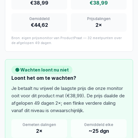
€38,99
€38,99
Gemiddeld
Prijsdalingen
€44,62
2
×
Bron: eigen prijsmonitor van ProductPraat —
32
meetpunten over
de afgelopen
49 dagen
.
🟢 Wachten loont nu niet
Loont het om te wachten?
Je betaalt nu vrijwel de laagste prijs die onze monitor
ooit voor dit product mat (€38,99). De prijs daalde de
afgelopen 49 dagen 2×; een flinke verdere daling
vanaf dit niveau is onwaarschijnlijk.
Gemeten dalingen
Gemiddeld elke
2
×
~
25
dgn