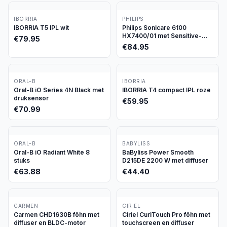
IBORRIA
PHILIPS
IBORRIA T5 IPL wit
Philips Sonicare 6100
HX7400/01 met Sensitive-
€
79.95
stand
€
84.95
ORAL-B
IBORRIA
Oral-B iO Series 4N Black met
IBORRIA T4 compact IPL roze
druksensor
€
59.95
€
70.99
ORAL-B
BABYLISS
Oral-B iO Radiant White 8
BaByliss Power Smooth
stuks
D215DE 2200 W met diffuser
€
63.88
€
44.40
CARMEN
CIRIEL
Carmen CHD1630B föhn met
Ciriel CurlTouch Pro föhn met
diffuser en BLDC-motor
touchscreen en diffuser