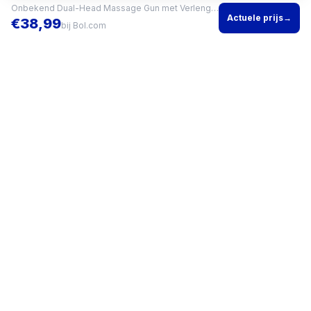
Onbekend Dual-Head Massage Gun met Verlengsteel, 12 Standen
Actuele prijs
→
€
38,99
bij
Bol.com
Vind het beste product voor jouw situatie en vergelijk direct
actuele prijzen bij meerdere winkels.
KVK
96200960
•
Writgo Media VOF
CATEGORIEËN
KOOPGIDSEN
Smartphones
Beste
Gaming headset