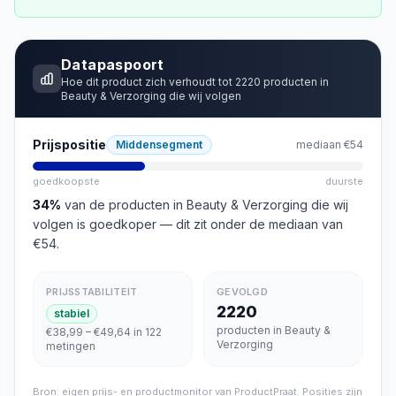
Datapaspoort
Hoe dit product zich verhoudt tot
2220
producten in
Beauty & Verzorging
die wij volgen
Prijspositie
Middensegment
mediaan
€54
goedkoopste
duurste
34
%
van de producten in
Beauty & Verzorging
die wij
volgen is goedkoper
— dit zit onder de mediaan van
€54
.
PRIJSSTABILITEIT
GEVOLGD
2220
stabiel
producten in Beauty &
€38,99 – €49,64 in 122
Verzorging
metingen
Bron: eigen prijs- en productmonitor van ProductPraat. Posities zijn