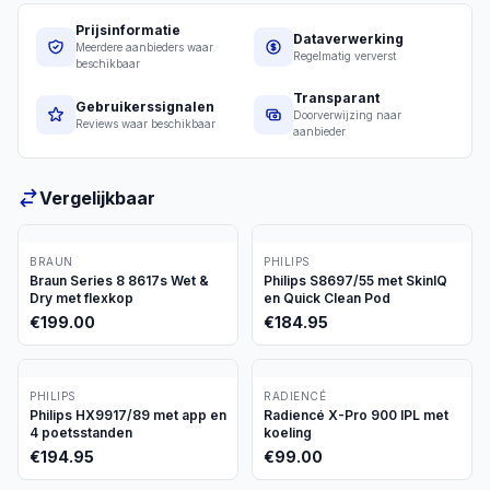
Prijsinformatie
Dataverwerking
Meerdere aanbieders waar
Regelmatig ververst
beschikbaar
Transparant
Gebruikerssignalen
Doorverwijzing naar
Reviews waar beschikbaar
aanbieder
Vergelijkbaar
BRAUN
PHILIPS
Braun Series 8 8617s Wet &
Philips S8697/55 met SkinIQ
Dry met flexkop
en Quick Clean Pod
€
199.00
€
184.95
PHILIPS
RADIENCÉ
Philips HX9917/89 met app en
Radiencé X-Pro 900 IPL met
4 poetsstanden
koeling
€
194.95
€
99.00