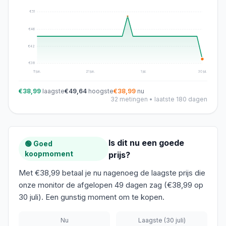
€
51
€
46
€
42
€
38
11 jun.
21 jun.
1 jul.
30 jul.
€38,99
laagste
€49,64
hoogste
€38,99
nu
32
metingen • laatste 180 dagen
Is dit nu een goede
🟢 Goed
koopmoment
prijs?
Met €38,99 betaal je nu nagenoeg de laagste prijs die
onze monitor de afgelopen 49 dagen zag (€38,99 op
30 juli). Een gunstig moment om te kopen.
Nu
Laagste
(30 juli)