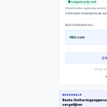
🟢 Laagste prijs ooit
Prijsinformatie regelmatig ververst
Controleer levertijd bij de a
BESCHIKBAAR BIJ
Bol.com
W
Prijs e
P
KEUZEHULP
Beste
Ontharingsappara
vergelijken