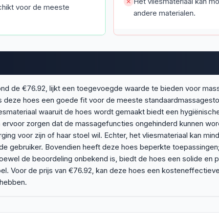
Het vliesmateriaal kan mo
hikt voor de meeste
andere materialen.
nd de €76.92, lijkt een toegevoegde waarde te bieden voor mass
s deze hoes een goede fit voor de meeste standaardmassagestoe
iesmateriaal waaruit de hoes wordt gemaakt biedt een hygiënisch
en ervoor zorgen dat de massagefuncties ongehinderd kunnen word
ing voor zijn of haar stoel wil. Echter, het vliesmateriaal kan m
de gebruiker. Bovendien heeft deze hoes beperkte toepassingen; 
oewel de beoordeling onbekend is, biedt de hoes een solide en p
 Voor de prijs van €76.92, kan deze hoes een kosteneffectieve e
 hebben.