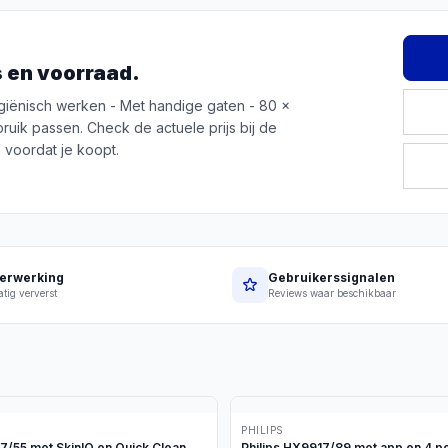
js en voorraad.
iënisch werken - Met handige gaten - 80 x
ebruik passen. Check de actuele prijs bij de
 voordat je koopt.
erwerking
Gebruikerssignalen
tig ververst
Reviews waar beschikbaar
PHILIPS
97/55 met SkinIQ en Quick Clean
Philips HX9917/89 met app en 4 p