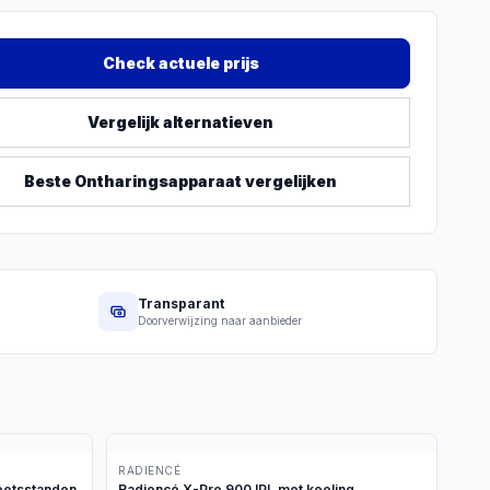
Check actuele prijs
Vergelijk alternatieven
Beste
Ontharingsapparaat
vergelijken
Transparant
Doorverwijzing naar aanbieder
RADIENCÉ
oetsstanden
Radiencé X-Pro 900 IPL met koeling