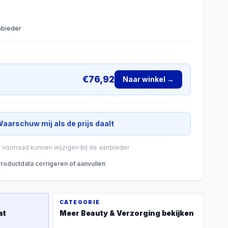
anbieder
€
76,92
Naar winkel →
aarschuw mij als de prijs daalt
n voorraad kunnen wijzigen bij de aanbieder
roductdata corrigeren of aanvullen
CATEGORIE
at
Meer
Beauty & Verzorging
bekijken