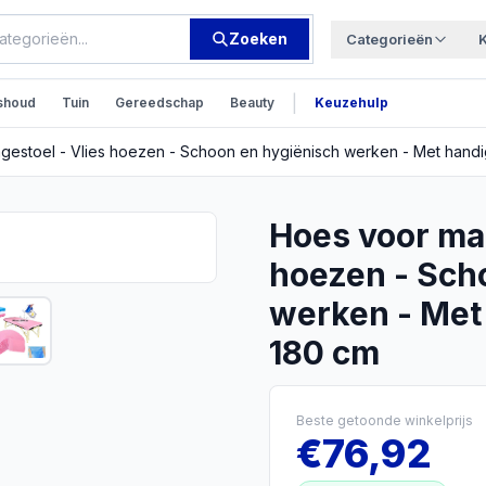
Zoeken
Categorieën
|
shoud
Tuin
Gereedschap
Beauty
Keuzehulp
estoel - Vlies hoezen - Schoon en hygiënisch werken - Met handi
Hoes voor mas
hoezen - Sch
werken - Met 
180 cm
Beste getoonde winkelprijs
€
76,92