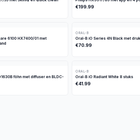
€
199.99
ORAL-B
icare 6100 HX7400/01 met
Oral-B iO Series 4N Black met dru
tand
€
70.99
ORAL-B
630B föhn met diffuser en BLDC-
Oral-B iO Radiant White 8 stuks
€
41.99