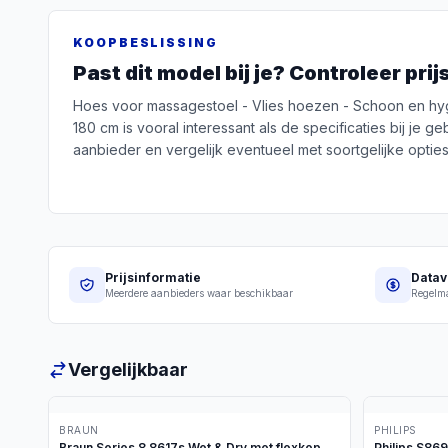
KOOPBESLISSING
Past dit model bij je? Controleer pri
Hoes voor massagestoel - Vlies hoezen - Schoon en hyg
180 cm is vooral interessant als de specificaties bij je g
aanbieder en vergelijk eventueel met soortgelijke opties
Prijsinformatie
Datav
Meerdere aanbieders waar beschikbaar
Regelma
Vergelijkbaar
BRAUN
PHILIPS
Braun Series 8 8617s Wet & Dry met flexkop
Philips S86