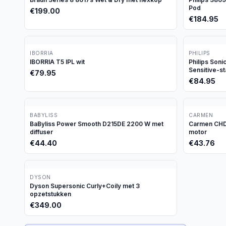
Pod
€
199.00
€
184.95
IBORRIA
PHILIPS
IBORRIA T5 IPL wit
Philips Son
Sensitive-s
€
79.95
€
84.95
BABYLISS
CARMEN
BaByliss Power Smooth D215DE 2200 W met
Carmen CHD1
diffuser
motor
€
44.40
€
43.76
DYSON
Dyson Supersonic Curly+Coily met 3
opzetstukken
€
349.00