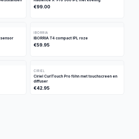
€
99.00
IBORRIA
ksensor
IBORRIA T4 compact IPL roze
€
59.95
CIRIEL
Ciriel CurlTouch Pro föhn met touchscreen en
diffuser
€
42.95