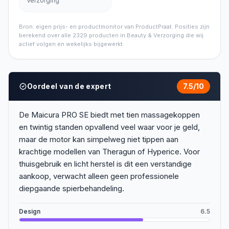
Verzorging
Bron: eigen prijs- en productmonitor van ProductPraat. Posities zijn
berekend over alle
2329
producten in
Beauty & Verzorging
die wij
actief volgen en wekelijks bijgewerkt.
Oordeel van de expert
7.5
/10
De Maicura PRO SE biedt met tien massagekoppen
en twintig standen opvallend veel waar voor je geld,
maar de motor kan simpelweg niet tippen aan
krachtige modellen van Theragun of Hyperice. Voor
thuisgebruik en licht herstel is dit een verstandige
aankoop, verwacht alleen geen professionele
diepgaande spierbehandeling.
Design
6.5