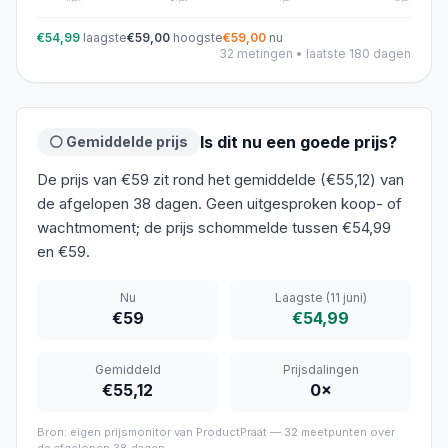
€54,99
laagste
€59,00
hoogste
€59,00
nu
32
metingen • laatste 180 dagen
Is dit nu een goede prijs?
⚪ Gemiddelde prijs
De prijs van €59 zit rond het gemiddelde (€55,12) van
de afgelopen 38 dagen. Geen uitgesproken koop- of
wachtmoment; de prijs schommelde tussen €54,99
en €59.
Nu
Laagste
(11 juni)
€59
€54,99
Gemiddeld
Prijsdalingen
€55,12
0
×
Bron: eigen prijsmonitor van ProductPraat —
32
meetpunten over