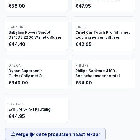
€
58.00
€
47.95
BABYLISS
CIRIEL
BaByliss Power Smooth
Ciriel CurlTouch Pro föhn met
D215DE 2200 W met diffuser
touchscreen en diffuser
€
44.40
€
42.95
DYSON
PHILIPS
Dyson Supersonic
Philips Sonicare 4100 -
Curly+Coily met 3
Sonische tandenborstel
opzetstukken
€
349.00
€
54.00
EVOLURE
Evolure 5-in-1 Krultang
€
44.95
Vergelijk deze producten naast elkaar