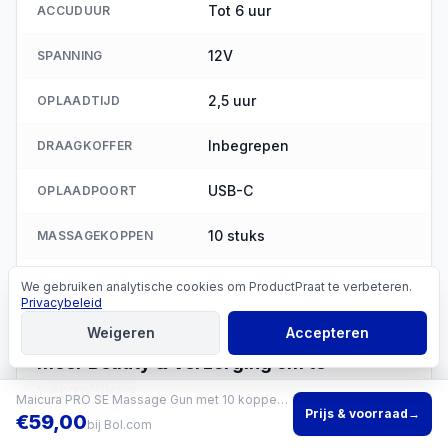
Tot 6 uur
ACCUDUUR
12V
SPANNING
2,5 uur
OPLAADTIJD
Inbegrepen
DRAAGKOFFER
USB-C
OPLAADPOORT
10 stuks
MASSAGEKOPPEN
20
SNELHEIDSSTANDEN
We gebruiken analytische cookies om ProductPraat te verbeteren.
Cookies
Privacybeleid
Weigeren
Accepteren
Meer
Beauty & Verzorging
om te
vergelijken
Maicura PRO SE Massage Gun met 10 koppen en 5 uur batterij
Prijs & voorraad
→
€
59,00
bij
Bol.com