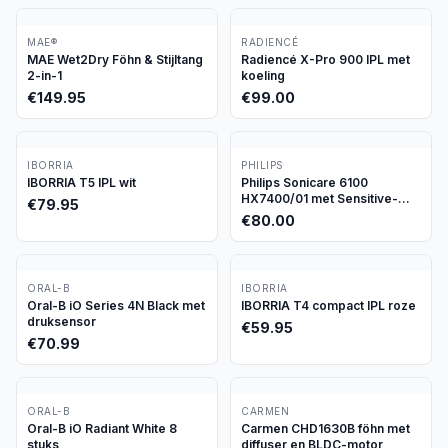
MAE®
RADIENCÉ
MAE Wet2Dry Föhn & Stijltang
Radiencé X-Pro 900 IPL met
2-in-1
koeling
€
149.95
€
99.00
IBORRIA
PHILIPS
IBORRIA T5 IPL wit
Philips Sonicare 6100
HX7400/01 met Sensitive-
€
79.95
stand
€
80.00
ORAL-B
IBORRIA
Oral-B iO Series 4N Black met
IBORRIA T4 compact IPL roze
druksensor
€
59.95
€
70.99
ORAL-B
CARMEN
Oral-B iO Radiant White 8
Carmen CHD1630B föhn met
stuks
diffuser en BLDC-motor