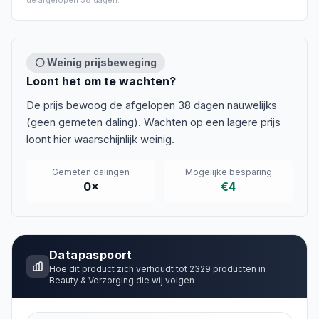
de afgelopen
38 dagen
.
⚪ Weinig prijsbeweging
Loont het om te wachten?
De prijs bewoog de afgelopen 38 dagen nauwelijks
(geen gemeten daling). Wachten op een lagere prijs
loont hier waarschijnlijk weinig.
Gemeten dalingen
Mogelijke besparing
0
×
€4
Datapaspoort
Hoe dit product zich verhoudt tot
2329
producten in
Beauty & Verzorging
die wij volgen