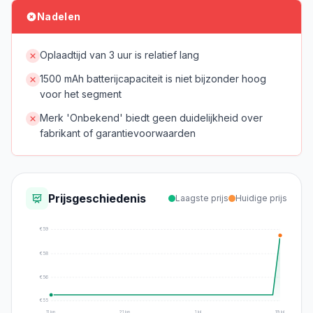
Nadelen
Oplaadtijd van 3 uur is relatief lang
1500 mAh batterijcapaciteit is niet bijzonder hoog
voor het segment
Merk 'Onbekend' biedt geen duidelijkheid over
fabrikant of garantievoorwaarden
Prijsgeschiedenis
Laagste prijs
Huidige prijs
€
59
€
58
€
56
€
55
11 jun.
21 jun.
1 jul.
19 jul.