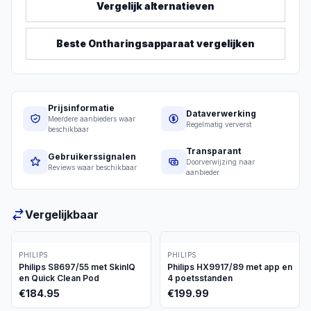
Vergelijk alternatieven
Beste
Ontharingsapparaat
vergelijken
Prijsinformatie
Dataverwerking
Meerdere aanbieders waar
Regelmatig ververst
beschikbaar
Transparant
Gebruikerssignalen
Doorverwijzing naar
Reviews waar beschikbaar
aanbieder
Vergelijkbaar
PHILIPS
PHILIPS
Philips S8697/55 met SkinIQ
Philips HX9917/89 met app en
en Quick Clean Pod
4 poetsstanden
€
184.95
€
199.99