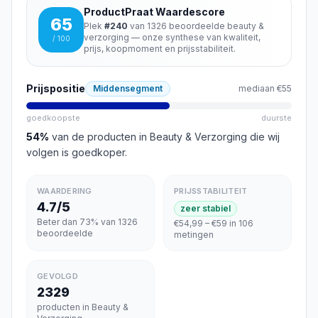
ProductPraat Waardescore
65
Plek
#
240
van
1326
beoordeelde
beauty &
verzorging
— onze synthese van kwaliteit,
/ 100
prijs, koopmoment en prijsstabiliteit.
Prijspositie
Middensegment
mediaan
€55
goedkoopste
duurste
54
%
van de producten in
Beauty & Verzorging
die wij
volgen is goedkoper
.
WAARDERING
PRIJSSTABILITEIT
4.7/5
zeer stabiel
Beter dan 73% van 1326
€54,99 – €59 in 106
beoordeelde
metingen
GEVOLGD
2329
producten in Beauty &