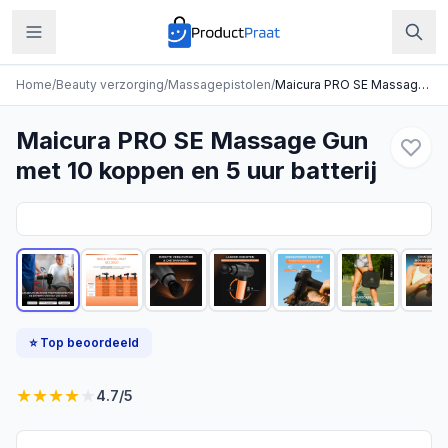
Home
/
Beauty verzorging
/
Massagepistolen
/
Maicura PRO SE Massage Gun met 10 koppen en 5 uur batterij
Maicura PRO SE Massage Gun
met 10 koppen en 5 uur batterij
⭐ Top beoordeeld
★
★
★
★
★
4.7
/5