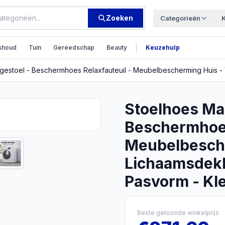
Zoeken
Categorieën
|
shoud
Tuin
Gereedschap
Beauty
Keuzehulp
estoel - Beschermhoes Relaxfauteuil - Meubelbescherming Huis - V
Stoelhoes Ma
Beschermhoes
Meubelbesche
Lichaamsdekk
Pasvorm - Kle
Beste getoonde winkelprijs