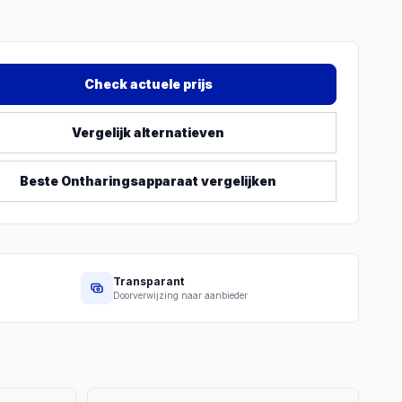
Check actuele prijs
Vergelijk alternatieven
Beste
Ontharingsapparaat
vergelijken
Transparant
Doorverwijzing naar aanbieder