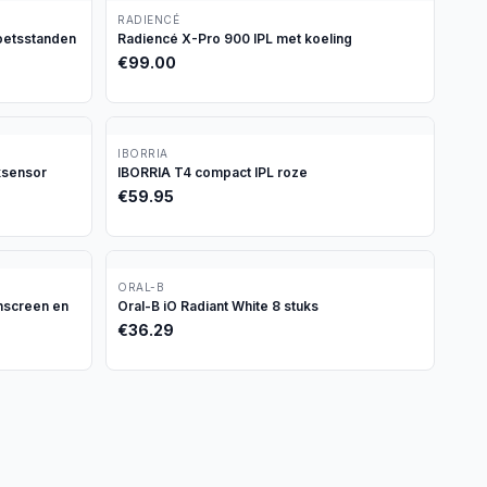
RADIENCÉ
oetsstanden
Radiencé X-Pro 900 IPL met koeling
€
99.00
IBORRIA
ksensor
IBORRIA T4 compact IPL roze
€
59.95
ORAL-B
chscreen en
Oral-B iO Radiant White 8 stuks
€
36.29