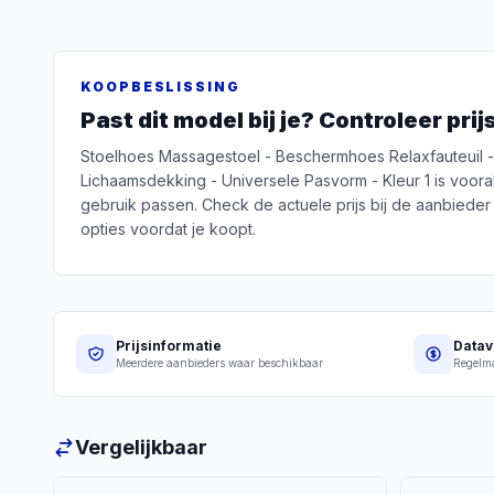
KOOPBESLISSING
Past dit model bij je? Controleer pri
Stoelhoes Massagestoel - Beschermhoes Relaxfauteuil 
Lichaamsdekking - Universele Pasvorm - Kleur 1 is vooral i
gebruik passen. Check de actuele prijs bij de aanbieder 
opties voordat je koopt.
Prijsinformatie
Datav
Meerdere aanbieders waar beschikbaar
Regelma
Vergelijkbaar