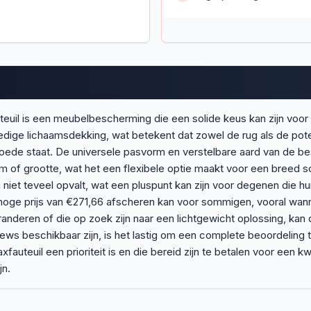
il is een meubelbescherming die een solide keus kan zijn voor w
ige lichaamsdekking, wat betekent dat zowel de rug als de poten 
 goede staat. De universele pasvorm en verstelbare aard van de 
m of grootte, wat het een flexibele optie maakt voor een breed sc
 niet teveel opvalt, wat een pluspunt kan zijn voor degenen die hu
oge prijs van €271,66 afscheren kan voor sommigen, vooral wan
randeren of die op zoek zijn naar een lichtgewicht oplossing, k
views beschikbaar zijn, is het lastig om een complete beoordeling
auteuil een prioriteit is en die bereid zijn te betalen voor een 
jn.