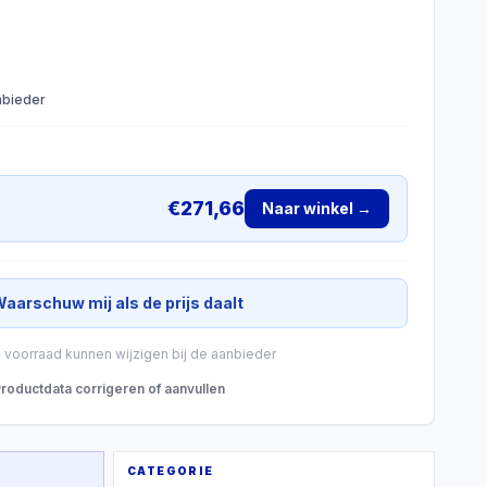
anbieder
€
271,66
Naar winkel →
aarschuw mij als de prijs daalt
n voorraad kunnen wijzigen bij de aanbieder
roductdata corrigeren of aanvullen
CATEGORIE