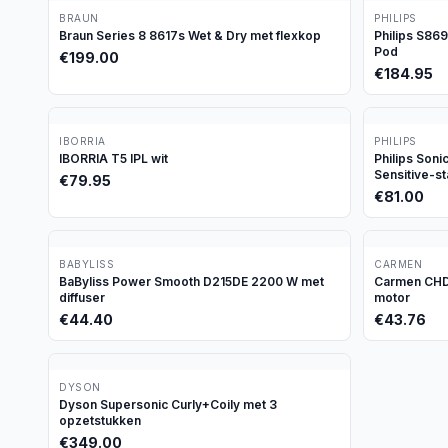
BRAUN
PHILIPS
Braun Series 8 8617s Wet & Dry met flexkop
Philips S86
Pod
€
199.00
€
184.95
IBORRIA
PHILIPS
IBORRIA T5 IPL wit
Philips Son
Sensitive-s
€
79.95
€
81.00
BABYLISS
CARMEN
BaByliss Power Smooth D215DE 2200 W met
Carmen CHD1
diffuser
motor
€
44.40
€
43.76
DYSON
Dyson Supersonic Curly+Coily met 3
opzetstukken
€
349.00