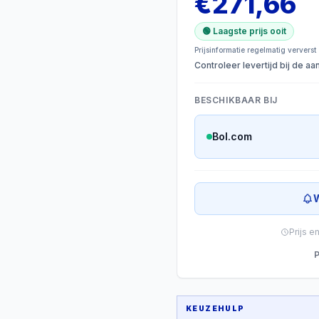
€
271,66
🟢 Laagste prijs ooit
Prijsinformatie regelmatig ververst
Controleer levertijd bij de a
BESCHIKBAAR BIJ
Bol.com
W
Prijs e
P
KEUZEHULP