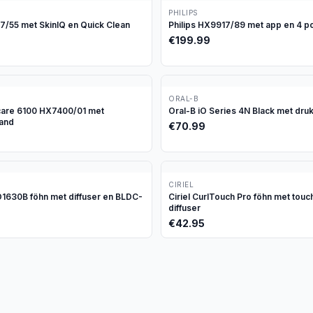
PHILIPS
97/55 met SkinIQ en Quick Clean
Philips HX9917/89 met app en 4 p
€
199.99
ORAL-B
icare 6100 HX7400/01 met
Oral-B iO Series 4N Black met dru
tand
€
70.99
CIRIEL
630B föhn met diffuser en BLDC-
Ciriel CurlTouch Pro föhn met tou
diffuser
€
42.95