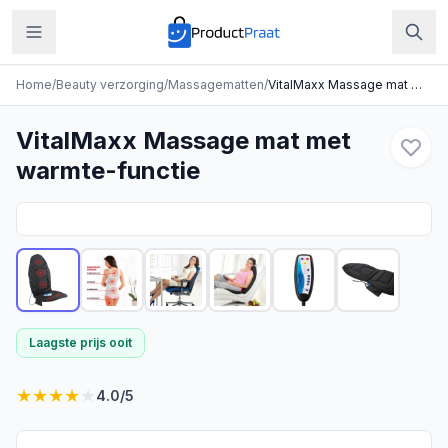
Home
/
Beauty verzorging
/
Massagematten
/
VitalMaxx Massage mat met warmte-functie
VitalMaxx Massage mat met
warmte-functie
Laagste prijs ooit
★
★
★
★
★
4.0
/5