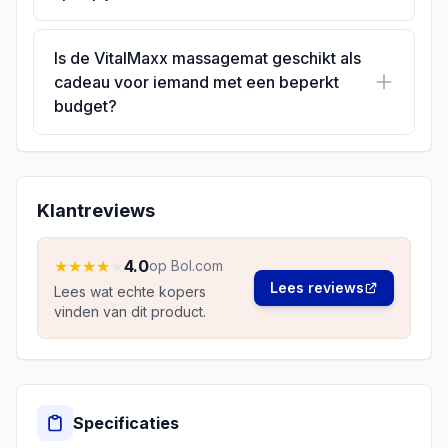
Is de VitalMaxx massagemat geschikt als
cadeau voor iemand met een beperkt
budget?
Klantreviews
★
★
★
★
★
4.0
op Bol.com
Lees reviews
Lees wat echte kopers
vinden van dit product.
Specificaties