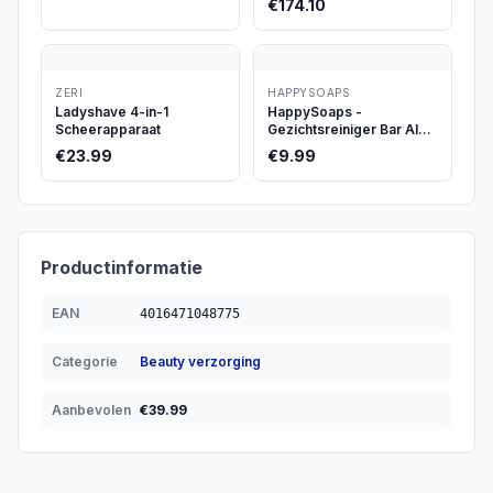
€
174.10
ZERI
HAPPYSOAPS
Ladyshave 4-in-1
HappySoaps -
Scheerapparaat
Gezichtsreiniger Bar Aloe
Vera
€
23.99
€
9.99
Productinformatie
EAN
4016471048775
Categorie
Beauty verzorging
Aanbevolen
€
39.99