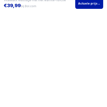
VitalMaxx Massage mat met warmte-functie
Actuele prijs
→
€
39,99
bij
Bol.com
Vind het beste product voor jouw situatie en vergelijk direct
actuele prijzen bij meerdere winkels.
KVK
96200960
•
Writgo Media VOF
CATEGORIEËN
KOOPGIDSEN
Smartphones
Beste
Gaming headset