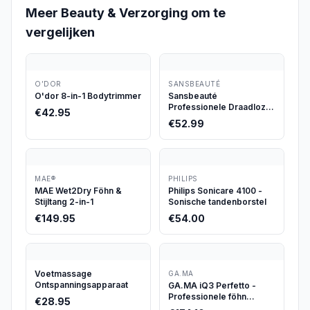
Meer
Beauty & Verzorging
om te
vergelijken
O’DOR
SANSBEAUTÉ
O'dor 8-in-1 Bodytrimmer
Sansbeauté
Professionele Draadloze
€
42.95
Tondeuse
€
52.99
MAE®
PHILIPS
MAE Wet2Dry Föhn &
Philips Sonicare 4100 -
Stijltang 2-in-1
Sonische tandenborstel
€
149.95
€
54.00
Voetmassage
GA.MA
Ontspanningsapparaat
GA.MA iQ3 Perfetto -
Professionele föhn
€
28.95
1600W met ionisatie