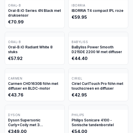
ORAL-B
IBORRIA
Oral-B iO Series 4N Black met
IBORRIA T4 compact IPL roze
druksensor
€
59.95
€
70.99
ORAL-B
BABYLISS
Oral-B iO Radiant White 8
BaByliss Power Smooth
stuks
D215DE 2200 W met diffuser
€
57.92
€
44.40
CARMEN
CIRIEL
Carmen CHD1630B föhn met
Ciriel CurlTouch Pro föhn met
diffuser en BLDC-motor
touchscreen en diffuser
€
43.76
€
42.95
DYSON
PHILIPS
Dyson Supersonic
Philips Sonicare 4100 -
Curly+Coily met 3
Sonische tandenborstel
opzetstukken
€
349.00
€
54.00