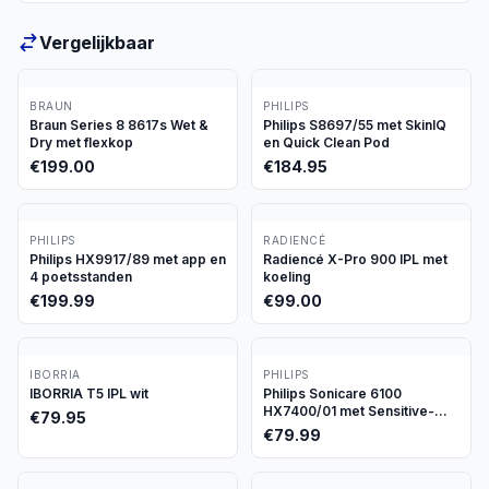
Vergelijkbaar
BRAUN
PHILIPS
Braun Series 8 8617s Wet &
Philips S8697/55 met SkinIQ
Dry met flexkop
en Quick Clean Pod
€
199.00
€
184.95
PHILIPS
RADIENCÉ
Philips HX9917/89 met app en
Radiencé X-Pro 900 IPL met
4 poetsstanden
koeling
€
199.99
€
99.00
IBORRIA
PHILIPS
IBORRIA T5 IPL wit
Philips Sonicare 6100
HX7400/01 met Sensitive-
€
79.95
stand
€
79.99