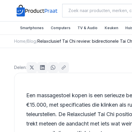
Smartphones
Computers
TV & Audio
Keuken
Hui
Home
/
Blog
/
Relaxclusief Tai Chi review: bidirectionele Tai
Beauty & Verzorging
Relaxclusief Tai Chi revi
Delen:
Tai Chi massage voor ne
rug
Een massagestoel kopen is een serieuze be
Redactie ProductPraat
€15.000, met specificaties die klinken als
Bijgewerkt: 25 juli 2026
34
min leestijd
teleurstellen. De Relaxclusief Tai Chi posi
trekt meteen de aandacht met iets wat wein