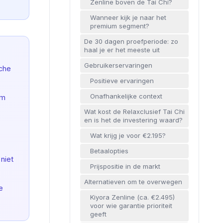
Zenline boven de Tai Chi?
Wanneer kijk je naar het
premium segment?
De 30 dagen proefperiode: zo
haal je er het meeste uit
Gebruikerservaringen
sche
Positieve ervaringen
Onafhankelijke context
cm
Wat kost de Relaxclusief Tai Chi
en is het de investering waard?
Wat krijg je voor €2.195?
Betaalopties
niet
Prijspositie in de markt
Alternatieven om te overwegen
e
Kiyora Zenline (ca. €2.495)
voor wie garantie prioriteit
geeft