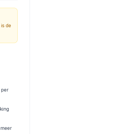
 is de
 per
king
n meer