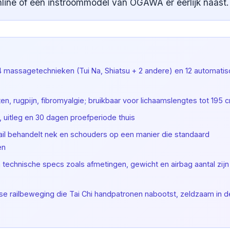
line of een instroommodel van OGAWA er eerlijk naast.
t 4 massagetechnieken (Tui Na, Shiatsu + 2 andere) en 12 automati
, rugpijn, fibromyalgie; bruikbaar voor lichaamslengtes tot 195 
tie, uitleg en 30 dagen proefperiode thuis
 rail behandelt nek en schouders op een manier die standaard
en
n technische specs zoals afmetingen, gewicht en airbag aantal zijn 
e railbeweging die Tai Chi handpatronen nabootst, zeldzaam in d