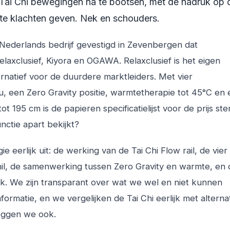
 Tai Chi bewegingen na te bootsen, met de nadruk op 
e klachten geven. Nek en schouders.
en Nederlands bedrijf gevestigd in Zevenbergen dat
axclusief, Kiyora en OGAWA. Relaxclusief is het eigen
ernatief voor de duurdere marktleiders. Met vier
u, een Zero Gravity positie, warmtetherapie tot 45°C en
 195 cm is de papieren specificatielijst voor de prijs ste
nctie apart bekijkt?
eerlijk uit: de werking van de Tai Chi Flow rail, de vier
il, de samenwerking tussen Zero Gravity en warmte, en 
ik. We zijn transparant over wat we wel en niet kunnen
formatie, en we vergelijken de Tai Chi eerlijk met alterna
zeggen we ook.