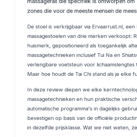
massagerail die specifiek is ontworpen om
zones die voor de meeste mensen de meest
De stoel is verkrijgbaar via Ervaarrust.nl, e
massagestoelen van drie merken verkoopt: Rel
huismerk, gepositioneerd als toegankelijk alt
massagetechnieken inclusief Tui Na en Shiats
verlengbare voetsteun voor lichaamslengtes tot
Maar hoe houdt de Tai Chi stand als je elke fu
In deze review diepen we elke kerntechnologie 
massagetechnieken en hun praktische versch
automatische programma's in dagelijks gebru
bevestigen op basis van de officiële productin
in dezelfde prijsklasse. Wat we niet weten, 