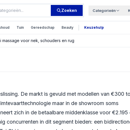
Zoeken
Categorieën
|
shoud
Tuin
Gereedschap
Beauty
Keuzehulp
 Chi massage voor nek, schouders en rug
ew: bidirectionele
k, schouders en
slissing. De markt is gevuld met modellen van €300 to
 ruimtevaarttechnologie maar in de showroom soms
tioneert zich in de betaalbare middenklasse voor €2.195
ig concurrenten in dit segment bieden: een bidirection