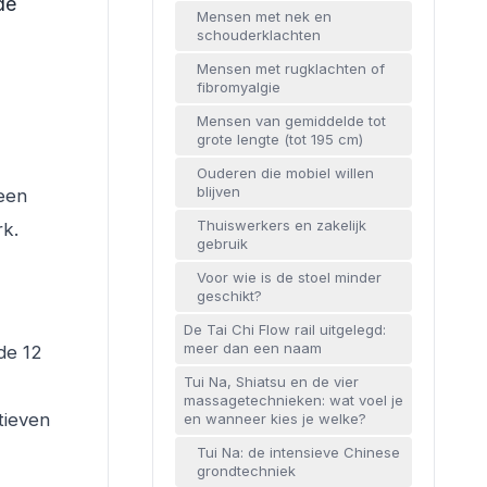
de
Mensen met nek en
schouderklachten
Mensen met rugklachten of
fibromyalgie
Mensen van gemiddelde tot
grote lengte (tot 195 cm)
Ouderen die mobiel willen
blijven
 een
Thuiswerkers en zakelijk
rk.
gebruik
Voor wie is de stoel minder
geschikt?
De Tai Chi Flow rail uitgelegd:
meer dan een naam
de 12
Tui Na, Shiatsu en de vier
massagetechnieken: wat voel je
tieven
en wanneer kies je welke?
Tui Na: de intensieve Chinese
grondtechniek