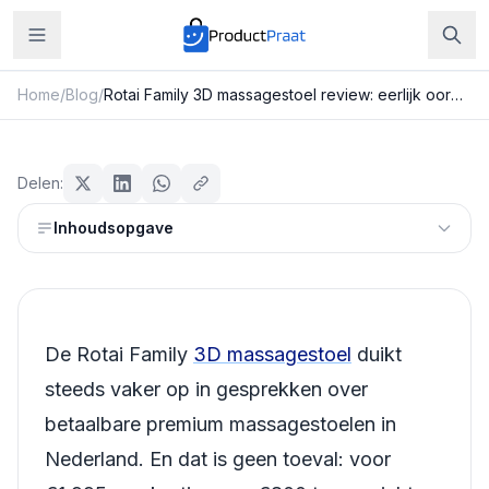
Home
/
Blog
/
Rotai Family 3D massagestoel review: eerlijk oordeel over de meest complete stoel in het middensegment
Beauty & Verzorging
Rotai Family 3D massagestoel
Delen:
review: eerlijk oordeel over de
Inhoudsopgave
meest complete stoel in het
middensegment
Redactie ProductPraat
Bijgewerkt: 25 juli 2026
27
min leestijd
De Rotai Family
3D massagestoel
duikt
steeds vaker op in gesprekken over
betaalbare premium massagestoelen in
Nederland. En dat is geen toeval: voor