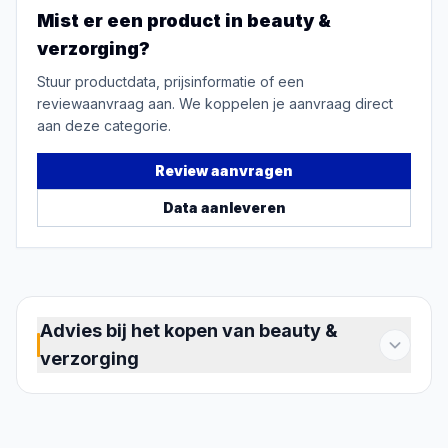
Mist er een product in
beauty &
verzorging
?
Stuur productdata, prijsinformatie of een
reviewaanvraag aan. We koppelen je aanvraag direct
aan deze categorie.
Review aanvragen
Data aanleveren
Advies bij het kopen van beauty &
verzorging
Beauty & Verzorging omvat veel meer dan één
dagelijkse routine. Je kunt kiezen uit apparaten
voor scheren en ontharen, hulpmiddelen voor