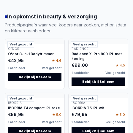
haarverzorging en styling, elektrische
oplossingen voor mondverzorging en producten
In opkomst in beauty & verzorging
die je gezichtsverzorging ondersteunen. De juiste
keuze hangt niet alleen af van het gewenste
Productpagina's waar veel kopers naar zoeken, met prijsdata
en klikbare aanbieders.
resultaat, maar ook van je huid, haartype,
beschikbare tijd en hoe vaak je het product wilt
Veel gezocht
gebruiken.
Veel gezocht
O’DOR
RADIENCÉ
Binnen deze categorie vergelijk je daarom
O'dor 8-in-1 Bodytrimmer
Radiencé X-Pro 900 IPL met
koeling
verschillende soorten oplossingen. Een
€
42,95
★
4.6
€
99,00
★
4.5
scheerapparaat werkt bijvoorbeeld anders dan
1 aanbieder
Veel gezocht
een epilator, terwijl een föhn weer andere
1 aanbieder
Veel gezocht
Bekijk bij
Bol.com
eigenschappen nodig heeft dan een stijltang of
Bekijk bij
Bol.com
krultang. Ook comfort, reiniging, opbergruimte,
stroomvoorziening en de beschikbaarheid van
Veel gezocht
Veel gezocht
vervangbare onderdelen bepalen of een product
IBORRIA
IBORRIA
IBORRIA T4 compact IPL roze
IBORRIA T5 IPL wit
werkelijk bij je past. Deze keuzehulp laat zien
€
59,95
€
79,95
★
5.0
★
5.0
hoe je de categorie stap voor stap verkent,
1 aanbieder
Veel gezocht
1 aanbieder
Veel gezocht
zonder direct naar een specifiek product te
springen.
Bekijk bij
Bol.com
Bekijk bij
Bol.com