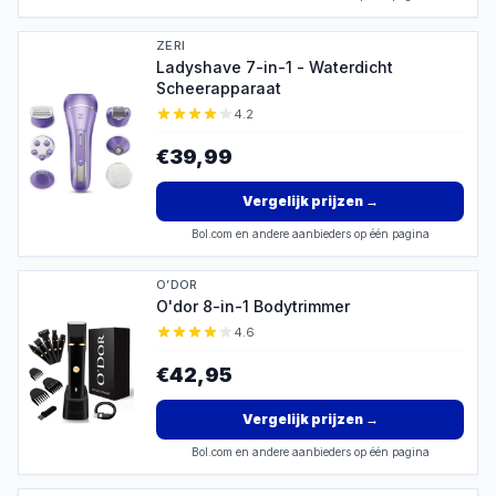
ZERI
Ladyshave 7-in-1 - Waterdicht
Scheerapparaat
4.2
€39,99
Vergelijk prijzen
→
Bol.com en andere aanbieders op één pagina
O’DOR
O'dor 8-in-1 Bodytrimmer
4.6
€42,95
Vergelijk prijzen
→
Bol.com en andere aanbieders op één pagina