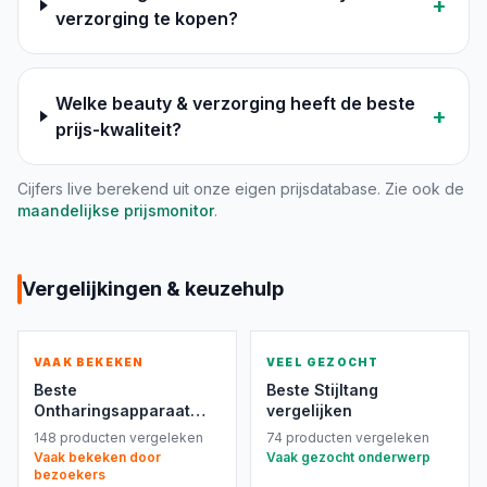
+
bij de wortel verwijdert. Bekijk de mogelijkheden
verzorging te kopen?
binnen
Epilatoren & Ontharing
en kies een
methode die past bij je pijngrens,
huidgevoeligheid en beschikbare tijd.
Welke beauty & verzorging heeft de beste
Mond- en gezichtsverzorging ondersteunen
+
prijs-kwaliteit?
Een elektrische tandenborstel helpt je om een
vaste poetsbeweging en routine aan te houden,
Cijfers live berekend uit onze eigen prijsdatabase. Zie ook de
maar de vorm van de borstelkop, poetsstanden
maandelijkse prijsmonitor
.
en vervangingskosten blijven relevante
verschillen. Je vindt deze apparaten bij
Elektrische Tandenborstels
. Voor
Vergelijkingen & keuzehulp
reinigingsapparaten en andere hulpmiddelen
rond je huid kun je beginnen bij
Gezichtsverzorging
. Zie zulke apparaten als
VAAK BEKEKEN
VEEL GEZOCHT
aanvulling op een passende routine, niet als
Beste
Beste
Stijltang
vervanging van professioneel advies bij
Ontharingsapparaat
vergelijken
aanhoudende huidklachten.
vergelijken
148
producten vergeleken
74
producten vergeleken
Verschillen tussen de belangrijkste
Vaak bekeken door
Vaak gezocht onderwerp
bezoekers
productsoorten