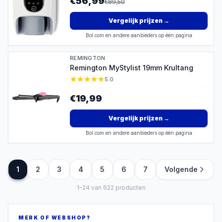
€56,99
€
89,50
Vergelijk prijzen
→
Bol.com en andere aanbieders op één pagina
REMINGTON
Remington MyStylist 19mm Krultang
5.0
€19,99
Vergelijk prijzen
→
Bol.com en andere aanbieders op één pagina
1
2
3
4
5
6
7
Volgende
1
–
24
van
622
producten
MERK OF WEBSHOP?