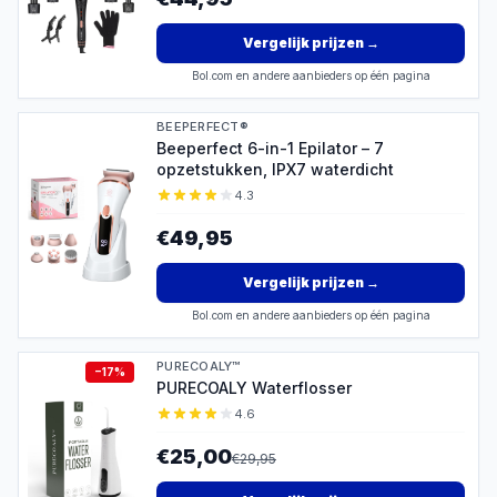
Vergelijk prijzen
→
Bol.com en andere aanbieders op één pagina
BEEPERFECT®
Beeperfect 6-in-1 Epilator – 7
opzetstukken, IPX7 waterdicht
4.3
€49,95
Vergelijk prijzen
→
Bol.com en andere aanbieders op één pagina
PURECOALY™
−
17
%
PURECOALY Waterflosser
4.6
€25,00
€
29,95