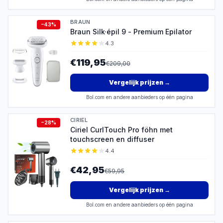
BRAUN
−
43
%
Braun Silk·épil 9 - Premium Epilator
4.3
€119,95
€
209,00
Vergelijk prijzen
→
Bol.com en andere aanbieders op één pagina
CIRIEL
−
28
%
Ciriel CurlTouch Pro föhn met
touchscreen en diffuser
4.4
€42,95
€
59,95
Vergelijk prijzen
→
Bol.com en andere aanbieders op één pagina