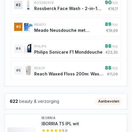
90
ROSSBERCK
/100
#
2
Rossberck Face Wash - 2-in-1
€16,11
gezichts- en baardshampoo
89
MEADO
/100
#
3
Meado Neusdouche met
€19,99
Spoelzout
88
PHILIPS
/100
#
4
Philips Sonicare F1 Monddouche
€23,30
88
REACH
/100
#
5
Reach Waxed Floss 200m: Was-
€11,09
coated, gemakkelijk glijdend
622
beauty & verzorging
Aanbevolen
IBORRIA
IBORRIA T5 IPL wit
5.0