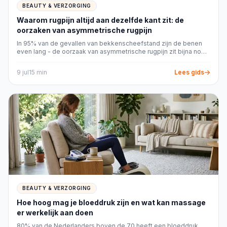
Schrijf op welk resultaat je wilt bereiken en hoe
BEAUTY & VERZORGING
vaak je het apparaat gaat gebruiken.
Waarom rugpijn altijd aan dezelfde kant zit: de
Kies de productsoort die bij dat doel hoort,
oorzaken van asymmetrische rugpijn
zonder uitvoeringen met een andere werking
In 95% van de gevallen van bekkenscheefstand zijn de benen
even lang - de oorzaak van asymmetrische rugpijn zit bijna nooit
direct mee te vergelijken.
in het beenlengteverschil dat iedereen als eerste aanwijst.
Noteer je persoonlijke voorwaarden, zoals
9 jul
15
min
Lees gids
gevoelige huid, krullend haar, weinig
opbergruimte of gebruik op reis.
Selecteer de instellingen en accessoires die je
echt nodig hebt.
Controleer reiniging, stroomvoorziening,
veiligheid en gebruiksbeperkingen.
Bekijk de kosten en verkrijgbaarheid van
vervangbare onderdelen.
Vergelijk garantie, onderhoud en aantoonbare
reparatiemogelijkheden.
BEAUTY & VERZORGING
Maak pas daarna een definitieve afweging tussen
Hoe hoog mag je bloeddruk zijn en wat kan massage
aanschafprijs, comfort en verwachte
er werkelijk aan doen
gebruiksduur.
80% van de Nederlanders boven de 70 heeft een bloeddruk