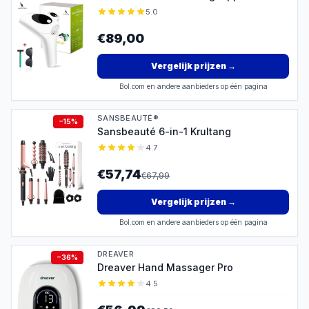
5.0
€89,00
Vergelijk prijzen
→
Bol.com en andere aanbieders op één pagina
SANSBEAUTÉ®
−
15
%
Sansbeauté 6-in-1 Krultang
4.7
€57,74
€
67,99
Vergelijk prijzen
→
Bol.com en andere aanbieders op één pagina
DREAVER
−
36
%
Dreaver Hand Massager Pro
4.5