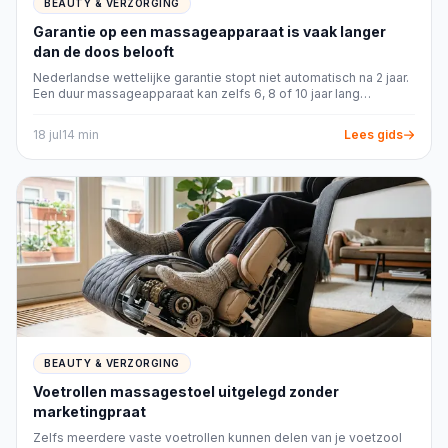
Vergelijk de totale gebruikskosten. Bij
BEAUTY & VERZORGING
tandenborstels, scheerapparaten en sommige
Garantie op een massageapparaat is vaak langer
gezichtsapparaten kunnen
dan de doos belooft
vervangingsonderdelen een terugkerende
Nederlandse wettelijke garantie stopt niet automatisch na 2 jaar.
Een duur massageapparaat kan zelfs 6, 8 of 10 jaar lang
uitgave zijn. Een voordelige aanschaf wordt
bepaalde verwachtingen rechtvaardigen.
minder aantrekkelijk als passende onderdelen
18 jul
14
min
Lees gids
lastig verkrijgbaar of relatief belastend voor je
budget zijn. Kijk daarnaast naar constructie,
garantie en onderhoudsgemak. Een degelijk
product dat je regelmatig gebruikt en kunt
onderhouden biedt vaak meer waarde dan een
uitgebreide uitvoering die grotendeels in de kast
blijft liggen.
Levensduur en onderhoud
De levensduur hangt sterk samen met zorgvuldig
gebruik. Verwijder haren, stof en productresten
BEAUTY & VERZORGING
na gebruik volgens de handleiding. Laat
Voetrollen massagestoel uitgelegd zonder
afspoelbare onderdelen volledig drogen voordat
marketingpraat
je ze terugplaatst of opbergt. Gebruik geen
Zelfs meerdere vaste voetrollen kunnen delen van je voetzool