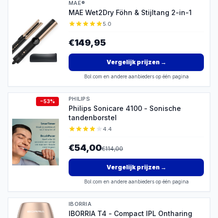
MAE®
MAE Wet2Dry Föhn & Stijltang 2-in-1
5.0
€149,95
Vergelijk prijzen
→
Bol.com en andere aanbieders op één pagina
PHILIPS
−
53
%
Philips Sonicare 4100 - Sonische
tandenborstel
4.4
€54,00
€
114,00
Vergelijk prijzen
→
Bol.com en andere aanbieders op één pagina
IBORRIA
IBORRIA T4 - Compact IPL Ontharing