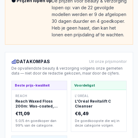
🟠 Prijzen lopen op
De prijzen voor beauty & verzorging
lopen op: van de 22 gevolgde
modellen werden er 9 de afgelopen
30 dagen duurder en 4 goedkoper.
Heb je geen haast, dan kan het
lonen een prijsdaling af te wachten.
DATAKOMPAS
Uit onze prijsmonitor
De opvallendste
beauty & verzorging
volgens onze gemeten
data — niet door de redactie gekozen, maar door de cijfers.
Beste prijs-kwaliteit
Voordeligst
REACH
L'ORÉAL
Reach Waxed Floss
L'Oréal Revitalift C
200m: Was-coated,
Cleanser
gemakkelijk glijdend
€11,09
€6,49
5.0/5 én goedkoper dan
De goedkoopste die wij in
99% van de categorie.
deze categorie volgen.