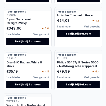
Begin bij je verzorgingsdoel
Een goede vergelijking begint met de vraag welk
Veel gezocht
Veel gezocht
onderdeel van je routine je wilt verbeteren. Wil je
Ionische föhn met diffuser
DYSON
Dyson Supersonic
€
24,03
sneller klaar zijn, meer controle over het
★
4.5
Straight+Wavy
eindresultaat of minder losse hulpmiddelen
1 aanbieder
Veel gezocht
€
349,00
★
5.0
gebruiken? Bepaal ook of je een apparaat
Bekijk bij
Bol.com
1 aanbieder
Veel gezocht
dagelijks, wekelijks of slechts af en toe nodig
Bekijk bij
Bol.com
hebt. Een intensief gebruikt product moet vooral
comfortabel, degelijk en gemakkelijk te
onderhouden zijn. Bij incidenteel gebruik kunnen
Veel gezocht
Veel gezocht
ORAL-B
PHILIPS
eenvoud en compact opbergen zwaarder
Oral-B iO Radiant White 8
Philips S5467/17 Series 5000
wegen.
stuks
- Nat/droog scheerapparaat
€
35,19
€
79,99
Haar drogen en in model brengen
★
4.5
★
4.4
Voor snel drogen kijk je bij
Haardrogers &
1 aanbieder
Veel gezocht
1 aanbieder
Veel gezocht
Stylers
. Let daarbij op de regelbaarheid van
Bekijk bij
Bol.com
Bekijk bij
Bol.com
warmte en luchtstroom, het gewicht en de
meegeleverde opzetstukken. Heb je krullen of
Veel gezocht
slag, dan kan gerichte luchtverdeling belangrijk
WATERPIK
Waterpik Ultra Professional