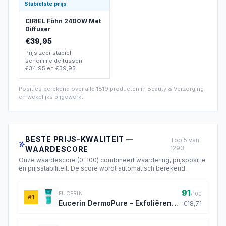
Stabielste prijs
CIRIEL Föhn 2400W Met
Diffuser
€39,95
Prijs zeer stabiel;
schommelde tussen
€34,95 en €39,95.
Posities berekend over alle
1819
producten in
Beauty & Verzorging
en wekelijks bijgewerkt.
BESTE PRIJS-KWALITEIT —
Top
5
van
1293
WAARDESCORE
Onze waardescore (0-100) combineert waardering, prijspositie
en prijsstabiliteit. De score wordt automatisch berekend.
91
EUCERIN
/100
#
1
Eucerin DermoPure - Exfoliërende
€18,71
Gezichtsscrub