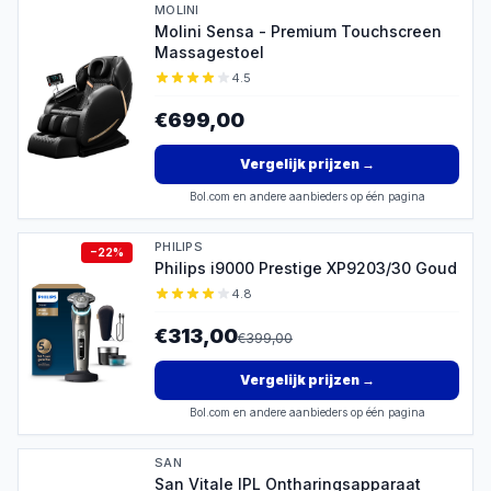
MOLINI
Molini Sensa - Premium Touchscreen
Massagestoel
4.5
€699,00
Vergelijk prijzen
→
Bol.com en andere aanbieders op één pagina
PHILIPS
−
22
%
Philips i9000 Prestige XP9203/30 Goud
4.8
€313,00
€
399,00
Vergelijk prijzen
→
Bol.com en andere aanbieders op één pagina
SAN
San Vitale IPL Ontharingsapparaat