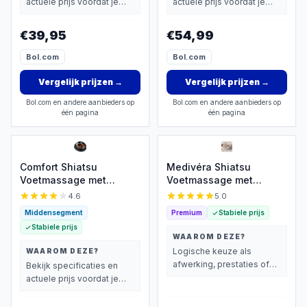
actuele prijs voordat je
actuele prijs voordat je
beslist.
beslist.
€39,95
€54,99
Bol.com
Bol.com
Vergelijk prijzen
→
Vergelijk prijzen
→
Bol.com en andere aanbieders op
Bol.com en andere aanbieders op
één pagina
één pagina
Comfort Shiatsu
Medivéra Shiatsu
Voetmassage met
Voetmassage met
Infrarood
Warmte en Compressie
4.6
5.0
Middensegment
Premium
Stabiele prijs
Stabiele prijs
WAAROM DEZE?
Logische keuze als
WAAROM DEZE?
afwerking, prestaties of
Bekijk specificaties en
extra functies zwaarder
actuele prijs voordat je
wegen dan prijs.
beslist.