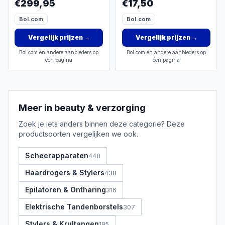
€299,95
€17,50
- 29*15CM
Bol.com
Bol.com
Vergelijk prijzen
→
Vergelijk prijzen
→
Bol.com en andere aanbieders op
Bol.com en andere aanbieders op
één pagina
één pagina
Meer in
beauty & verzorging
Zoek je iets anders binnen deze categorie? Deze
productsoorten vergelijken we ook.
Scheerapparaten
448
Haardrogers & Stylers
438
Epilatoren & Ontharing
316
Elektrische Tandenborstels
307
Stylers & Krultangen
195