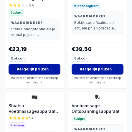
Modi
3.0
Middensegment
Budget
WAAROM DEZE?
Bekijk specificaties en
WAAROM DEZE?
actuele prijs voordat je
Sterke budgetoptie als je
beslist.
vooral prijs en
basisprestaties belangrijk
vindt.
€23,19
€39,56
Bol.com
Bol.com
Vergelijk prijzen
→
Vergelijk prijzen
→
Bol.com en andere aanbieders op
Bol.com en andere aanbieders op
één pagina
één pagina
Shiatsu
Voetmassage
Voetmassageapparaat
Ontspanningsapparaat
met Warmtefunctie
5.0
Budget
Premium
WAAROM DEZE?