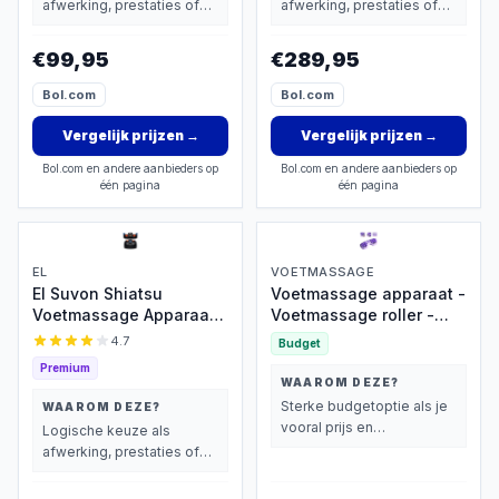
afwerking, prestaties of
afwerking, prestaties of
Verwarming
extra functies zwaarder
extra functies zwaarder
wegen dan prijs.
wegen dan prijs.
€99,95
€289,95
Bol.com
Bol.com
Vergelijk prijzen
→
Vergelijk prijzen
→
Bol.com en andere aanbieders op
Bol.com en andere aanbieders op
één pagina
één pagina
EL
VOETMASSAGE
El Suvon Shiatsu
Voetmassage apparaat -
Voetmassage Apparaat -
Voetmassage roller -
Beenmassage -
Voetroller -
4.7
Budget
Luchtcompressie &
Circulatiebevorderende
Premium
Infrarood Warmte -
voetmassage -
WAAROM DEZE?
Zwart
Massagebal -
Sterke budgetoptie als je
WAAROM DEZE?
Voetmassageapparaat
vooral prijs en
Logische keuze als
voor ontspanning en
basisprestaties belangrijk
afwerking, prestaties of
herstel - Voet massage -
vindt.
extra functies zwaarder
Reflexologie - Voetroller
wegen dan prijs.