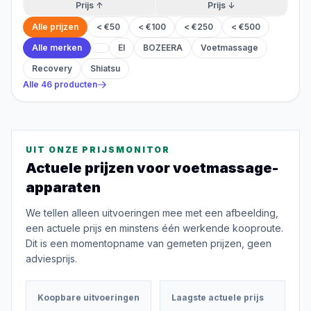
Prijs ↑
Prijs ↓
Alle prijzen
< €50
< €100
< €250
< €500
Alle merken
El
BOZEERA
Voetmassage
Recovery
Shiatsu
Alle
46
producten
UIT ONZE PRIJSMONITOR
Actuele prijzen voor
voetmassage-
apparaten
We tellen alleen uitvoeringen mee met een afbeelding,
een actuele prijs en minstens één werkende kooproute.
Dit is een momentopname van gemeten prijzen, geen
adviesprijs.
Koopbare uitvoeringen
Laagste actuele prijs