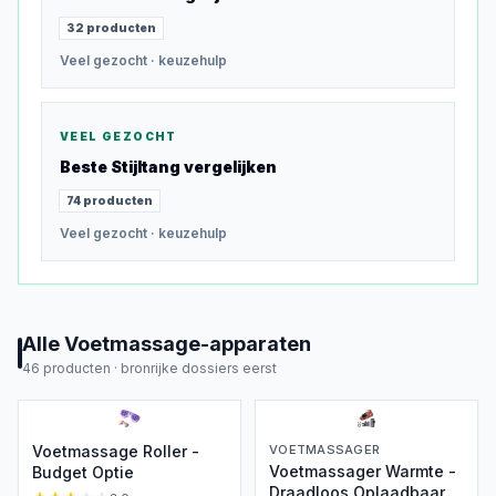
32
producten
Veel gezocht
· keuzehulp
VEEL GEZOCHT
Beste
Stijltang
vergelijken
74
producten
Veel gezocht
· keuzehulp
Alle
Voetmassage-apparaten
46
producten ·
bronrijke dossiers eerst
Voetmassage Roller -
VOETMASSAGER
Voetmassager Warmte -
Budget Optie
Draadloos Oplaadbaar