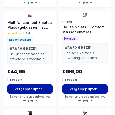
één pagina
één pagina
Multifunctioneel Shiatsu
HOUSE
House Shiatsu Comfort
Massagekussen met
Massagematras
Warmte
3.4
Premium
Middensegment
WAAROM DEZE?
WAAROM DEZE?
Logische keuze als
Bekijk specificaties en
afwerking, prestaties of
actuele prijs voordat je
extra functies zwaarder
beslist.
wegen dan prijs.
€44,95
€199,00
Bol.com
Bol.com
Vergelijk prijzen
→
Vergelijk prijzen
→
Bol.com en andere aanbieders op
Bol.com en andere aanbieders op
één pagina
één pagina