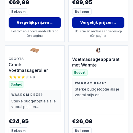
€69,99
€89,95
Bol.com
Bol.com
Vergelijk prijzen
→
Vergelijk prijzen
→
Bol.com en andere aanbieders op
Bol.com en andere aanbieders op
één pagina
één pagina
GROOTS
Voetmassageapparaat
Groots
met Warmte
Voetmassageroller
Budget
4.9
WAAROM DEZE?
Budget
Sterke budgetoptie als je
vooral prijs en
WAAROM DEZE?
basisprestaties belangrijk
Sterke budgetoptie als je
vindt.
vooral prijs en
basisprestaties belangrijk
vindt.
€24,95
€26,09
Bol.com
Bol.com