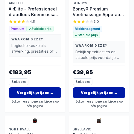
AIRELITE
BONCY®
AirElite - Professioneel
Boncy® Premium
draadloos Beenmassage
Voetmassage Apparaat
& Voetmassage
Met Verwarmingsfunctie
4.5
3.0
apparaat voor
- Voet Massage
Premium
Stabiele prijs
Middensegment
Bloedcirculatie - Sport
Bloedsomloop -
Stabiele prijs
Gym Fitness -
Voetmassageapparaat
WAAROM DEZE?
Compressie massage -
Cadeau
Logische keuze als
WAAROM DEZE?
Voet Massage
afwerking, prestaties of
Bekijk specificaties en
Vermoeide Benen
extra functies zwaarder
actuele prijs voordat je
Shiatsu
wegen dan prijs.
beslist.
Luchtcompressie
Bloedsomloop
€183,95
€39,95
lymfedrainageapparaat
Bol.com
Bol.com
Oedeem
Vergelijk prijzen
→
Vergelijk prijzen
→
Bol.com en andere aanbieders op
Bol.com en andere aanbieders op
één pagina
één pagina
NORTHWALL
BRELLAVIO