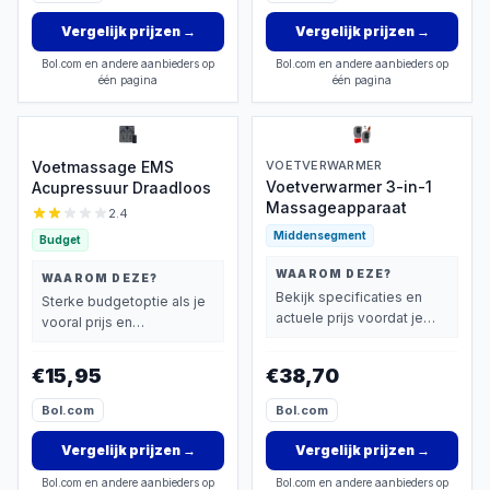
Vergelijk prijzen
→
Vergelijk prijzen
→
Bol.com en andere aanbieders op
Bol.com en andere aanbieders op
één pagina
één pagina
Voetmassage EMS
VOETVERWARMER
Voetverwarmer 3-in-1
Acupressuur Draadloos
Massageapparaat
2.4
Middensegment
Budget
WAAROM DEZE?
WAAROM DEZE?
Bekijk specificaties en
Sterke budgetoptie als je
actuele prijs voordat je
vooral prijs en
beslist.
basisprestaties belangrijk
vindt.
€15,95
€38,70
Bol.com
Bol.com
Vergelijk prijzen
→
Vergelijk prijzen
→
Bol.com en andere aanbieders op
Bol.com en andere aanbieders op