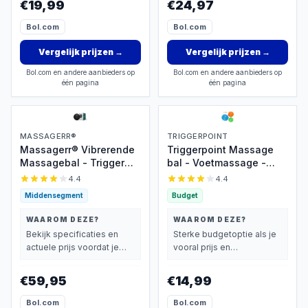
€19,99
€24,97
Massage Muscle Fascia
Release Ball
Bol.com
Bol.com
Vergelijk prijzen
→
Vergelijk prijzen
→
Bol.com en andere aanbieders op
Bol.com en andere aanbieders op
één pagina
één pagina
MASSAGERR®
TRIGGERPOINT
Massagerr® Vibrerende
Triggerpoint Massage
Massagebal - Trigger
bal - Voetmassage -
Bal - 4 Tril Niveaus -
Acupunctuur - Hard - Set
4.4
4.4
Massage Bal - Moderne
van 3 - Rheme
Middensegment
Budget
Lacrosse bal -
Voetmassage - Massage
WAAROM DEZE?
WAAROM DEZE?
Roller voor Rug, Voeten,
Bekijk specificaties en
Sterke budgetoptie als je
Schouders, Fullbody
actuele prijs voordat je
vooral prijs en
beslist.
basisprestaties belangrijk
vindt.
€59,95
€14,99
Bol.com
Bol.com