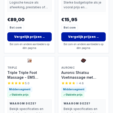
Logische keuze als
Sterke budgetoptie als je
afwerking, prestaties of
vooral prijs en
extra functies zwaarder
basisprestaties belangrijk
wegen dan prijs.
vindt.
€89,00
€15,95
Bol.com
Bol.com
Vergelijk prijzen
→
Vergelijk prijzen
→
Bol.com en andere aanbieders op
Bol.com en andere aanbieders op
één pagina
één pagina
TRIPLE
AURONIC
Triple Triple Foot
Auronic Shiatsu
Massage - EMS
Voetmassage met
voetmassage draadloos
Warmte
5.0
4.6
Middensegment
Middensegment
Stabiele prijs
Stabiele prijs
WAAROM DEZE?
WAAROM DEZE?
Bekijk specificaties en
Bekijk specificaties en