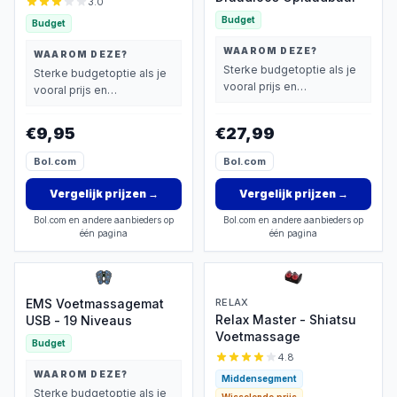
3.0
Budget
Budget
WAAROM DEZE?
WAAROM DEZE?
Sterke budgetoptie als je
Sterke budgetoptie als je
vooral prijs en
vooral prijs en
basisprestaties belangrijk
basisprestaties belangrijk
vindt.
vindt.
€9,95
€27,99
Bol.com
Bol.com
Vergelijk prijzen
→
Vergelijk prijzen
→
Bol.com en andere aanbieders op
Bol.com en andere aanbieders op
één pagina
één pagina
EMS Voetmassagemat
RELAX
Relax Master - Shiatsu
USB - 19 Niveaus
Voetmassage
Budget
4.8
WAAROM DEZE?
Middensegment
Sterke budgetoptie als je