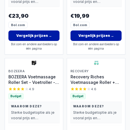
vooral prijs en
vooral prijs en
Video Poster & Tas
Poster & Tas
basisprestaties belangrijk
basisprestaties belangrijk
vindt.
vindt.
€23,90
€19,99
Bol.com
Bol.com
Vergelijk prijzen
→
Vergelijk prijzen
→
Bol.com en andere aanbieders op
Bol.com en andere aanbieders op
één pagina
één pagina
BOZEERA
RECOVERY
BOZEERA Voetmassage
Recovery Riches
Roller Set - Voetroller -
Voetmassage Roller +
Massageballen -
GRATIS Massageballen -
4.9
4.6
Lacrosse Massage Bal -
Voetreflexologie -
Budget
Budget
Triggerpoint Bal -
Plantar Fasciitis -
Plantar Fasciitis -
Voetroller - Massagebal
WAAROM DEZE?
WAAROM DEZE?
Massageroller Set
- Massageroller -
Sterke budgetoptie als je
Sterke budgetoptie als je
(3stuks) - Inclusief
Triggerpoint Bal -
vooral prijs en
vooral prijs en
Video Poster & Tas
Voetmassage Apparaat -
basisprestaties belangrijk
basisprestaties belangrijk
Foot Roller - Feet
vindt.
vindt.