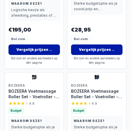
Sterke budgetoptie als je
WAAROM DEZE?
vooral prijs en
Logische keuze als
basisprestaties belangrijk
afwerking, prestaties of
vindt.
extra functies zwaarder
wegen dan prijs.
€195,00
€28,95
Bol.com
Bol.com
Vergelijk prijzen
→
Vergelijk prijzen
→
Bol.com en andere aanbieders op
Bol.com en andere aanbieders op
één pagina
één pagina
BOZEERA
BOZEERA
BOZEERA Voetmassage
BOZEERA Voetmassage
Roller Set - Voetroller -
Roller Set - Voetroller -
Spiky Massageballen -
Spiky Massageballen -
4.9
4.9
Ovale Massage Bal -
Massage Bal -
Budget
Budget
Triggerpoint Bal -
Triggerpoint Bal -
Plantar Fasciitis -
Plantar Fasciitis -
WAAROM DEZE?
WAAROM DEZE?
Massageroller Set
Massageroller Set (3
Sterke budgetoptie als je
Sterke budgetoptie als je
(4stuks) - Inclusief
stuks) - Inclusief Video