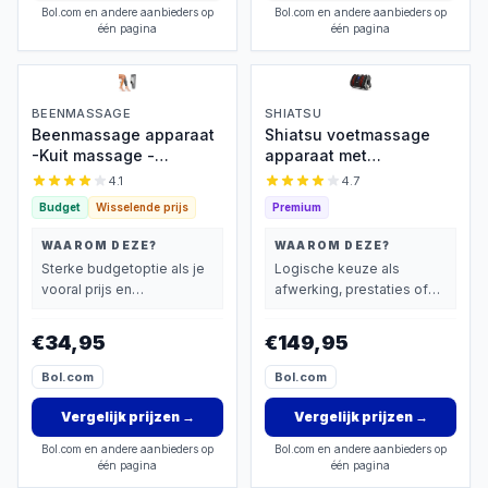
Bol.com en andere aanbieders op
Bol.com en andere aanbieders op
één pagina
één pagina
BEENMASSAGE
SHIATSU
Beenmassage apparaat
Shiatsu voetmassage
-Kuit massage -
apparaat met
Beenmassage apparaat
luchtcompressie- voet &
4.1
4.7
bloedsomloop -
kuitmassage - massage
Budget
Wisselende prijs
Premium
Voetmassage apparaat-
- massage apparaat
Beenmassager -
voor bloedsomloop en
WAAROM DEZE?
WAAROM DEZE?
Draadloze Massage -
bloedcirculatie - foot
Sterke budgetoptie als je
Logische keuze als
Luchtcompressie -
massager -
vooral prijs en
afwerking, prestaties of
Verlicht Beenpijn -
afstandsbediening
basisprestaties belangrijk
extra functies zwaarder
Verstelbare Intensiteit
vindt.
wegen dan prijs.
€34,95
€149,95
Bol.com
Bol.com
Vergelijk prijzen
→
Vergelijk prijzen
→
Bol.com en andere aanbieders op
Bol.com en andere aanbieders op
één pagina
één pagina