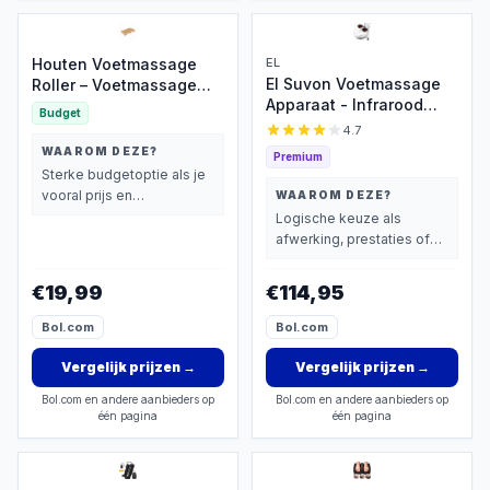
Houten Voetmassage
EL
El Suvon Voetmassage
Roller – Voetmassage
Apparaat - Infrarood
Apparaat – Voetreflex
Budget
Warmte - Shiatsu en
Massage Roller –
4.7
Compressie Massage -
Massief Hout – Tegen
WAAROM DEZE?
Premium
Bloedsomloop Voet en
Vermoeide Voeten –
Sterke budgetoptie als je
Been - Wasbare voering
Handmatige
vooral prijs en
WAAROM DEZE?
Voetmassager
basisprestaties belangrijk
Logische keuze als
vindt.
afwerking, prestaties of
extra functies zwaarder
wegen dan prijs.
€19,99
€114,95
Bol.com
Bol.com
Vergelijk prijzen
→
Vergelijk prijzen
→
Bol.com en andere aanbieders op
Bol.com en andere aanbieders op
één pagina
één pagina