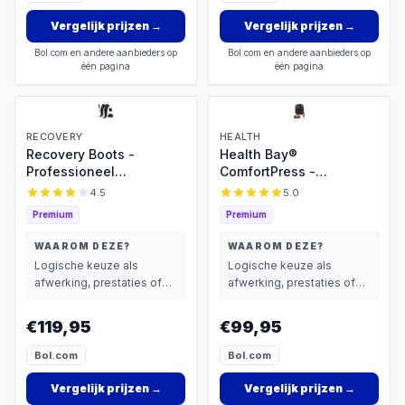
Vergelijk prijzen
→
Vergelijk prijzen
→
Bol.com en andere aanbieders op
Bol.com en andere aanbieders op
één pagina
één pagina
RECOVERY
HEALTH
Recovery Boots -
Health Bay®
Professioneel
ComfortPress -
Beenmassage &
Voetmassage Apparaat -
4.5
5.0
Voetmassage apparaat
Shiatsu &
Premium
Premium
voor Bloedcirculatie -
Luchtcompressie -
Sport Gym Fitness -
Voetmassage Apparaat
WAAROM DEZE?
WAAROM DEZE?
Compressie massage -
Bloedsomloop -
Logische keuze als
Logische keuze als
Voet Massage
Verwarming & Instelbare
afwerking, prestaties of
afwerking, prestaties of
Vermoeide Benen
Intensiteit
extra functies zwaarder
extra functies zwaarder
Shiatsu
wegen dan prijs.
wegen dan prijs.
€119,95
€99,95
Luchtcompressie
Bloedsomloop
Bol.com
Bol.com
lymfedrainageapparaat
Oedeem
Vergelijk prijzen
→
Vergelijk prijzen
→