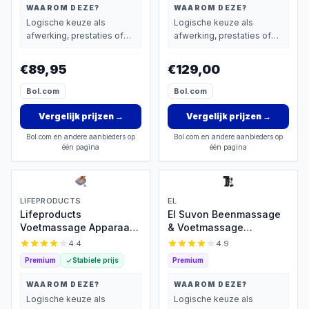
en ENG Handleiding
Voetmassage - Infrarood
WAAROM DEZE?
WAAROM DEZE?
- Stimuleert de
Logische keuze als
Logische keuze als
bloedsomloop -
afwerking, prestaties of
afwerking, prestaties of
Onrustige benen -
extra functies zwaarder
extra functies zwaarder
Koude voeten -
wegen dan prijs.
wegen dan prijs.
€89,95
€129,00
Neuropathie -
Rugklachten - Koude
Bol.com
Bol.com
handen - Krampen -
Restless Legs
Vergelijk prijzen
→
Vergelijk prijzen
→
Bol.com en andere aanbieders op
Bol.com en andere aanbieders op
één pagina
één pagina
LIFEPRODUCTS
EL
Lifeproducts
El Suvon Beenmassage
Voetmassage Apparaat -
& Voetmassage
Massage Apparaat met
apparaat - Oplaadbare
4.4
4.9
Trilfunctie - Trilplaat -
Recovery Boots met
Premium
Stabiele prijs
Premium
Bloedcirculatie
Luchtcompressie voor
Massageapparaat -
Herstel, Bloedcirculatie
WAAROM DEZE?
WAAROM DEZE?
Voetmassageapparaat -
en Lymfedrainage
Logische keuze als
Logische keuze als
Massageapparaten met