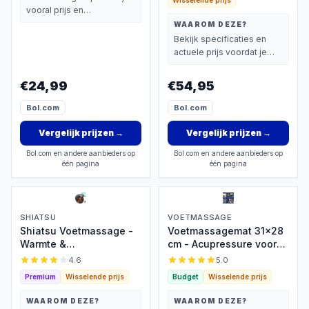
Wisselende prijs
vooral prijs en
basisprestaties belangrijk
WAAROM DEZE?
vindt.
Bekijk specificaties en
actuele prijs voordat je
beslist.
€24,99
€54,95
Bol.com
Bol.com
Vergelijk prijzen
→
Vergelijk prijzen
→
Bol.com en andere aanbieders op
Bol.com en andere aanbieders op
één pagina
één pagina
SHIATSU
VOETMASSAGE
Shiatsu Voetmassage -
Voetmassagemat 31x28
Warmte &
cm - Acupressure voor
Luchtcompressie
bloedsomloop
4.6
5.0
Premium
Wisselende prijs
Budget
Wisselende prijs
WAAROM DEZE?
WAAROM DEZE?