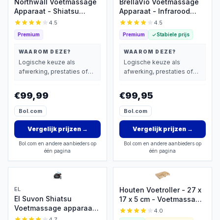
Northwall Voetmassage
BrellaVio Voetmassage
Apparaat - Shiatsu
Apparaat - Infrarood
Voetmassage Met
Warmte - Shiatsu en
4.5
4.5
Luchtcompressie En
Compressie Massage -
Premium
Premium
Stabiele prijs
Infrarood Warmte - Voor
Bloedsomloop Voet en
Verbeterde
Been - Wasbare voering
WAAROM DEZE?
WAAROM DEZE?
Bloedcirculatie,
Logische keuze als
Logische keuze als
Ontspanning En Herstel
afwerking, prestaties of
afwerking, prestaties of
- Inclusief
extra functies zwaarder
extra functies zwaarder
Afstandsbediening
wegen dan prijs.
wegen dan prijs.
€99,99
€99,95
Bol.com
Bol.com
Vergelijk prijzen
→
Vergelijk prijzen
→
Bol.com en andere aanbieders op
Bol.com en andere aanbieders op
één pagina
één pagina
EL
Houten Voetroller - 27 x
El Suvon Shiatsu
17 x 5 cm - Voetmassage
Voetmassage apparaat -
Roller Apparaat - Voet
4.0
Voetmassage -
Massage Roller
4.7