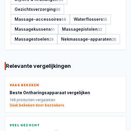
Gezichtsverzorging
90
Massage-accessoires
Waterflossers
68
55
Massagekussens
Massagepistolen
51
32
Massagestoelen
Nekmassage-apparaten
29
26
Relevante vergelijkingen
VAAK BEKEKEN
Beste
Ontharingsapparaat
vergelijken
148
producten vergeleken
Vaak bekeken door bezoekers
VEEL GEZOCHT