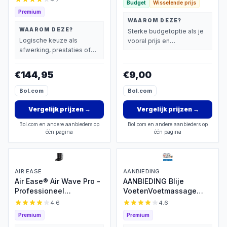
Budget
Wisselende prijs
Voetmassage Apparaat
Premium
met Luchtcompressie en
WAAROM DEZE?
Infrarood Warmte - Voor
WAAROM DEZE?
Sterke budgetoptie als je
Verbeterde
Logische keuze als
vooral prijs en
Bloedcirculatie -
afwerking, prestaties of
basisprestaties belangrijk
Afstandsbediening
extra functies zwaarder
vindt.
wegen dan prijs.
€144,95
€9,00
Bol.com
Bol.com
Vergelijk prijzen
→
Vergelijk prijzen
→
Bol.com en andere aanbieders op
Bol.com en andere aanbieders op
één pagina
één pagina
AIR EASE
AANBIEDING
Air Ease® Air Wave Pro -
AANBIEDING Blije
Professioneel
VoetenVoetmassage
Beenmassage Apparaat
Apparaat NR1.- met
4.6
4.6
- Voetmassage Apparaat
beencrème- Verbetert
Premium
Premium
- Op Luchtdruk - Met NL
de bloedcirculatie -