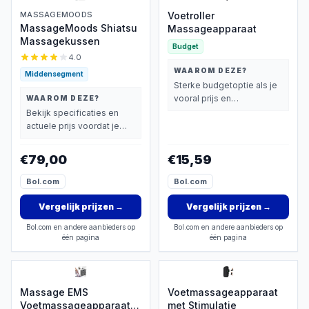
MASSAGEMOODS
Voetroller
MassageMoods Shiatsu
Massageapparaat
Massagekussen
Budget
4.0
WAAROM DEZE?
Middensegment
Sterke budgetoptie als je
vooral prijs en
WAAROM DEZE?
basisprestaties belangrijk
Bekijk specificaties en
vindt.
actuele prijs voordat je
beslist.
€79,00
€15,59
Bol.com
Bol.com
Vergelijk prijzen
→
Vergelijk prijzen
→
Bol.com en andere aanbieders op
Bol.com en andere aanbieders op
één pagina
één pagina
Massage EMS
Voetmassageapparaat
Voetmassageapparaat 8
met Stimulatie