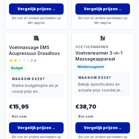
Vergelijk prijzen
→
Vergelijk prijzen
→
Bol.com en andere aanbieders op
Bol.com en andere aanbieders op
één pagina
één pagina
Voetmassage EMS
VOETVERWARMER
Voetverwarmer 3-in-1
Acupressuur Draadloos
Massageapparaat
2.4
Middensegment
Budget
WAAROM DEZE?
WAAROM DEZE?
Bekijk specificaties en
Sterke budgetoptie als je
actuele prijs voordat je
vooral prijs en
beslist.
basisprestaties belangrijk
vindt.
€15,95
€38,70
Bol.com
Bol.com
Vergelijk prijzen
→
Vergelijk prijzen
→
Bol.com en andere aanbieders op
Bol.com en andere aanbieders op