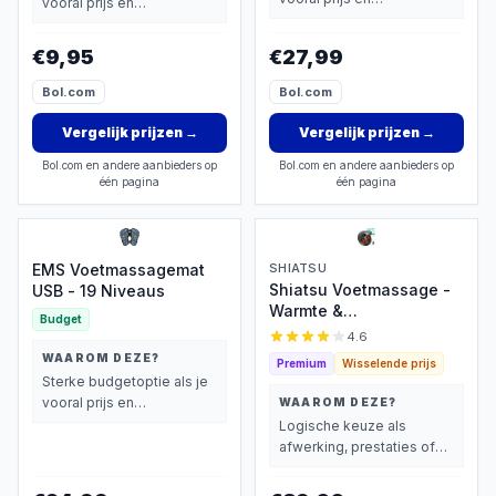
vooral prijs en
basisprestaties belangrijk
basisprestaties belangrijk
vindt.
vindt.
€9,95
€27,99
Bol.com
Bol.com
Vergelijk prijzen
→
Vergelijk prijzen
→
Bol.com en andere aanbieders op
Bol.com en andere aanbieders op
één pagina
één pagina
EMS Voetmassagemat
SHIATSU
Shiatsu Voetmassage -
USB - 19 Niveaus
Warmte &
Budget
Luchtcompressie
4.6
WAAROM DEZE?
Premium
Wisselende prijs
Sterke budgetoptie als je
vooral prijs en
WAAROM DEZE?
basisprestaties belangrijk
Logische keuze als
vindt.
afwerking, prestaties of
extra functies zwaarder
wegen dan prijs.