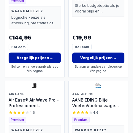
Premium
met Luchtcompressie en
Vermoeide Voeten –
Sterke budgetoptie als je
Infrarood Warmte - Voor
Handmatige
vooral prijs en
WAAROM DEZE?
Verbeterde
Voetmassager
basisprestaties belangrijk
Logische keuze als
Bloedcirculatie -
vindt.
afwerking, prestaties of
Afstandsbediening
extra functies zwaarder
wegen dan prijs.
€144,95
€19,99
Bol.com
Bol.com
Vergelijk prijzen
→
Vergelijk prijzen
→
Bol.com en andere aanbieders op
Bol.com en andere aanbieders op
één pagina
één pagina
AIR EASE
AANBIEDING
Air Ease® Air Wave Pro -
AANBIEDING Blije
Professioneel
VoetenVoetmassage
Beenmassage Apparaat
Apparaat NR1.- met
4.6
4.6
- Voetmassage Apparaat
beencrème- Verbetert
Premium
Premium
- Op Luchtdruk - Met NL
de bloedcirculatie -
en ENG Handleiding
Voetmassage - Infrarood
WAAROM DEZE?
WAAROM DEZE?