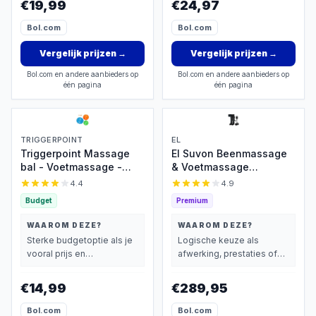
€19,99
€24,97
Massage Muscle Fascia
Release Ball
Bol.com
Bol.com
Vergelijk prijzen
→
Vergelijk prijzen
→
Bol.com en andere aanbieders op
Bol.com en andere aanbieders op
één pagina
één pagina
TRIGGERPOINT
EL
Triggerpoint Massage
El Suvon Beenmassage
bal - Voetmassage -
& Voetmassage
Acupunctuur - Hard - Set
apparaat - Oplaadbare
4.4
4.9
van 3 - Rheme
Recovery Boots met
Budget
Premium
Luchtcompressie voor
Herstel, Bloedcirculatie
WAAROM DEZE?
WAAROM DEZE?
en Lymfedrainage
Sterke budgetoptie als je
Logische keuze als
vooral prijs en
afwerking, prestaties of
basisprestaties belangrijk
extra functies zwaarder
vindt.
wegen dan prijs.
€14,99
€289,95
Bol.com
Bol.com