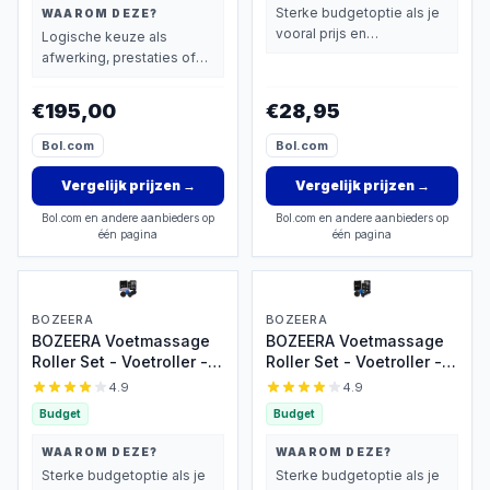
Sterke budgetoptie als je
WAAROM DEZE?
vooral prijs en
Logische keuze als
basisprestaties belangrijk
afwerking, prestaties of
vindt.
extra functies zwaarder
wegen dan prijs.
€195,00
€28,95
Bol.com
Bol.com
Vergelijk prijzen
→
Vergelijk prijzen
→
Bol.com en andere aanbieders op
Bol.com en andere aanbieders op
één pagina
één pagina
BOZEERA
BOZEERA
BOZEERA Voetmassage
BOZEERA Voetmassage
Roller Set - Voetroller -
Roller Set - Voetroller -
Spiky Massageballen -
Spiky Massageballen -
4.9
4.9
Ovale Massage Bal -
Massage Bal -
Budget
Budget
Triggerpoint Bal -
Triggerpoint Bal -
Plantar Fasciitis -
Plantar Fasciitis -
WAAROM DEZE?
WAAROM DEZE?
Massageroller Set
Massageroller Set (3
Sterke budgetoptie als je
Sterke budgetoptie als je
(4stuks) - Inclusief
stuks) - Inclusief Video