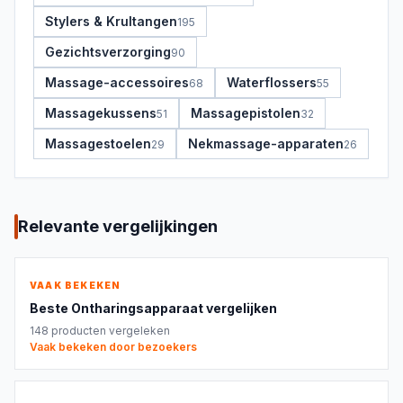
Stylers & Krultangen
195
Gezichtsverzorging
90
Massage-accessoires
Waterflossers
68
55
Massagekussens
Massagepistolen
51
32
Massagestoelen
Nekmassage-apparaten
29
26
Relevante vergelijkingen
VAAK BEKEKEN
Beste
Ontharingsapparaat
vergelijken
148
producten vergeleken
Vaak bekeken door bezoekers