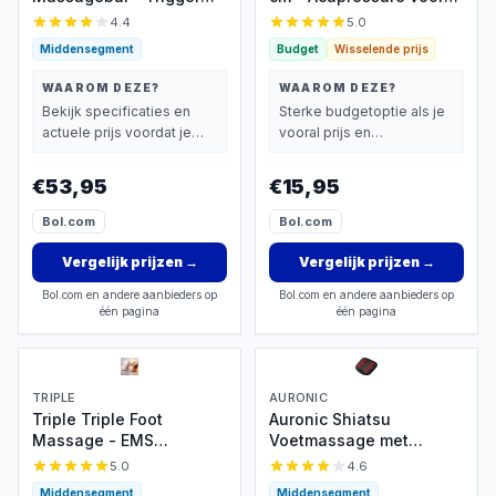
Bal - 4 Tril Niveaus -
bloedsomloop
4.4
5.0
Massage Bal - Moderne
Middensegment
Budget
Wisselende prijs
Lacrosse bal -
Voetmassage - Massage
WAAROM DEZE?
WAAROM DEZE?
Roller voor Rug, Voeten,
Bekijk specificaties en
Sterke budgetoptie als je
Schouders, Fullbody
actuele prijs voordat je
vooral prijs en
beslist.
basisprestaties belangrijk
vindt.
€53,95
€15,95
Bol.com
Bol.com
Vergelijk prijzen
→
Vergelijk prijzen
→
Bol.com en andere aanbieders op
Bol.com en andere aanbieders op
één pagina
één pagina
TRIPLE
AURONIC
Triple Triple Foot
Auronic Shiatsu
Massage - EMS
Voetmassage met
voetmassage draadloos
Warmte
5.0
4.6
Middensegment
Middensegment