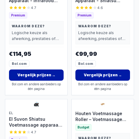
Apparaat - Infrarood
Apparaat - Shiatsu
Warmte - Shiatsu en
Voetmassage Met
4.7
4.6
Compressie Massage -
Luchtcompressie en
Premium
Premium
Bloedsomloop Voet en
Infrarood Warmte - Voor
Been - Wasbare voering
Verbeterde
WAAROM DEZE?
WAAROM DEZE?
Bloedcirculatie,
Logische keuze als
Logische keuze als
Ontspanning En Herstel
afwerking, prestaties of
afwerking, prestaties of
- Inclusief
extra functies zwaarder
extra functies zwaarder
Afstandsbediening
wegen dan prijs.
wegen dan prijs.
€114,95
€99,99
Bol.com
Bol.com
Vergelijk prijzen
→
Vergelijk prijzen
→
Bol.com en andere aanbieders op
Bol.com en andere aanbieders op
één pagina
één pagina
EL
Houten Voetmassage
El Suvon Shiatsu
Roller – Voetmassage
Voetmassage apparaat -
Apparaat – Voetreflex
Budget
Voetmassage -
Massage Roller –
4.7
Voetmassage Apparaat
Massief Hout – Tegen
WAAROM DEZE?