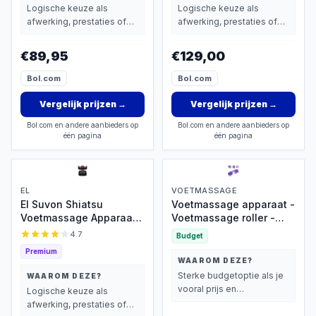
- Stimuleert de
Logische keuze als
Logische keuze als
bloedsomloop -
afwerking, prestaties of
afwerking, prestaties of
Onrustige benen -
extra functies zwaarder
extra functies zwaarder
Koude voeten -
wegen dan prijs.
wegen dan prijs.
€89,95
€129,00
Neuropathie -
Rugklachten - Koude
Bol.com
Bol.com
handen - Krampen -
Restless Legs
Vergelijk prijzen
→
Vergelijk prijzen
→
Bol.com en andere aanbieders op
Bol.com en andere aanbieders op
één pagina
één pagina
EL
VOETMASSAGE
El Suvon Shiatsu
Voetmassage apparaat -
Voetmassage Apparaat -
Voetmassage roller -
Beenmassage -
Voetroller -
4.7
Budget
Luchtcompressie &
Circulatiebevorderende
Premium
Infrarood Warmte -
voetmassage -
WAAROM DEZE?
Zwart
Massagebal -
Sterke budgetoptie als je
WAAROM DEZE?
Voetmassageapparaat
vooral prijs en
Logische keuze als
voor ontspanning en
basisprestaties belangrijk
afwerking, prestaties of
herstel - Voet massage -
vindt.