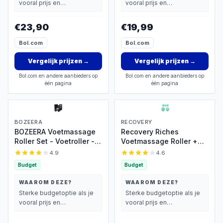
vooral prijs en
vooral prijs en
Video Poster & Tas
Poster & Tas
basisprestaties belangrijk
basisprestaties belangrijk
vindt.
vindt.
€23,90
€19,99
Bol.com
Bol.com
Vergelijk prijzen
→
Vergelijk prijzen
→
Bol.com en andere aanbieders op
Bol.com en andere aanbieders op
één pagina
één pagina
BOZEERA
RECOVERY
BOZEERA Voetmassage
Recovery Riches
Roller Set - Voetroller -
Voetmassage Roller +
Massageballen -
GRATIS Massageballen -
4.9
4.6
Lacrosse Massage Bal -
Voetreflexologie -
Budget
Budget
Triggerpoint Bal -
Plantar Fasciitis -
Plantar Fasciitis -
Voetroller - Massagebal
WAAROM DEZE?
WAAROM DEZE?
Massageroller Set
- Massageroller -
Sterke budgetoptie als je
Sterke budgetoptie als je
(3stuks) - Inclusief
Triggerpoint Bal -
vooral prijs en
vooral prijs en
Video Poster & Tas
Voetmassage Apparaat -
basisprestaties belangrijk
basisprestaties belangrijk
Foot Roller - Feet
vindt.
vindt.