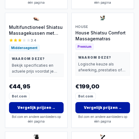
één pagina
één pagina
Multifunctioneel Shiatsu
HOUSE
House Shiatsu Comfort
Massagekussen met
Massagematras
Warmte
3.4
Premium
Middensegment
WAAROM DEZE?
WAAROM DEZE?
Logische keuze als
Bekijk specificaties en
afwerking, prestaties of
actuele prijs voordat je
extra functies zwaarder
beslist.
wegen dan prijs.
€44,95
€199,00
Bol.com
Bol.com
Vergelijk prijzen
→
Vergelijk prijzen
→
Bol.com en andere aanbieders op
Bol.com en andere aanbieders op
één pagina
één pagina