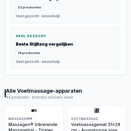
32
producten
Veel gezocht
· keuzehulp
VEEL GEZOCHT
Beste
Stijltang
vergelijken
74
producten
Veel gezocht
· keuzehulp
Alle
Voetmassage-apparaten
44
producten ·
bronrijke dossiers eerst
MASSAGERR®
VOETMASSAGE
Massagerr® Vibrerende
Voetmassagemat 31x28
Massagebal - Trigger
cm - Acupressure voor