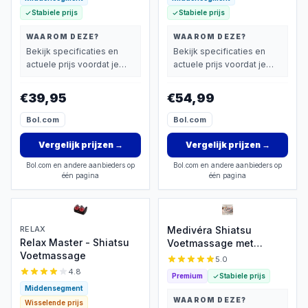
Stabiele prijs
Stabiele prijs
WAAROM DEZE?
WAAROM DEZE?
Bekijk specificaties en
Bekijk specificaties en
actuele prijs voordat je
actuele prijs voordat je
beslist.
beslist.
€39,95
€54,99
Bol.com
Bol.com
Vergelijk prijzen
→
Vergelijk prijzen
→
Bol.com en andere aanbieders op
Bol.com en andere aanbieders op
één pagina
één pagina
RELAX
Medivéra Shiatsu
Relax Master - Shiatsu
Voetmassage met
Voetmassage
Warmte en Compressie
5.0
4.8
Premium
Stabiele prijs
Middensegment
WAAROM DEZE?
Wisselende prijs