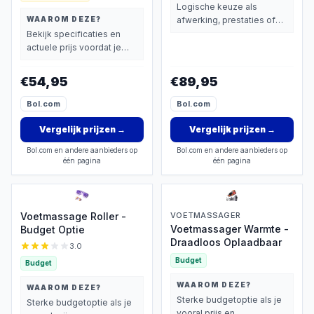
Logische keuze als
WAAROM DEZE?
afwerking, prestaties of
extra functies zwaarder
Bekijk specificaties en
wegen dan prijs.
actuele prijs voordat je
beslist.
€54,95
€89,95
Bol.com
Bol.com
Vergelijk prijzen
→
Vergelijk prijzen
→
Bol.com en andere aanbieders op
Bol.com en andere aanbieders op
één pagina
één pagina
Voetmassage Roller -
VOETMASSAGER
Voetmassager Warmte -
Budget Optie
Draadloos Oplaadbaar
3.0
Budget
Budget
WAAROM DEZE?
WAAROM DEZE?
Sterke budgetoptie als je
Sterke budgetoptie als je
vooral prijs en