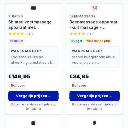
SHIATSU
BEENMASSAGE
Shiatsu voetmassage
Beenmassage apparaat
apparaat met
-Kuit massage -
luchtcompressie- voet &
Beenmassage apparaat
4.7
4.1
kuitmassage - massage
bloedsomloop -
Premium
Budget
Wisselende prijs
- massage apparaat
Voetmassage apparaat-
voor bloedsomloop en
Beenmassager -
WAAROM DEZE?
WAAROM DEZE?
bloedcirculatie - foot
Draadloze Massage -
Logische keuze als
Sterke budgetoptie als je
massager -
Luchtcompressie -
afwerking, prestaties of
vooral prijs en
afstandsbediening
Verlicht Beenpijn -
extra functies zwaarder
basisprestaties belangrijk
Verstelbare Intensiteit
wegen dan prijs.
vindt.
€149,95
€34,95
Bol.com
Bol.com
Vergelijk prijzen
→
Vergelijk prijzen
→
Bol.com en andere aanbieders op
Bol.com en andere aanbieders op
één pagina
één pagina