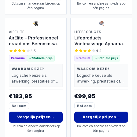
Bol.com en andere aanbieders op
Bol.com en andere aanbieders op
één pagina
één pagina
AIRELITE
LIFEPRODUCTS
AirElite - Professioneel
Lifeproducts
draadloos Beenmassage
Voetmassage Apparaat -
& Voetmassage
Massage Apparaat met
4.5
4.4
apparaat voor
Trilfunctie - Trilplaat -
Premium
Stabiele prijs
Premium
Stabiele prijs
Bloedcirculatie - Sport
Bloedcirculatie
Gym Fitness -
Massageapparaat -
WAAROM DEZE?
WAAROM DEZE?
Compressie massage -
Voetmassageapparaat -
Logische keuze als
Logische keuze als
Voet Massage
Massageapparaten met
afwerking, prestaties of
afwerking, prestaties of
Vermoeide Benen
Verwarming
extra functies zwaarder
extra functies zwaarder
Shiatsu
wegen dan prijs.
wegen dan prijs.
€183,95
€99,95
Luchtcompressie
Bloedsomloop
Bol.com
Bol.com
lymfedrainageapparaat
Oedeem
Vergelijk prijzen
→
Vergelijk prijzen
→
Bol.com en andere aanbieders op
Bol.com en andere aanbieders op
één pagina
één pagina