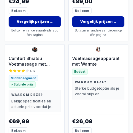
€24,99
€89,00
Bol.com
Bol.com
Vergelijk prijzen
→
Vergelijk prijzen
→
Bol.com en andere aanbieders op
Bol.com en andere aanbieders op
één pagina
één pagina
Comfort Shiatsu
Voetmassageapparaat
Voetmassage met
met Warmte
Infrarood
4.6
Budget
Middensegment
WAAROM DEZE?
Stabiele prijs
Sterke budgetoptie als je
vooral prijs en
WAAROM DEZE?
basisprestaties belangrijk
Bekijk specificaties en
vindt.
actuele prijs voordat je
beslist.
€69,99
€26,09
Bol.com
Bol.com