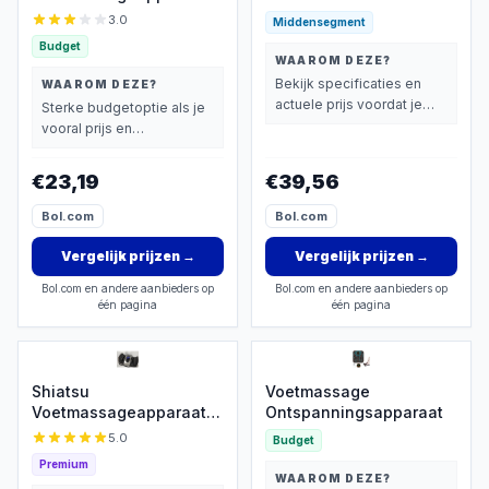
Modi
3.0
Middensegment
Budget
WAAROM DEZE?
Bekijk specificaties en
WAAROM DEZE?
actuele prijs voordat je
Sterke budgetoptie als je
beslist.
vooral prijs en
basisprestaties belangrijk
vindt.
€23,19
€39,56
Bol.com
Bol.com
Vergelijk prijzen
→
Vergelijk prijzen
→
Bol.com en andere aanbieders op
Bol.com en andere aanbieders op
één pagina
één pagina
Shiatsu
Voetmassage
Voetmassageapparaat
Ontspanningsapparaat
met Warmtefunctie
5.0
Budget
Premium
WAAROM DEZE?