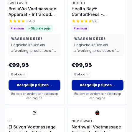
BRELLAVIO
HEALTH
BrellaVio Voetmassage
Health Bay®
Apparaat - Infrarood
ComfortPress -
Warmte - Shiatsu en
Voetmassage Apparaat -
4.6
5.0
Compressie Massage -
Shiatsu &
Premium
Stabiele prijs
Premium
Bloedsomloop Voet en
Luchtcompressie -
Been - Wasbare voering
Voetmassage Apparaat
WAAROM DEZE?
WAAROM DEZE?
Bloedsomloop -
Logische keuze als
Logische keuze als
Verwarming & Instelbare
afwerking, prestaties of
afwerking, prestaties of
Intensiteit
extra functies zwaarder
extra functies zwaarder
wegen dan prijs.
wegen dan prijs.
€99,95
€99,95
Bol.com
Bol.com
Vergelijk prijzen
→
Vergelijk prijzen
→
Bol.com en andere aanbieders op
Bol.com en andere aanbieders op
één pagina
één pagina
EL
NORTHWALL
El Suvon Voetmassage
Northwall Voetmassage