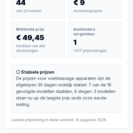
44
€ 9
van
22
merken
momentopname
Middelste prijs
Aanbieders
vergeleken
€ 49,45
1
mediaan van alle
uitvoeringen
1.617 prijsmetingen
⚪ Stabiele prijzen
De prijzen voor voetmassage-apparaten zijn de
afgelopen 30 dagen redelijk stabiel: 7 van de 16
gevolgde modellen daalden, 6 stegen. 3 modellen
staan nu op de laagste prijs sinds onze eerste
meting.
Laatste prijsmeting in deze selectie:
10 augustus 2026
.