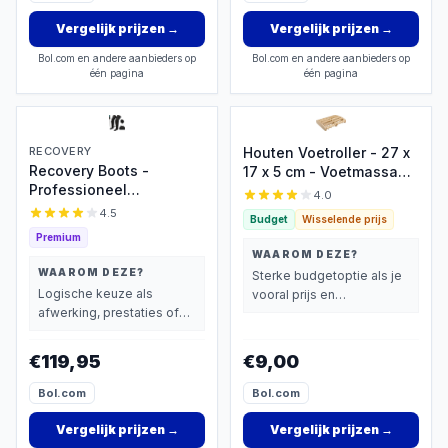
Vergelijk prijzen
→
Vergelijk prijzen
→
Bol.com en andere aanbieders op
Bol.com en andere aanbieders op
één pagina
één pagina
RECOVERY
Houten Voetroller - 27 x
Recovery Boots -
17 x 5 cm - Voetmassage
Professioneel
Roller Apparaat - Voet
4.0
Beenmassage &
Massage Roller
4.5
Budget
Wisselende prijs
Voetmassage apparaat
Premium
voor Bloedcirculatie -
WAAROM DEZE?
Sport Gym Fitness -
WAAROM DEZE?
Sterke budgetoptie als je
Compressie massage -
Logische keuze als
vooral prijs en
Voet Massage
afwerking, prestaties of
basisprestaties belangrijk
Vermoeide Benen
extra functies zwaarder
vindt.
Shiatsu
wegen dan prijs.
€119,95
€9,00
Luchtcompressie
Bloedsomloop
Bol.com
Bol.com
lymfedrainageapparaat
Oedeem
Vergelijk prijzen
→
Vergelijk prijzen
→