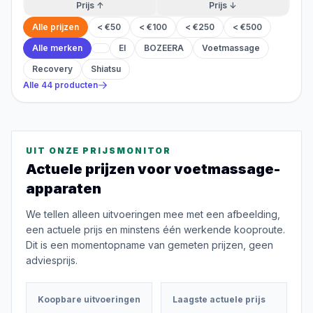
Prijs ↑
Prijs ↓
Alle prijzen
< €50
< €100
< €250
< €500
Alle merken
El
BOZEERA
Voetmassage
Recovery
Shiatsu
Alle
44
producten
UIT ONZE PRIJSMONITOR
Actuele prijzen voor
voetmassage-
apparaten
We tellen alleen uitvoeringen mee met een afbeelding,
een actuele prijs en minstens één werkende kooproute.
Dit is een momentopname van gemeten prijzen, geen
adviesprijs.
Koopbare uitvoeringen
Laagste actuele prijs