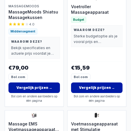
MASSAGEMOODS
Voetroller
MassageMoods Shiatsu
Massageapparaat
Massagekussen
Budget
4.0
WAAROM DEZE?
Middensegment
Sterke budgetoptie als je
vooral prijs en
WAAROM DEZE?
basisprestaties belangrijk
Bekijk specificaties en
vindt.
actuele prijs voordat je
beslist.
€79,00
€15,59
Bol.com
Bol.com
Vergelijk prijzen
→
Vergelijk prijzen
→
Bol.com en andere aanbieders op
Bol.com en andere aanbieders op
één pagina
één pagina
Massage EMS
Voetmassageapparaat
Voetmassageapparaat 8
met Stimulatie