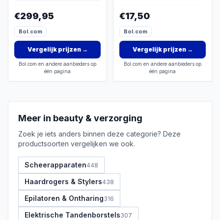
extra functies zwaarder
Reflexologie - Voetroller
wegen dan prijs.
€299,95
€17,50
- 29*15CM
Bol.com
Bol.com
Vergelijk prijzen
→
Vergelijk prijzen
→
Bol.com en andere aanbieders op
Bol.com en andere aanbieders op
één pagina
één pagina
Meer in
beauty & verzorging
Zoek je iets anders binnen deze categorie? Deze
productsoorten vergelijken we ook.
Scheerapparaten
448
Haardrogers & Stylers
438
Epilatoren & Ontharing
316
Elektrische Tandenborstels
307