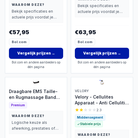
Warmteband - Brace -
Massagefunctie -
WAAROM DEZE?
Bekijk specificaties en
Elektrisch Rug Massage
Rugmassage - Lumbale
Bekijk specificaties en
actuele prijs voordat je
Apparaat
Massager -
actuele prijs voordat je
beslist.
beslist.
€57,95
€63,95
Bol.com
Bol.com
Vergelijk prijzen
→
Vergelijk prijzen
→
Bol.com en andere aanbieders op
Bol.com en andere aanbieders op
één pagina
één pagina
Draagbare EMS Taille-
VELORY
Velory - Cellulites
en Rugmassage Band
Apparaat - Anti Cellulitis
met Warmte – Elektrische
Premium
Apparaat - Cupping
Oogmassager met
2.3
Apparaat - Gua Sha -
Luchtcompressie,
WAAROM DEZE?
Middensegment
Body Massager -
Trillingen en Verwarming
Logische keuze als
Stabiele prijs
Rugmassage Apparaten
voor Rugpijn,
afwerking, prestaties of
- Nekmassage Apparaat
Lendenmassage,
extra functies zwaarder
WAAROM DEZE?
- Beenmassage