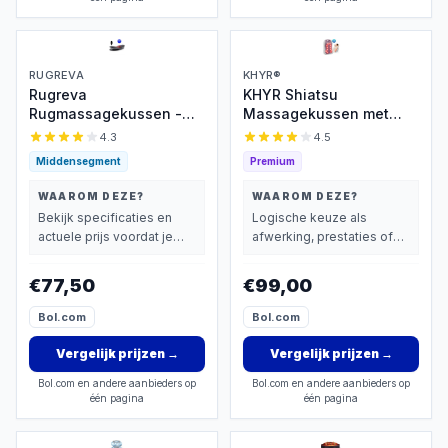
RUGREVA
KHYR®
Rugreva
KHYR Shiatsu
Rugmassagekussen -
Massagekussen met
Houdingcorrector
Warmte
4.3
4.5
Middensegment
Premium
WAAROM DEZE?
WAAROM DEZE?
Bekijk specificaties en
Logische keuze als
actuele prijs voordat je
afwerking, prestaties of
beslist.
extra functies zwaarder
wegen dan prijs.
€77,50
€99,00
Bol.com
Bol.com
Vergelijk prijzen
→
Vergelijk prijzen
→
Bol.com en andere aanbieders op
Bol.com en andere aanbieders op
één pagina
één pagina