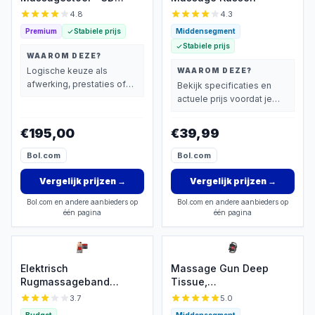
massage met warmte
4.8
4.3
Premium
Stabiele prijs
Middensegment
Stabiele prijs
WAAROM DEZE?
Logische keuze als
WAAROM DEZE?
afwerking, prestaties of
Bekijk specificaties en
extra functies zwaarder
actuele prijs voordat je
wegen dan prijs.
beslist.
€195,00
€39,99
Bol.com
Bol.com
Vergelijk prijzen
→
Vergelijk prijzen
→
Bol.com en andere aanbieders op
Bol.com en andere aanbieders op
één pagina
één pagina
Elektrisch
Massage Gun Deep
Rugmassageband
Tissue,
Warmte Trillingen
spierpercussiemassage
3.7
5.0
met 9 standen en 99