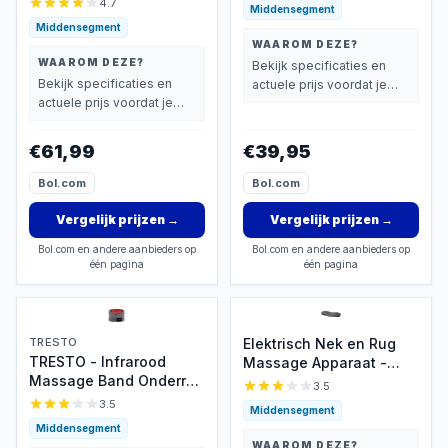
4.7
Middensegment
– 4 Draaiende
Draadloos - Grijs
Middensegment
Drukpunten – Warmte
WAAROM DEZE?
Functie - Elastische
WAAROM DEZE?
Bekijk specificaties en
Bevestigingsbandjes –
Bekijk specificaties en
actuele prijs voordat je
Elektrisch Nek en Rug
actuele prijs voordat je
beslist.
Massage Apparaat –
beslist.
Massagekussen Auto &
€61,99
€39,95
Thuis gebruik - Zwart
Bol.com
Bol.com
Vergelijk prijzen
→
Vergelijk prijzen
→
Bol.com en andere aanbieders op
Bol.com en andere aanbieders op
één pagina
één pagina
TRESTO
Elektrisch Nek en Rug
TRESTO - Infrarood
Massage Apparaat -
Massage Band Onderrug
Onderrug massage -
3.5
- Rugpijn - Apparaat -
Warmte Functie Lumbar
3.5
Middensegment
Spieren & Gewrichten -
Massager - Elektrische
Middensegment
Pijnverlichting -
Back Stretcher met
WAAROM DEZE?