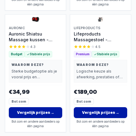
één pagina
één pagina
AURONIC
LIFEPRODUCTS
Auronic Shiatsu
Lifeproducts
Massage kussen -
Massagestoel -
Elektrisch Nek en Rug
Rugmassage Apparaat -
4.3
4.5
Massage Apparaat -
Shiatsu Rug
Budget
Stabiele prijs
Premium
Stabiele prijs
Infrarood Warmte
Massagekussen -
Functie - Nekmassage -
Massage Apparaat voor
WAAROM DEZE?
WAAROM DEZE?
Zwart
Nek en Rug - Massage
Sterke budgetoptie als je
Logische keuze als
Stoel met Infrarood
vooral prijs en
afwerking, prestaties of
Verwarming
basisprestaties belangrijk
extra functies zwaarder
vindt.
wegen dan prijs.
€34,99
€189,00
Bol.com
Bol.com
Vergelijk prijzen
→
Vergelijk prijzen
→
Bol.com en andere aanbieders op
Bol.com en andere aanbieders op
één pagina
één pagina