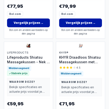
€77,95
€79,99
Bol.com
Bol.com
Vergelijk prijzen
→
Vergelijk prijzen
→
Bol.com en andere aanbieders op
Bol.com en andere aanbieders op
één pagina
één pagina
LIFEPRODUCTS
KHYR®
Lifeproducts Shiatsu
KHYR Draadloos Shiatsu
Massagekussen - Nek &
Massagekussen met
Rug met Warmte
Warmte
4.5
Middensegment
Stabiele prijs
Middensegment
WAAROM DEZE?
WAAROM DEZE?
Bekijk specificaties en
Bekijk specificaties en
actuele prijs voordat je
actuele prijs voordat je
beslist.
beslist.
€59,95
€71,95