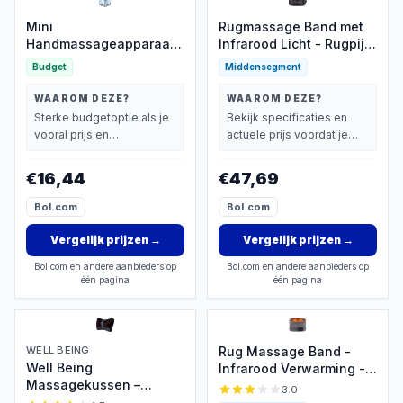
Mini
Rugmassage Band met
Handmassageapparaat -
Infrarood Licht - Rugpijn
Nek & Lichaam
Verlichten - Draadloos
Budget
Middensegment
Opladen - Hernia -
Warmtecompressie -
WAAROM DEZE?
WAAROM DEZE?
Taille Massage Apparaat
Sterke budgetoptie als je
Bekijk specificaties en
- Zwart
vooral prijs en
actuele prijs voordat je
basisprestaties belangrijk
beslist.
vindt.
€16,44
€47,69
Bol.com
Bol.com
Vergelijk prijzen
→
Vergelijk prijzen
→
Bol.com en andere aanbieders op
Bol.com en andere aanbieders op
één pagina
één pagina
WELL BEING
Rug Massage Band -
Well Being
Infrarood Verwarming -
Massagekussen –
Warmte Massage -
3.0
Massage kussen shiatsu
Pijnverlichting -