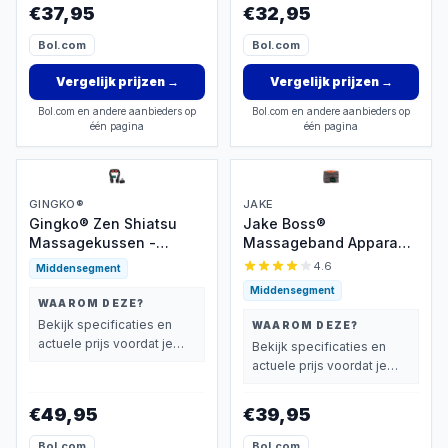
vindt.
€37,95
Stuk - Gua Sha Massage
€32,95
Stick
Bol.com
Bol.com
Vergelijk prijzen
→
Vergelijk prijzen
→
Bol.com en andere aanbieders op
Bol.com en andere aanbieders op
één pagina
één pagina
GINGKO®
JAKE
Gingko® Zen Shiatsu
Jake Boss®
Massagekussen -
Massageband Apparaat
Nekmassage Apparaat
- Rugmassage met
4.6
Middensegment
Draadloos - Infrarood
Infrarood Verwarmings
Middensegment
Warmtefunctie -
Band - Rugband
WAAROM DEZE?
Elektrisch - Rugmassage
Onderrug - Warmteband
Bekijk specificaties en
WAAROM DEZE?
Apparaten voor Nek,
Kussen voor Rug & Buik
actuele prijs voordat je
Bekijk specificaties en
Schouder, benen,
- Rugpijn Warmtegordel
beslist.
actuele prijs voordat je
voeten, buik - 8
- Elektrisch
beslist.
Massagekoppen met
Massagekussen -
€49,95
€39,95
Infrarood - 1,5 uur
Warmte en Massage
gebruik - Luxe
Apparaten
Bol.com
Bol.com