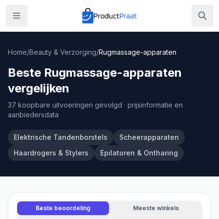
Home
/
Beauty & Verzorging
/
Rugmassage-apparaten
Beste Rugmassage-apparaten
vergelijken
37 koopbare uitvoeringen gevolgd
· prijsinformatie en
aanbiedersdata
Elektrische Tandenborstels
Scheerapparaten
Haardrogers & Stylers
Epilatoren & Ontharing
Beste beoordeling
Meeste winkels