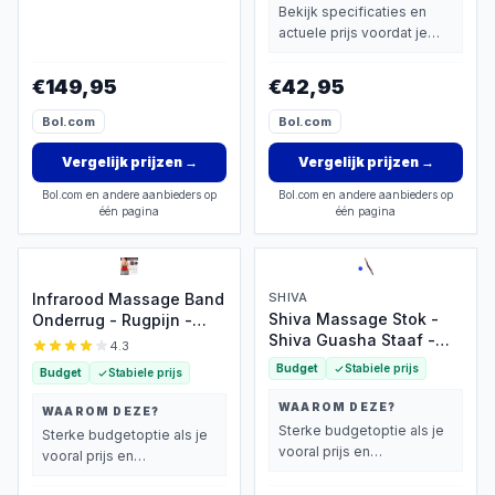
Spierontspanning en
wegen dan prijs.
Bekijk specificaties en
Apparaat
Thuisgebruik
actuele prijs voordat je
beslist.
€149,95
€42,95
Bol.com
Bol.com
Vergelijk prijzen
→
Vergelijk prijzen
→
Bol.com en andere aanbieders op
Bol.com en andere aanbieders op
één pagina
één pagina
Infrarood Massage Band
SHIVA
Shiva Massage Stok -
Onderrug - Rugpijn -
Shiva Guasha Staaf -
Spieren & Gewrichten -
4.3
Shiva Gua Sha Houten
Pijnverlichting -
Budget
Stabiele prijs
Budget
Stabiele prijs
Staaf - Cellulitis -
Warmteband - Elektrisch
RugMassage - Massage
Rug Massage Apparaat
WAAROM DEZE?
WAAROM DEZE?
Apparaat -
Sterke budgetoptie als je
Sterke budgetoptie als je
Rug/Nek/Schouder/Buik/Tail
vooral prijs en
vooral prijs en
- Massage Stok Hout -
basisprestaties belangrijk
basisprestaties belangrijk
Houten Massage Stok - 1
vindt.