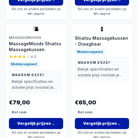
Bol.com en andere aanbieders op
Bol.com en andere aanbieders op
één pagina
één pagina
MASSAGEMOODS
Shiatsu Massagekussen
MassageMoods Shiatsu
- Draagbaar
Massagekussen
Middensegment
4.0
WAAROM DEZE?
Middensegment
Bekijk specificaties en
actuele prijs voordat je
WAAROM DEZE?
beslist.
Bekijk specificaties en
actuele prijs voordat je
beslist.
€79,00
€65,00
Bol.com
Bol.com
Vergelijk prijzen
→
Vergelijk prijzen
→
Bol.com en andere aanbieders op
Bol.com en andere aanbieders op
één pagina
één pagina