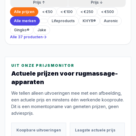
Prijs ↑
Prijs ↓
Alle prijzen
< €50
< €100
< €250
< €500
Alle merken
Lifeproducts
KHYR®
Auronic
Gingko®
Jake
Alle
37
producten
UIT ONZE PRIJSMONITOR
Actuele prijzen voor
rugmassage-
apparaten
We tellen alleen uitvoeringen mee met een afbeelding,
een actuele prijs en minstens één werkende kooproute.
Dit is een momentopname van gemeten prijzen, geen
adviesprijs.
Koopbare uitvoeringen
Laagste actuele prijs