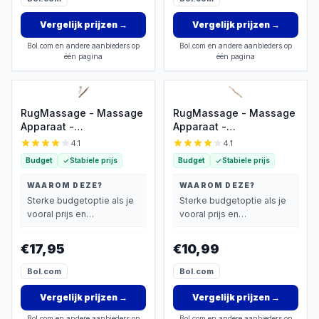
Opbergtas - Zwart/Grijs
Vergelijk prijzen
→
Vergelijk prijzen
→
Bol.com en andere aanbieders op
Bol.com en andere aanbieders op
één pagina
één pagina
RugMassage - Massage
RugMassage - Massage
Apparaat -
Apparaat -
Rug/Nek/Schouder/Buik/Taille/Armen/Benen
Rug/Nek/Schouder/Buik/Tail
4.1
4.1
- Massage Stok Hout -
- Massage Stok Hout -
Budget
Stabiele prijs
Budget
Stabiele prijs
Houten Massage Stok -
Houten Massage Stok -
Massage Stok Hout XL -
Massage Stok Hout XL -
WAAROM DEZE?
WAAROM DEZE?
20 Massage Ballen -
20 Massage Ballen -
Sterke budgetoptie als je
Sterke budgetoptie als je
Gua Sha Massage Tool -
Gua Sha Massage Tool -
vooral prijs en
vooral prijs en
1 Stuk - Bruin Hout - Gua
1 Stuk - Bruin Hout - Gua
basisprestaties belangrijk
basisprestaties belangrijk
Sha Massage Stick
Sha Massage Stick
vindt.
vindt.
€17,95
€10,99
Bol.com
Bol.com
Vergelijk prijzen
→
Vergelijk prijzen
→
Bol.com en andere aanbieders op
Bol.com en andere aanbieders op