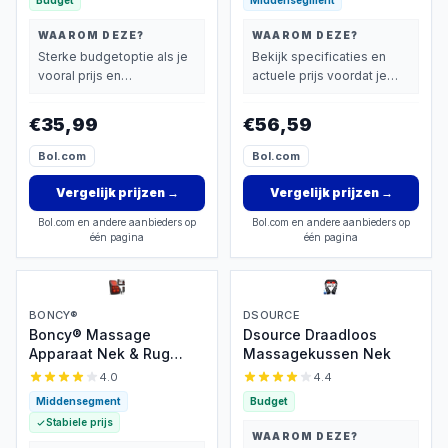
Budget
Middensegment
versnellingen,
rugmassage voor
WAAROM DEZE?
WAAROM DEZE?
pijnverlichting van deep
Sterke budgetoptie als je
Bekijk specificaties en
tissue, elektrisch
vooral prijs en
actuele prijs voordat je
massageapparaat voor
basisprestaties belangrijk
beslist.
benen, armen, taille, rug
vindt.
€35,99
€56,59
en billen (16 koppen)
Bol.com
Bol.com
Vergelijk prijzen
→
Vergelijk prijzen
→
Bol.com en andere aanbieders op
Bol.com en andere aanbieders op
één pagina
één pagina
BONCY®
DSOURCE
Boncy® Massage
Dsource Draadloos
Apparaat Nek & Rug
Massagekussen Nek
Shiatsu Kussen met
4.0
4.4
Warmte
Middensegment
Budget
Stabiele prijs
WAAROM DEZE?