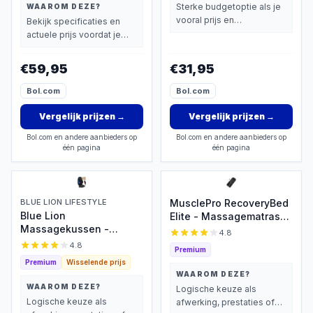
Sterke budgetoptie als je
WAAROM DEZE?
vooral prijs en
Bekijk specificaties en
basisprestaties belangrijk
actuele prijs voordat je
vindt.
beslist.
€59,95
€31,95
Bol.com
Bol.com
Vergelijk prijzen
→
Vergelijk prijzen
→
Bol.com en andere aanbieders op
Bol.com en andere aanbieders op
één pagina
één pagina
BLUE LION LIFESTYLE
MusclePro RecoveryBed
Blue Lion
Elite - Massagematras
Massagekussen -
met warmte -
4.8
Shiatsu & Warmte
luchtcompressie
4.8
Premium
massage - Massage mat
Premium
Wisselende prijs
- Massage apparaat -
WAAROM DEZE?
Rugmassage en
WAAROM DEZE?
Logische keuze als
Nekmassage apparaat -
Logische keuze als
afwerking, prestaties of
Massagekussen - Zwart