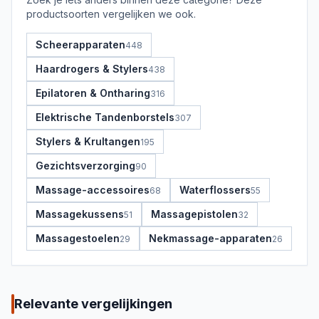
productsoorten vergelijken we ook.
Scheerapparaten
448
Haardrogers & Stylers
438
Epilatoren & Ontharing
316
Elektrische Tandenborstels
307
Stylers & Krultangen
195
Gezichtsverzorging
90
Massage-accessoires
Waterflossers
68
55
Massagekussens
Massagepistolen
51
32
Massagestoelen
Nekmassage-apparaten
29
26
Relevante vergelijkingen