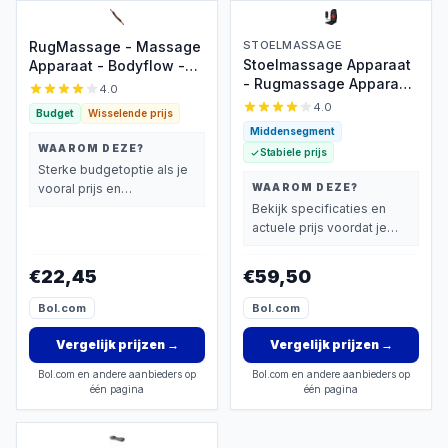
RugMassage - Massage
STOELMASSAGE
Stoelmassage Apparaat
Apparaat - Bodyflow -
- Rugmassage Apparaat
Rug/Nek/Schouder/Buik/Taille/Armen/Benen
4.0
- Rugmassage Stoel -
- Massage Stok Hout -
4.0
Budget
Wisselende prijs
Infrarood Verwarming -
Houten Massage Stok -
Middensegment
Massage -
Massage Stok Hout XL -
WAAROM DEZE?
Stabiele prijs
Pijnbestrijding
20 Massage Ballen -
Sterke budgetoptie als je
Gua Sha Massage Tool -
vooral prijs en
WAAROM DEZE?
1 Stuk - Bruin Hout - Gua
basisprestaties belangrijk
Bekijk specificaties en
Sha Massage Stick
vindt.
actuele prijs voordat je
beslist.
€22,45
€59,50
Bol.com
Bol.com
Vergelijk prijzen
→
Vergelijk prijzen
→
Bol.com en andere aanbieders op
Bol.com en andere aanbieders op
één pagina
één pagina