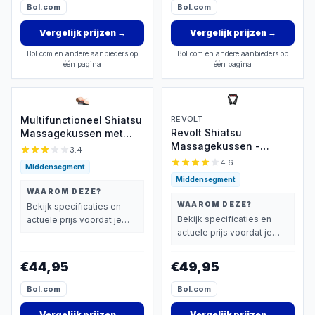
Bol.com
Bol.com
Vergelijk prijzen
→
Vergelijk prijzen
→
Bol.com en andere aanbieders op
Bol.com en andere aanbieders op
één pagina
één pagina
Multifunctioneel Shiatsu
REVOLT
Revolt Shiatsu
Massagekussen met
Massagekussen -
Warmte
3.4
Infrarood
4.6
Middensegment
Middensegment
WAAROM DEZE?
WAAROM DEZE?
Bekijk specificaties en
Bekijk specificaties en
actuele prijs voordat je
actuele prijs voordat je
beslist.
beslist.
€44,95
€49,95
Bol.com
Bol.com
Vergelijk prijzen
→
Vergelijk prijzen
→