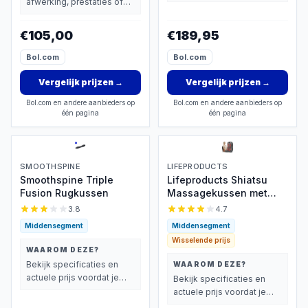
afwerking, prestaties of
extra functies zwaarder
extra functies zwaarder
wegen dan prijs.
wegen dan prijs.
€105,00
€189,95
Bol.com
Bol.com
Vergelijk prijzen
→
Vergelijk prijzen
→
Bol.com en andere aanbieders op
Bol.com en andere aanbieders op
één pagina
één pagina
SMOOTHSPINE
LIFEPRODUCTS
Smoothspine Triple
Lifeproducts Shiatsu
Fusion Rugkussen
Massagekussen met
Warmtefunctie
3.8
4.7
Middensegment
Middensegment
Wisselende prijs
WAAROM DEZE?
Bekijk specificaties en
WAAROM DEZE?
actuele prijs voordat je
Bekijk specificaties en
beslist.
actuele prijs voordat je
beslist.