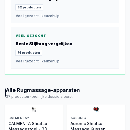
32
producten
Veel gezocht
· keuzehulp
VEEL GEZOCHT
Beste
Stijltang
vergelijken
74
producten
Veel gezocht
· keuzehulp
Alle
Rugmassage-apparaten
37
producten ·
bronrijke dossiers eerst
CALMENTA®
AURONIC
CALMENTA Shiatsu
Auronic Shiatsu
Massagestoel - 3D
Massage Kussen