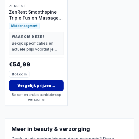
ZENREST
ZenRest Smoothspine
Triple Fusion Massager -
Massage Kussen - Rug -
Middensegment
Rugpijn - Rugkussen -
Rugstretcher - Massage
WAAROM DEZE?
Apparaat - Easyspine 3
Bekijk specificaties en
in 1 Rugmassage
actuele prijs voordat je
beslist.
€54,99
Bol.com
Vergelijk prijzen
→
Bol.com en andere aanbieders op
één pagina
Meer in
beauty & verzorging
Zoek je iets anders binnen deze categorie? Deze