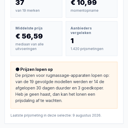
37
€ 10,99
van
19
merken
momentopname
Middelste prijs
Aanbieders
vergeleken
€ 56,59
1
mediaan van alle
uitvoeringen
1.420 prijsmetingen
🟠 Prijzen lopen op
De prijzen voor rugmassage-apparaten lopen op:
van de 19 gevolgde modellen werden er 14 de
afgelopen 30 dagen duurder en 3 goedkoper.
Heb je geen haast, dan kan het lonen een
prijsdaling af te wachten.
Laatste prijsmeting in deze selectie:
9 augustus 2026
.