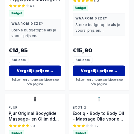
5.0
Fitness Roller -
Bindweefselmassages -
4.6
Budget
Afmeting: 33cm - Kleur:
Gebogen Houten
Budget
Petrol
Massageroller -
WAAROM DEZE?
Vermoeidheid Verlichten
WAAROM DEZE?
Sterke budgetoptie als je
- Accessoires - Anti
Sterke budgetoptie als je
vooral prijs en
Cellulite Massage Roller
vooral prijs en
basisprestaties belangrijk
Tool - massageroller -
basisprestaties belangrijk
vindt.
42cm - Houten - hout
vindt.
€14,95
€15,90
kleur - Voor Rug, Nek,
Schoud
Bol.com
Bol.com
Vergelijk prijzen
→
Vergelijk prijzen
→
Bol.com en andere aanbieders op
Bol.com en andere aanbieders op
één pagina
één pagina
PJUR
EXOTIQ
Pjur Original Bodyglide
Exotiq - Body to Body Oil
Massage- en Glijmiddel
- Massage Olie voor een
- Massage olie -
Ontspannende Massage
5.0
3.7
Massageolie - Erotische
- Langdurige Werking en
Budget
Budget