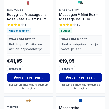
BODYGLISS
MASSAGERR®
Bodygliss Massageolie
Massagerr® Mini Box –
Rose Petals - 3 x 150 ml -
Massage Bal, Duo
Voordeelverpakking
Massagebal & Mini Foam
4.8
4.7
Roller – Massage Roller –
Middensegment
Budget
Fascia - Fitness -
Triggerpoint Massage
WAAROM DEZE?
WAAROM DEZE?
Set – Incl. Stressbal
Bekijk specificaties en
Sterke budgetoptie als je
actuele prijs voordat je
vooral prijs en
beslist.
basisprestaties belangrijk
vindt.
€41,85
€19,95
Bol.com
Bol.com
Vergelijk prijzen
→
Vergelijk prijzen
→
Bol.com en andere aanbieders op
Bol.com en andere aanbieders op
één pagina
één pagina
TUNTURI
Massagebal