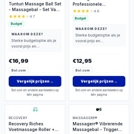
Tunturi Massage Ball Set
Professionele
- Massagebal - Set Van
Triggerpoint Bal – 8cm
4.6
Twee Massageballen -
Hoge Dichtheid
4.7
Budget
Kurk
Massagestekels –
Budget
Lacrossebal – Blauw
WAAROM DEZE?
WAAROM DEZE?
Sterke budgetoptie als je
Sterke budgetoptie als je
vooral prijs en
vooral prijs en
basisprestaties belangrijk
basisprestaties belangrijk
vindt.
vindt.
€16,99
€12,95
Bol.com
Bol.com
Vergelijk prijzen
→
Vergelijk prijzen
→
Bol.com en andere aanbieders op
Bol.com en andere aanbieders op
één pagina
één pagina
RECOVERY
MASSAGERR®
Recovery Riches
Massagerr® Vibrerende
Voetmassage Roller +
Massagebal - Trigger