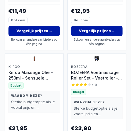
basisprestaties belangrijk
basisprestaties belangrijk
vindt.
vindt.
€11,49
€12,95
Bol.com
Bol.com
Vergelijk prijzen
→
Vergelijk prijzen
→
Bol.com en andere aanbieders op
Bol.com en andere aanbieders op
één pagina
één pagina
KIIROO
BOZEERA
Kiiroo Massage Olie -
BOZEERA Voetmassage
250ml - Sensuele
Roller Set - Voetroller -
Massageolie voor Intiem
Spiky Massageballen -
4.9
Budget
Gebruik - Honey Milk -
Ovale Massage Bal -
Budget
Vegan & Verzorgend
Triggerpoint Bal -
WAAROM DEZE?
Plantar Fasciitis -
Sterke budgetoptie als je
WAAROM DEZE?
Massageroller Set
vooral prijs en
Sterke budgetoptie als je
(4stuks) - Inclusief
basisprestaties belangrijk
vooral prijs en
Video Poster & Tas
vindt.
basisprestaties belangrijk
vindt.
€21,95
€23,90