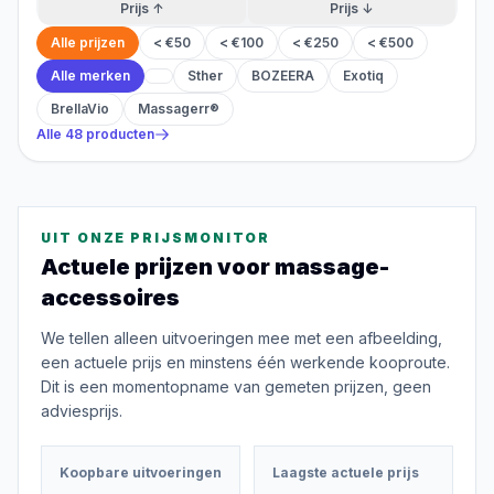
Prijs ↑
Prijs ↓
Alle prijzen
< €50
< €100
< €250
< €500
Alle merken
Sther
BOZEERA
Exotiq
BrellaVio
Massagerr®
Alle
48
producten
UIT ONZE PRIJSMONITOR
Actuele prijzen voor
massage-
accessoires
We tellen alleen uitvoeringen mee met een afbeelding,
een actuele prijs en minstens één werkende kooproute.
Dit is een momentopname van gemeten prijzen, geen
adviesprijs.
Koopbare uitvoeringen
Laagste actuele prijs