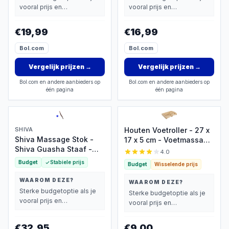
Langdurig Glijvermogen
vooral prijs en
vooral prijs en
basisprestaties belangrijk
basisprestaties belangrijk
vindt.
vindt.
€19,99
€16,99
Bol.com
Bol.com
Vergelijk prijzen
→
Vergelijk prijzen
→
Bol.com en andere aanbieders op
Bol.com en andere aanbieders op
één pagina
één pagina
SHIVA
Houten Voetroller - 27 x
Shiva Massage Stok -
17 x 5 cm - Voetmassage
Shiva Guasha Staaf -
Roller Apparaat - Voet
4.0
Shiva Gua Sha Houten
Massage Roller
Budget
Stabiele prijs
Budget
Wisselende prijs
Staaf - Cellulitis -
RugMassage - Massage
WAAROM DEZE?
WAAROM DEZE?
Apparaat -
Sterke budgetoptie als je
Sterke budgetoptie als je
Rug/Nek/Schouder/Buik/Taille/Armen/Benen
vooral prijs en
vooral prijs en
- Massage Stok Hout -
basisprestaties belangrijk
basisprestaties belangrijk
Houten Massage Stok - 1
vindt.
vindt.
Stuk - Gua Sha Massage
€32,95
€9,00