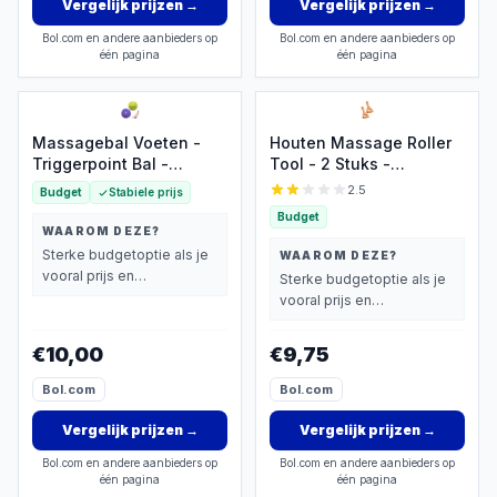
Vergelijk prijzen
→
Vergelijk prijzen
→
Bol.com en andere aanbieders op
Bol.com en andere aanbieders op
één pagina
één pagina
Massagebal Voeten -
Houten Massage Roller
Triggerpoint Bal -
Tool - 2 Stuks -
Massage Bal Voet -
Bindweefselmassages -
2.5
Budget
Stabiele prijs
Massagebal (Set van 2)
Verbetert de houding -
Budget
met Reliëfpunten - Voor
Massageapparaten -
WAAROM DEZE?
Hand, Voet, Schouder en
Relax - Voor Rug Nek
Sterke budgetoptie als je
WAAROM DEZE?
Spieren - 7,5 cm
Schouder Buik Taille
vooral prijs en
Sterke budgetoptie als je
Groen/Paars - Harde
Armen en Benen
basisprestaties belangrijk
vooral prijs en
textuur
vindt.
basisprestaties belangrijk
vindt.
€10,00
€9,75
Bol.com
Bol.com
Vergelijk prijzen
→
Vergelijk prijzen
→
Bol.com en andere aanbieders op
Bol.com en andere aanbieders op
één pagina
één pagina