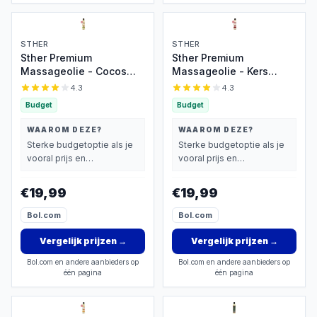
STHER
STHER
Sther Premium
Sther Premium
Massageolie - Cocos
Massageolie - Kers
(Coconut) - 250ml -
(Cherry) - 250ml -
4.3
4.3
Natuurlijk Glijmiddel op
Natuurlijk Glijmiddel op
Budget
Budget
Oliebasis - Met
Oliebasis - Met
Avocado-olie -
Avocado-olie -
WAAROM DEZE?
WAAROM DEZE?
Langdurig Glijvermogen
Langdurig Glijvermogen
Sterke budgetoptie als je
Sterke budgetoptie als je
vooral prijs en
vooral prijs en
basisprestaties belangrijk
basisprestaties belangrijk
vindt.
vindt.
€19,99
€19,99
Bol.com
Bol.com
Vergelijk prijzen
→
Vergelijk prijzen
→
Bol.com en andere aanbieders op
Bol.com en andere aanbieders op
één pagina
één pagina