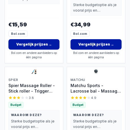
Rugzak & Gratis
basisprestaties belangrijk
Sterke budgetoptie als je
Trainingsapp + E-books
vindt.
vooral prijs en
basisprestaties belangrijk
vindt.
€15,59
€34,99
Bol.com
Bol.com
Vergelijk prijzen
→
Vergelijk prijzen
→
Bol.com en andere aanbieders op
Bol.com en andere aanbieders op
één pagina
één pagina
SPIER
MATCHU
Spier Massage Roller -
Matchu Sports -
Stick roller - Trigger
Lacrosse bal - Massage
Point - Vermindering
bal - Massage roller -
3.8
4.9
Spierpijn - Verkleefde
Zelfmassage - Fitness -
Budget
Budget
Spieren - Kramp en
Zwart - Ø 6 cm
Stijfheid - Blauw
WAAROM DEZE?
WAAROM DEZE?
Sterke budgetoptie als je
Sterke budgetoptie als je
vooral prijs en
vooral prijs en