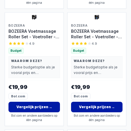
één pagina
één pagina
BOZEERA
BOZEERA
BOZEERA Voetmassage
BOZEERA Voetmassage
Roller Set - Voetroller -
Roller Set - Voetroller -
Massageballen -
Spiky Massageballen -
4.9
4.9
Lacrosse Massage Bal -
Massage Bal -
Budget
Budget
Triggerpoint Bal -
Triggerpoint Bal -
Plantar Fasciitis -
Plantar Fasciitis -
WAAROM DEZE?
WAAROM DEZE?
Massageroller Set
Massageroller Set (3
Sterke budgetoptie als je
Sterke budgetoptie als je
(3stuks) - Inclusief
stuks) - Inclusief Video
vooral prijs en
vooral prijs en
Video Poster & Tas
Poster & Tas
basisprestaties belangrijk
basisprestaties belangrijk
vindt.
vindt.
€19,99
€19,99
Bol.com
Bol.com
Vergelijk prijzen
→
Vergelijk prijzen
→
Bol.com en andere aanbieders op
Bol.com en andere aanbieders op
één pagina
één pagina