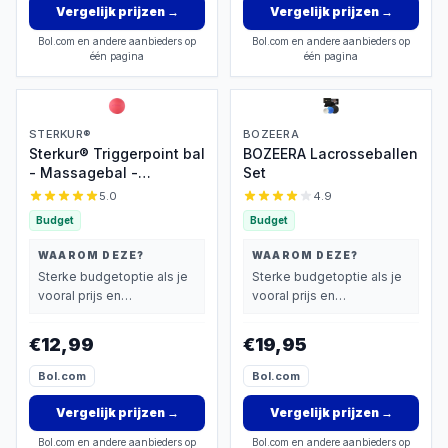
Vergelijk prijzen
→
Vergelijk prijzen
→
Bol.com en andere aanbieders op
Bol.com en andere aanbieders op
één pagina
één pagina
STERKUR®
BOZEERA
Sterkur® Triggerpoint bal
BOZEERA Lacrosseballen
- Massagebal -
Set
Lacrosse massage bal -
5.0
4.9
Triggerpoint massage
Budget
Budget
WAAROM DEZE?
WAAROM DEZE?
Sterke budgetoptie als je
Sterke budgetoptie als je
vooral prijs en
vooral prijs en
basisprestaties belangrijk
basisprestaties belangrijk
vindt.
vindt.
€12,99
€19,95
Bol.com
Bol.com
Vergelijk prijzen
→
Vergelijk prijzen
→
Bol.com en andere aanbieders op
Bol.com en andere aanbieders op