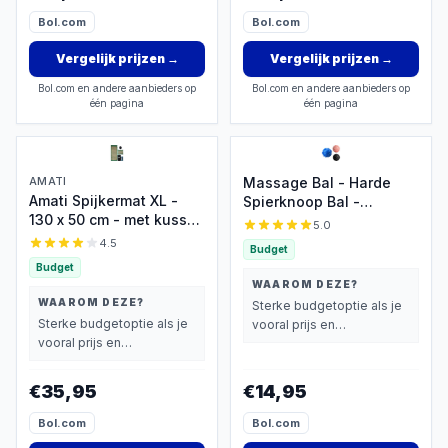
Bol.com
Bol.com
Vergelijk prijzen
→
Vergelijk prijzen
→
Bol.com en andere aanbieders op
Bol.com en andere aanbieders op
één pagina
één pagina
AMATI
Massage Bal - Harde
Amati Spijkermat XL -
Spierknoop Bal -
130 x 50 cm - met kussen
Acupunctuur -
5.0
- Massagebal -
Massagebal Voeten -
4.5
Budget
Acupressuur Mat -
Hard - Set van 3
Budget
Shakti Mat - Groen
WAAROM DEZE?
WAAROM DEZE?
Sterke budgetoptie als je
Sterke budgetoptie als je
vooral prijs en
vooral prijs en
basisprestaties belangrijk
basisprestaties belangrijk
vindt.
vindt.
€35,95
€14,95
Bol.com
Bol.com