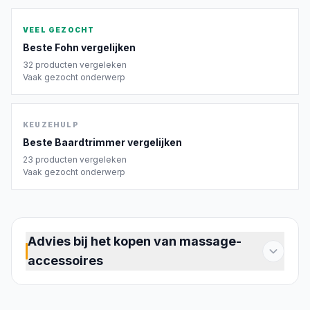
VEEL GEZOCHT
Beste
Fohn
vergelijken
32
producten vergeleken
Vaak gezocht onderwerp
KEUZEHULP
Beste
Baardtrimmer
vergelijken
23
producten vergeleken
Vaak gezocht onderwerp
Advies bij het kopen van massage-
accessoires
Masseren is meer dan even je schouders
loslaten na een lange dag. Met de juiste