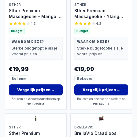
STHER
STHER
Sther Premium
Sther Premium
Massageolie - Mango -
Massageolie - Ylang
250ml - Natuurlijk
Ylang - 250ml - 100%
4.3
4.3
Glijmiddel op Oliebasis -
Plantaardig - Voedende
Budget
Budget
Met Avocado-olie -
Huidolie - Voor
Langdurig Glijvermogen
Ontspanning & Intimiteit
WAAROM DEZE?
WAAROM DEZE?
Sterke budgetoptie als je
Sterke budgetoptie als je
vooral prijs en
vooral prijs en
basisprestaties belangrijk
basisprestaties belangrijk
vindt.
vindt.
€19,99
€19,99
Bol.com
Bol.com
Vergelijk prijzen
→
Vergelijk prijzen
→
Bol.com en andere aanbieders op
Bol.com en andere aanbieders op
één pagina
één pagina
STHER
BRELLAVIO
Sther Premium
BrellaVio Draadloos