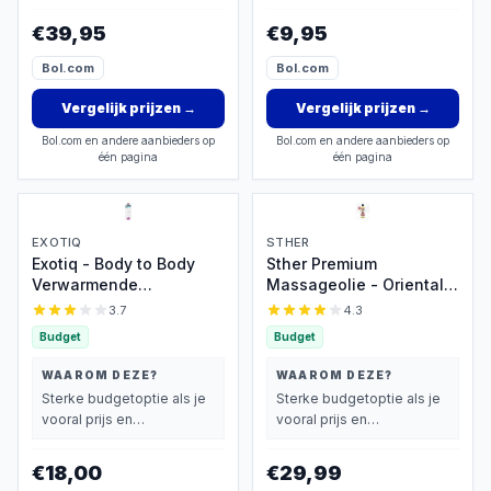
beslist.
€39,95
€9,95
Bol.com
Bol.com
Vergelijk prijzen
→
Vergelijk prijzen
→
Bol.com en andere aanbieders op
Bol.com en andere aanbieders op
één pagina
één pagina
EXOTIQ
STHER
Exotiq - Body to Body
Sther Premium
Verwarmende
Massageolie - Oriental -
Massageolie - Massage
Royale 500ml -
3.7
4.3
Olie voor een
Professionele Kwaliteit
Budget
Budget
Ontspannende Massage
Glijmiddel op Oliebasis -
- Langdurige Werking en
Met Avocado-olie - Ultra
WAAROM DEZE?
WAAROM DEZE?
Extra Zacht - 500 ml
Langdurig Glijvermogen
Sterke budgetoptie als je
Sterke budgetoptie als je
vooral prijs en
vooral prijs en
basisprestaties belangrijk
basisprestaties belangrijk
vindt.
vindt.
€18,00
€29,99