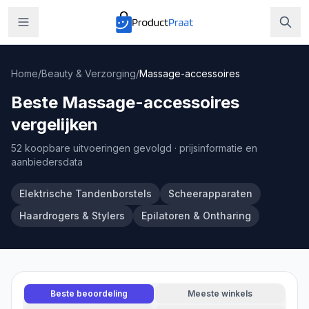
Home
/
Beauty & Verzorging
/
Massage-accessoires
Beste Massage-accessoires
vergelijken
52 koopbare uitvoeringen gevolgd
· prijsinformatie en
aanbiedersdata
Elektrische Tandenborstels
Scheerapparaten
Haardrogers & Stylers
Epilatoren & Ontharing
Beste beoordeling
Meeste winkels