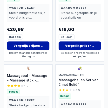
Massage olie 2 in 1 - 250
Extra Zacht - 500 ml
ml
WAAROM DEZE?
WAAROM DEZE?
Sterke budgetoptie als je
Sterke budgetoptie als je
vooral prijs en
vooral prijs en
basisprestaties belangrijk
basisprestaties belangrijk
vindt.
vindt.
€26,98
€16,60
Bol.com
Bol.com
Vergelijk prijzen
→
Vergelijk prijzen
→
Bol.com en andere aanbieders op
Bol.com en andere aanbieders op
één pagina
één pagina
Massagebal - Massage
MASSAGEBALLEN
Massageballen Set van
- Massage stok -
2 met Reliëf
Massage stick -
4.0
Massage Apparaat -
3.0
Budget
Vermoeidheid Verlichten
Budget
- Accessoires - Anti
WAAROM DEZE?
Cellulite Massage Roller
WAAROM DEZE?
Sterke budgetoptie als je
Tool - Massager Hele