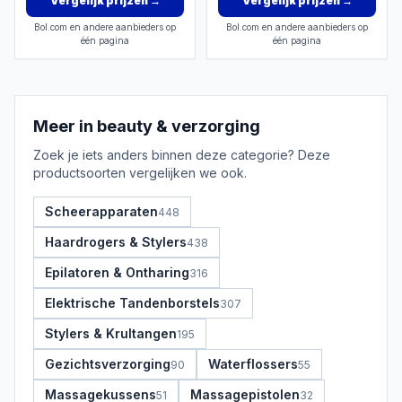
Vergelijk prijzen
→
Vergelijk prijzen
→
Bol.com en andere aanbieders op
Bol.com en andere aanbieders op
één pagina
één pagina
Meer in
beauty & verzorging
Zoek je iets anders binnen deze categorie? Deze
productsoorten vergelijken we ook.
Scheerapparaten
448
Haardrogers & Stylers
438
Epilatoren & Ontharing
316
Elektrische Tandenborstels
307
Stylers & Krultangen
195
Gezichtsverzorging
Waterflossers
90
55
Massagekussens
Massagepistolen
51
32