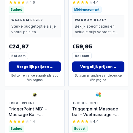
GRATIS Massageballen -
Bal - 4 Tril Niveaus -
4.6
4.4
Voetreflexologie -
Massage Bal - Moderne
Budget
Middensegment
Plantar Fasciitis -
Lacrosse bal -
Voetroller - Massagebal
Voetmassage - Massage
WAAROM DEZE?
WAAROM DEZE?
- Massageroller -
Roller voor Rug, Voeten,
Sterke budgetoptie als je
Bekijk specificaties en
Triggerpoint Bal -
Schouders, Fullbody
vooral prijs en
actuele prijs voordat je
Voetmassage Apparaat -
basisprestaties belangrijk
beslist.
Foot Roller - Feet
vindt.
€24,97
€59,95
Massage Muscle Fascia
Release Ball
Bol.com
Bol.com
Vergelijk prijzen
→
Vergelijk prijzen
→
Bol.com en andere aanbieders op
Bol.com en andere aanbieders op
één pagina
één pagina
TRIGGERPOINT
TRIGGERPOINT
TriggerPoint MB1 -
Triggerpoint Massage
Massage Bal -
bal - Voetmassage -
Heupmassage -
Acupunctuur - Hard - Set
4.4
4.4
Schoudermassage -
van 3 - Rheme
Budget
Budget
Spiermassage - Pilates -