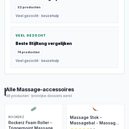
32
producten
Veel gezocht
· keuzehulp
VEEL GEZOCHT
Beste
Stijltang
vergelijken
74
producten
Veel gezocht
· keuzehulp
Alle
Massage-accessoires
48
producten ·
bronrijke dossiers eerst
ROCKERZ
Massage Stok -
Rockerz Foam Roller -
Massagebal - Massage
Triggerpoint Massage -
- Massage stick -