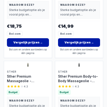
Yoga - Fitness
WAAROM DEZE?
WAAROM DEZE?
Sterke budgetoptie als je
Sterke budgetoptie als je
vooral prijs en
vooral prijs en
basisprestaties belangrijk
basisprestaties belangrijk
vindt.
vindt.
€18,75
€14,99
Bol.com
Bol.com
Vergelijk prijzen
→
Vergelijk prijzen
→
Bol.com en andere aanbieders op
Bol.com en andere aanbieders op
één pagina
één pagina
STHER
STHER
Sther Premium
Sther Premium Body-to-
Massageolie -
Body Massageolie -
Sandalwood
250ml - Extreme
4.3
4.3
(Sandelhout) - 250ml -
Gladheid -
Budget
Budget
Natuurlijk Glijmiddel op
Hypoallergeen -
Oliebasis - Met
Onbeperkt Glijvermogen
WAAROM DEZE?
WAAROM DEZE?
Avocado-olie -
- Puur & Transparant
Sterke budgetoptie als je
Sterke budgetoptie als je