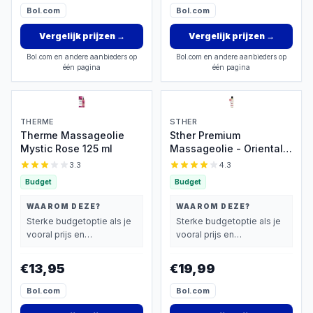
Bol.com
Bol.com
Vergelijk prijzen
→
Vergelijk prijzen
→
Bol.com en andere aanbieders op
Bol.com en andere aanbieders op
één pagina
één pagina
THERME
STHER
Therme Massageolie
Sther Premium
Mystic Rose 125 ml
Massageolie - Oriental -
250ml - Natuurlijk
3.3
4.3
Glijmiddel op Oliebasis -
Budget
Budget
Langdurig Glijvermogen
WAAROM DEZE?
WAAROM DEZE?
Sterke budgetoptie als je
Sterke budgetoptie als je
vooral prijs en
vooral prijs en
basisprestaties belangrijk
basisprestaties belangrijk
vindt.
vindt.
€13,95
€19,99
Bol.com
Bol.com