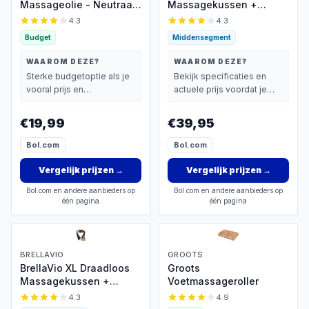
Massageolie - Neutraal
Massagekussen +
- 250ml - Parfumvrij &
Massagebal - Massage
4.3
4.3
Hypoallergeen - Met
Apparaat met Infrarood
Budget
Middensegment
Avocado-olie -
Warmte - Verstelbare
Langdurig Glijvermogen
Stoelbevestiging -
WAAROM DEZE?
WAAROM DEZE?
Elektrisch Nekmassage
Sterke budgetoptie als je
Bekijk specificaties en
Apparaat voor Nek -
vooral prijs en
actuele prijs voordat je
Schouder - Rug - Voeten
basisprestaties belangrijk
beslist.
- Shiatsu Massage
vindt.
€19,99
€39,95
Apparaten
Bol.com
Bol.com
Vergelijk prijzen
→
Vergelijk prijzen
→
Bol.com en andere aanbieders op
Bol.com en andere aanbieders op
één pagina
één pagina
BRELLAVIO
GROOTS
BrellaVio XL Draadloos
Groots
Massagekussen +
Voetmassageroller
Massagebal - Massage
4.3
4.9
Apparaat met Infrarood