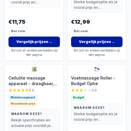
Sterke budgetoptie als je
vooral prijs en
Lichaam - Massager Dij
vooral prijs en
basisprestaties belangrijk
- Gebogen Houten
basisprestaties belangrijk
vindt.
Massageroller -
vindt.
€11,75
€12,99
Bindweefselmassages -
Relax
Bol.com
Bol.com
Vergelijk prijzen
→
Vergelijk prijzen
→
Bol.com en andere aanbieders op
Bol.com en andere aanbieders op
één pagina
één pagina
Cellulite massage
Voetmassage Roller -
apparaat - draagbaar,
Budget Optie
instelbaar, groen
5.0
3.0
Middensegment
Budget
Wisselende prijs
WAAROM DEZE?
Sterke budgetoptie als je
WAAROM DEZE?
vooral prijs en
Bekijk specificaties en
basisprestaties belangrijk
actuele prijs voordat je
vindt.