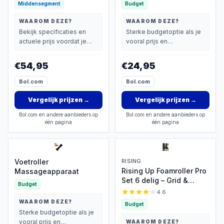
Middensegment
Budget
Warmte - Rugsluiting
voor Handsfree Gebruik
WAAROM DEZE?
WAAROM DEZE?
- Elektrisch Nekmassage
Bekijk specificaties en
Sterke budgetoptie als je
Apparaat voor Nek -
actuele prijs voordat je
vooral prijs en
Schouder - Rug - Voeten
beslist.
basisprestaties belangrijk
- Shiatsu Massage
vindt.
€54,95
€24,95
Apparaten
Bol.com
Bol.com
Vergelijk prijzen
→
Vergelijk prijzen
→
Bol.com en andere aanbieders op
Bol.com en andere aanbieders op
één pagina
één pagina
Voetroller
RISING
Rising Up Foamroller Pro
Massageapparaat
Set 6 delig – Grid &
Budget
Gladde Foamroller,
4.6
Peanut Roller,
WAAROM DEZE?
Budget
Massagebal, Kuitroller,
Sterke budgetoptie als je
Weerstandsband +
vooral prijs en
WAAROM DEZE?