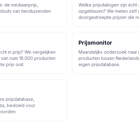
ie: de mediaanprijs,
Welke prijsdalingen zijn écht
douts van tienduizenden
opgeblazen? We meten zelf d
doorgestreepte prijzen die no
Prijsmonitor
ht in prijs? We vergelijken
Maandelijks onderzoek naar p
 van ruim 18.000 producten
producten tussen Nederland
 prijs ooit.
eigen prijsdatabase.
ze prijsdatabase,
ata, bedoeld voor
woorden.