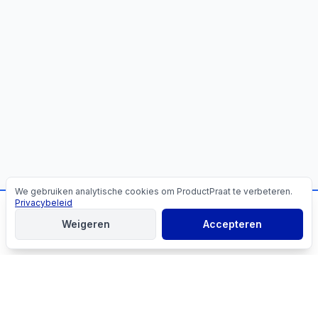
We gebruiken analytische cookies om ProductPraat te verbeteren.
Cookies
Privacybeleid
📬
Mis geen producttips!
Weigeren
Accepteren
Aanmelden