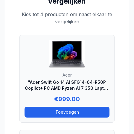
vergelijken
Kies tot 4 producten om naast elkaar te
vergelijken
Acer
"Acer Swift Go 14 AI SFG14-64-R50P
Copilot+ PC AMD Ryzen AI 7 350 Laptop
35,6 cm (14"") WUXGA 32 GB LPDDR5x-
€
999.00
SDRAM 1 TB SSD Wi-Fi 7 (802.11be)
Windows 11 Home US International
Toevoegen
Zilver"