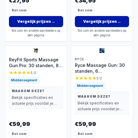
€27,95
€34,95
Bol.com
Bol.com
Vergelijk prijzen
→
Vergelijk prijzen
→
Bol.com en andere aanbieders op
Bol.com en andere aanbieders op
één pagina
één pagina
ReyFit Sports Massage
RYCE
Ryce Massage Gun: 30
Gun Pro: 30 standen, 8
standen, 6
opzetstukken
5.0
opzetstukken,
5.0
Middensegment
oplaadbaar
Middensegment
WAAROM DEZE?
WAAROM DEZE?
Bekijk specificaties en
Bekijk specificaties en
actuele prijs voordat je
actuele prijs voordat je
beslist.
beslist.
€59,99
€59,99
Bol.com
Bol.com