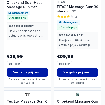
Onbekend Dual-Head
FITAGE
FITAGE Massage Gun: 30
Massage Gun met
standen, 12
Verlengsteel, 12 Standen
Middensegment
opzetstukken, 7 uur
4.5
Stabiele prijs
batterij
Middensegment
WAAROM DEZE?
Stabiele prijs
Bekijk specificaties en
actuele prijs voordat je
WAAROM DEZE?
beslist.
Bekijk specificaties en
actuele prijs voordat je
beslist.
€38,99
€69,99
Bol.com
Bol.com
Vergelijk prijzen
→
Vergelijk prijzen
→
Bol.com en andere aanbieders op
Bol.com en andere aanbieders op
één pagina
één pagina
Tec Lux Massage Gun: 6
Onbekend Massage Gun