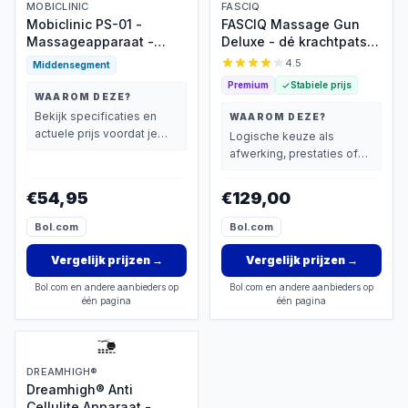
MOBICLINIC
FASCIQ
Mobiclinic PS-01 -
FASCIQ Massage Gun
Massageapparaat -
Deluxe - dé krachtpatser
Massage Gun -
onder de massage guns
4.5
Middensegment
Massage pistool - 6
(massage apparaten)
Premium
Stabiele prijs
verschillende
WAAROM DEZE?
Opzetstukken - 30
Bekijk specificaties en
WAAROM DEZE?
instelbare
actuele prijs voordat je
Logische keuze als
intensiteitsniveaus -
beslist.
afwerking, prestaties of
LCD scherm -
extra functies zwaarder
Spiermassagepistool -
wegen dan prijs.
€54,95
€129,00
Diep weefsel
massageapparaat -
Bol.com
Bol.com
Draagbaar - Grijs
Vergelijk prijzen
→
Vergelijk prijzen
→
Bol.com en andere aanbieders op
Bol.com en andere aanbieders op
één pagina
één pagina
DREAMHIGH®
Dreamhigh® Anti
Cellulite Apparaat -