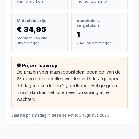
van
15
merken
momentopname
Middelste prijs
Aanbieders
vergeleken
€ 34,95
1
mediaan van alle
uitvoeringen
2.145 prijsmetingen
🟠 Prijzen lopen op
De prijzen voor massagepistolen lopen op: van de
23 gevolgde modellen werden er 9 de afgelopen
30 dagen duurder en 2 goedkoper. Heb je geen
haast, dan kan het lonen een prijsdaling af te
wachten.
Laatste prijsmeting in deze selectie:
6 augustus 2026
.