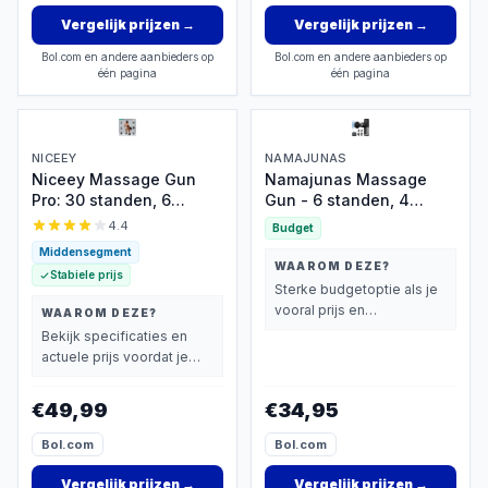
Vergelijk prijzen
→
Vergelijk prijzen
→
Bol.com en andere aanbieders op
Bol.com en andere aanbieders op
één pagina
één pagina
NICEEY
NAMAJUNAS
Niceey Massage Gun
Namajunas Massage
Pro: 30 standen, 6
Gun - 6 standen, 4
opzetstukken, draadloos
koppen, draadloos
4.4
Budget
Middensegment
WAAROM DEZE?
Stabiele prijs
Sterke budgetoptie als je
vooral prijs en
WAAROM DEZE?
basisprestaties belangrijk
Bekijk specificaties en
vindt.
actuele prijs voordat je
beslist.
€49,99
€34,95
Bol.com
Bol.com
Vergelijk prijzen
→
Vergelijk prijzen
→