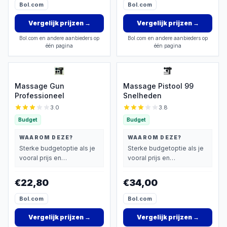
Bol.com
Bol.com
Vergelijk prijzen
→
Vergelijk prijzen
→
Bol.com en andere aanbieders op
Bol.com en andere aanbieders op
één pagina
één pagina
Massage Gun
Massage Pistool 99
Professioneel
Snelheden
3.0
3.8
Budget
Budget
WAAROM DEZE?
WAAROM DEZE?
Sterke budgetoptie als je
Sterke budgetoptie als je
vooral prijs en
vooral prijs en
basisprestaties belangrijk
basisprestaties belangrijk
vindt.
vindt.
€22,80
€34,00
Bol.com
Bol.com
Vergelijk prijzen
→
Vergelijk prijzen
→