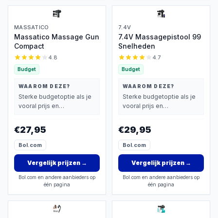
MASSATICO
7.4V
Massatico Massage Gun
7.4V Massagepistool 99
Compact
Snelheden
4.8
4.7
Budget
Budget
WAAROM DEZE?
WAAROM DEZE?
Sterke budgetoptie als je
Sterke budgetoptie als je
vooral prijs en
vooral prijs en
basisprestaties belangrijk
basisprestaties belangrijk
vindt.
vindt.
€27,95
€29,95
Bol.com
Bol.com
Vergelijk prijzen
→
Vergelijk prijzen
→
Bol.com en andere aanbieders op
Bol.com en andere aanbieders op
één pagina
één pagina