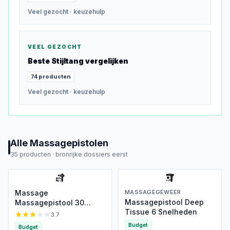
Veel gezocht
· keuzehulp
VEEL GEZOCHT
Beste
Stijltang
vergelijken
74
producten
Veel gezocht
· keuzehulp
Alle
Massagepistolen
35
producten ·
bronrijke dossiers eerst
Massage
MASSAGEGEWEER
Massagepistool Deep
Massagepistool 30
Tissue 6 Snelheden
Velociteiten
3.7
Budget
Budget