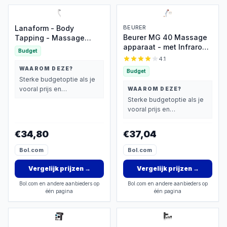
Lanaform - Body
BEURER
Beurer MG 40 Massage
Tapping - Massage
apparaat - met Infrarood
Apparaat - Massage
Budget
Warmte - Diepe
Gun - Massage Pistool -
4.1
Spiermassage &
Sport En Relax Massage
WAAROM DEZE?
Budget
Triggerpoints - Inc. 4
- Ontspannende
Sterke budgetoptie als je
Opzetstukken -
Vibrerende Massage - 3
vooral prijs en
WAAROM DEZE?
Massage Gun alternatief
Massagehulpstukken - 2
basisprestaties belangrijk
Sterke budgetoptie als je
met Flexibele Handgreep
Intensiteitsniveaus -
vindt.
vooral prijs en
Voor Het Hele Lichaam
basisprestaties belangrijk
vindt.
€34,80
€37,04
Bol.com
Bol.com
Vergelijk prijzen
→
Vergelijk prijzen
→
Bol.com en andere aanbieders op
Bol.com en andere aanbieders op
één pagina
één pagina