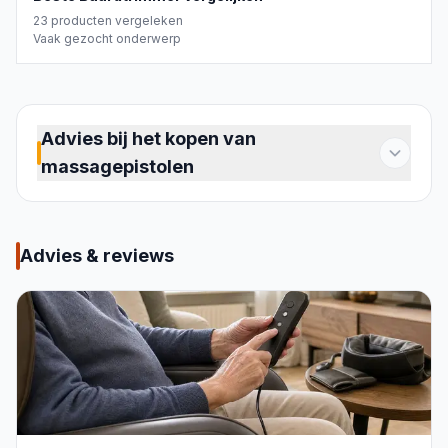
23
producten vergeleken
Vaak gezocht onderwerp
Advies bij het kopen van
massagepistolen
Een massagepistool brengt gerichte
percussiemassage naar je eigen huis. Of je nu
herstelt na het sporten, last hebt van stijve
Advies & reviews
spieren door lang zitten of gewoon wil
ontspannen: een massagepistool bereikt
spierweefsel op een diepte die een gewone
massageroller niet haalt. Toch is niet elk model
geschikt voor elk doel. De markt biedt compacte
varianten voor onderweg, krachtige uitvoeringen
voor intensief gebruik en alles daartussenin. Op
deze pagina lees je wat je moet weten om de