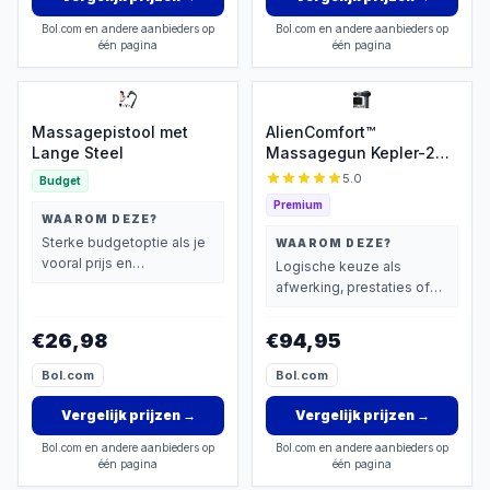
Bol.com en andere aanbieders op
Bol.com en andere aanbieders op
één pagina
één pagina
Massagepistool met
AlienComfort™
Lange Steel
Massagegun Kepler-22b
- Inclusief 6
5.0
Budget
Massagekoppen - Met
Premium
Opbergkoffer -
WAAROM DEZE?
Borstelloze motor -
Sterke budgetoptie als je
WAAROM DEZE?
Massage gun - Massage
vooral prijs en
Logische keuze als
Pistool - Massage
basisprestaties belangrijk
afwerking, prestaties of
vindt.
extra functies zwaarder
wegen dan prijs.
€26,98
€94,95
Bol.com
Bol.com
Vergelijk prijzen
→
Vergelijk prijzen
→
Bol.com en andere aanbieders op
Bol.com en andere aanbieders op
één pagina
één pagina