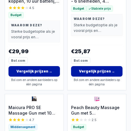
koppen, 10 uur batterij,
- 6 snelheden, 4
€29,99
opzetstukken, Type-C
4.5
Budget
Stabiele prijs
Budget
WAAROM DEZE?
Sterke budgetoptie als je
WAAROM DEZE?
vooral prijs en
Sterke budgetoptie als je
basisprestaties belangrijk
vooral prijs en
vindt.
basisprestaties belangrijk
vindt.
€29,99
€25,87
Bol.com
Bol.com
Vergelijk prijzen
→
Vergelijk prijzen
→
Bol.com en andere aanbieders op
Bol.com en andere aanbieders op
één pagina
één pagina
Maicura PRO SE
Peach Beauty Massage
Massage Gun met 10
Gun met 5
koppen en 5 uur batterij
massagekoppen voor
4.7
2.5
€24,95
Middensegment
Budget