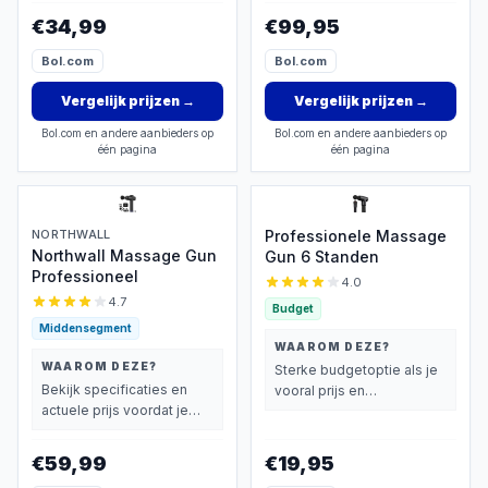
vindt.
wegen dan prijs.
€34,99
€99,95
Bol.com
Bol.com
Vergelijk prijzen
→
Vergelijk prijzen
→
Bol.com en andere aanbieders op
Bol.com en andere aanbieders op
één pagina
één pagina
NORTHWALL
Professionele Massage
Northwall Massage Gun
Gun 6 Standen
Professioneel
4.0
4.7
Budget
Middensegment
WAAROM DEZE?
WAAROM DEZE?
Sterke budgetoptie als je
Bekijk specificaties en
vooral prijs en
actuele prijs voordat je
basisprestaties belangrijk
beslist.
vindt.
€59,99
€19,95