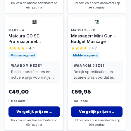
Bol.com en andere aanbieders op
Bol.com en andere aanbieders op
één pagina
één pagina
MAICURA
MASSAGERR®
Maicura GO SE
Massagerr Mini Gun -
Professioneel
Budget Massage
Massagepistool
4.7
4.7
Middensegment
Middensegment
WAAROM DEZE?
WAAROM DEZE?
Bekijk specificaties en
Bekijk specificaties en
actuele prijs voordat je
actuele prijs voordat je
beslist.
beslist.
€49,00
€59,95
Bol.com
Bol.com
Vergelijk prijzen
→
Vergelijk prijzen
→
Bol.com en andere aanbieders op
Bol.com en andere aanbieders op
één pagina
één pagina