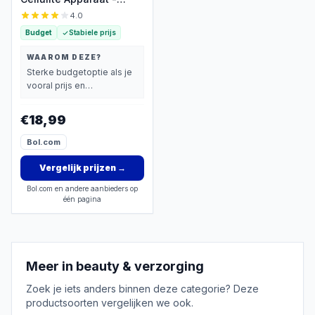
Elektrisch
4.0
Massageapparaat
Budget
Stabiele prijs
Massagegun - 8
Massagekoppen Tegen
WAAROM DEZE?
Cellulitis -
Sterke budgetoptie als je
Bindweefselmassage
vooral prijs en
Apparaat - Massage
basisprestaties belangrijk
voor Verlichting Van
vindt.
€18,99
Schouders Benen, Rug &
Nek
Bol.com
Vergelijk prijzen
→
Bol.com en andere aanbieders op
één pagina
Meer in
beauty & verzorging
Zoek je iets anders binnen deze categorie? Deze
productsoorten vergelijken we ook.