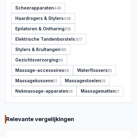
Scheerapparaten
448
Haardrogers & Stylers
438
Epilatoren & Ontharing
316
Elektrische Tandenborstels
307
Stylers & Krultangen
195
Gezichtsverzorging
90
Massage-accessoires
Waterflossers
68
55
Massagekussens
Massagestoelen
51
29
Nekmassage-apparaten
Massagematten
26
21
Relevante vergelijkingen