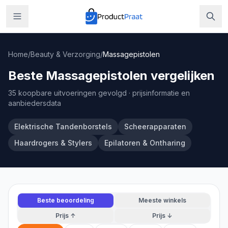
Home
/
Beauty & Verzorging
/
Massagepistolen
Beste Massagepistolen vergelijken
35 koopbare uitvoeringen gevolgd
· prijsinformatie en
aanbiedersdata
Elektrische Tandenborstels
Scheerapparaten
Haardrogers & Stylers
Epilatoren & Ontharing
Beste beoordeling
Meeste winkels
Prijs ↑
Prijs ↓