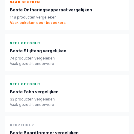
VAAK BEKEKEN
Beste
Ontharingsapparaat
vergelijken
148
producten vergeleken
Vaak bekeken door bezoekers
VEEL GEZOCHT
Beste
Stijltang
vergelijken
74
producten vergeleken
Vaak gezocht onderwerp
VEEL GEZOCHT
Beste
Fohn
vergelijken
32
producten vergeleken
Vaak gezocht onderwerp
KEUZEHULP
Beste
Baardtrimmer
vergelijken