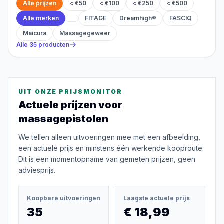
Alle prijzen
< €50
< €100
< €250
< €500
Alle merken
FITAGE
Dreamhigh®
FASCIQ
Maicura
Massagegeweer
Alle
35
producten
UIT ONZE PRIJSMONITOR
Actuele prijzen voor
massagepistolen
We tellen alleen uitvoeringen mee met een afbeelding,
een actuele prijs en minstens één werkende kooproute.
Dit is een momentopname van gemeten prijzen, geen
adviesprijs.
Koopbare uitvoeringen
Laagste actuele prijs
35
€ 18,99