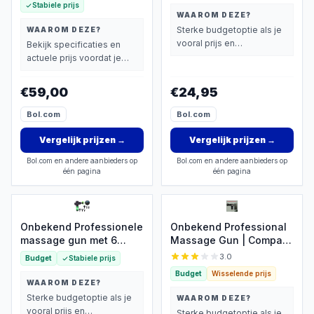
Stabiele prijs
WAAROM DEZE?
Sterke budgetoptie als je
WAAROM DEZE?
vooral prijs en
Bekijk specificaties en
basisprestaties belangrijk
actuele prijs voordat je
vindt.
beslist.
€59,00
€24,95
Bol.com
Bol.com
Vergelijk prijzen
→
Vergelijk prijzen
→
Bol.com en andere aanbieders op
Bol.com en andere aanbieders op
één pagina
één pagina
Onbekend Professionele
Onbekend Professional
massage gun met 6
Massage Gun | Compact
opzetstukken, 30
met 4 koppen en LCD-
3.0
Budget
Stabiele prijs
snelheden
display
Budget
Wisselende prijs
WAAROM DEZE?
Sterke budgetoptie als je
WAAROM DEZE?
vooral prijs en
Sterke budgetoptie als je