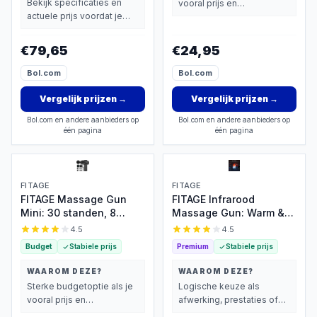
Bekijk specificaties en
vooral prijs en
actuele prijs voordat je
basisprestaties belangrijk
beslist.
vindt.
€79,65
€24,95
Bol.com
Bol.com
Vergelijk prijzen
→
Vergelijk prijzen
→
Bol.com en andere aanbieders op
Bol.com en andere aanbieders op
één pagina
één pagina
FITAGE
FITAGE
FITAGE Massage Gun
FITAGE Infrarood
Mini: 30 standen, 8
Massage Gun: Warm &
opzetstukken, draadloos
Koud, 30 standen
4.5
4.5
Budget
Stabiele prijs
Premium
Stabiele prijs
WAAROM DEZE?
WAAROM DEZE?
Sterke budgetoptie als je
Logische keuze als
vooral prijs en
afwerking, prestaties of
basisprestaties belangrijk
extra functies zwaarder