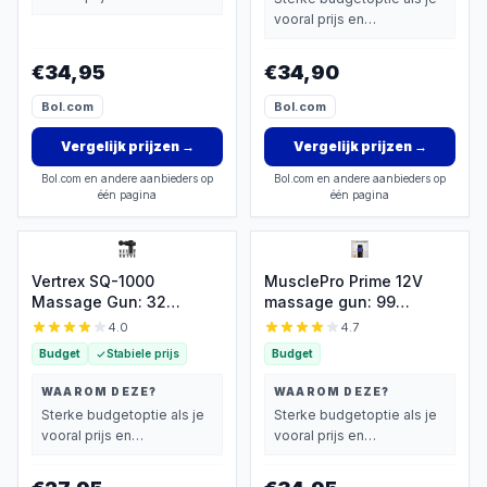
basisprestaties belangrijk
vooral prijs en
vindt.
basisprestaties belangrijk
vindt.
€34,95
€34,90
Bol.com
Bol.com
Vergelijk prijzen
→
Vergelijk prijzen
→
Bol.com en andere aanbieders op
Bol.com en andere aanbieders op
één pagina
één pagina
Vertrex SQ-1000
MusclePro Prime 12V
Massage Gun: 32
massage gun: 99
standen, 10 koppen,
standen, 8
4.0
4.7
compact
mondstukken, koffer
Budget
Stabiele prijs
Budget
WAAROM DEZE?
WAAROM DEZE?
Sterke budgetoptie als je
Sterke budgetoptie als je
vooral prijs en
vooral prijs en
basisprestaties belangrijk
basisprestaties belangrijk
vindt.
vindt.