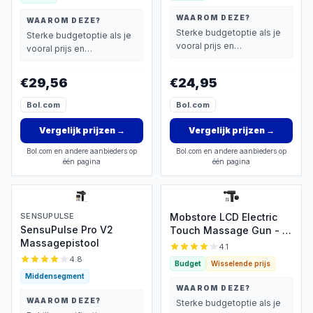
WAAROM DEZE?
WAAROM DEZE?
Sterke budgetoptie als je
Sterke budgetoptie als je
vooral prijs en
vooral prijs en
basisprestaties belangrijk
basisprestaties belangrijk
vindt.
vindt.
€29,56
€24,95
Bol.com
Bol.com
Vergelijk prijzen
→
Vergelijk prijzen
→
Bol.com en andere aanbieders op
Bol.com en andere aanbieders op
één pagina
één pagina
SENSUPULSE
Mobstore LCD Electric
SensuPulse Pro V2
Touch Massage Gun - 6
Massagepistool
standen, 4 kopstukken
4.1
4.8
Budget
Wisselende prijs
Middensegment
WAAROM DEZE?
WAAROM DEZE?
Sterke budgetoptie als je