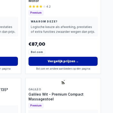
Motor
4.2
Premium
WAAROM DEZE?
restaties
Logische keuze als afwerking, prestaties
 dan prijs.
of extra functies zwaarder wegen dan prijs.
€87,00
Bol.com
Vergelijk prijzen
→
én pagina
Bol.com en andere aanbieders op één pagina
 135°
GALILEO
Galileo Wit - Premium Compact
Massagestoel
Premium