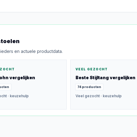
toelen
bieders en actuele productdata.
EZOCHT
VEEL GEZOCHT
ohn
vergelijken
Beste
Stijltang
vergelijken
ucten
74
producten
ocht
· keuzehulp
Veel gezocht
· keuzehulp