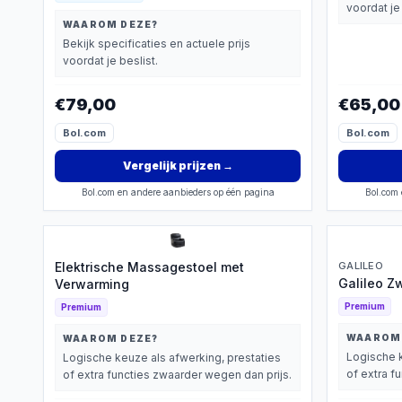
voordat je 
WAAROM DEZE?
Bekijk specificaties en actuele prijs
voordat je beslist.
€79,00
€65,00
Bol.com
Bol.com
Vergelijk prijzen
→
Bol.com en andere aanbieders op één pagina
Bol.com 
Elektrische Massagestoel met
GALILEO
Galileo Z
Verwarming
Premium
Premium
WAAROM
WAAROM DEZE?
Logische k
Logische keuze als afwerking, prestaties
of extra f
of extra functies zwaarder wegen dan prijs.