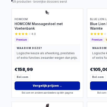
29
producten ·
bronrijke dossiers eerst
HOMCOM
BLUE LION 
HOMCOM Massagestoel met
Blue Lion
Voetenbank
Warmte
4.0
Premium
Premium
WAAROM DEZE?
WAAROM
Logische keuze als afwerking, prestaties
Logische k
of extra functies zwaarder wegen dan prijs.
of extra f
€158,99
€105,0
Bol.com
Bol.com
Vergelijk prijzen
→
Bol.com en andere aanbieders op één pagina
Bol.com 