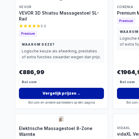
VEVOR
CORENIA
VEVOR 3D Shiatsu Massagestoel SL-
Premium M
Rail
Premium
5.0
WAAROM
Premium
Logische k
of extra f
WAAROM DEZE?
Logische keuze als afwerking, prestaties
of extra functies zwaarder wegen dan prijs.
€886,99
€1964,
Bol.com
Bol.com
Vergelijk prijzen
→
Bol.com en andere aanbieders op één pagina
Bol.com 
Elektrische Massagestoel 8-Zone
VIDAXL
vidaXL Ve
Warmte