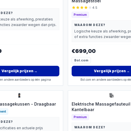
Massagestoel
4.5
 DEZE?
Premium
euze als afwerking, prestaties
uncties zwaarder wegen dan prijs.
WAAROM DEZE?
Logische keuze als afwerking, p
of extra functies zwaarder wegen
9
€699,00
Bol.com
Vergelijk prijzen
→
Vergelijk prijzen
→
en andere aanbieders op één pagina
Bol.com en andere aanbieders op é
Massagekussen - Draagbaar
Elektrische Massagefauteuil
Kantelbaar
ment
Premium
 DEZE?
WAAROM DEZE?
cificaties en actuele prijs