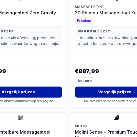
MASSAGESTOEL,
assagestoel Zero Gravity
3D Shiatsu Massagestoel Zer
Premium
 DEZE?
WAAROM DEZE?
euze als afwerking, prestaties
Logische keuze als afwerking, p
uncties zwaarder wegen dan prijs.
of extra functies zwaarder wegen
99
€887,99
Bol.com
Vergelijk prijzen
→
Vergelijk prijzen
→
en andere aanbieders op één pagina
Bol.com en andere aanbieders op é
MOLINI
rstelbare Massagestoel
Molini Sensa - Premium Tou