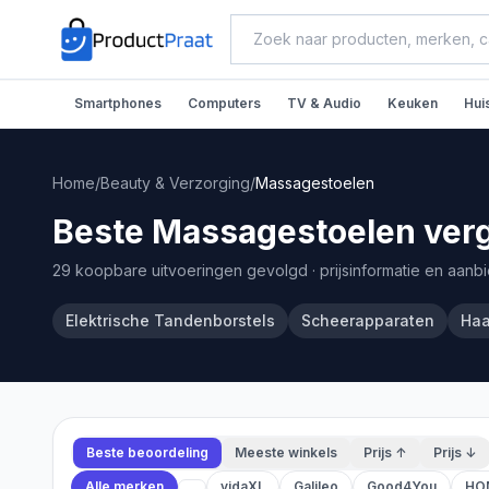
Smartphones
Computers
TV & Audio
Keuken
Hui
Home
/
Beauty & Verzorging
/
Massagestoelen
Beste Massagestoelen verg
29 koopbare uitvoeringen gevolgd
· prijsinformatie en aanb
Elektrische Tandenborstels
Scheerapparaten
Haa
Beste beoordeling
Meeste winkels
Prijs ↑
Prijs ↓
Alle merken
vidaXL
Galileo
Good4You
HO