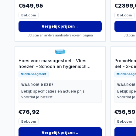
€549,95
€2399,
Bol.com
Bol.com
Vergelijk prijzen
→
Bol.com en andere aanbieders op één pagina
Bol.com 
Hoes voor massagestoel - Vlies
PromoHom
hoezen - Schoon en hygiënisch
Set - 3-d
werken - Met handige gaten - 80 x 180
Comforta
Middensegment
Middenseg
cm
WAAROM DEZE?
WAAROM
Bekijk specificaties en actuele prijs
Bekijk spe
voordat je beslist.
voordat je 
€76,92
€56,59
Bol.com
Bol.com
Vergelijk prijzen
→