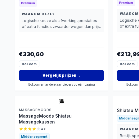
Premium
Premium
WAAROM
WAAROM DEZE?
Logische k
Logische keuze als afwerking, prestaties
of extra f
of extra functies zwaarder wegen dan prijs.
€330,60
€213,9
Bol.com
Bol.com
Vergelijk prijzen
→
Bol.com en andere aanbieders op één pagina
Bol.com 
MASSAGEMOODS
Shiatsu 
MassageMoods Shiatsu
Middenseg
Massagekussen
4.0
WAAROM
Bekijk spe
Middensegment