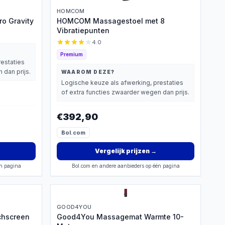
HOMCOM
o Gravity
HOMCOM Massagestoel met 8
Vibratiepunten
4.0
Premium
restaties
 dan prijs.
WAAROM DEZE?
Logische keuze als afwerking, prestaties
of extra functies zwaarder wegen dan prijs.
€392,90
Bol.com
Vergelijk prijzen
→
én pagina
Bol.com en andere aanbieders op één pagina
GOOD4YOU
chscreen
Good4You Massagemat Warmte 10-