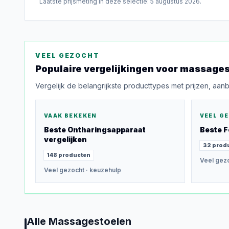
Laatste prijsmeting in deze selectie:
5 augustus 2026
.
VEEL GEZOCHT
Populaire vergelijkingen voor
massages
Vergelijk de belangrijkste producttypes met prijzen, aan
VAAK BEKEKEN
VEEL G
Beste
Ontharingsapparaat
Beste
F
vergelijken
32
prod
148
producten
Veel gez
Veel gezocht
· keuzehulp
Alle
Massagestoelen