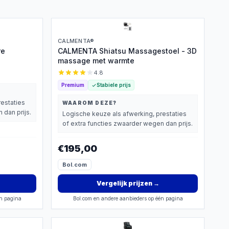
CALMENTA®
re
CALMENTA Shiatsu Massagestoel - 3D
massage met warmte
4.8
Premium
Stabiele prijs
restaties
WAAROM DEZE?
 dan prijs.
Logische keuze als afwerking, prestaties
of extra functies zwaarder wegen dan prijs.
€195,00
Bol.com
Vergelijk prijzen
→
én pagina
Bol.com en andere aanbieders op één pagina