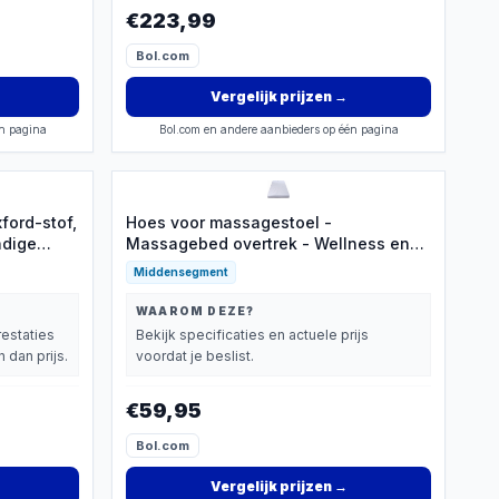
€223,99
Bol.com
Vergelijk prijzen
→
én pagina
Bol.com en andere aanbieders op één pagina
ford-stof,
Hoes voor massagestoel -
ndige
Massagebed overtrek - Wellness en
 rits -
spa - Anti-slip oppervlak - 80 x 190 cm
Middensegment
 spa,
- Zoals afgebeeld
liniek
WAAROM DEZE?
restaties
Bekijk specificaties en actuele prijs
 dan prijs.
voordat je beslist.
€59,95
Bol.com
Vergelijk prijzen
→