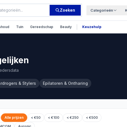
Zoeken
Categorieën
|
shoud
Tuin
Gereedschap
Beauty
Keuzehulp
elijken
iedersdata
rdrogers & Stylers
Epilatoren & Ontharing
Alle prijzen
< €50
< €100
< €250
< €500
MCOM
Auronic