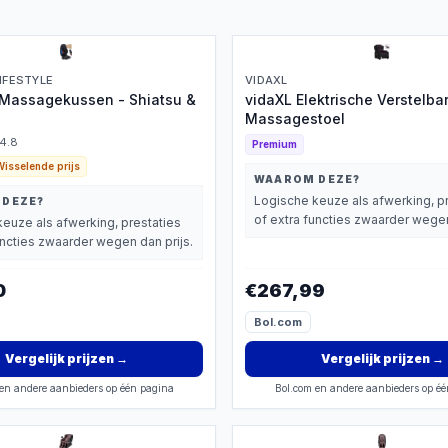
LIFESTYLE
VIDAXL
 Massagekussen - Shiatsu &
vidaXL Elektrische Verstelba
Massagestoel
4.8
Premium
Wisselende prijs
WAAROM DEZE?
Logische keuze als afwerking, p
 DEZE?
of extra functies zwaarder wegen
euze als afwerking, prestaties
uncties zwaarder wegen dan prijs.
0
€267,99
Bol.com
Vergelijk prijzen
→
Vergelijk prijzen
→
en andere aanbieders op één pagina
Bol.com en andere aanbieders op é