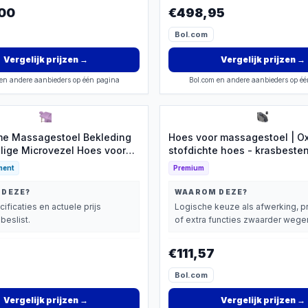
00
€498,95
Bol.com
Vergelijk prijzen
→
Vergelijk prijzen
→
en andere aanbieders op één pagina
Bol.com en andere aanbieders op é
e Massagestoel Bekleding
Hoes voor massagestoel | Ox
elige Microvezel Hoes voor
stofdichte hoes - krasbeste
bele Behandelingen
massagestoelbeschermer met
ment
Premium
voor meubels, kantoor, thuis,
kamer, slaapkamer, lounge, k
 DEZE?
WAAROM DEZE?
wachtruimte
cificaties en actuele prijs
Logische keuze als afwerking, p
beslist.
of extra functies zwaarder wegen
€111,57
Bol.com
Vergelijk prijzen
→
Vergelijk prijzen
→