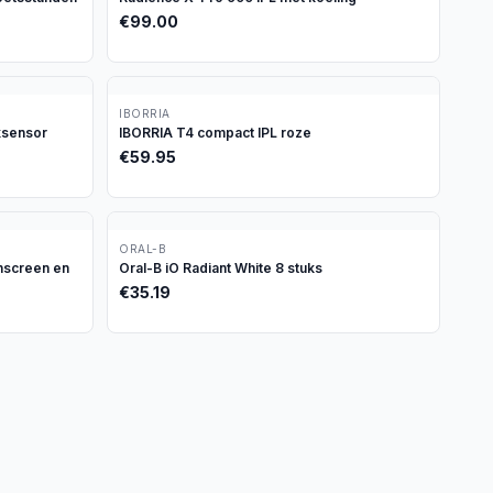
€
99.00
IBORRIA
ksensor
IBORRIA T4 compact IPL roze
€
59.95
ORAL-B
chscreen en
Oral-B iO Radiant White 8 stuks
€
35.19