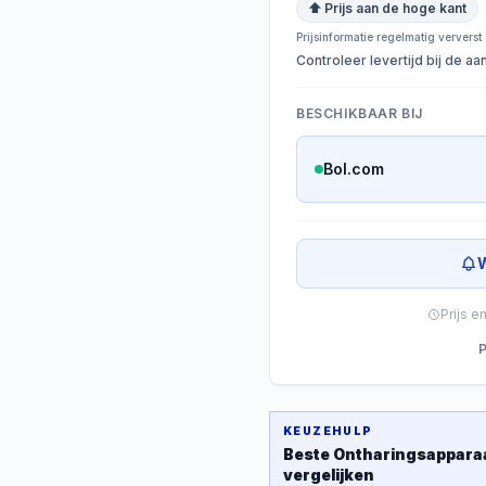
⬆ Prijs aan de hoge kant
Prijsinformatie regelmatig ververst
Controleer levertijd bij de a
BESCHIKBAAR BIJ
Bol.com
W
Prijs e
P
KEUZEHULP
Beste
Ontharingsappara
vergelijken