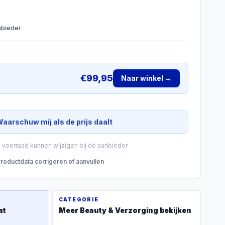
anbieder
€
99,95
Naar winkel →
aarschuw mij als de prijs daalt
n voorraad kunnen wijzigen bij de aanbieder
roductdata corrigeren of aanvullen
CATEGORIE
at
Meer
Beauty & Verzorging
bekijken