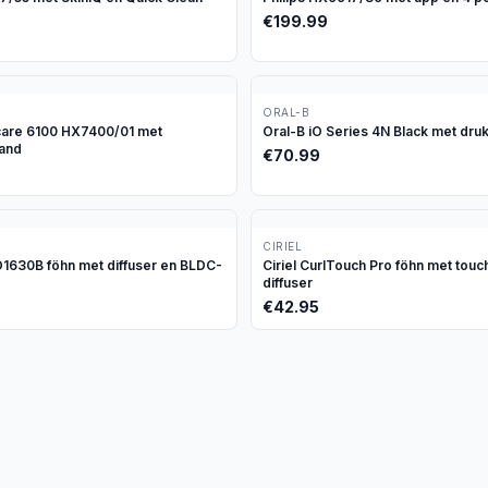
€
199.99
ORAL-B
icare 6100 HX7400/01 met
Oral-B iO Series 4N Black met dru
tand
€
70.99
CIRIEL
630B föhn met diffuser en BLDC-
Ciriel CurlTouch Pro föhn met tou
diffuser
€
42.95