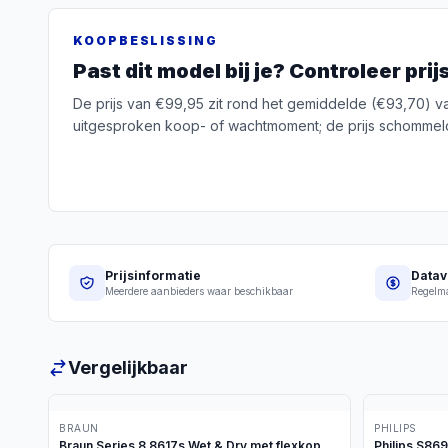
KOOPBESLISSING
Past dit model bij je? Controleer pri
De prijs van €99,95 zit rond het gemiddelde (€93,70) 
uitgesproken koop- of wachtmoment; de prijs schommel
Prijsinformatie
Datav
Meerdere aanbieders waar beschikbaar
Regelma
Vergelijkbaar
BRAUN
PHILIPS
Braun Series 8 8617s Wet & Dry met flexkop
Philips S86