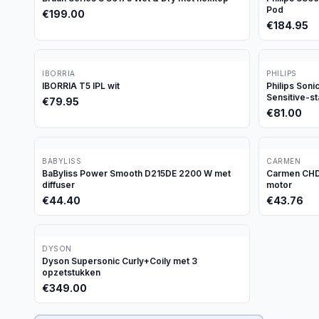
Pod
€
199.00
€
184.95
IBORRIA
PHILIPS
IBORRIA T5 IPL wit
Philips Son
Sensitive-s
€
79.95
€
81.00
BABYLISS
CARMEN
BaByliss Power Smooth D215DE 2200 W met
Carmen CHD1
diffuser
motor
€
44.40
€
43.76
DYSON
Dyson Supersonic Curly+Coily met 3
opzetstukken
€
349.00