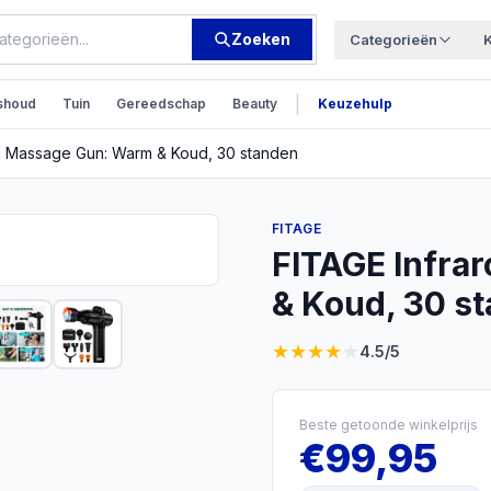
Zoeken
Categorieën
|
shoud
Tuin
Gereedschap
Beauty
Keuzehulp
d Massage Gun: Warm & Koud, 30 standen
FITAGE
FITAGE Infra
& Koud, 30 s
★
★
★
★
★
4.5
/5
Beste getoonde winkelprijs
€
99,95