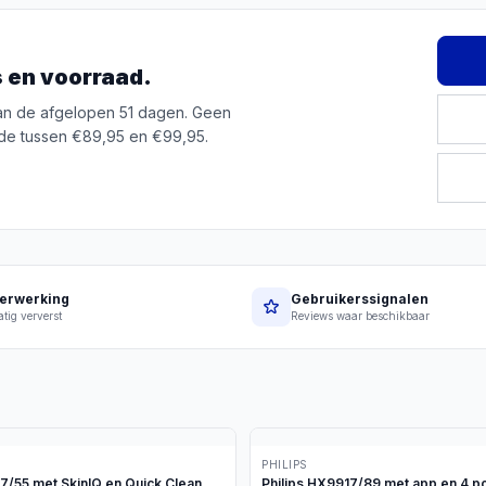
js en voorraad.
van de afgelopen 51 dagen. Geen
de tussen €89,95 en €99,95.
erwerking
Gebruikerssignalen
tig ververst
Reviews waar beschikbaar
PHILIPS
97/55 met SkinIQ en Quick Clean
Philips HX9917/89 met app en 4 p