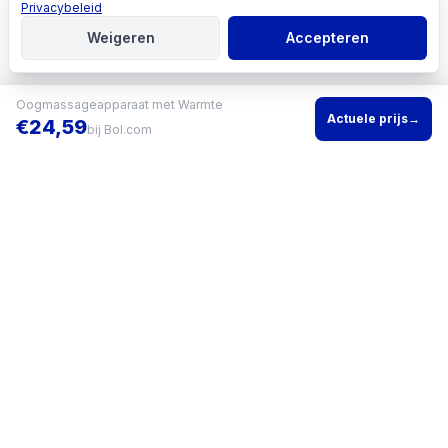
Privacybeleid
Weigeren
Accepteren
Oogmassageapparaat met Warmte
Actuele prijs
→
€
24,59
bij
Bol.com
Vind het beste product voor jouw situatie en vergelijk direct
actuele prijzen bij meerdere winkels.
KVK
96200960
•
Writgo Media VOF