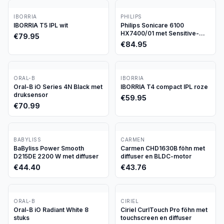
IBORRIA
PHILIPS
IBORRIA T5 IPL wit
Philips Sonicare 6100
HX7400/01 met Sensitive-
€
79.95
stand
€
84.95
ORAL-B
IBORRIA
Oral-B iO Series 4N Black met
IBORRIA T4 compact IPL roze
druksensor
€
59.95
€
70.99
BABYLISS
CARMEN
BaByliss Power Smooth
Carmen CHD1630B föhn met
D215DE 2200 W met diffuser
diffuser en BLDC-motor
€
44.40
€
43.76
ORAL-B
CIRIEL
Oral-B iO Radiant White 8
Ciriel CurlTouch Pro föhn met
stuks
touchscreen en diffuser