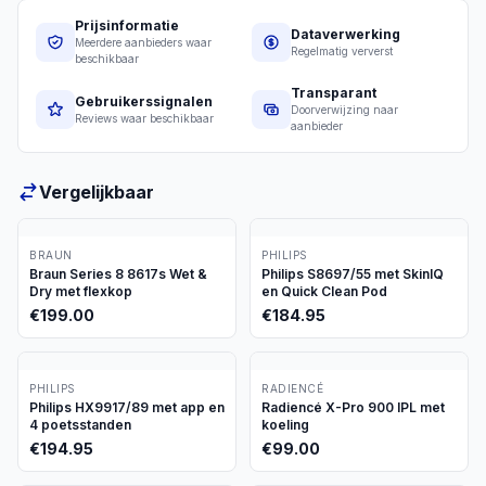
Prijsinformatie
Dataverwerking
Meerdere aanbieders waar
Regelmatig ververst
beschikbaar
Transparant
Gebruikerssignalen
Doorverwijzing naar
Reviews waar beschikbaar
aanbieder
Vergelijkbaar
BRAUN
PHILIPS
Braun Series 8 8617s Wet &
Philips S8697/55 met SkinIQ
Dry met flexkop
en Quick Clean Pod
€
199.00
€
184.95
PHILIPS
RADIENCÉ
Philips HX9917/89 met app en
Radiencé X-Pro 900 IPL met
4 poetsstanden
koeling
€
194.95
€
99.00