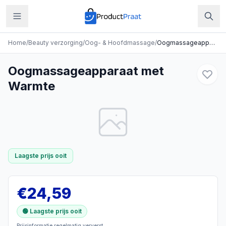
Home
/
Beauty verzorging
/
Oog- & Hoofdmassage
/
Oogmassageapparaat met Warmte
Oogmassageapparaat met
Warmte
Laagste prijs ooit
€
24,59
🟢 Laagste prijs ooit
Prijsinformatie regelmatig ververst