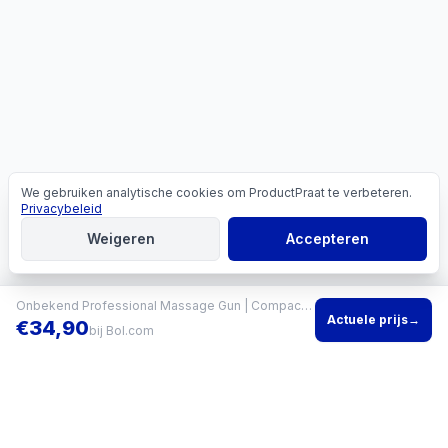
We gebruiken analytische cookies om ProductPraat te verbeteren.
Cookies
Privacybeleid
Weigeren
Accepteren
Onbekend Professional Massage Gun | Compact met 4 koppen en LCD-display
Actuele prijs
→
€
34,90
bij
Bol.com