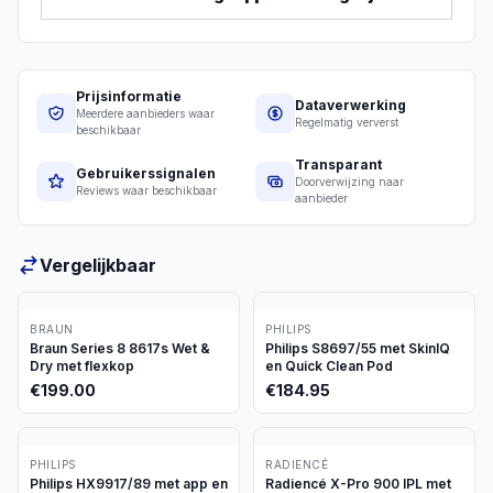
Prijsinformatie
Dataverwerking
Meerdere aanbieders waar
Regelmatig ververst
beschikbaar
Transparant
Gebruikerssignalen
Doorverwijzing naar
Reviews waar beschikbaar
aanbieder
Vergelijkbaar
BRAUN
PHILIPS
Braun Series 8 8617s Wet &
Philips S8697/55 met SkinIQ
Dry met flexkop
en Quick Clean Pod
€
199.00
€
184.95
PHILIPS
RADIENCÉ
Philips HX9917/89 met app en
Radiencé X-Pro 900 IPL met