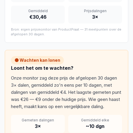
Gemiddeld
Prijsdalingen
€30,46
3
×
Bron: eigen prijsmonitor van ProductPraat —
31
meetpunten over de
afgelopen
30 dagen
.
🟠 Wachten kan lonen
Loont het om te wachten?
Onze monitor zag deze prijs de afgelopen 30 dagen
3× dalen, gemiddeld zo'n eens per 10 dagen, met
dalingen van gemiddeld €4. Het laagste gemeten punt
was €26 — €9 onder de huidige prijs. Wie geen haast
heeft, maakt kans op een vergelijkbare daling.
Gemeten dalingen
Gemiddeld elke
3
×
~
10
dgn