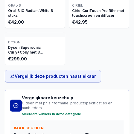
ORAL-B
CIRIEL
Oral-B iO Radiant White 8
Ciriel CurlTouch Pro föhn met
stuks
touchscreen en diffuser
€
42.00
€
42.95
DYSON
Dyson Supersonic
Curly+Coily met 3
opzetstukken
€
299.00
Vergelijk deze producten naast elkaar
Vergelijkbare keuzehulp
Gidsen met prijsinformatie, productspecificaties en
aanbieders
Meerdere winkels in deze categorie
VAAK BEKEKEN