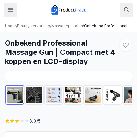
Home
/
Beauty verzorging
/
Massagepistolen
/
Onbekend Professional Massage Gun | Compact met 4 koppen en LCD-display
Onbekend Professional
Massage Gun | Compact met 4
koppen en LCD-display
★
★
★
★
★
3.0
/5