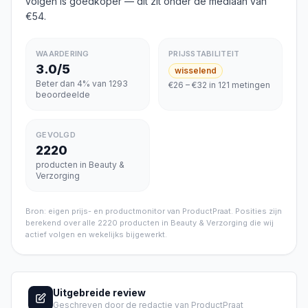
volgen is goedkoper
— dit zit onder de mediaan van
€54
.
WAARDERING
PRIJSSTABILITEIT
3.0/5
wisselend
Beter dan 4% van 1293
€26 – €32 in 121 metingen
beoordeelde
GEVOLGD
2220
producten in Beauty &
Verzorging
Bron: eigen prijs- en productmonitor van ProductPraat. Posities zijn
berekend over alle
2220
producten in
Beauty & Verzorging
die wij
actief volgen en wekelijks bijgewerkt.
Uitgebreide review
Geschreven door de redactie van ProductPraat