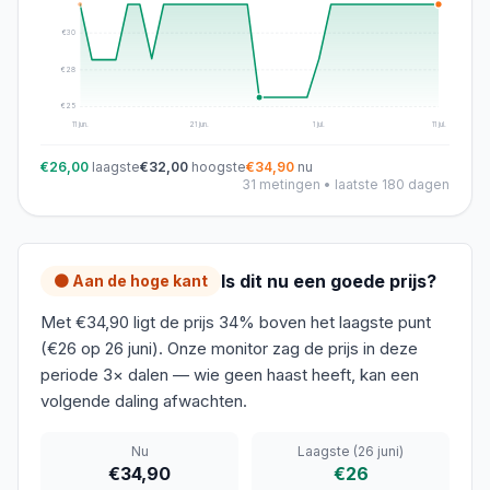
€
30
€
28
€
25
11 jun.
21 jun.
1 jul.
11 jul.
€26,00
laagste
€32,00
hoogste
€34,90
nu
31
metingen • laatste 180 dagen
Is dit nu een goede prijs?
🟠 Aan de hoge kant
Met €34,90 ligt de prijs 34% boven het laagste punt
(€26 op 26 juni). Onze monitor zag de prijs in deze
periode 3× dalen — wie geen haast heeft, kan een
volgende daling afwachten.
Nu
Laagste
(26 juni)
€34,90
€26