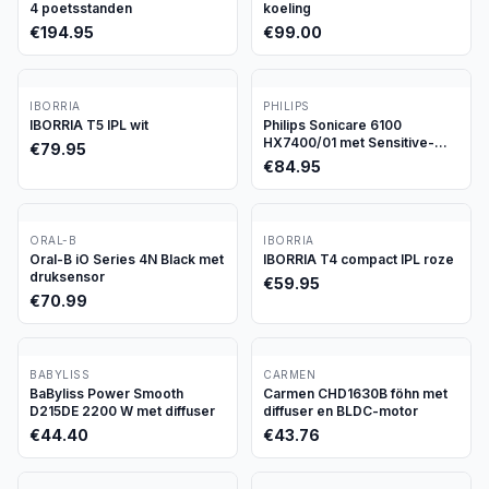
4 poetsstanden
koeling
€
194.95
€
99.00
IBORRIA
PHILIPS
IBORRIA T5 IPL wit
Philips Sonicare 6100
HX7400/01 met Sensitive-
€
79.95
stand
€
84.95
ORAL-B
IBORRIA
Oral-B iO Series 4N Black met
IBORRIA T4 compact IPL roze
druksensor
€
59.95
€
70.99
BABYLISS
CARMEN
BaByliss Power Smooth
Carmen CHD1630B föhn met
D215DE 2200 W met diffuser
diffuser en BLDC-motor
€
44.40
€
43.76