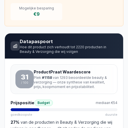
Mogelijke besparing
€9
Datapaspoort
Hoe dit product zich verhoudt tot
2220
producten in
Beauty & Verzorging
die wij volgen
ProductPraat Waardescore
31
Plek
#
1158
van
1293
beoordeelde
beauty &
verzorging
— onze synthese van kwaliteit,
/ 100
prijs, koopmoment en prijsstabiliteit.
Prijspositie
Budget
mediaan
€54
goedkoopste
duurste
27
%
van de producten in
Beauty & Verzorging
die wij