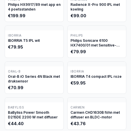
Philips HX9917/89 met app en
Radiencé X-Pro 900 IPL met
4 poetsstanden
koeling
€
199.99
€
99.00
IBORRIA
PHILIPS
IBORRIA T5 IPL wit
Philips Sonicare 6100
HX7400/01 met Sensitive-
€
79.95
stand
€
79.99
ORAL-B
IBORRIA
Oral-B iO Series 4N Black met
IBORRIA T4 compact IPL roze
druksensor
€
59.95
€
70.99
BABYLISS
CARMEN
BaByliss Power Smooth
Carmen CHD1630B föhn met
D215DE 2200 W met diffuser
diffuser en BLDC-motor
€
44.40
€
43.76