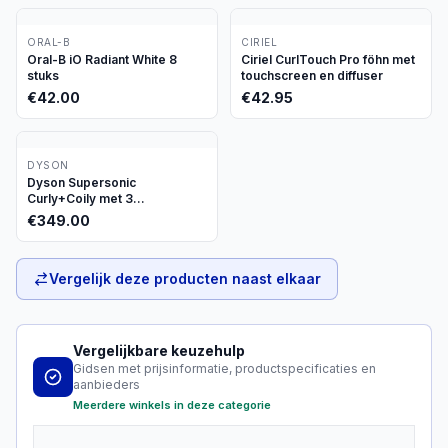
ORAL-B
CIRIEL
Oral-B iO Radiant White 8
Ciriel CurlTouch Pro föhn met
stuks
touchscreen en diffuser
€
42.00
€
42.95
DYSON
Dyson Supersonic
Curly+Coily met 3
opzetstukken
€
349.00
Vergelijk deze producten naast elkaar
Vergelijkbare keuzehulp
Gidsen met prijsinformatie, productspecificaties en
aanbieders
Meerdere winkels in deze categorie