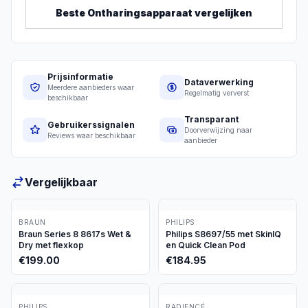
Beste
Ontharingsapparaat
vergelijken
Prijsinformatie
Dataverwerking
Meerdere aanbieders waar
Regelmatig ververst
beschikbaar
Transparant
Gebruikerssignalen
Doorverwijzing naar
Reviews waar beschikbaar
aanbieder
Vergelijkbaar
BRAUN
PHILIPS
Braun Series 8 8617s Wet &
Philips S8697/55 met SkinIQ
Dry met flexkop
en Quick Clean Pod
€
199.00
€
184.95
PHILIPS
RADIENCÉ