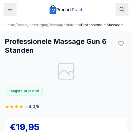
Home
/
Beauty verzorging
/
Massagepistolen
/
Professionele Massage Gun 6 Standen
Professionele Massage Gun 6
Standen
Laagste prijs ooit
★
★
★
★
★
4.0
/5
€
19,95