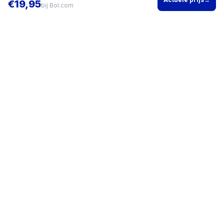
€
19,95
bij
Bol.com
Vind het beste product voor jouw situatie en vergelijk direct
actuele prijzen bij meerdere winkels.
KVK
96200960
•
Writgo Media VOF
CATEGORIEËN
KOOPGIDSEN
Smartphones
Beste
Gaming headset