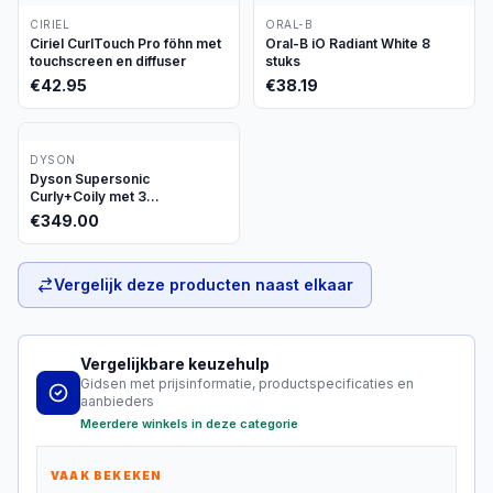
CIRIEL
ORAL-B
Ciriel CurlTouch Pro föhn met
Oral-B iO Radiant White 8
touchscreen en diffuser
stuks
€
42.95
€
38.19
DYSON
Dyson Supersonic
Curly+Coily met 3
opzetstukken
€
349.00
Vergelijk deze producten naast elkaar
Vergelijkbare keuzehulp
Gidsen met prijsinformatie, productspecificaties en
aanbieders
Meerdere winkels in deze categorie
VAAK BEKEKEN