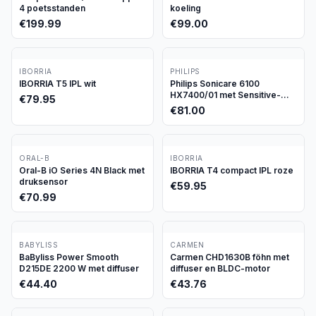
4 poetsstanden
koeling
€
199.99
€
99.00
IBORRIA
PHILIPS
IBORRIA T5 IPL wit
Philips Sonicare 6100
HX7400/01 met Sensitive-
€
79.95
stand
€
81.00
ORAL-B
IBORRIA
Oral-B iO Series 4N Black met
IBORRIA T4 compact IPL roze
druksensor
€
59.95
€
70.99
BABYLISS
CARMEN
BaByliss Power Smooth
Carmen CHD1630B föhn met
D215DE 2200 W met diffuser
diffuser en BLDC-motor
€
44.40
€
43.76