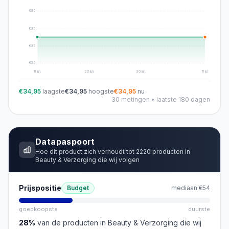
€
35
€
35
€
35
€
35
11 jun.
20 jun.
30 jun.
11 jul.
€34,95
laagste
€34,95
hoogste
€34,95
nu
30
metingen • laatste 180 dagen
Datapaspoort
Hoe dit product zich verhoudt tot
2220
producten in
Beauty & Verzorging
die wij volgen
Prijspositie
Budget
mediaan
€54
goedkoopste
duurste
28
%
van de producten in
Beauty & Verzorging
die wij