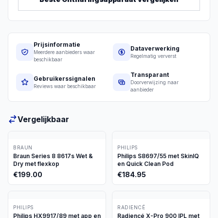
Prijsinformatie
Dataverwerking
Meerdere aanbieders waar
Regelmatig ververst
beschikbaar
Transparant
Gebruikerssignalen
Doorverwijzing naar
Reviews waar beschikbaar
aanbieder
Vergelijkbaar
BRAUN
PHILIPS
Braun Series 8 8617s Wet &
Philips S8697/55 met SkinIQ
Dry met flexkop
en Quick Clean Pod
€
199.00
€
184.95
PHILIPS
RADIENCÉ
Philips HX9917/89 met app en
Radiencé X-Pro 900 IPL met