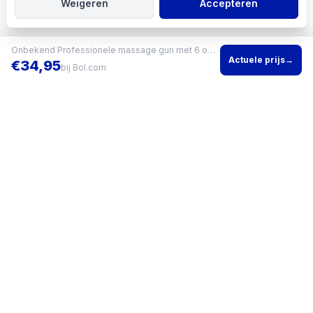
Weigeren
Accepteren
Onbekend Professionele massage gun met 6 opzetstukken, 30 snelheden
Actuele prijs
→
€
34,95
bij
Bol.com
Vind het beste product voor jouw situatie en vergelijk direct
actuele prijzen bij meerdere winkels.
KVK
96200960
•
Writgo Media VOF