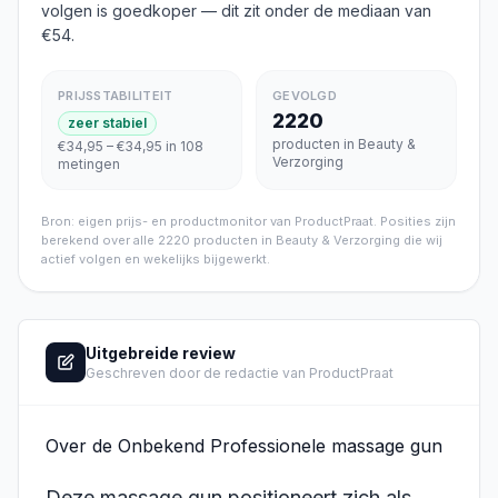
volgen is goedkoper
— dit zit onder de mediaan van
€54
.
PRIJSSTABILITEIT
GEVOLGD
2220
zeer stabiel
producten in Beauty &
€34,95 – €34,95 in 108
Verzorging
metingen
Bron: eigen prijs- en productmonitor van ProductPraat. Posities zijn
berekend over alle
2220
producten in
Beauty & Verzorging
die wij
actief volgen en wekelijks bijgewerkt.
Uitgebreide review
Geschreven door de redactie van ProductPraat
Over de Onbekend Professionele massage gun
Deze massage gun positioneert zich als