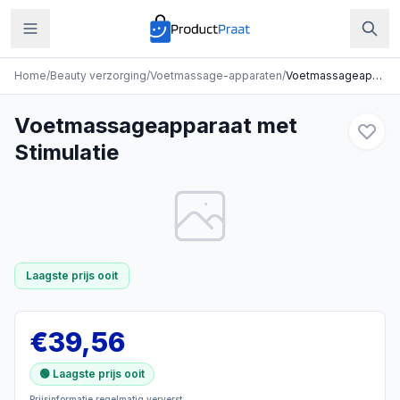
Home
/
Beauty verzorging
/
Voetmassage-apparaten
/
Voetmassageapparaat met Stimulatie
Voetmassageapparaat met
Stimulatie
Laagste prijs ooit
€
39,56
🟢 Laagste prijs ooit
Prijsinformatie regelmatig ververst