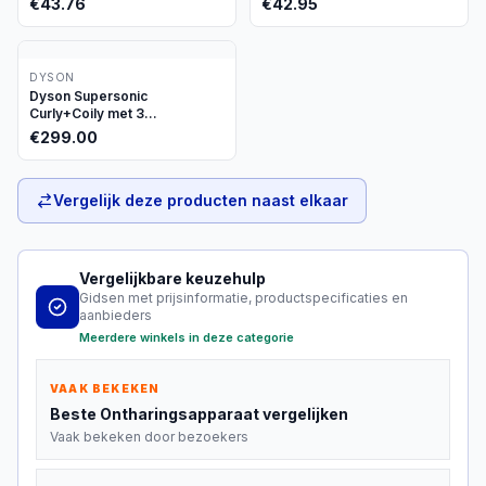
€
43.76
€
42.95
DYSON
Dyson Supersonic
Curly+Coily met 3
opzetstukken
€
299.00
Vergelijk deze producten naast elkaar
Vergelijkbare keuzehulp
Gidsen met prijsinformatie, productspecificaties en
aanbieders
Meerdere winkels in deze categorie
VAAK BEKEKEN
Beste
Ontharingsapparaat
vergelijken
Vaak bekeken door bezoekers