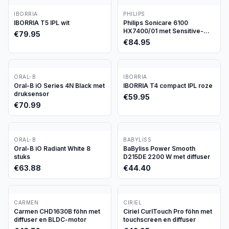
IBORRIA
PHILIPS
IBORRIA T5 IPL wit
Philips Sonicare 6100
HX7400/01 met Sensitive-
€
79.95
stand
€
84.95
ORAL-B
IBORRIA
Oral-B iO Series 4N Black met
IBORRIA T4 compact IPL roze
druksensor
€
59.95
€
70.99
ORAL-B
BABYLISS
Oral-B iO Radiant White 8
BaByliss Power Smooth
stuks
D215DE 2200 W met diffuser
€
63.88
€
44.40
CARMEN
CIRIEL
Carmen CHD1630B föhn met
Ciriel CurlTouch Pro föhn met
diffuser en BLDC-motor
touchscreen en diffuser