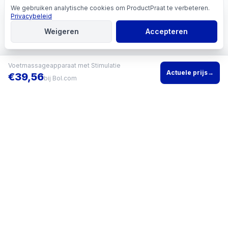
We gebruiken analytische cookies om ProductPraat te verbeteren.
Cookies
Privacybeleid
Weigeren
Accepteren
Voetmassageapparaat met Stimulatie
Actuele prijs
→
€
39,56
bij
Bol.com
Vind het beste product voor jouw situatie en vergelijk direct
actuele prijzen bij meerdere winkels.
KVK
96200960
•
Writgo Media VOF