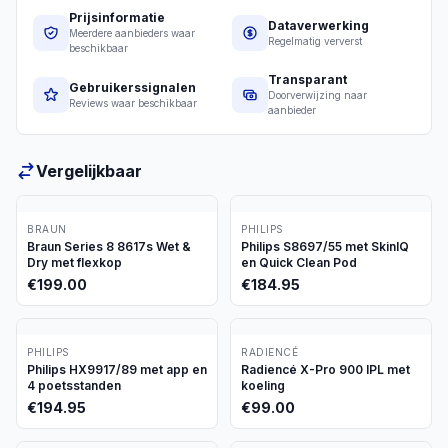
Prijsinformatie
Dataverwerking
Meerdere aanbieders waar
Regelmatig ververst
beschikbaar
Transparant
Gebruikerssignalen
Doorverwijzing naar
Reviews waar beschikbaar
aanbieder
Vergelijkbaar
BRAUN
PHILIPS
Braun Series 8 8617s Wet &
Philips S8697/55 met SkinIQ
Dry met flexkop
en Quick Clean Pod
€
199.00
€
184.95
PHILIPS
RADIENCÉ
Philips HX9917/89 met app en
Radiencé X-Pro 900 IPL met
4 poetsstanden
koeling
€
194.95
€
99.00