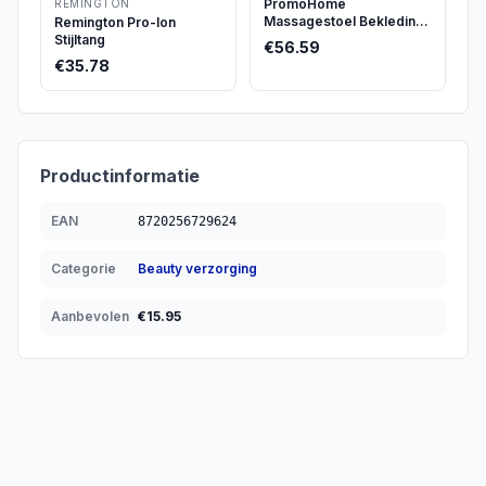
PromoHome
REMINGTON
Massagestoel Bekleding
Remington Pro-Ion
Set - 3-delige Microvezel
Stijltang
€
56.59
Hoes voor Comfortabele
€
35.78
Behandelingen
Productinformatie
EAN
8720256729624
Categorie
Beauty verzorging
Aanbevolen
€
15.95