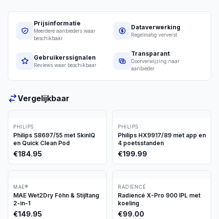
Prijsinformatie
Dataverwerking
Meerdere aanbieders waar
Regelmatig ververst
beschikbaar
Transparant
Gebruikerssignalen
Doorverwijzing naar
Reviews waar beschikbaar
aanbieder
Vergelijkbaar
PHILIPS
PHILIPS
Philips S8697/55 met SkinIQ
Philips HX9917/89 met app en
en Quick Clean Pod
4 poetsstanden
€
184.95
€
199.99
MAE®
RADIENCÉ
MAE Wet2Dry Föhn & Stijltang
Radiencé X-Pro 900 IPL met
2-in-1
koeling
€
149.95
€
99.00