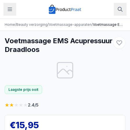
Home
/
Beauty verzorging
/
Voetmassage-apparaten
/
Voetmassage EMS Acupressuur Draadloos
Voetmassage EMS Acupressuur
Draadloos
Laagste prijs ooit
★
★
★
★
★
2.4
/5
€
15,95