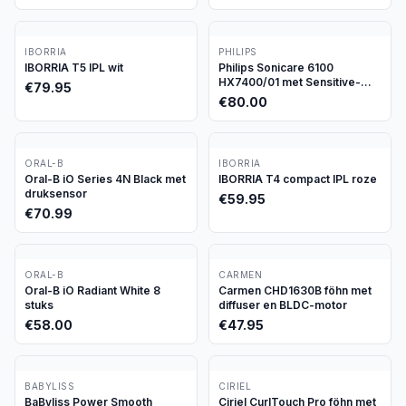
IBORRIA
PHILIPS
IBORRIA T5 IPL wit
Philips Sonicare 6100
HX7400/01 met Sensitive-
€
79.95
stand
€
80.00
ORAL-B
IBORRIA
Oral-B iO Series 4N Black met
IBORRIA T4 compact IPL roze
druksensor
€
59.95
€
70.99
ORAL-B
CARMEN
Oral-B iO Radiant White 8
Carmen CHD1630B föhn met
stuks
diffuser en BLDC-motor
€
58.00
€
47.95
BABYLISS
CIRIEL
BaByliss Power Smooth
Ciriel CurlTouch Pro föhn met