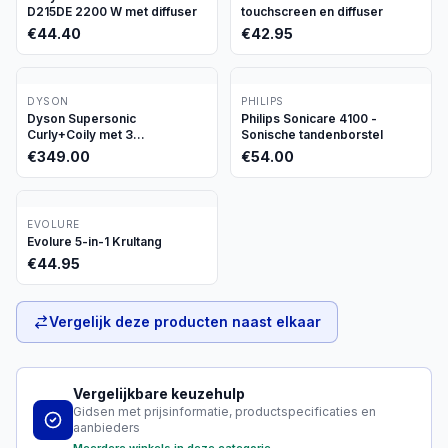
D215DE 2200 W met diffuser
touchscreen en diffuser
€
44.40
€
42.95
DYSON
PHILIPS
Dyson Supersonic
Philips Sonicare 4100 -
Curly+Coily met 3
Sonische tandenborstel
opzetstukken
€
349.00
€
54.00
EVOLURE
Evolure 5-in-1 Krultang
€
44.95
Vergelijk deze producten naast elkaar
Vergelijkbare keuzehulp
Gidsen met prijsinformatie, productspecificaties en
aanbieders