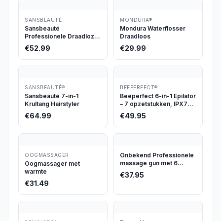
SANSBEAUTÉ
MONDURA®
Sansbeauté
Mondura Waterflosser
Professionele Draadloze
Draadloos
Tondeuse
€
52.99
€
29.99
SANSBEAUTÉ®
BEEPERFECT®
Sansbeauté 7-in-1
Beeperfect 6-in-1 Epilator
Krultang Hairstyler
– 7 opzetstukken, IPX7
waterdicht
€
64.99
€
49.95
Onbekend Professionele
OOGMASSAGER
massage gun met 6
Oogmassager met
opzetstukken, 30
warmte
€
37.95
snelheden
€
31.49