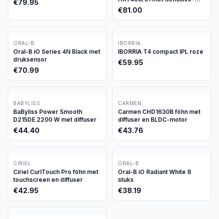
€
79.95
stand
€
81.00
ORAL-B
IBORRIA
Oral-B iO Series 4N Black met
IBORRIA T4 compact IPL roze
druksensor
€
59.95
€
70.99
BABYLISS
CARMEN
BaByliss Power Smooth
Carmen CHD1630B föhn met
D215DE 2200 W met diffuser
diffuser en BLDC-motor
€
44.40
€
43.76
CIRIEL
ORAL-B
Ciriel CurlTouch Pro föhn met
Oral-B iO Radiant White 8
touchscreen en diffuser
stuks
€
42.95
€
38.19