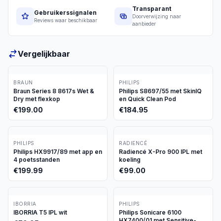
Transparant
Gebruikerssignalen
Doorverwijzing naar
Reviews waar beschikbaar
aanbieder
Vergelijkbaar
BRAUN
PHILIPS
Braun Series 8 8617s Wet &
Philips S8697/55 met SkinIQ
Dry met flexkop
en Quick Clean Pod
€
199.00
€
184.95
PHILIPS
RADIENCÉ
Philips HX9917/89 met app en
Radiencé X-Pro 900 IPL met
4 poetsstanden
koeling
€
199.99
€
99.00
IBORRIA
PHILIPS
IBORRIA T5 IPL wit
Philips Sonicare 6100
HX7400/01 met Sensitive-