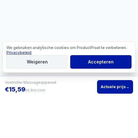
We gebruiken analytische cookies om ProductPraat te verbeteren.
Cookies
Privacybeleid
Weigeren
Accepteren
Voetroller Massageapparaat
Actuele prijs
→
€
15,59
bij
Bol.com