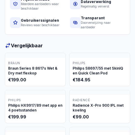
Dataverwerking
Meerdere aanbieders waar
Regelmatig ververst
beschikbaar
Transparant
Gebruikerssignalen
Doorverwijzing naar
Reviews waar beschikbaar
aanbieder
Vergelijkbaar
BRAUN
PHILIPS
Braun Series 8 8617s Wet &
Philips S8697/55 met SkinIQ
Dry met flexkop
en Quick Clean Pod
€
199.00
€
184.95
PHILIPS
RADIENCÉ
Philips HX9917/89 met app en
Radiencé X-Pro 900 IPL met
4 poetsstanden
koeling
€
199.99
€
99.00