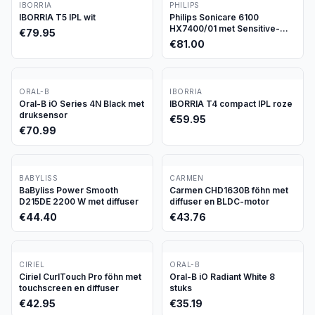
IBORRIA
PHILIPS
IBORRIA T5 IPL wit
Philips Sonicare 6100
HX7400/01 met Sensitive-
€
79.95
stand
€
81.00
ORAL-B
IBORRIA
Oral-B iO Series 4N Black met
IBORRIA T4 compact IPL roze
druksensor
€
59.95
€
70.99
BABYLISS
CARMEN
BaByliss Power Smooth
Carmen CHD1630B föhn met
D215DE 2200 W met diffuser
diffuser en BLDC-motor
€
44.40
€
43.76
CIRIEL
ORAL-B
Ciriel CurlTouch Pro föhn met
Oral-B iO Radiant White 8
touchscreen en diffuser
stuks
€
42.95
€
35.19