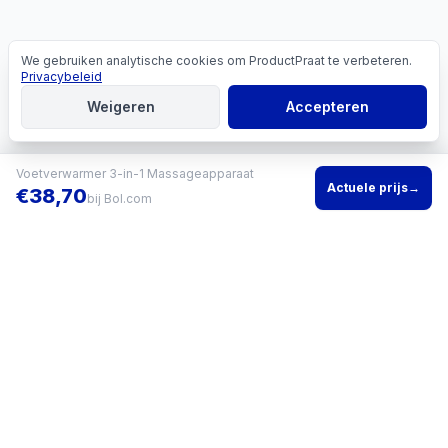
We gebruiken analytische cookies om ProductPraat te verbeteren.
Cookies
Privacybeleid
Weigeren
Accepteren
Voetverwarmer 3-in-1 Massageapparaat
Actuele prijs
→
€
38,70
bij
Bol.com
Vind het beste product voor jouw situatie en vergelijk direct
actuele prijzen bij meerdere winkels.