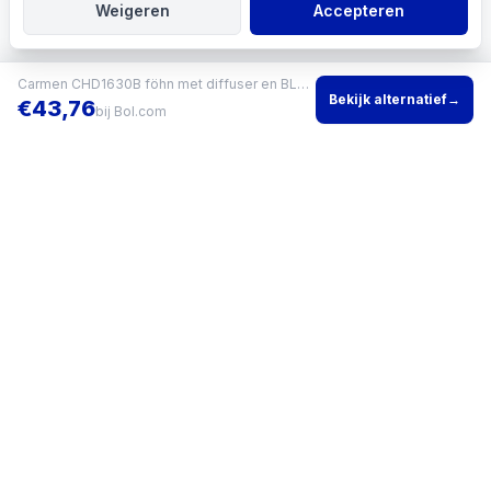
Weigeren
Accepteren
Carmen CHD1630B föhn met diffuser en BLDC-motor
Bekijk alternatief
→
€
43,76
bij
Bol.com
Vind het beste product voor jouw situatie en vergelijk direct
actuele prijzen bij meerdere winkels.
KVK
96200960
•
Writgo Media VOF