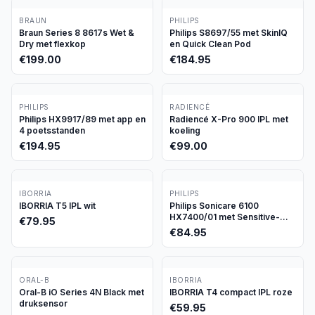
BRAUN
PHILIPS
Braun Series 8 8617s Wet &
Philips S8697/55 met SkinIQ
Dry met flexkop
en Quick Clean Pod
€
199.00
€
184.95
PHILIPS
RADIENCÉ
Philips HX9917/89 met app en
Radiencé X-Pro 900 IPL met
4 poetsstanden
koeling
€
194.95
€
99.00
IBORRIA
PHILIPS
IBORRIA T5 IPL wit
Philips Sonicare 6100
HX7400/01 met Sensitive-
€
79.95
stand
€
84.95
ORAL-B
IBORRIA
Oral-B iO Series 4N Black met
IBORRIA T4 compact IPL roze
druksensor
€
59.95