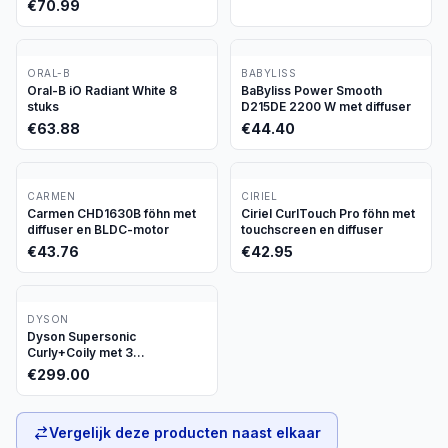
€
70.99
ORAL-B
BABYLISS
Oral-B iO Radiant White 8
BaByliss Power Smooth
stuks
D215DE 2200 W met diffuser
€
63.88
€
44.40
CARMEN
CIRIEL
Carmen CHD1630B föhn met
Ciriel CurlTouch Pro föhn met
diffuser en BLDC-motor
touchscreen en diffuser
€
43.76
€
42.95
DYSON
Dyson Supersonic
Curly+Coily met 3
opzetstukken
€
299.00
Vergelijk deze producten naast elkaar