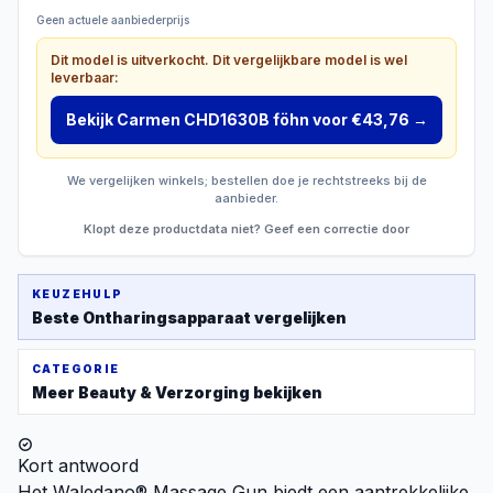
Geen actuele aanbiederprijs
Dit model is uitverkocht. Dit vergelijkbare model is wel
leverbaar:
Bekijk
Carmen CHD1630B föhn
voor €43,76
→
We vergelijken winkels; bestellen doe je rechtstreeks bij de
aanbieder.
Klopt deze productdata niet? Geef een correctie door
KEUZEHULP
Beste
Ontharingsapparaat
vergelijken
CATEGORIE
Meer
Beauty & Verzorging
bekijken
Kort antwoord
Het Waledano® Massage Gun biedt een aantrekkelijke