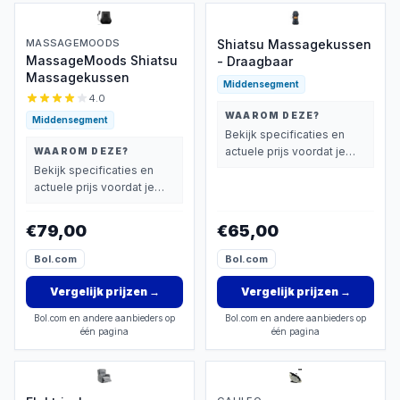
MASSAGEMOODS
Shiatsu Massagekussen
MassageMoods Shiatsu
- Draagbaar
Massagekussen
Middensegment
4.0
WAAROM DEZE?
Middensegment
Bekijk specificaties en
actuele prijs voordat je
WAAROM DEZE?
beslist.
Bekijk specificaties en
actuele prijs voordat je
beslist.
€79,00
€65,00
Bol.com
Bol.com
Vergelijk prijzen
→
Vergelijk prijzen
→
Bol.com en andere aanbieders op
Bol.com en andere aanbieders op
één pagina
één pagina