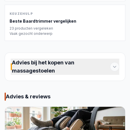
KEUZEHULP
Beste
Baardtrimmer
vergelijken
23
producten vergeleken
Vaak gezocht onderwerp
Advies bij het kopen van
massagestoelen
Een massagestoel maakt dagelijkse ontspanning
thuis mogelijk, zonder afspraken. Of je
gespannen schouders hebt na een werkdag,
Advies & reviews
spierpijn na het sporten of gewoon behoefte aan
rust: een goed model neemt die spanning weg op
het moment dat jij dat wilt. De markt biedt een
breed scala, van compacte kussens die je op een
gewone stoel legt tot volledige stoelen die je hele