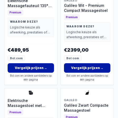
Elektrische
GALILEO
Galileo Wit - Premium
Massagefauteuil 135°
Compact Massagestoel
Kantelbaar
Premium
Premium
WAAROM DEZE?
WAAROM DEZE?
Logische keuze als
Logische keuze als
afwerking, prestaties of
afwerking, prestaties of
extra functies zwaarder
extra functies zwaarder
wegen dan prijs.
wegen dan prijs.
€489,95
€2399,00
Bol.com
Bol.com
Vergelijk prijzen
→
Vergelijk prijzen
→
Bol.com en andere aanbieders op
Bol.com en andere aanbieders op
één pagina
één pagina
Elektrische
GALILEO
Galileo Zwart Compacte
Massagestoel met
Massagestoel
Verwarming
Premium
Premium