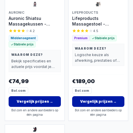
AURONIC
LIFEPRODUCTS
Auronic Shiatsu
Lifeproducts
Massagekussen -
Massagestoel -
Massagestoel -
Rugmassage Apparaat -
4.2
4.5
Massage Rug - Infrarood
Shiatsu Rug
Middensegment
Premium
Stabiele prijs
- Massage apparaat -
Massagekussen -
Stabiele prijs
Massage Stoel - Zwart
Massage Apparaat voor
WAAROM DEZE?
Nek en Rug - Massage
Logische keuze als
WAAROM DEZE?
Stoel met Infrarood
afwerking, prestaties of
Bekijk specificaties en
Verwarming
extra functies zwaarder
actuele prijs voordat je
wegen dan prijs.
beslist.
€74,99
€189,00
Bol.com
Bol.com
Vergelijk prijzen
→
Vergelijk prijzen
→
Bol.com en andere aanbieders op
Bol.com en andere aanbieders op
één pagina
één pagina