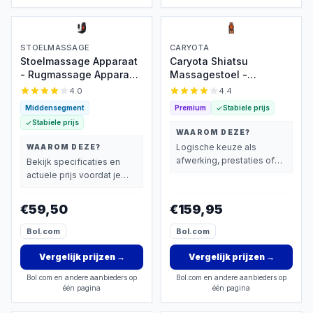
STOELMASSAGE
CARYOTA
Stoelmassage Apparaat
Caryota Shiatsu
- Rugmassage Apparaat
Massagestoel -
- Rugmassage Stoel -
Massage Apparaat -
4.0
4.4
Infrarood Verwarming -
Massagekussen met
Middensegment
Premium
Stabiele prijs
Massage -
Infrarood Warmte - 2-
Stabiele prijs
Pijnbestrijding
delig - Been
WAAROM DEZE?
Logische keuze als
WAAROM DEZE?
afwerking, prestaties of
Bekijk specificaties en
extra functies zwaarder
actuele prijs voordat je
wegen dan prijs.
beslist.
€59,50
€159,95
Bol.com
Bol.com
Vergelijk prijzen
→
Vergelijk prijzen
→
Bol.com en andere aanbieders op
Bol.com en andere aanbieders op
één pagina
één pagina