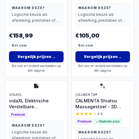
WAAROM DEZE?
WAAROM DEZE?
Logische keuze als
Logische keuze als
afwerking, prestaties of
afwerking, prestaties of
extra functies zwaarder
extra functies zwaarder
wegen dan prijs.
wegen dan prijs.
€158,99
€105,00
Bol.com
Bol.com
Vergelijk prijzen
→
Vergelijk prijzen
→
Bol.com en andere aanbieders op
Bol.com en andere aanbieders op
één pagina
één pagina
VIDAXL
CALMENTA®
vidaXL Elektrische
CALMENTA Shiatsu
Verstelbare
Massagestoel - 3D
Massagestoel
massage met warmte
4.8
Premium
Premium
Stabiele prijs
WAAROM DEZE?
Logische keuze als
WAAROM DEZE?
afwerking, prestaties of
Logische keuze als