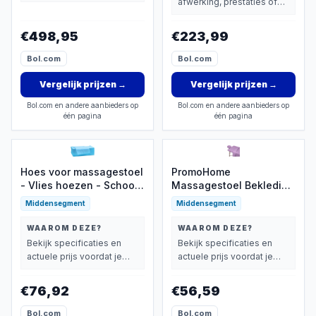
afwerking, prestaties of
extra functies zwaarder
extra functies zwaarder
wegen dan prijs.
wegen dan prijs.
€498,95
€223,99
Bol.com
Bol.com
Vergelijk prijzen
→
Vergelijk prijzen
→
Bol.com en andere aanbieders op
Bol.com en andere aanbieders op
één pagina
één pagina
Hoes voor massagestoel
PromoHome
- Vlies hoezen - Schoon
Massagestoel Bekleding
en hygiënisch werken -
Set - 3-delige
Middensegment
Middensegment
Met handige gaten - 80
Microvezel Hoes voor
x 180 cm
Comfortabele
WAAROM DEZE?
WAAROM DEZE?
Behandelingen
Bekijk specificaties en
Bekijk specificaties en
actuele prijs voordat je
actuele prijs voordat je
beslist.
beslist.
€76,92
€56,59
Bol.com
Bol.com