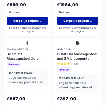
wegen dan prijs.
€886,99
€1964,99
Bol.com
Bol.com
Vergelijk prijzen
→
Vergelijk prijzen
→
Bol.com en andere aanbieders op
Bol.com en andere aanbieders op
één pagina
één pagina
MASSAGESTOEL,
HOMCOM
3D Shiatsu
HOMCOM Massagestoel
Massagestoel Zero
met 8 Vibratiepunten
Gravity
4.0
Premium
Premium
WAAROM DEZE?
Logische keuze als
WAAROM DEZE?
afwerking, prestaties of
Logische keuze als
extra functies zwaarder
afwerking, prestaties of
wegen dan prijs.
extra functies zwaarder
wegen dan prijs.
€887,99
€392,90