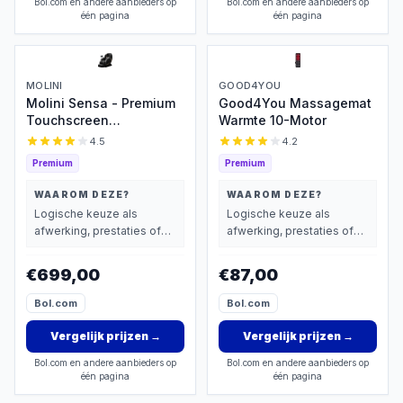
Bol.com en andere aanbieders op
Bol.com en andere aanbieders op
één pagina
één pagina
MOLINI
GOOD4YOU
Molini Sensa - Premium
Good4You Massagemat
Touchscreen
Warmte 10-Motor
Massagestoel
4.5
4.2
Premium
Premium
WAAROM DEZE?
WAAROM DEZE?
Logische keuze als
Logische keuze als
afwerking, prestaties of
afwerking, prestaties of
extra functies zwaarder
extra functies zwaarder
wegen dan prijs.
wegen dan prijs.
€699,00
€87,00
Bol.com
Bol.com
Vergelijk prijzen
→
Vergelijk prijzen
→
Bol.com en andere aanbieders op
Bol.com en andere aanbieders op
één pagina
één pagina