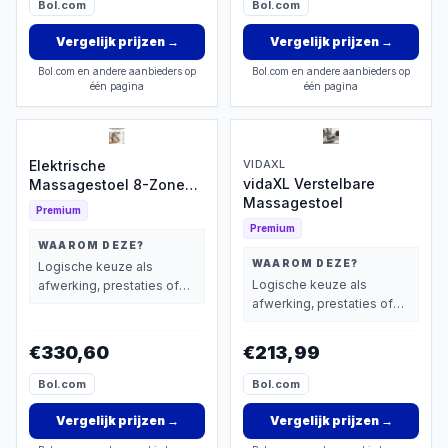
Bol.com
Bol.com
Vergelijk prijzen
→
Vergelijk prijzen
→
Bol.com en andere aanbieders op
Bol.com en andere aanbieders op
één pagina
één pagina
Elektrische
VIDAXL
vidaXL Verstelbare
Massagestoel 8-Zone
Massagestoel
Warmte
Premium
Premium
WAAROM DEZE?
WAAROM DEZE?
Logische keuze als
Logische keuze als
afwerking, prestaties of
afwerking, prestaties of
extra functies zwaarder
extra functies zwaarder
wegen dan prijs.
wegen dan prijs.
€330,60
€213,99
Bol.com
Bol.com
Vergelijk prijzen
→
Vergelijk prijzen
→