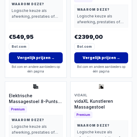
WAAROM DEZE?
WAAROM DEZE?
Logische keuze als
Logische keuze als
afwerking, prestaties of
afwerking, prestaties of
extra functies zwaarder
extra functies zwaarder
wegen dan prijs.
wegen dan prijs.
€549,95
€2399,00
Bol.com
Bol.com
Vergelijk prijzen
→
Vergelijk prijzen
→
Bol.com en andere aanbieders op
Bol.com en andere aanbieders op
één pagina
één pagina
Elektrische
VIDAXL
vidaXL Kunstleren
Massagestoel 8-Punts
Massagestoel
met Verwarming
Premium
Premium
WAAROM DEZE?
WAAROM DEZE?
Logische keuze als
Logische keuze als
afwerking, prestaties of