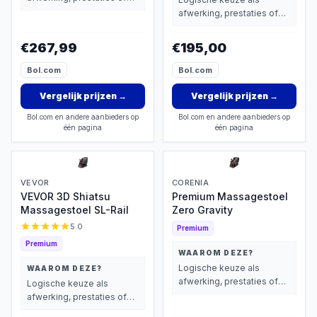
extra functies zwaarder
afwerking, prestaties of
wegen dan prijs.
extra functies zwaarder
wegen dan prijs.
€267,99
€195,00
Bol.com
Bol.com
Vergelijk prijzen
→
Vergelijk prijzen
→
Bol.com en andere aanbieders op
Bol.com en andere aanbieders op
één pagina
één pagina
VEVOR
CORENIA
VEVOR 3D Shiatsu
Premium Massagestoel
Massagestoel SL-Rail
Zero Gravity
5.0
Premium
Premium
WAAROM DEZE?
Logische keuze als
WAAROM DEZE?
afwerking, prestaties of
Logische keuze als
extra functies zwaarder
afwerking, prestaties of
wegen dan prijs.
extra functies zwaarder