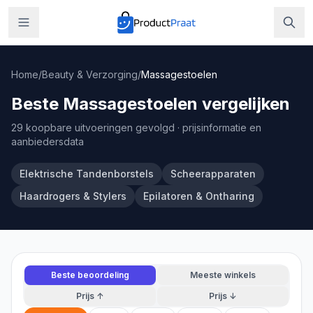
Home
/
Beauty & Verzorging
/
Massagestoelen
Beste Massagestoelen vergelijken
29 koopbare uitvoeringen gevolgd
· prijsinformatie en
aanbiedersdata
Elektrische Tandenborstels
Scheerapparaten
Haardrogers & Stylers
Epilatoren & Ontharing
Beste beoordeling
Meeste winkels
Prijs ↑
Prijs ↓