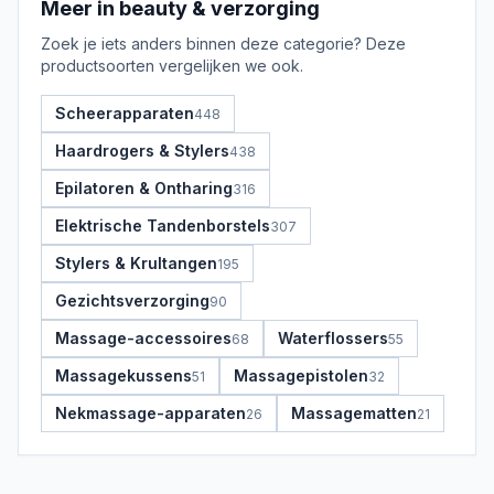
Meer in
beauty & verzorging
Zoek je iets anders binnen deze categorie? Deze
productsoorten vergelijken we ook.
Scheerapparaten
448
Haardrogers & Stylers
438
Epilatoren & Ontharing
316
Elektrische Tandenborstels
307
Stylers & Krultangen
195
Gezichtsverzorging
90
Massage-accessoires
Waterflossers
68
55
Massagekussens
Massagepistolen
51
32
Nekmassage-apparaten
Massagematten
26
21