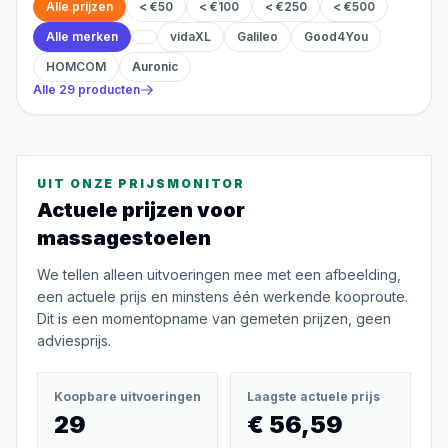
Alle prijzen
< €50
< €100
< €250
< €500
Alle merken
vidaXL
Galileo
Good4You
HOMCOM
Auronic
Alle
29
producten
UIT ONZE PRIJSMONITOR
Actuele prijzen voor
massagestoelen
We tellen alleen uitvoeringen mee met een afbeelding,
een actuele prijs en minstens één werkende kooproute.
Dit is een momentopname van gemeten prijzen, geen
adviesprijs.
Koopbare uitvoeringen
Laagste actuele prijs
29
€ 56,59