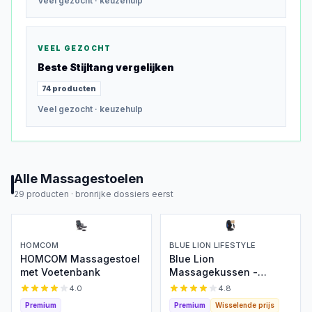
Veel gezocht
· keuzehulp
VEEL GEZOCHT
Beste
Stijltang
vergelijken
74
producten
Veel gezocht
· keuzehulp
Alle
Massagestoelen
29
producten ·
bronrijke dossiers eerst
HOMCOM
BLUE LION LIFESTYLE
HOMCOM Massagestoel
Blue Lion
met Voetenbank
Massagekussen -
Shiatsu & Warmte
4.0
4.8
Premium
Premium
Wisselende prijs