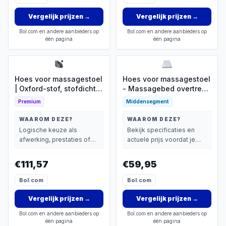
Vergelijk prijzen
→
Vergelijk prijzen
→
Bol.com en andere aanbieders op
Bol.com en andere aanbieders op
één pagina
één pagina
Hoes voor massagestoel
Hoes voor massagestoel
| Oxford-stof, stofdichte
- Massagebed overtrek -
hoes - krasbestendige
Wellness en spa - Anti-
Premium
Middensegment
massagestoelbeschermer
slip oppervlak - 80 x 190
met rits - voor meubels,
cm - Zoals afgebeeld
WAAROM DEZE?
WAAROM DEZE?
kantoor, thuis, spa,
Logische keuze als
Bekijk specificaties en
kamer, slaapkamer,
afwerking, prestaties of
actuele prijs voordat je
lounge, kliniek
extra functies zwaarder
beslist.
wachtruimte
wegen dan prijs.
€111,57
€59,95
Bol.com
Bol.com
Vergelijk prijzen
→
Vergelijk prijzen
→
Bol.com en andere aanbieders op
Bol.com en andere aanbieders op
één pagina
één pagina