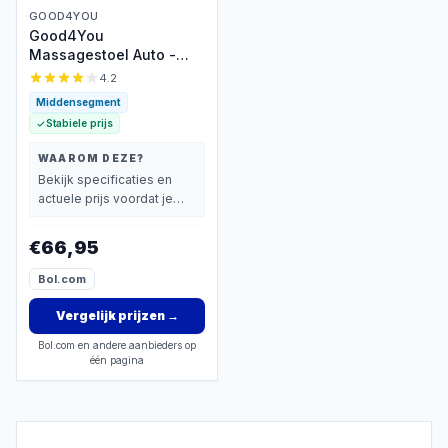
GOOD4YOU
Good4You
Massagestoel Auto -
Massagekussen -
4.2
Massage apparaat - Rug
Middensegment
- Infrarood -
Stabiele prijs
Verwarmingsfunctie -
Zwart
WAAROM DEZE?
Bekijk specificaties en
actuele prijs voordat je
beslist.
€66,95
Bol.com
Vergelijk prijzen
→
Bol.com en andere aanbieders op
één pagina