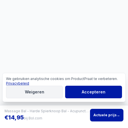
We gebruiken analytische cookies om ProductPraat te verbeteren.
Cookies
Privacybeleid
Weigeren
Accepteren
Massage Bal - Harde Spierknoop Bal - Acupunctuur - Massagebal Voeten - Hard - Set van 3
Actuele prijs
→
€
14,95
bij
Bol.com