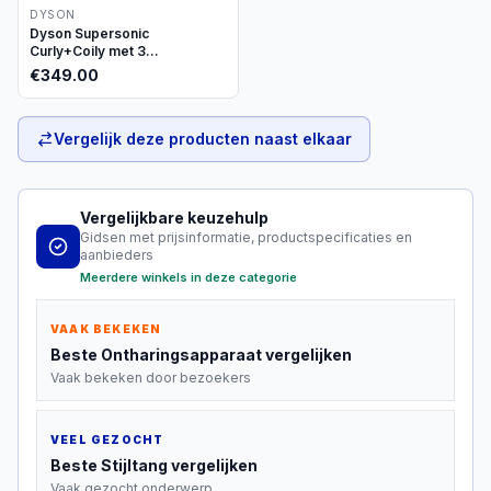
DYSON
Dyson Supersonic
Curly+Coily met 3
opzetstukken
€
349.00
Vergelijk deze producten naast elkaar
Vergelijkbare keuzehulp
Gidsen met prijsinformatie, productspecificaties en
aanbieders
Meerdere winkels in deze categorie
VAAK BEKEKEN
Beste
Ontharingsapparaat
vergelijken
Vaak bekeken door bezoekers
VEEL GEZOCHT
Beste
Stijltang
vergelijken
Vaak gezocht onderwerp