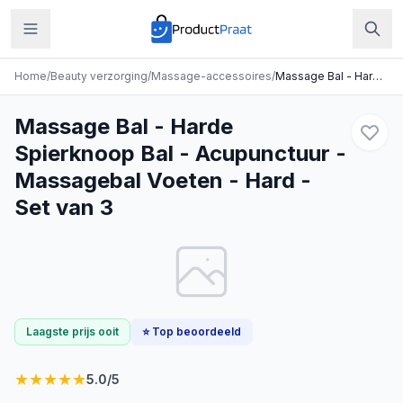
Home
/
Beauty verzorging
/
Massage-accessoires
/
Massage Bal - Harde Spierknoop Bal - Acupunctuur - Massagebal Voeten - Hard - Set van 3
Massage Bal - Harde
Spierknoop Bal - Acupunctuur -
Massagebal Voeten - Hard -
Set van 3
Laagste prijs ooit
⭐ Top beoordeeld
★
★
★
★
★
5.0
/5