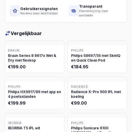
Transparant
Gebruikerssignalen
Doorverwijzing naar
Reviews waar beschikbaar
aanbieder
Vergelijkbaar
BRAUN
PHILIPS
Braun Series 8 8617s Wet &
Philips S8697/55 met SkinIQ
Dry met flexkop
en Quick Clean Pod
€
199.00
€
184.95
PHILIPS
RADIENCÉ
Philips HX9917/89 met app en
Radiencé X-Pro 900 IPL met
4 poetsstanden
koeling
€
199.99
€
99.00
IBORRIA
PHILIPS
IBORRIA T5 IPL wit
Philips Sonicare 6100