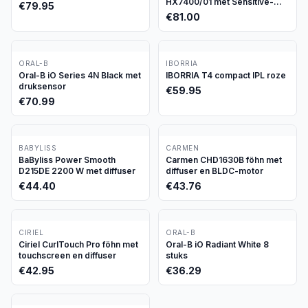
HX7400/01 met Sensitive-
€
79.95
stand
€
81.00
ORAL-B
IBORRIA
Oral-B iO Series 4N Black met
IBORRIA T4 compact IPL roze
druksensor
€
59.95
€
70.99
BABYLISS
CARMEN
BaByliss Power Smooth
Carmen CHD1630B föhn met
D215DE 2200 W met diffuser
diffuser en BLDC-motor
€
44.40
€
43.76
CIRIEL
ORAL-B
Ciriel CurlTouch Pro föhn met
Oral-B iO Radiant White 8
touchscreen en diffuser
stuks
€
42.95
€
36.29