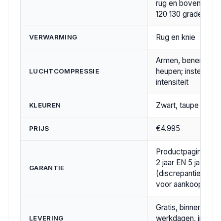
rug en bovenbenen
120 130 graden)
Rug en knie
VERWARMING
Armen, benen en
heupen; instelbare
LUCHTCOMPRESSIE
intensiteit
Zwart, taupe
KLEUREN
€4.995
PRIJS
Productpagina ver
2 jaar EN 5 jaar
GARANTIE
(discrepantie, veri
voor aankoop)
Gratis, binnen 5
werkdagen, inclusi
LEVERING