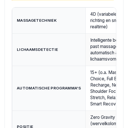
4D (variabele diept
richting en snelheid
MASSAGETECHNIEK
realtime)
Intelligente body s
past massageposit
LICHAAMSDETECTIE
automatisch aan o
lichaamsvorm
15+ (o.a. Masters
Choice, Full Body
Recharge, Neck &
AUTOMATISCHE PROGRAMMA'S
Shoulder Focus, D
Stretch, Relax & Sl
Smart Recovery)
Zero Gravity
(wervelkolomontla
POSITIE