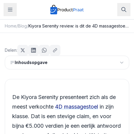
Home
/
Blog
/
Kiyora Serenity review: is dit de 4D massagestoel die jouw lichaam herkent?
Beauty & Verzorging
Kiyora Serenity review: is dit de 4D
Delen:
massagestoel die jouw lichaam
Inhoudsopgave
herkent?
Redactie ProductPraat
Bijgewerkt: 25 juli 2026
27
min leestijd
De Kiyora Serenity presenteert zich als de
meest verkochte
4D massagestoel
in zijn
klasse. Dat is een stevige claim, en voor
bijna €5.000 verdien je een eerlijk antwoord