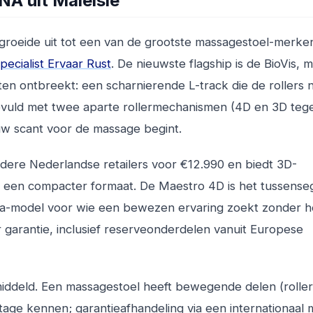
A uit Maleisië
 groeide uit tot een van de grootste massagestoel-merke
ecialist Ervaar Rust
. De nieuwste flagship is de BioVis, 
n ontbreekt: een scharnierende L-track die de rollers 
evuld met twee aparte rollermechanismen (4D en 3D tegel
uw scant voor de massage begint.
dere Nederlandse retailers voor €12.990 en biedt 3D-
in een compacter formaat. De Maestro 4D is het tussens
wa-model voor wie een bewezen ervaring zoekt zonder h
r garantie, inclusief reserveonderdelen vanuit Europese
emiddeld. Een massagestoel heeft bewegende delen (roller
age kennen; garantieafhandeling via een internationaal