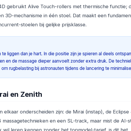
 4D gebruikt Alive Touch-rollers met thermische functie; 
en 3D-mechanisme in één stoel. Dat maakt een fundamen
rrent-stoelen bij gelijke prijsklasse.
 liggen dan je hart. In die positie zijn je spieren al deels ontspa
en en de massage dieper aanvoelt zonder extra druk. De techniek
om rugbelasting bij astronauten tijdens de lancering te minimalise
rai en Zenith
an elkaar onderscheiden zijn: de Mirai (instap), de Eclipse
24 massagetechnieken en een SL-track, maar mist de AI-s
wil leren kennen zonder het topmodel-tarief, is dit het