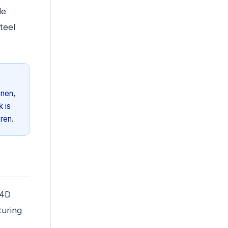
de
teel
nnen,
 is
ren.
 4D
turing