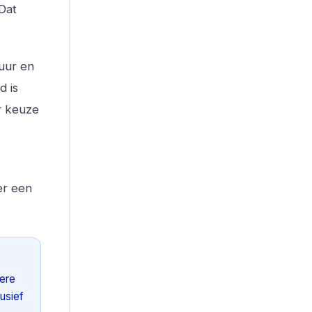
Dat
.
uur en
d is
er keuze
er een
dere
lusief