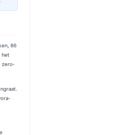
.
ken, 86
 het
e zero-
ngraat.
yora-
me