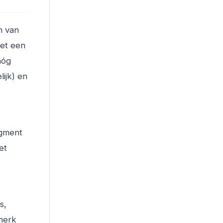
n van
met een
nóg
ijk) en
egment
et
s,
 merk