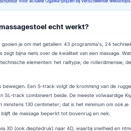
jsmonitor
voor actuele Ogawa-prijzen bij verschillende webshops
 massagestoel echt werkt?
 gooien je om met getallen: 43 programma's, 24 technie
s zegt bijna niets over de kwaliteit van een massage. Wat
e technische elementen: het railtype, de rollerdimensie, d
rs bewegen. Een S-track volgt de kromming van de rugge
Een SL-track combineert beide. De meeste volwaardige Ki
minstens 130 centimeter; dat is het minimum om ook je
blijft de massage beperkt tot bovenrug en nek.
via 3D (ook dieptedruk) naar 4D, waarbij snelheid en rit