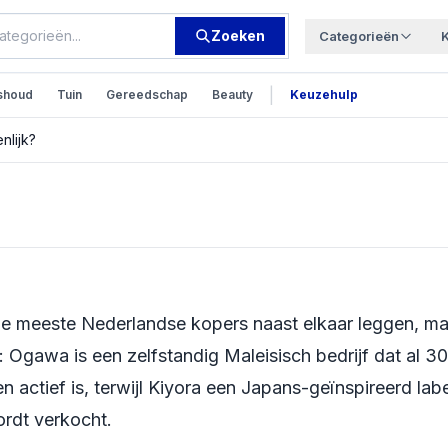
Zoeken
Categorieën
|
shoud
Tuin
Gereedschap
Beauty
Keuzehulp
nlijk?
stoel: wat koop je
e meeste Nederlandse kopers naast elkaar leggen, ma
Ogawa is een zelfstandig Maleisisch bedrijf dat al 30
 actief is, terwijl Kiyora een Japans-geïnspireerd labe
ordt verkocht.