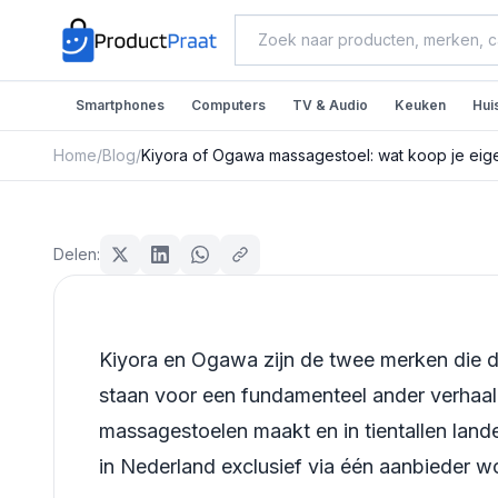
Smartphones
Computers
TV & Audio
Keuken
Hui
Home
/
Blog
/
Kiyora of Ogawa massagestoel: wat koop je eige
Beauty & Verzorging
Kiyora of Ogawa massage
Delen:
eigenlijk?
Redactie ProductPraat
Kiyora en Ogawa zijn de twee merken die d
Bijgewerkt: 25 juli 2026
14
min leestijd
staan voor een fundamenteel ander verhaal: 
massagestoelen maakt en in tientallen landen
in Nederland exclusief via één aanbieder w