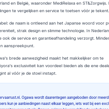
erland en België, waaronder MediRelaxa en ST&Zorgwijs. 
ingen te vergelijken en service te toetsen vóór je tekent
abel: de naam is ontleend aan het Japanse woord voor p
ereniteit, strak design en slimme technologie. In Nederlan
 die ook de service en garantieafhandeling verzorgt. Mind
één aanspreekpunt.
awa's brede aanwezigheid maakt het makkelijker om te
yora's exclusiviteit kan voordeel bieden als die ene deal
nt al vóór je de stoel instapt.
ia ervaarrust.nl. Ogawa wordt daarentegen aangeboden door meer
pers kun je aanbiedingen naast elkaar leggen, iets wat bij een exc