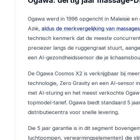
Ogawa: dertig jaar massage-DN
Ogawa werd in 1996 opgericht in Maleisië en
Azië,
aldus de merkvergelijking van massagesp
technisch kenmerk dat de meeste concurrente
preciezer langs de ruggengraat stuurt, aang
een AI-gezondheidssensor die je lichaamsbo
De Ogawa Cosmos X2 is verkrijgbaar bij meer
technologie, Zero Gravity en een AI-sensor 
met AI-sturing en het meest verkochte Oga
topmodel-tarief. Ogawa biedt standaard 5 jaa
distributiecentra voor snelle levering.
Die 5 jaar garantie is in dit segment boveng
luchtpompen, verwarmingselementen) die slijt