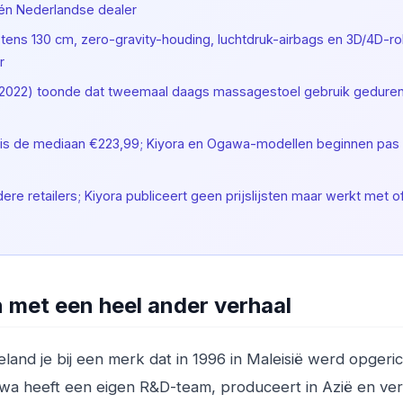
één Nederlandse dealer
tens 130 cm, zero-gravity-houding, luchtdruk-airbags en 3D/4D-rol
r
 2022) toonde dat tweemaal daags massagestoel gebruik gedure
 is de mediaan €223,99; Kiyora en Ogawa-modellen beginnen pas
 retailers; Kiyora publiceert geen prijslijsten maar werkt met of
 met een heel ander verhaal
and je bij een merk dat in 1996 in Maleisië werd opgeri
gawa heeft een eigen R&D-team, produceert in Azië en ve