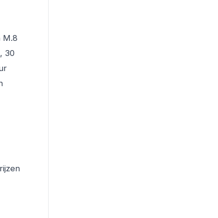
n M.8
, 30
ur
h
rijzen