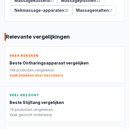
Massagekussens
Massagepistolen
51
32
Nekmassage-apparaten
Massagematten
26
21
Relevante vergelijkingen
VAAK BEKEKEN
Beste
Ontharingsapparaat
vergelijken
148
producten vergeleken
Vaak bekeken door bezoekers
VEEL GEZOCHT
Beste
Stijltang
vergelijken
74
producten vergeleken
Vaak gezocht onderwerp