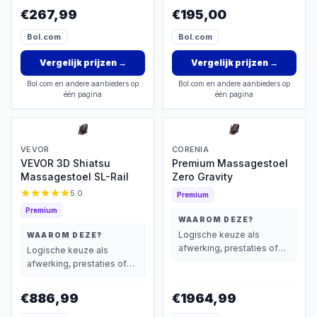
wegen dan prijs.
€267,99
€195,00
Bol.com
Bol.com
Vergelijk prijzen
→
Vergelijk prijzen
→
Bol.com en andere aanbieders op
Bol.com en andere aanbieders op
één pagina
één pagina
VEVOR
CORENIA
VEVOR 3D Shiatsu
Premium Massagestoel
Massagestoel SL-Rail
Zero Gravity
5.0
Premium
Premium
WAAROM DEZE?
Logische keuze als
WAAROM DEZE?
afwerking, prestaties of
Logische keuze als
extra functies zwaarder
afwerking, prestaties of
wegen dan prijs.
extra functies zwaarder
wegen dan prijs.
€886,99
€1964,99