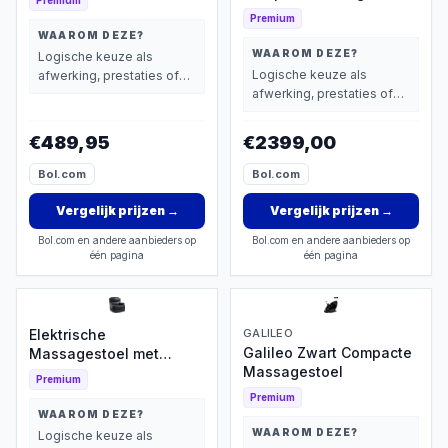
Premium
Premium
WAAROM DEZE?
WAAROM DEZE?
Logische keuze als
Logische keuze als
afwerking, prestaties of
afwerking, prestaties of
extra functies zwaarder
extra functies zwaarder
wegen dan prijs.
wegen dan prijs.
€489,95
€2399,00
Bol.com
Bol.com
Vergelijk prijzen
→
Vergelijk prijzen
→
Bol.com en andere aanbieders op
Bol.com en andere aanbieders op
één pagina
één pagina
Elektrische
GALILEO
Galileo Zwart Compacte
Massagestoel met
Massagestoel
Verwarming
Premium
Premium
WAAROM DEZE?
WAAROM DEZE?
Logische keuze als