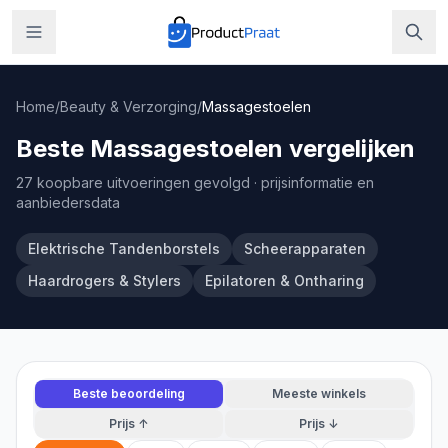
Home
/
Beauty & Verzorging
/
Massagestoelen
Beste Massagestoelen vergelijken
27 koopbare uitvoeringen gevolgd
· prijsinformatie en
aanbiedersdata
Elektrische Tandenborstels
Scheerapparaten
Haardrogers & Stylers
Epilatoren & Ontharing
Beste beoordeling
Meeste winkels
Prijs ↑
Prijs ↓