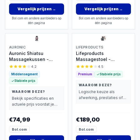
Vergelijk prijzen
→
Vergelijk prijzen
→
Bol.com en andere aanbieders op
Bol.com en andere aanbieders op
één pagina
één pagina
AURONIC
LIFEPRODUCTS
Auronic Shiatsu
Lifeproducts
Massagekussen -
Massagestoel -
Massagestoel -
Rugmassage Apparaat -
4.2
4.5
Massage Rug - Infrarood
Shiatsu Rug
Middensegment
Premium
Stabiele prijs
- Massage apparaat -
Massagekussen -
Stabiele prijs
Massage Stoel - Zwart
Massage Apparaat voor
WAAROM DEZE?
Nek en Rug - Massage
Logische keuze als
WAAROM DEZE?
Stoel met Infrarood
afwerking, prestaties of
Bekijk specificaties en
Verwarming
extra functies zwaarder
actuele prijs voordat je
wegen dan prijs.
beslist.
€74,99
€189,00
Bol.com
Bol.com