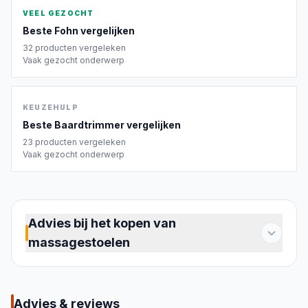
VEEL GEZOCHT
Beste
Fohn
vergelijken
32
producten vergeleken
Vaak gezocht onderwerp
KEUZEHULP
Beste
Baardtrimmer
vergelijken
23
producten vergeleken
Vaak gezocht onderwerp
Advies bij het kopen van
massagestoelen
Een massagestoel maakt dagelijkse ontspanning
thuis mogelijk, zonder afspraken. Of je
gespannen schouders hebt na een werkdag,
Advies & reviews