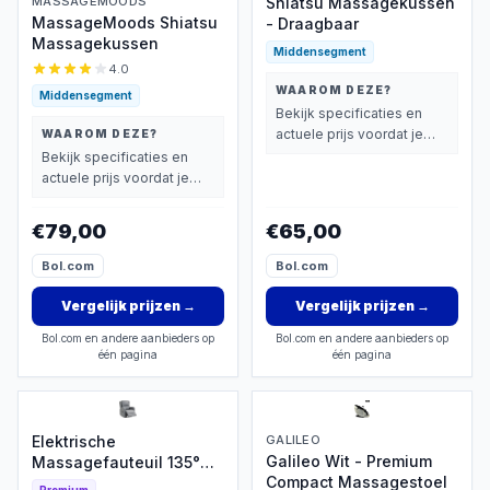
MASSAGEMOODS
Shiatsu Massagekussen
MassageMoods Shiatsu
- Draagbaar
Massagekussen
Middensegment
4.0
WAAROM DEZE?
Middensegment
Bekijk specificaties en
actuele prijs voordat je
WAAROM DEZE?
beslist.
Bekijk specificaties en
actuele prijs voordat je
beslist.
€79,00
€65,00
Bol.com
Bol.com
Vergelijk prijzen
→
Vergelijk prijzen
→
Bol.com en andere aanbieders op
Bol.com en andere aanbieders op
één pagina
één pagina
Elektrische
GALILEO
Galileo Wit - Premium
Massagefauteuil 135°
Compact Massagestoel
Kantelbaar