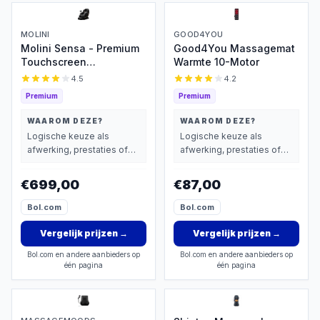
MOLINI
GOOD4YOU
Molini Sensa - Premium
Good4You Massagemat
Touchscreen
Warmte 10-Motor
Massagestoel
4.5
4.2
Premium
Premium
WAAROM DEZE?
WAAROM DEZE?
Logische keuze als
Logische keuze als
afwerking, prestaties of
afwerking, prestaties of
extra functies zwaarder
extra functies zwaarder
wegen dan prijs.
wegen dan prijs.
€699,00
€87,00
Bol.com
Bol.com
Vergelijk prijzen
→
Vergelijk prijzen
→
Bol.com en andere aanbieders op
Bol.com en andere aanbieders op
één pagina
één pagina