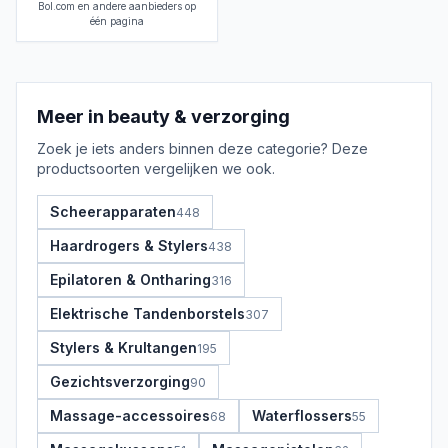
Bol.com en andere aanbieders op
één pagina
Meer in
beauty & verzorging
Zoek je iets anders binnen deze categorie? Deze
productsoorten vergelijken we ook.
Scheerapparaten
448
Haardrogers & Stylers
438
Epilatoren & Ontharing
316
Elektrische Tandenborstels
307
Stylers & Krultangen
195
Gezichtsverzorging
90
Massage-accessoires
Waterflossers
68
55