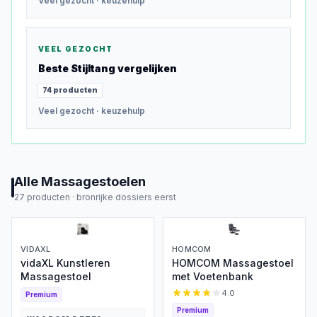
Veel gezocht
· keuzehulp
VEEL GEZOCHT
Beste
Stijltang
vergelijken
74
producten
Veel gezocht
· keuzehulp
Alle
Massagestoelen
27
producten ·
bronrijke dossiers eerst
VIDAXL
HOMCOM
vidaXL Kunstleren
HOMCOM Massagestoel
Massagestoel
met Voetenbank
4.0
Premium
Premium