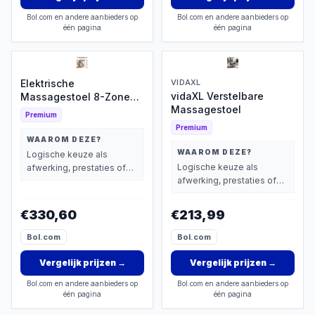
Bol.com en andere aanbieders op
Bol.com en andere aanbieders op
één pagina
één pagina
Elektrische
VIDAXL
vidaXL Verstelbare
Massagestoel 8-Zone
Massagestoel
Warmte
Premium
Premium
WAAROM DEZE?
WAAROM DEZE?
Logische keuze als
Logische keuze als
afwerking, prestaties of
afwerking, prestaties of
extra functies zwaarder
extra functies zwaarder
wegen dan prijs.
wegen dan prijs.
€330,60
€213,99
Bol.com
Bol.com
Vergelijk prijzen
→
Vergelijk prijzen
→
Bol.com en andere aanbieders op
Bol.com en andere aanbieders op
één pagina
één pagina