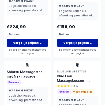
WAAROM DEZE?
Logische keuze als
WAAROM DEZE?
afwerking, prestaties of
Logische keuze als
extra functies zwaarder
afwerking, prestaties of
wegen dan prijs.
extra functies zwaarder
wegen dan prijs.
€224,99
€158,99
Bol.com
Bol.com
Vergelijk prijzen
→
Vergelijk prijzen
→
Bol.com en andere aanbieders op
Bol.com en andere aanbieders op
één pagina
één pagina
Shiatsu Massagestoel
BLUE LION LIFESTYLE
Blue Lion
met Nekmassage
Massagekussen -
Premium
Shiatsu & Warmte
4.8
WAAROM DEZE?
Premium
Wisselende prijs
Logische keuze als
afwerking, prestaties of
WAAROM DEZE?
extra functies zwaarder
Logische keuze als