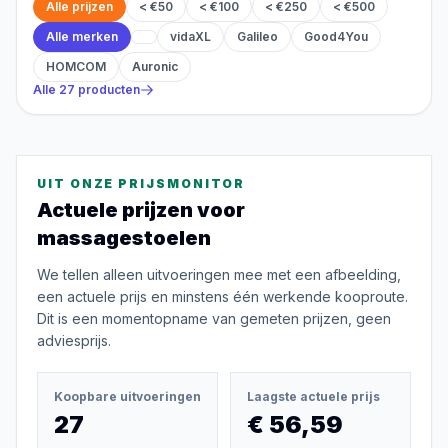
Alle prijzen
< €50
< €100
< €250
< €500
Alle merken
vidaXL
Galileo
Good4You
HOMCOM
Auronic
Alle
27
producten
UIT ONZE PRIJSMONITOR
Actuele prijzen voor
massagestoelen
We tellen alleen uitvoeringen mee met een afbeelding,
een actuele prijs en minstens één werkende kooproute.
Dit is een momentopname van gemeten prijzen, geen
adviesprijs.
Koopbare uitvoeringen
Laagste actuele prijs
27
€ 56,59