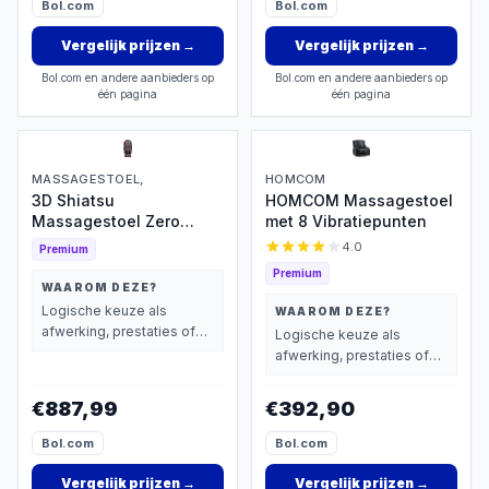
Bol.com
Bol.com
Vergelijk prijzen
→
Vergelijk prijzen
→
Bol.com en andere aanbieders op
Bol.com en andere aanbieders op
één pagina
één pagina
MASSAGESTOEL,
HOMCOM
3D Shiatsu
HOMCOM Massagestoel
Massagestoel Zero
met 8 Vibratiepunten
Gravity
4.0
Premium
Premium
WAAROM DEZE?
Logische keuze als
WAAROM DEZE?
afwerking, prestaties of
Logische keuze als
extra functies zwaarder
afwerking, prestaties of
wegen dan prijs.
extra functies zwaarder
wegen dan prijs.
€887,99
€392,90
Bol.com
Bol.com
Vergelijk prijzen
→
Vergelijk prijzen
→