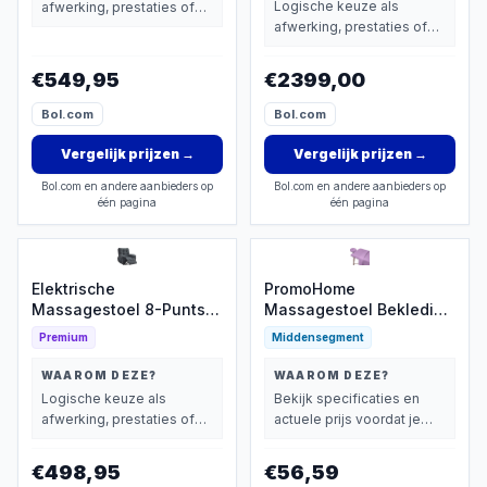
Logische keuze als
afwerking, prestaties of
afwerking, prestaties of
extra functies zwaarder
extra functies zwaarder
wegen dan prijs.
wegen dan prijs.
€549,95
€2399,00
Bol.com
Bol.com
Vergelijk prijzen
→
Vergelijk prijzen
→
Bol.com en andere aanbieders op
Bol.com en andere aanbieders op
één pagina
één pagina
Elektrische
PromoHome
Massagestoel 8-Punts
Massagestoel Bekleding
met Verwarming
Set - 3-delige
Premium
Middensegment
Microvezel Hoes voor
Comfortabele
WAAROM DEZE?
WAAROM DEZE?
Behandelingen
Logische keuze als
Bekijk specificaties en
afwerking, prestaties of
actuele prijs voordat je
extra functies zwaarder
beslist.
wegen dan prijs.
€498,95
€56,59