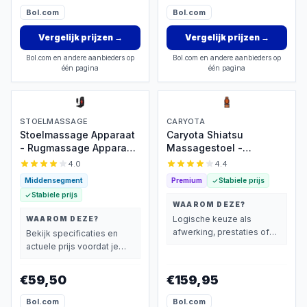
Bol.com
Bol.com
Vergelijk prijzen
→
Vergelijk prijzen
→
Bol.com en andere aanbieders op
Bol.com en andere aanbieders op
één pagina
één pagina
STOELMASSAGE
CARYOTA
Stoelmassage Apparaat
Caryota Shiatsu
- Rugmassage Apparaat
Massagestoel -
- Rugmassage Stoel -
Massage Apparaat -
4.0
4.4
Infrarood Verwarming -
Massagekussen met
Middensegment
Premium
Stabiele prijs
Massage -
Infrarood Warmte - 2-
Stabiele prijs
Pijnbestrijding
delig - Been
WAAROM DEZE?
Logische keuze als
WAAROM DEZE?
afwerking, prestaties of
Bekijk specificaties en
extra functies zwaarder
actuele prijs voordat je
wegen dan prijs.
beslist.
€59,50
€159,95
Bol.com
Bol.com