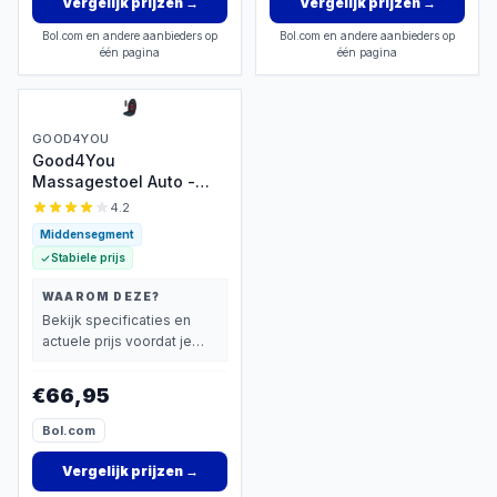
Vergelijk prijzen
→
Vergelijk prijzen
→
Bol.com en andere aanbieders op
Bol.com en andere aanbieders op
één pagina
één pagina
GOOD4YOU
Good4You
Massagestoel Auto -
Massagekussen -
4.2
Massage apparaat - Rug
Middensegment
- Infrarood -
Stabiele prijs
Verwarmingsfunctie -
Zwart
WAAROM DEZE?
Bekijk specificaties en
actuele prijs voordat je
beslist.
€66,95
Bol.com
Vergelijk prijzen
→