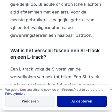
geleidelijk op. Bij acute of chronische klachten
altijd afstemmen met een arts. Voor de
meeste gebruikers is dagelijks gebruik van
vijftien tot twintig minuten na de
gewenningstermijn een haalbaar patroon.
Wat is het verschil tussen een SL-track
en een L-track?
Een L-track volgt de S-vorm van de
wervelkolom van nek tot billen. Een SL-track
verlengt die boog door tot de bovenbenen.
We gebruiken analytische cookies om ProductPraat te verbeteren.
Cookies
Voor mensen met spanning in de lage rug of
Privacybeleid
📬
Mis geen producttips!
bilspieren geeft een SL-track meer dekking.
Weigeren
Accepteren
Aanmelden
Een L-track is toereikend als de klachten zich