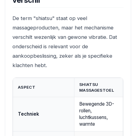
verschil
De term "shiatsu" staat op veel
massageproducten, maar het mechanisme
verschilt wezenlijk van gewone vibratie. Dat
onderscheid is relevant voor de
aankoopbeslissing, zeker als je specifieke
klachten hebt.
SHIATSU
ASPECT
VIB
MASSAGESTOEL
Bewegende 3D-
rollen,
Tril
Techniek
luchtkussens,
vas
warmte