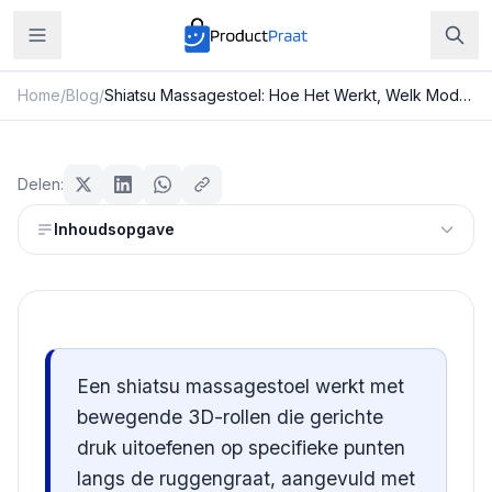
Home
/
Blog
/
Shiatsu Massagestoel: Hoe Het Werkt, Welk Model Je Kiest en Wat Je Mag Verwachten
Beauty & Verzorging
Shiatsu Massagestoel: Hoe Het
Delen:
Werkt, Welk Model Je Kiest en Wat
Inhoudsopgave
Je Mag Verwachten
Redactie ProductPraat
Bijgewerkt: 25 juli 2026
9
min leestijd
Een shiatsu massagestoel werkt met
bewegende 3D-rollen die gerichte
druk uitoefenen op specifieke punten
langs de ruggengraat, aangevuld met