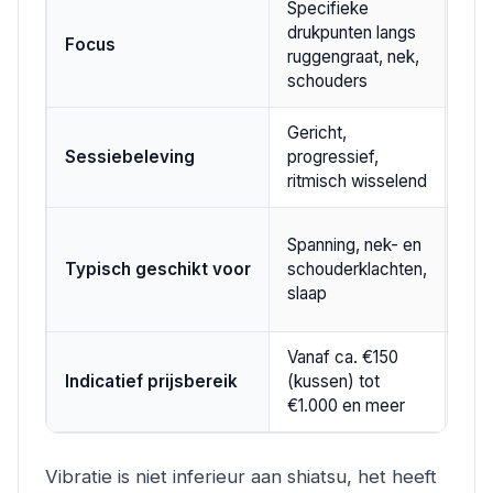
Specifieke
Bre
drukpunten langs
Focus
spi
ruggengraat, nek,
via 
schouders
Gericht,
Dir
Sessiebeleving
progressief,
geli
ritmisch wisselend
Alg
Spanning, nek- en
spi
Typisch geschikt voor
schouderklachten,
kor
slaap
ont
Vanaf ca. €150
Van
Indicatief prijsbereik
(kussen) tot
tot
€1.000 en meer
Vibratie is niet inferieur aan shiatsu, het heeft