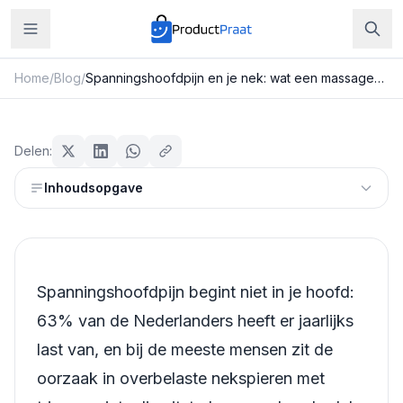
Home
/
Blog
/
Spanningshoofdpijn en je nek: wat een massagekussen wél en niet voor je doet
Beauty & Verzorging
Spanningshoofdpijn en je nek: wat
Delen:
een massagekussen wél en niet
Inhoudsopgave
voor je doet
Redactie ProductPraat
Bijgewerkt: 25 juli 2026
11
min leestijd
Spanningshoofdpijn begint niet in je hoofd:
63% van de Nederlanders heeft er jaarlijks
last van, en bij de meeste mensen zit de
oorzaak in overbelaste nekspieren met