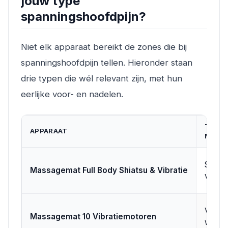
jouw type
spanningshoofdpijn?
Niet elk apparaat bereikt de zones die bij
spanningshoofdpijn tellen. Hieronder staan
drie typen die wél relevant zijn, met hun
eerlijke voor- en nadelen.
TYPE
APPARAAT
MASS
Shiats
Massagemat Full Body Shiatsu & Vibratie
vibrati
Vibrat
Massagemat 10 Vibratiemotoren
warmt