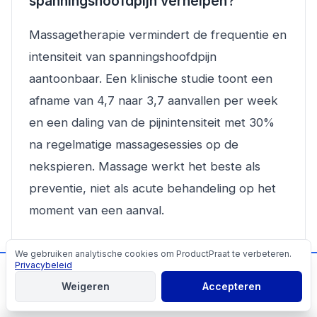
spanningshoofdpijn verhelpen?
Massagetherapie vermindert de frequentie en
intensiteit van spanningshoofdpijn
aantoonbaar. Een klinische studie toont een
afname van 4,7 naar 3,7 aanvallen per week
en een daling van de pijnintensiteit met 30%
na regelmatige massagesessies op de
nekspieren. Massage werkt het beste als
preventie, niet als acute behandeling op het
moment van een aanval.
Welk kussen bij nekklachten en
We gebruiken analytische cookies om ProductPraat te verbeteren.
Cookies
Privacybeleid
hoofdpijn?
📬
Mis geen producttips!
Weigeren
Accepteren
Aanmelden
Voor nekklachten gecombineerd met