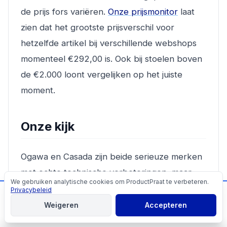
de prijs fors variëren.
Onze prijsmonitor
laat
zien dat het grootste prijsverschil voor
hetzelfde artikel bij verschillende webshops
momenteel €292,00 is. Ook bij stoelen boven
de €2.000 loont vergelijken op het juiste
moment.
Onze kijk
Ogawa en Casada zijn beide serieuze merken
met echte technische verbeteringen, maar
We gebruiken analytische cookies om ProductPraat te verbeteren.
Cookies
hun marketingverhalen verdienen meer
Privacybeleid
📬
Mis geen producttips!
scepsis dan ze doorgaans krijgen. Casada's
Weigeren
Accepteren
Aanmelden
claim dat Braintronics massage tot 80%