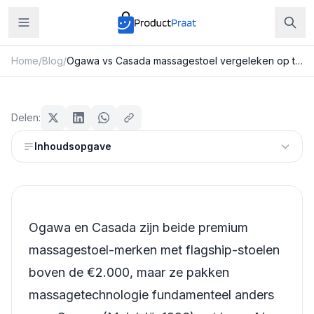
Home
/
Blog
/
Ogawa vs Casada massagestoel vergeleken op technologie en prijs
Beauty & Verzorging
Ogawa vs Casada massagestoel
Delen:
vergeleken op technologie en prijs
Inhoudsopgave
Redactie ProductPraat
Bijgewerkt: 25 juli 2026
13
min leestijd
Ogawa en Casada zijn beide premium
massagestoel-merken met flagship-stoelen
boven de €2.000, maar ze pakken
massagetechnologie fundamenteel anders