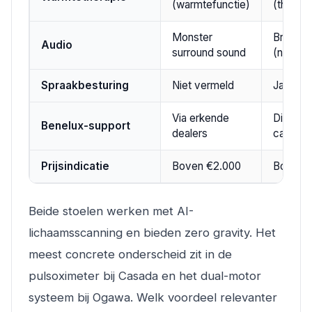
(warmtefunctie)
(therap
Monster
Braintro
Audio
surround sound
(neuro-
Spraakbesturing
Niet vermeld
Ja
Via erkende
Directe
Benelux-support
dealers
casada
Prijsindicatie
Boven €2.000
Boven 
Beide stoelen werken met AI-
lichaamsscanning en bieden zero gravity. Het
meest concrete onderscheid zit in de
pulsoximeter bij Casada en het dual-motor
systeem bij Ogawa. Welk voordeel relevanter