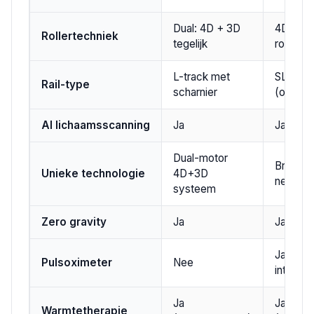
Dual: 4D + 3D
4D, 2 m
Rollertechniek
tegelijk
rollers
L-track met
SL-Flex
Rail-type
scharnier
(ook dij
AI lichaamsscanning
Ja
Ja
Dual-motor
Braintro
Unieke technologie
4D+3D
neuro-a
systeem
Zero gravity
Ja
Ja
Ja (act
Pulsoximeter
Nee
intensit
Ja
Jade-w
Warmtetherapie