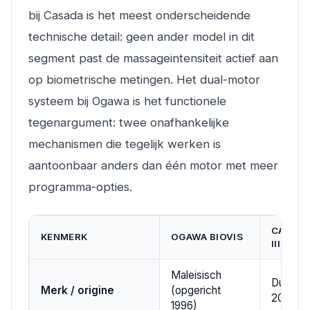
bij Casada is het meest onderscheidende
technische detail: geen ander model in dit
segment past de massageintensiteit actief aan
op biometrische metingen. Het dual-motor
systeem bij Ogawa is het functionele
tegenargument: twee onafhankelijke
mechanismen die tegelijk werken is
aantoonbaar anders dan één motor met meer
programma-opties.
CASADA
KENMERK
OGAWA BIOVIS
III
Maleisisch
Duits (o
Merk / origine
(opgericht
2000)
1996)