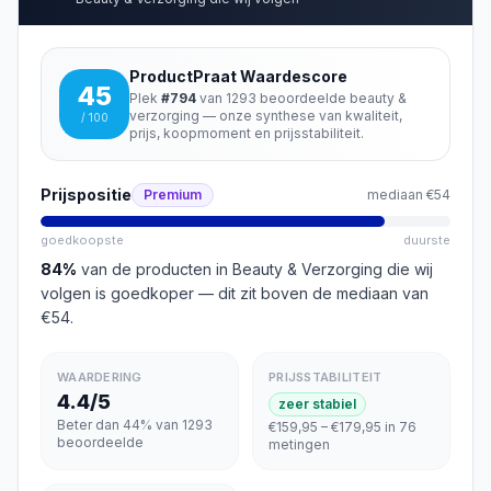
ProductPraat Waardescore
45
Plek
#
794
van
1293
beoordeelde
beauty &
verzorging
— onze synthese van kwaliteit,
/ 100
prijs, koopmoment en prijsstabiliteit.
Prijspositie
Premium
mediaan
€54
goedkoopste
duurste
84
%
van de producten in
Beauty & Verzorging
die wij
volgen is goedkoper
— dit zit boven de mediaan van
€54
.
WAARDERING
PRIJSSTABILITEIT
4.4/5
zeer stabiel
Beter dan 44% van 1293
€159,95 – €179,95 in 76
beoordeelde
metingen