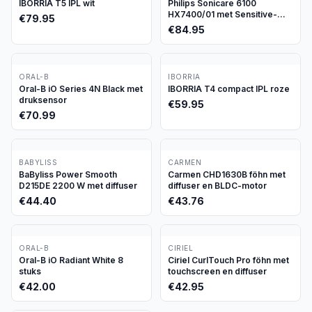
IBORRIA T5 IPL wit
Philips Sonicare 6100
HX7400/01 met Sensitive-
€
79.95
stand
€
84.95
ORAL-B
IBORRIA
Oral-B iO Series 4N Black met
IBORRIA T4 compact IPL roze
druksensor
€
59.95
€
70.99
BABYLISS
CARMEN
BaByliss Power Smooth
Carmen CHD1630B föhn met
D215DE 2200 W met diffuser
diffuser en BLDC-motor
€
44.40
€
43.76
ORAL-B
CIRIEL
Oral-B iO Radiant White 8
Ciriel CurlTouch Pro föhn met
stuks
touchscreen en diffuser
€
42.00
€
42.95