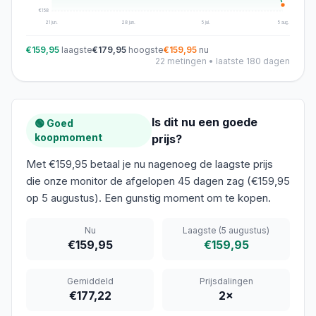
€
158
21 jun.
28 jun.
5 jul.
5 aug.
€159,95
laagste
€179,95
hoogste
€159,95
nu
22
metingen • laatste 180 dagen
Is dit nu een goede
🟢 Goed
koopmoment
prijs?
Met €159,95 betaal je nu nagenoeg de laagste prijs
die onze monitor de afgelopen 45 dagen zag (€159,95
op 5 augustus). Een gunstig moment om te kopen.
Nu
Laagste
(5 augustus)
€159,95
€159,95
Gemiddeld
Prijsdalingen
€177,22
2
×