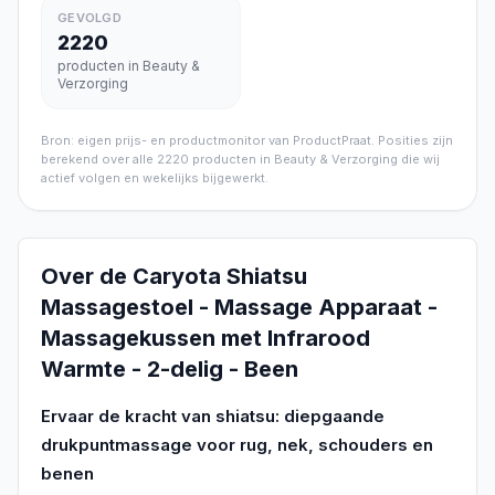
GEVOLGD
2220
producten in Beauty &
Verzorging
Bron: eigen prijs- en productmonitor van ProductPraat. Posities zijn
berekend over alle
2220
producten in
Beauty & Verzorging
die wij
actief volgen en wekelijks bijgewerkt.
Over de
Caryota Shiatsu
Massagestoel - Massage Apparaat -
Massagekussen met Infrarood
Warmte - 2-delig - Been
Ervaar de kracht van shiatsu: diepgaande
drukpuntmassage voor rug, nek, schouders en
benen