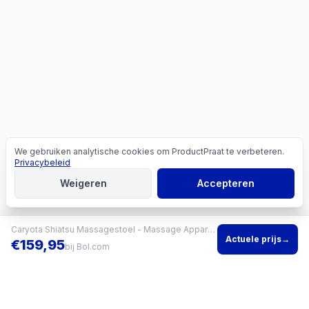
We gebruiken analytische cookies om ProductPraat te verbeteren.
Cookies
Privacybeleid
Weigeren
Accepteren
Caryota Shiatsu Massagestoel - Massage Apparaat - Massagekussen met Infrarood Warmte - 2-delig - Been
Actuele prijs
→
€
159,95
bij
Bol.com