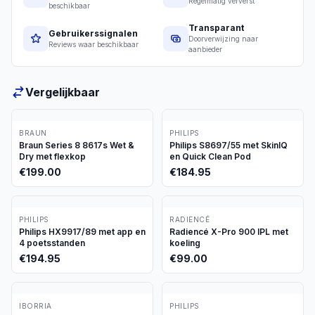
Regelmatig ververst
beschikbaar
Transparant
Gebruikerssignalen
Doorverwijzing naar
Reviews waar beschikbaar
aanbieder
Vergelijkbaar
BRAUN
PHILIPS
Braun Series 8 8617s Wet &
Philips S8697/55 met SkinIQ
Dry met flexkop
en Quick Clean Pod
€
199.00
€
184.95
PHILIPS
RADIENCÉ
Philips HX9917/89 met app en
Radiencé X-Pro 900 IPL met
4 poetsstanden
koeling
€
194.95
€
99.00
IBORRIA
PHILIPS