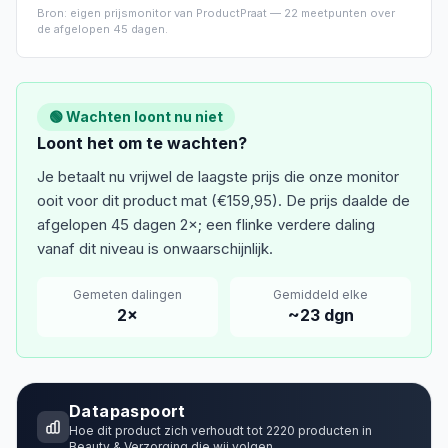
Bron: eigen prijsmonitor van ProductPraat —
22
meetpunten over
de afgelopen
45 dagen
.
🟢 Wachten loont nu niet
Loont het om te wachten?
Je betaalt nu vrijwel de laagste prijs die onze monitor
ooit voor dit product mat (€159,95). De prijs daalde de
afgelopen 45 dagen 2×; een flinke verdere daling
vanaf dit niveau is onwaarschijnlijk.
Gemeten dalingen
Gemiddeld elke
2
×
~
23
dgn
Datapaspoort
Hoe dit product zich verhoudt tot
2220
producten in
Beauty & Verzorging
die wij volgen