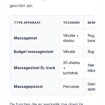
geschikt zijn.
TYPE APPARAAT
TECHNIEK
BEREIK
Vibratie +
Rug, nek,
Massagemat
shiatsu
benen
Budget massagestoel
Vibratie
Rug
3D shiatsu
Nek tot
Massagestoel SL-track
+
bilpartij
luchtdruk
Gericht op
Massagepistool
Percussie
spiergroe
De functies die er werkelijk toe doen bij