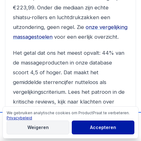
€223,99. Onder die mediaan zijn echte
shiatsu-rollers en luchtdrukzakken een
uitzondering, geen regel. Zie
onze vergelijking
massagestoelen
voor een eerlijk overzicht.
Het getal dat ons het meest opvalt: 44% van
de massageproducten in onze database
scoort 4,5 of hoger. Dat maakt het
gemiddelde sterrencijfer nutteloos als
vergelijkingscriterium. Lees het patroon in de
kritische reviews, kijk naar klachten over
motorgeluid en slijtage bij langdurig gebruik,
We gebruiken analytische cookies om ProductPraat te verbeteren.
Cookies
Privacybeleid
📬
en check de
prijsmonitor
voor het laagste
Mis geen producttips!
Weigeren
Accepteren
aanbod. Voor exact hetzelfde product zagen
Aanmelden
wij prijsverschillen tot €292 tussen webshops.