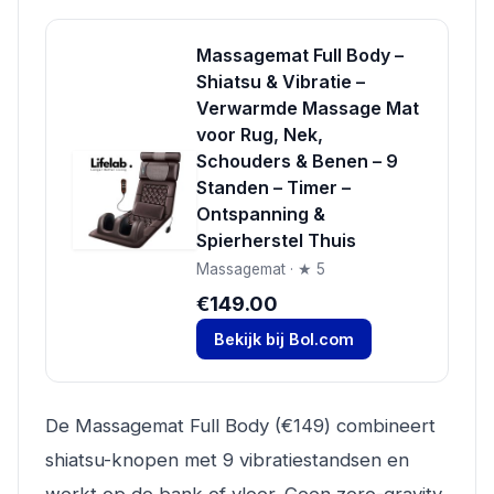
Massagemat Full Body –
Shiatsu & Vibratie –
Verwarmde Massage Mat
voor Rug, Nek,
Schouders & Benen – 9
Standen – Timer –
Ontspanning &
Spierherstel Thuis
Massagemat · ★ 5
€149.00
Bekijk bij Bol.com
De Massagemat Full Body (€149) combineert
shiatsu-knopen met 9 vibratiestandsen en
werkt op de bank of vloer. Geen zero-gravity,