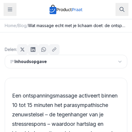
Home
/
Blog
/
Wat massage echt met je lichaam doet: de ontspanningseffecten wetenschappelijk bekeken
Beauty & Verzorging
Wat massage echt met je lichaam
Delen:
doet: de ontspanningseffecten
Inhoudsopgave
wetenschappelijk bekeken
Redactie ProductPraat
Bijgewerkt: 25 juli 2026
13
min leestijd
Een ontspanningsmassage activeert binnen
10 tot 15 minuten het parasympathische
zenuwstelsel – de tegenhanger van je
stressrespons – waardoor hartslag en