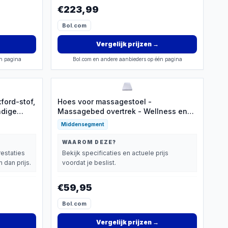
€223,99
Bol.com
Vergelijk prijzen
→
én pagina
Bol.com en andere aanbieders op één pagina
ford-stof,
Hoes voor massagestoel -
ndige
Massagebed overtrek - Wellness en
 rits -
spa - Anti-slip oppervlak - 80 x 190 cm
Middensegment
 spa,
- Zoals afgebeeld
liniek
WAAROM DEZE?
restaties
Bekijk specificaties en actuele prijs
 dan prijs.
voordat je beslist.
€59,95
Bol.com
Vergelijk prijzen
→