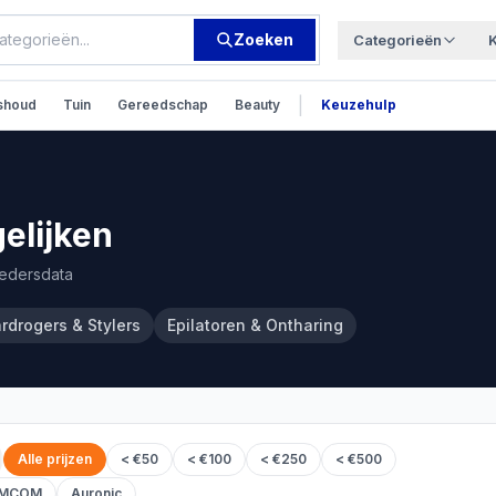
Zoeken
Categorieën
|
shoud
Tuin
Gereedschap
Beauty
Keuzehulp
elijken
iedersdata
rdrogers & Stylers
Epilatoren & Ontharing
Alle prijzen
< €50
< €100
< €250
< €500
MCOM
Auronic