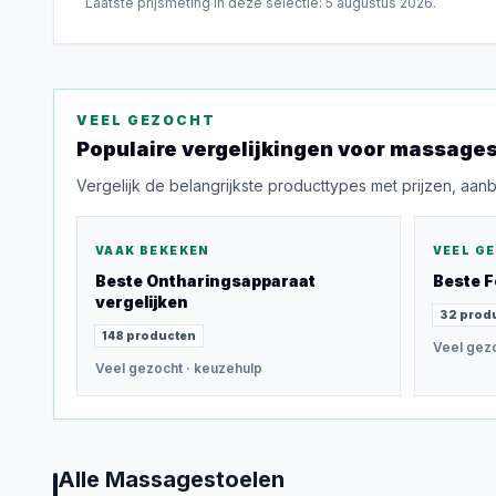
Laatste prijsmeting in deze selectie:
5 augustus 2026
.
VEEL GEZOCHT
Populaire vergelijkingen voor
massages
Vergelijk de belangrijkste producttypes met prijzen, aan
VAAK BEKEKEN
VEEL G
Beste
Ontharingsapparaat
Beste
F
vergelijken
32
prod
148
producten
Veel gez
Veel gezocht
· keuzehulp
Alle
Massagestoelen