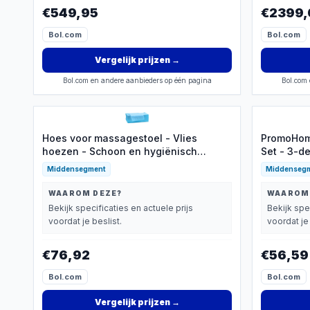
€549,95
€2399,
Bol.com
Bol.com
Vergelijk prijzen
→
Bol.com en andere aanbieders op één pagina
Bol.com 
Hoes voor massagestoel - Vlies
PromoHom
hoezen - Schoon en hygiënisch
Set - 3-d
werken - Met handige gaten - 80 x 180
Comforta
Middensegment
Middenseg
cm
WAAROM DEZE?
WAAROM
Bekijk specificaties en actuele prijs
Bekijk spe
voordat je beslist.
voordat je 
€76,92
€56,59
Bol.com
Bol.com
Vergelijk prijzen
→