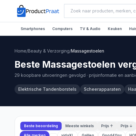
Smartphones
Computers
TV & Audio
Keuken
Hui
Home
/
Beauty & Verzorging
/
Massagestoelen
Beste Massagestoelen verg
29 koopbare uitvoeringen gevolgd
· prijsinformatie en aanb
Elektrische Tandenborstels
Scheerapparaten
Haa
Beste beoordeling
Meeste winkels
Prijs ↑
Prijs ↓
Alle merken
vidaXL
Galileo
Good4You
HO