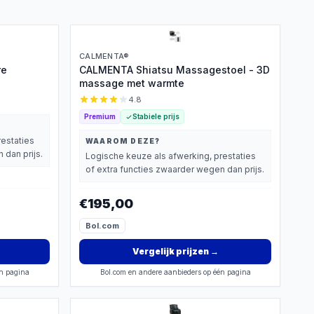
CALMENTA®
re
CALMENTA Shiatsu Massagestoel - 3D
massage met warmte
4.8
Premium
Stabiele prijs
restaties
WAAROM DEZE?
 dan prijs.
Logische keuze als afwerking, prestaties
of extra functies zwaarder wegen dan prijs.
€195,00
Bol.com
Vergelijk prijzen
→
én pagina
Bol.com en andere aanbieders op één pagina