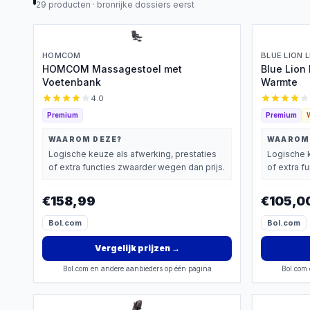
29
producten ·
bronrijke dossiers eerst
HOMCOM
BLUE LION 
HOMCOM Massagestoel met
Blue Lion
Voetenbank
Warmte
4.0
Premium
Premium
WAAROM DEZE?
WAAROM
Logische keuze als afwerking, prestaties
Logische k
of extra functies zwaarder wegen dan prijs.
of extra f
€158,99
€105,0
Bol.com
Bol.com
Vergelijk prijzen
→
Bol.com en andere aanbieders op één pagina
Bol.com 