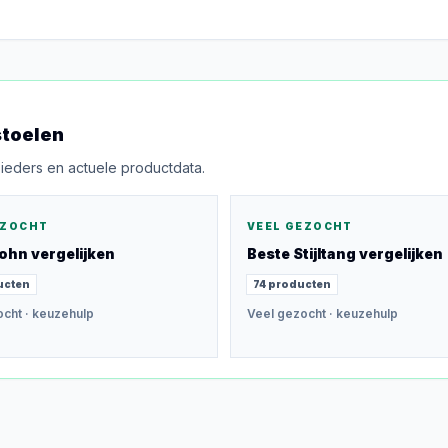
toelen
bieders en actuele productdata.
EZOCHT
VEEL GEZOCHT
ohn
vergelijken
Beste
Stijltang
vergelijken
ucten
74
producten
ocht
· keuzehulp
Veel gezocht
· keuzehulp