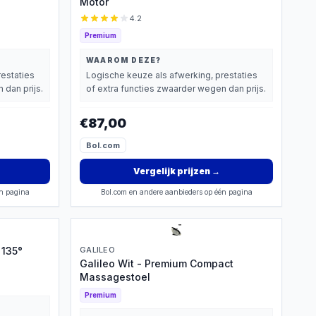
Motor
4.2
Premium
WAAROM DEZE?
restaties
Logische keuze als afwerking, prestaties
 dan prijs.
of extra functies zwaarder wegen dan prijs.
€87,00
Bol.com
Vergelijk prijzen
→
én pagina
Bol.com en andere aanbieders op één pagina
 135°
GALILEO
Galileo Wit - Premium Compact
Massagestoel
Premium