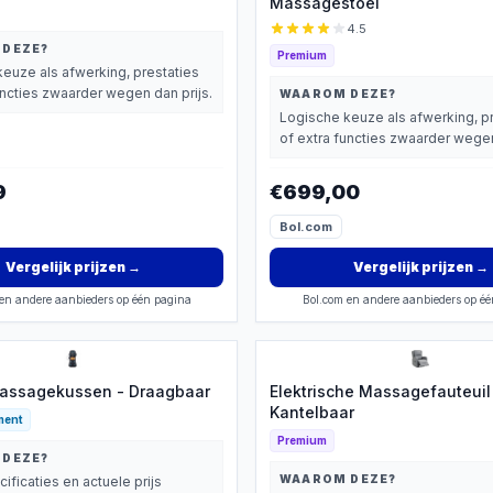
Massagestoel
4.5
 DEZE?
Premium
euze als afwerking, prestaties
uncties zwaarder wegen dan prijs.
WAAROM DEZE?
Logische keuze als afwerking, p
of extra functies zwaarder wegen
9
€699,00
Bol.com
Vergelijk prijzen
→
Vergelijk prijzen
→
en andere aanbieders op één pagina
Bol.com en andere aanbieders op é
Massagekussen - Draagbaar
Elektrische Massagefauteuil
Kantelbaar
ment
Premium
 DEZE?
WAAROM DEZE?
cificaties en actuele prijs