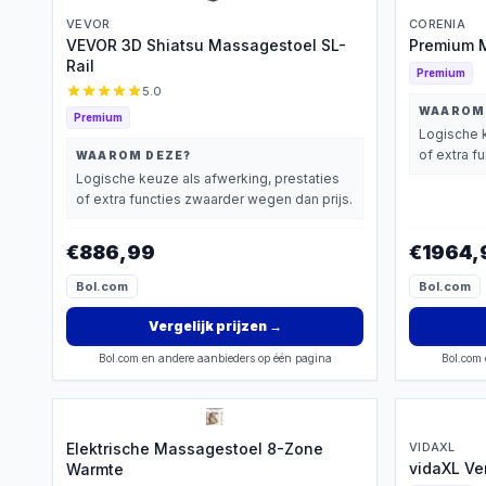
VEVOR
CORENIA
VEVOR 3D Shiatsu Massagestoel SL-
Premium M
Rail
Premium
5.0
WAAROM
Premium
Logische k
of extra f
WAAROM DEZE?
Logische keuze als afwerking, prestaties
of extra functies zwaarder wegen dan prijs.
€886,99
€1964,
Bol.com
Bol.com
Vergelijk prijzen
→
Bol.com en andere aanbieders op één pagina
Bol.com 
Elektrische Massagestoel 8-Zone
VIDAXL
vidaXL Ve
Warmte