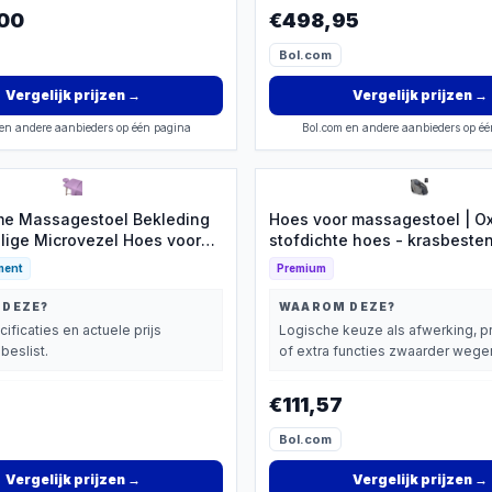
00
€498,95
Bol.com
Vergelijk prijzen
→
Vergelijk prijzen
→
en andere aanbieders op één pagina
Bol.com en andere aanbieders op é
e Massagestoel Bekleding
Hoes voor massagestoel | Ox
elige Microvezel Hoes voor
stofdichte hoes - krasbeste
bele Behandelingen
massagestoelbeschermer met
ment
Premium
voor meubels, kantoor, thuis,
kamer, slaapkamer, lounge, k
 DEZE?
WAAROM DEZE?
wachtruimte
cificaties en actuele prijs
Logische keuze als afwerking, p
beslist.
of extra functies zwaarder wegen
€111,57
Bol.com
Vergelijk prijzen
→
Vergelijk prijzen
→