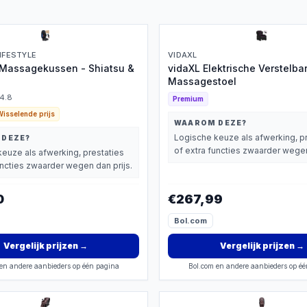
LIFESTYLE
VIDAXL
 Massagekussen - Shiatsu &
vidaXL Elektrische Verstelba
Massagestoel
4.8
Premium
Wisselende prijs
WAAROM DEZE?
Logische keuze als afwerking, p
 DEZE?
of extra functies zwaarder wegen
euze als afwerking, prestaties
uncties zwaarder wegen dan prijs.
0
€267,99
Bol.com
Vergelijk prijzen
→
Vergelijk prijzen
→
en andere aanbieders op één pagina
Bol.com en andere aanbieders op é