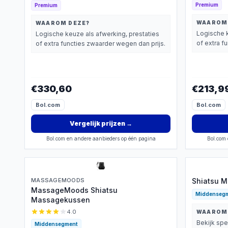
Premium
Premium
WAAROM
WAAROM DEZE?
Logische k
Logische keuze als afwerking, prestaties
of extra f
of extra functies zwaarder wegen dan prijs.
€330,60
€213,9
Bol.com
Bol.com
Vergelijk prijzen
→
Bol.com en andere aanbieders op één pagina
Bol.com 
MASSAGEMOODS
Shiatsu 
MassageMoods Shiatsu
Middenseg
Massagekussen
4.0
WAAROM
Bekijk spe
Middensegment