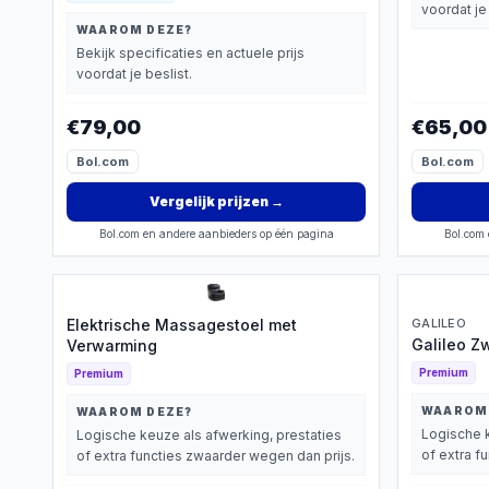
voordat je 
WAAROM DEZE?
Bekijk specificaties en actuele prijs
voordat je beslist.
€79,00
€65,00
Bol.com
Bol.com
Vergelijk prijzen
→
Bol.com en andere aanbieders op één pagina
Bol.com 
Elektrische Massagestoel met
GALILEO
Galileo Z
Verwarming
Premium
Premium
WAAROM
WAAROM DEZE?
Logische k
Logische keuze als afwerking, prestaties
of extra f
of extra functies zwaarder wegen dan prijs.