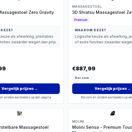
MASSAGESTOEL,
assagestoel Zero Gravity
3D Shiatsu Massagestoel Zer
Premium
 DEZE?
WAAROM DEZE?
euze als afwerking, prestaties
Logische keuze als afwerking, p
uncties zwaarder wegen dan prijs.
of extra functies zwaarder wegen
99
€887,99
Bol.com
Vergelijk prijzen
→
Vergelijk prijzen
→
en andere aanbieders op één pagina
Bol.com en andere aanbieders op é
MOLINI
rstelbare Massagestoel
Molini Sensa - Premium Tou