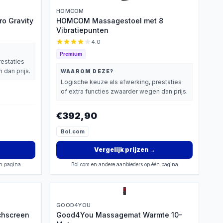
HOMCOM
o Gravity
HOMCOM Massagestoel met 8
Vibratiepunten
4.0
Premium
restaties
 dan prijs.
WAAROM DEZE?
Logische keuze als afwerking, prestaties
of extra functies zwaarder wegen dan prijs.
€392,90
Bol.com
Vergelijk prijzen
→
én pagina
Bol.com en andere aanbieders op één pagina
GOOD4YOU
chscreen
Good4You Massagemat Warmte 10-