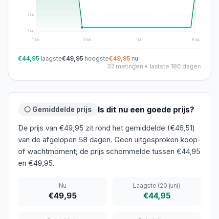
€
46
€
44
11 jun.
21 jun.
1 jul.
8 aug.
€44,95
laagste
€49,95
hoogste
€49,95
nu
32
metingen • laatste 180 dagen
Is dit nu een goede prijs?
⚪ Gemiddelde prijs
De prijs van €49,95 zit rond het gemiddelde (€46,51)
van de afgelopen 58 dagen. Geen uitgesproken koop-
of wachtmoment; de prijs schommelde tussen €44,95
en €49,95.
Nu
Laagste
(20 juni)
€49,95
€44,95