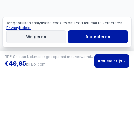
We gebruiken analytische cookies om ProductPraat te verbeteren.
Cookies
Privacybeleid
Weigeren
Accepteren
BP® Shiatsu Nekmassageapparaat met Verwarming
Actuele prijs
→
€
49,95
bij
Bol.com
Vind het beste product voor jouw situatie en vergelijk direct
actuele prijzen bij meerdere winkels.