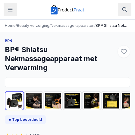
Home
/
Beauty verzorging
/
Nekmassage-apparaten
/
BP® Shiatsu Nekmassageapparaat met Verwarming
BP®
BP® Shiatsu
Nekmassageapparaat met
Verwarming
⭐ Top beoordeeld