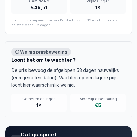
Gemiddeld
Prijsdalingen
€46,51
1
×
Bron: eigen prijsmonitor van ProductPraat —
32
meetpunten over
de afgelopen
58 dagen
.
⚪ Weinig prijsbeweging
Loont het om te wachten?
De prijs bewoog de afgelopen 58 dagen nauwelijks
(één gemeten daling). Wachten op een lagere prijs
loont hier waarschijnlijk weinig.
Gemeten dalingen
Mogelijke besparing
1
×
€5
Datapaspoort