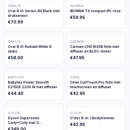
ORAL-B
IBORRIA
Oral-B iO Series 4N Black met
IBORRIA T4 compact IPL roze
druksensor
€
59.95
€
70.99
ORAL-B
CARMEN
Oral-B iO Radiant White 8
Carmen CHD1630B föhn met
stuks
diffuser en BLDC-motor
€
58.00
€
47.95
BABYLISS
CIRIEL
BaByliss Power Smooth
Ciriel CurlTouch Pro föhn met
D215DE 2200 W met diffuser
touchscreen en diffuser
€
44.40
€
42.95
DYSON
O’DOR
Dyson Supersonic
O'dor 8-in-1 Bodytrimmer
Curly+Coily met 3
€
42.95
opzetstukken
€
349.00