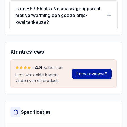
Is de BP® Shiatsu Nekmassageapparaat
met Verwarming een goede prijs-
kwaliteitkeuze?
Klantreviews
★
★
★
★
★
4.9
op Bol.com
Lees reviews
Lees wat echte kopers
vinden van dit product.
Specificaties