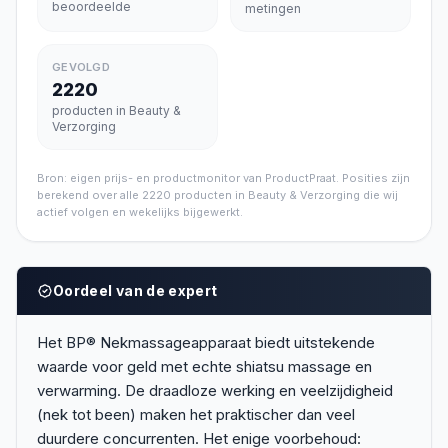
beoordeelde
metingen
GEVOLGD
2220
producten in Beauty &
Verzorging
Bron: eigen prijs- en productmonitor van ProductPraat. Posities zijn
berekend over alle
2220
producten in
Beauty & Verzorging
die wij
actief volgen en wekelijks bijgewerkt.
Oordeel van de expert
Het BP® Nekmassageapparaat biedt uitstekende
waarde voor geld met echte shiatsu massage en
verwarming. De draadloze werking en veelzijdigheid
(nek tot been) maken het praktischer dan veel
duurdere concurrenten. Het enige voorbehoud: