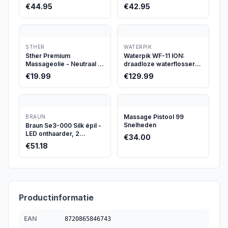
€
44.95
€
42.95
STHER
WATERPIK
Sther Premium
Waterpik WF-11 ION:
Massageolie - Neutraal -
draadloze waterflosser
250ml - Parfumvrij &
met 4 weken batterij
€
19.99
€
129.99
Hypoallergeen - Met
Avocado-olie - Langdurig
Glijvermogen
Massage Pistool 99
BRAUN
Snelheden
Braun Se3-000 Silk épil -
LED onthaarder, 2
€
34.00
snelheden
€
51.18
Productinformatie
EAN
8720865846743