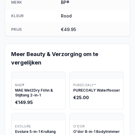
BP®
MERK
Rood
KLEUR
€49.95
PRIJS
Meer
Beauty & Verzorging
om te
vergelijken
MAE®
PURECOALY™
MAE Wet2Dry Föhn &
PURECOALY Waterflosser
Stijltang 2-in-1
€
25.00
€
149.95
EVOLURE
O’DOR
Evolure 5-in-1 Krultang
O'dor 8-in-1 Bodytrimmer