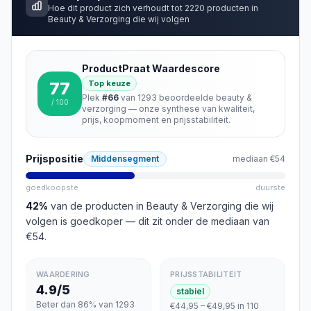
Hoe dit product zich verhoudt tot
2220
producten in
Beauty & Verzorging
die wij volgen
ProductPraat Waardescore
77
Top keuze
Plek
#
66
van
1293
beoordeelde
beauty &
/ 100
verzorging
— onze synthese van kwaliteit,
prijs, koopmoment en prijsstabiliteit.
Prijspositie
Middensegment
mediaan
€54
goedkoopste
duurste
42
%
van de producten in
Beauty & Verzorging
die wij
volgen is goedkoper
— dit zit onder de mediaan van
€54
.
WAARDERING
PRIJSSTABILITEIT
4.9/5
stabiel
Beter dan 86% van 1293
€44,95 – €49,95 in 110