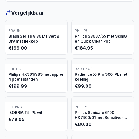
Vergelijkbaar
BRAUN
PHILIPS
Braun Series 8 8617s Wet &
Philips S8697/55 met SkinIQ
Dry met flexkop
en Quick Clean Pod
€
199.00
€
184.95
PHILIPS
RADIENCÉ
Philips HX9917/89 met app en
Radiencé X-Pro 900 IPL met
4 poetsstanden
koeling
€
199.99
€
99.00
IBORRIA
PHILIPS
IBORRIA T5 IPL wit
Philips Sonicare 6100
HX7400/01 met Sensitive-
€
79.95
stand
€
80.00