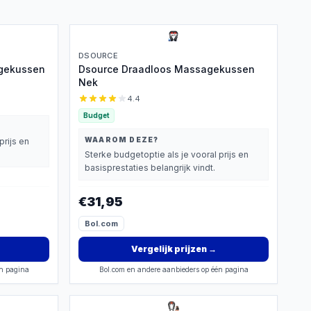
DSOURCE
agekussen
Dsource Draadloos Massagekussen
Nek
4.4
Budget
WAAROM DEZE?
prijs en
Sterke budgetoptie als je vooral prijs en
basisprestaties belangrijk vindt.
€31,95
Bol.com
Vergelijk prijzen
→
én pagina
Bol.com en andere aanbieders op één pagina