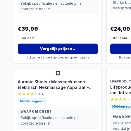
Sterke bud
Bekijk specificaties en actuele prijs
basisprest
voordat je beslist.
€39,99
€24,09
Bol.com
Bol.com
Vergelijk prijzen
→
Bol.com en andere aanbieders op één pagina
Bol.com 
Auronic Shiatsu Massagekussen -
LIFEPRODU
Lifeprodu
Elektrisch Nekmassage Apparaat -
met Infra
Infrarood Warmtefunctie - Nek en
4.4
Schouder Massage apparaat -
Middensegment
Massage Apparaten - Zwart
Middenseg
WAAROM DEZE?
WAAROM
Bekijk specificaties en actuele prijs
Bekijk spe
voordat je beslist.
voordat je 