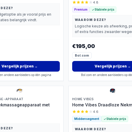
4.8
 DEZE?
Premium
Stabiele prijs
getoptie als je vooral prijs en
aties belangrijk vindt.
WAAROM DEZE?
Logische keuze als afwerking, p
of extra functies zwaarder wegen
€195,00
Bol.com
Vergelijk prijzen
→
Vergelijk prijzen
→
en andere aanbieders op één pagina
Bol.com en andere aanbieders op é
GE-APPARAAT
HOME VIBES
ekmassageapparaat met
Home Vibes Draadloze Nek
4.6
Middensegment
Stabiele prijs
 DEZE?
WAAROM DEZE?