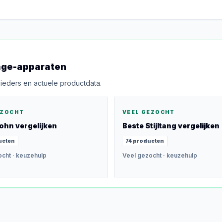
ge-apparaten
bieders en actuele productdata.
EZOCHT
VEEL GEZOCHT
ohn
vergelijken
Beste
Stijltang
vergelijken
ucten
74
producten
ocht
· keuzehulp
Veel gezocht
· keuzehulp