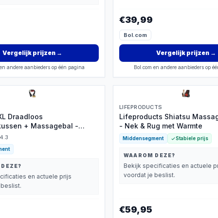
€39,99
Bol.com
Vergelijk prijzen
→
Vergelijk prijzen
→
en andere aanbieders op één pagina
Bol.com en andere aanbieders op é
LIFEPRODUCTS
 XL Draadloos
Lifeproducts Shiatsu Mass
ussen + Massagebal -
- Nek & Rug met Warmte
pparaat met Infrarood
4.3
Middensegment
Stabiele prijs
Rugsluiting voor Handsfree
ment
 Elektrisch Nekmassage
WAAROM DEZE?
voor Nek - Schouder - Rug -
Bekijk specificaties en actuele pr
 DEZE?
Shiatsu Massage Apparaten
voordat je beslist.
cificaties en actuele prijs
beslist.
€59,95