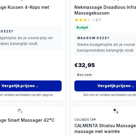
ge Kussen 4-Kops met
Nekmassage Draadloos Infr
Massagekussen
3.7
Budget
 DEZE?
getoptie als je vooral prijs en
WAAROM DEZE?
aties belangrijk vindt.
Sterke budgetoptie als je vooral 
basisprestaties belangrijk vindt.
€32,95
Bol.com
Vergelijk prijzen
→
Vergelijk prijzen
→
en andere aanbieders op één pagina
Bol.com en andere aanbieders op é
ge Smart Massager 42°C
CALMENTA®
CALMENTA Shiatsu Massages
massage met warmte