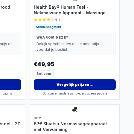
arood
Health Bay® Human Feel -
Nekmassage Apparaat - Massage
Apparaat voor Nek en Schouder -
4.4
Shiatsu Massagekussen Draadloos -
Middensegment
Jouw Persoonlijke Masseur voor Thuis
WAAROM DEZE?
prijs en
Bekijk specificaties en actuele prijs
voordat je beslist.
€49,95
Bol.com
Vergelijk prijzen
→
én pagina
Bol.com en andere aanbieders op één pagina
BP®
toel - 3D
BP® Shiatsu Nekmassageapparaat
met Verwarming