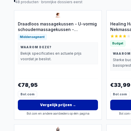
48
producten ·
bronrijke dossiers eerst
Draadloos massagekussen - U-vormig
Healing H
schoudermassagekussen -
Nekmassa
Nekmassagekussen - Nekkussen -
Middensegment
Rolkussen - Reiskussen - Oplaadbaar
Budget
- Nekmassagekussen
WAAROM DEZE?
Bekijk specificaties en actuele prijs
WAAROM
voordat je beslist.
Sterke bud
basisprest
€78,95
€33,99
Bol.com
Bol.com
Vergelijk prijzen
→
Bol.com en andere aanbieders op één pagina
Bol.com 