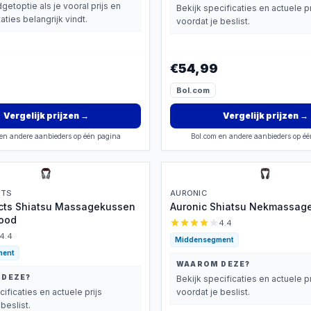
getoptie als je vooral prijs en
Bekijk specificaties en actuele pr
aties belangrijk vindt.
voordat je beslist.
€54,99
Bol.com
Vergelijk prijzen
→
Vergelijk prijzen
→
en andere aanbieders op één pagina
Bol.com en andere aanbieders op é
CTS
AURONIC
cts Shiatsu Massagekussen
Auronic Shiatsu Nekmassag
rood
4.4
4.4
Middensegment
ment
WAAROM DEZE?
 DEZE?
Bekijk specificaties en actuele pr
cificaties en actuele prijs
voordat je beslist.
beslist.