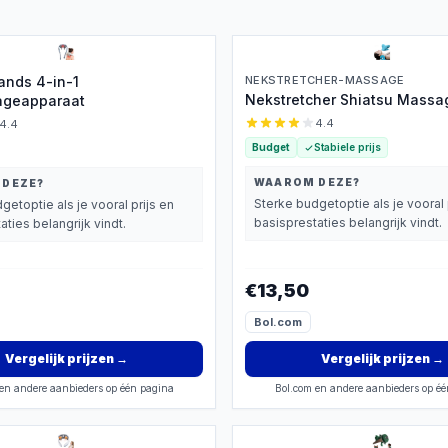
ands 4-in-1
NEKSTRETCHER-MASSAGE
Nekstretcher Shiatsu Mass
geapparaat
4.4
4.4
Budget
Stabiele prijs
WAAROM DEZE?
 DEZE?
Sterke budgetoptie als je vooral 
getoptie als je vooral prijs en
basisprestaties belangrijk vindt.
aties belangrijk vindt.
€13,50
Bol.com
Vergelijk prijzen
→
Vergelijk prijzen
→
en andere aanbieders op één pagina
Bol.com en andere aanbieders op é