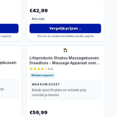
€42,99
Bol.com
Vergelijk prijzen
→
én pagina
Bol.com en andere aanbieders op één pagina
Lifeproducts Shiatsu Massagekussen
agekussen
Draadloos - Massage Apparaat voor
Nek en Schouder - Elektrisch
4.4
Nekmassage Apparaat - Massage
Middensegment
Apparaten - Massageapparaten met
Infrarood Verwarming - Met Carrybag
WAAROM DEZE?
ijs
Bekijk specificaties en actuele prijs
voordat je beslist.
€59,99