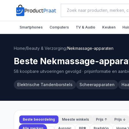
Smartphones
Computers
TV & Audio
Keuken
Hui
Home
/
Beauty & Verzorging
/
Nekmassage-apparaten
Beste Nekmassage-apparat
58 koopbare uitvoeringen gevolgd
· prijsinformatie en aanb
Elektrische Tandenborstels
Scheerapparaten
Haa
Beste beoordeling
Meeste winkels
Prijs ↑
Prijs ↓
Alle merken
Auronic
BP®
BrellaVio
Home 