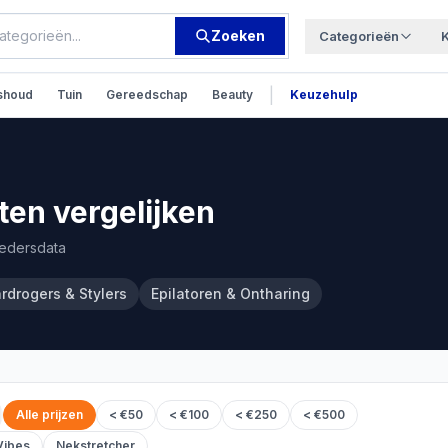
Zoeken
Categorieën
|
shoud
Tuin
Gereedschap
Beauty
Keuzehulp
en vergelijken
iedersdata
rdrogers & Stylers
Epilatoren & Ontharing
Alle prijzen
< €50
< €100
< €250
< €500
Vibes
Nekstretcher