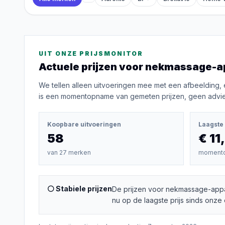
UIT ONZE PRIJSMONITOR
Actuele prijzen voor
nekmassage-a
We tellen alleen uitvoeringen mee met een afbeelding, 
is een momentopname van gemeten prijzen, geen advies
Koopbare uitvoeringen
Laagste 
58
€ 11
van
27
merken
moment
⚪ Stabiele prijzen
De prijzen voor nekmassage-appar
nu op de laagste prijs sinds onze 