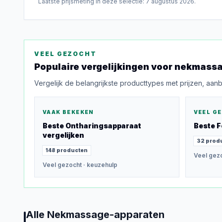
Laatste prijsmeting in deze selectie:
7 augustus 2026
.
VEEL GEZOCHT
Populaire vergelijkingen voor
nekmassa
Vergelijk de belangrijkste producttypes met prijzen, aan
VAAK BEKEKEN
VEEL G
Beste
Ontharingsapparaat
Beste
F
vergelijken
32
prod
148
producten
Veel gez
Veel gezocht
· keuzehulp
Alle
Nekmassage-apparaten