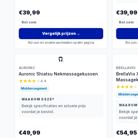
€39,99
€39,99
Bol.com
Bol.com
Vergelijk prijzen
→
Bol.com en andere aanbieders op één pagina
Bol.com 
AURONIC
BRELLAVIO
Auronic Shiatsu Nekmassagekussen
BrellaVio
Massagek
4.4
Massage A
Middensegment
Warmte - 
Middenseg
Gebruik -
WAAROM DEZE?
Apparaat 
WAAROM
Bekijk specificaties en actuele prijs
Voeten - 
voordat je beslist.
Bekijk spe
voordat je 
€49,99
€54,95