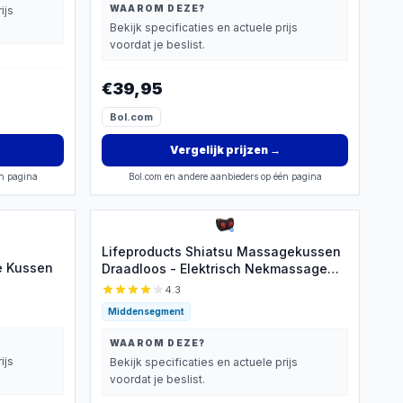
Schouder - Rug - Voeten - Shiatsu
WAAROM DEZE?
ijs
Massage Apparaten
Bekijk specificaties en actuele prijs
voordat je beslist.
€39,95
Bol.com
Vergelijk prijzen
→
én pagina
Bol.com en andere aanbieders op één pagina
Lifeproducts Shiatsu Massagekussen
e Kussen
Draadloos - Elektrisch Nekmassage
Apparaat - Massage Apparaten - Nek
4.3
en Schouder Massage Apparaat -
Middensegment
Massageapparaten met Infrarood
Verwarming
WAAROM DEZE?
ijs
Bekijk specificaties en actuele prijs
voordat je beslist.