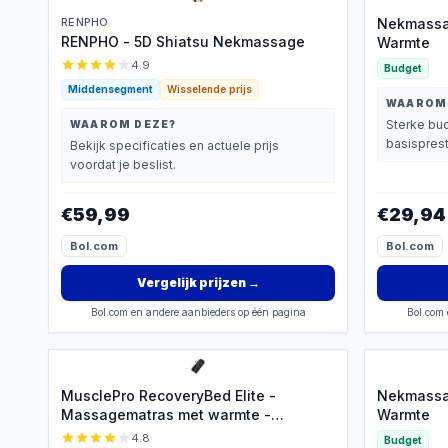
RENPHO
Nekmassa
RENPHO - 5D Shiatsu Nekmassage
Warmte
4.9
Budget
Middensegment
Wisselende prijs
WAAROM
Sterke bud
WAAROM DEZE?
basisprest
Bekijk specificaties en actuele prijs
voordat je beslist.
€59,99
€29,94
Bol.com
Bol.com
Vergelijk prijzen
→
Bol.com en andere aanbieders op één pagina
Bol.com 
MusclePro RecoveryBed Elite -
Nekmassa
Massagematras met warmte -
Warmte
luchtcompressie massage - Massage
4.8
Budget