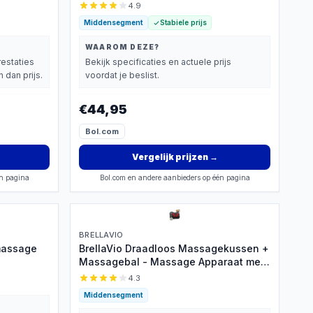
4.9
Middensegment
Stabiele prijs
WAAROM DEZE?
restaties
Bekijk specificaties en actuele prijs
 dan prijs.
voordat je beslist.
€44,95
Bol.com
Vergelijk prijzen
→
én pagina
Bol.com en andere aanbieders op één pagina
BRELLAVIO
massage
BrellaVio Draadloos Massagekussen +
Massagebal - Massage Apparaat met
Infrarood Warmte - Verstelbare
4.3
Stoelbevestiging - Elektrisch
Middensegment
Nekmassage Apparaat voor Nek -