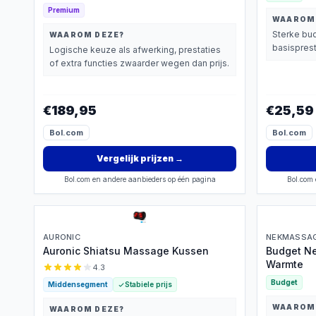
mat - Massage apparaat -
Premium
Rugmassage en Nekmassage
WAAROM
apparaat - Massagekussen - Zwart
Sterke bud
WAAROM DEZE?
basisprest
Logische keuze als afwerking, prestaties
of extra functies zwaarder wegen dan prijs.
€189,95
€25,59
Bol.com
Bol.com
Vergelijk prijzen
→
Bol.com en andere aanbieders op één pagina
Bol.com 
AURONIC
NEKMASSA
Auronic Shiatsu Massage Kussen
Budget N
Warmte
4.3
Budget
Middensegment
Stabiele prijs
WAAROM
WAAROM DEZE?