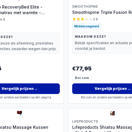
 RecoveryBed Elite -
SMOOTHSPINE
Smoothspine Triple Fusion 
atras met warmte -
pressie massage - Massage
3.8
4.8
sage apparaat -
Middensegment
ge en Nekmassage
- Massagekussen - Zwart
WAAROM DEZE?
 DEZE?
Bekijk specificaties en actuele pr
euze als afwerking, prestaties
voordat je beslist.
uncties zwaarder wegen dan prijs.
5
€77,95
Bol.com
Vergelijk prijzen
→
Vergelijk prijzen
→
en andere aanbieders op één pagina
Bol.com en andere aanbieders op é
LIFEPRODUCTS
hiatsu Massage Kussen
Lifeproducts Shiatsu Mass