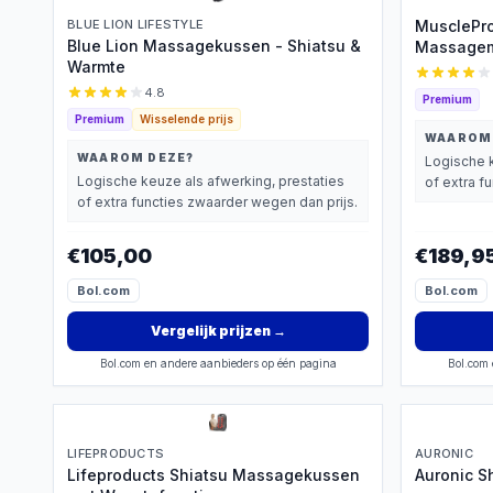
BLUE LION LIFESTYLE
MusclePro
Blue Lion Massagekussen - Shiatsu &
Massagem
Warmte
luchtcom
mat - Mas
4.8
Premium
Rugmassa
Premium
Wisselende prijs
apparaat 
WAAROM
WAAROM DEZE?
Logische k
Logische keuze als afwerking, prestaties
of extra f
of extra functies zwaarder wegen dan prijs.
€105,00
€189,9
Bol.com
Bol.com
Vergelijk prijzen
→
Bol.com en andere aanbieders op één pagina
Bol.com 
LIFEPRODUCTS
AURONIC
Lifeproducts Shiatsu Massagekussen
Auronic S