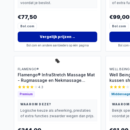
voordat je beslist.
of extra f
€77,50
€99,00
Bol.com
Bol.com
Vergelijk prijzen
→
Bol.com en andere aanbieders op één pagina
Bol.com 
FLAMENGO®
WELL BEING
Flamengo® InfraStretch Massage Mat
Well Bei
- Rugmassage en Nekmassage
kussen sh
apparaat - Infrarood -
Drukpunte
4.3
Massagekussen - Massagematras -
Elastisch
Premium
Middenseg
Compressiemassage – Elektrisch
Elektrisc
Warmtefunctie - Vibratie - Rug nek en
Apparaat
WAAROM DEZE?
WAAROM
schouders
Thuis geb
Logische keuze als afwerking, prestaties
Bekijk spe
of extra functies zwaarder wegen dan prijs.
voordat je 