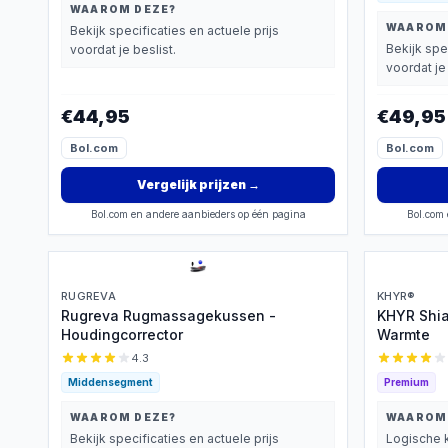
WAAROM DEZE?
WAAROM
Bekijk specificaties en actuele prijs
Bekijk spe
voordat je beslist.
voordat je 
€44,95
€49,95
Bol.com
Bol.com
Vergelijk prijzen
→
Bol.com en andere aanbieders op één pagina
Bol.com 
RUGREVA
KHYR®
Rugreva Rugmassagekussen -
KHYR Shi
Houdingcorrector
Warmte
4.3
Middensegment
Premium
WAAROM DEZE?
WAAROM
Bekijk specificaties en actuele prijs
Logische k