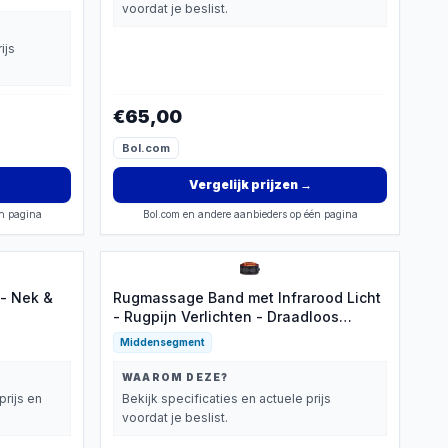
voordat je beslist.
ijs
€65,00
Bol.com
Vergelijk prijzen
→
én pagina
Bol.com en andere aanbieders op één pagina
- Nek &
Rugmassage Band met Infrarood Licht
- Rugpijn Verlichten - Draadloos
Opladen - Hernia - Warmtecompressie
Middensegment
- Taille Massage Apparaat - Zwart
WAAROM DEZE?
prijs en
Bekijk specificaties en actuele prijs
voordat je beslist.