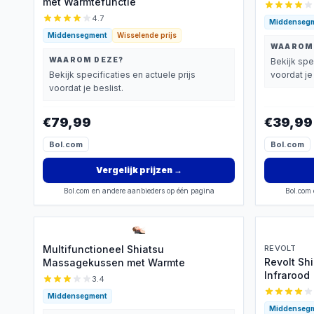
met Warmtefunctie
4.7
Middenseg
Middensegment
Wisselende prijs
WAAROM
WAAROM DEZE?
Bekijk spe
Bekijk specificaties en actuele prijs
voordat je 
voordat je beslist.
€79,99
€39,99
Bol.com
Bol.com
Vergelijk prijzen
→
Bol.com en andere aanbieders op één pagina
Bol.com 
Multifunctioneel Shiatsu
REVOLT
Revolt Sh
Massagekussen met Warmte
Infrarood
3.4
Middensegment
Middenseg