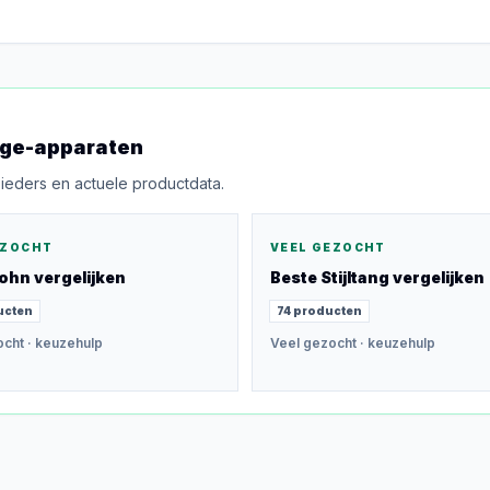
ge-apparaten
bieders en actuele productdata.
EZOCHT
VEEL GEZOCHT
ohn
vergelijken
Beste
Stijltang
vergelijken
ucten
74
producten
ocht
· keuzehulp
Veel gezocht
· keuzehulp