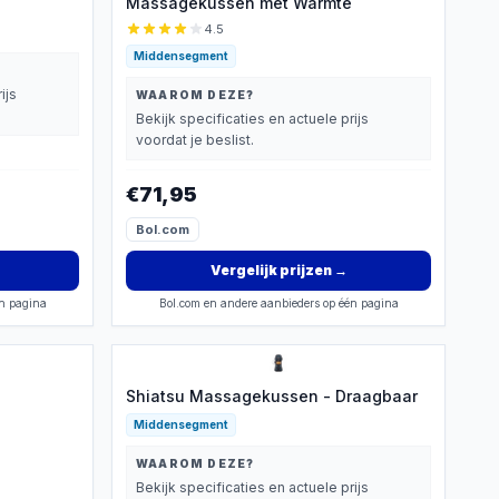
Massagekussen met Warmte
4.5
Middensegment
ijs
WAAROM DEZE?
Bekijk specificaties en actuele prijs
voordat je beslist.
€71,95
Bol.com
Vergelijk prijzen
→
én pagina
Bol.com en andere aanbieders op één pagina
Shiatsu Massagekussen - Draagbaar
Middensegment
WAAROM DEZE?
Bekijk specificaties en actuele prijs