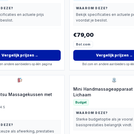
 DEZE?
WAAROM DEZE?
cificaties en actuele prijs
Bekijk specificaties en actuele pr
beslist.
voordat je beslist.
€79,00
Bol.com
Vergelijk prijzen
→
Vergelijk prijzen
→
en andere aanbieders op één pagina
Bol.com en andere aanbieders op é
Mini Handmassageapparaat 
atsu Massagekussen met
Lichaam
Budget
4.5
WAAROM DEZE?
Sterke budgetoptie als je vooral 
basisprestaties belangrijk vindt.
 DEZE?
euze als afwerking, prestaties