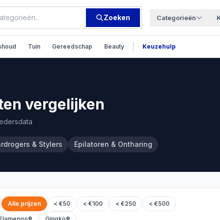
Zoeken
Categorieën
|
shoud
Tuin
Gereedschap
Beauty
Keuzehulp
en vergelijken
iedersdata
rdrogers & Stylers
Epilatoren & Ontharing
Alle prijzen
< €50
< €100
< €250
< €500
Flamengo®
Gingko®