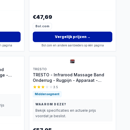
€47,69
Bol.com
Vergelijk prijzen
→
én pagina
Bol.com en andere aanbieders op één pagina
od
TRESTO
TRESTO - Infrarood Massage Band
ge -
Onderrug - Rugpijn - Apparaat -
Grijs
Spieren & Gewrichten - Pijnverlichting
3.5
- Warmteband - Brace - Elektrisch Rug
Middensegment
Massage Apparaat
WAAROM DEZE?
ijs
Bekijk specificaties en actuele prijs
voordat je beslist.