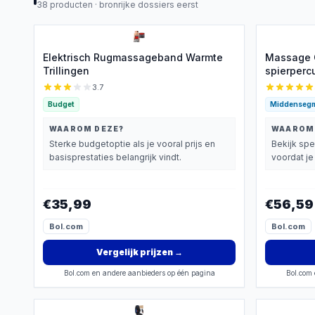
38
producten ·
bronrijke dossiers eerst
Elektrisch Rugmassageband Warmte
Massage 
Trillingen
spierperc
en 99 ver
3.7
pijnverlic
Budget
Middenseg
elektrisc
benen, arm
WAAROM DEZE?
WAAROM
koppen)
Sterke budgetoptie als je vooral prijs en
Bekijk spe
basisprestaties belangrijk vindt.
voordat je 
€35,99
€56,59
Bol.com
Bol.com
Vergelijk prijzen
→
Bol.com en andere aanbieders op één pagina
Bol.com 