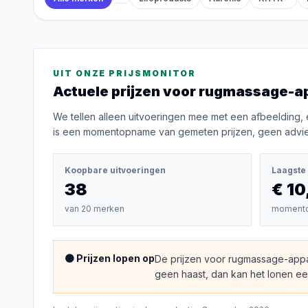
UIT ONZE PRIJSMONITOR
Actuele prijzen voor
rugmassage-a
We tellen alleen uitvoeringen mee met een afbeelding, 
is een momentopname van gemeten prijzen, geen advies
Koopbare uitvoeringen
Laagste 
38
€ 10
van
20
merken
moment
🟠 Prijzen lopen op
De prijzen voor rugmassage-app
geen haast, dan kan het lonen een