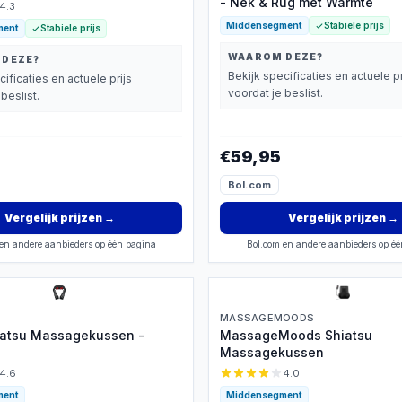
- Nek & Rug met Warmte
4.3
Middensegment
Stabiele prijs
ment
Stabiele prijs
WAAROM DEZE?
 DEZE?
Bekijk specificaties en actuele pr
cificaties en actuele prijs
voordat je beslist.
beslist.
€59,95
Bol.com
Vergelijk prijzen
→
Vergelijk prijzen
→
en andere aanbieders op één pagina
Bol.com en andere aanbieders op é
MASSAGEMOODS
iatsu Massagekussen -
MassageMoods Shiatsu
Massagekussen
4.6
4.0
ment
Middensegment