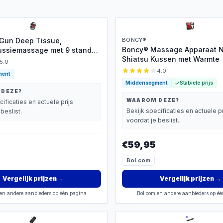
Gun Deep Tissue,
BONCY®
Boncy® Massage Apparaat N
ussiemassage met 9 standen
Shiatsu Kussen met Warmte
snellingen, rugmassage voor
5.0
hting van deep tissue,
4.0
ment
h massageapparaat voor
Middensegment
Stabiele prijs
en, taille, rug en billen (16
 DEZE?
WAAROM DEZE?
cificaties en actuele prijs
Bekijk specificaties en actuele pr
beslist.
voordat je beslist.
€59,95
Bol.com
Vergelijk prijzen
→
Vergelijk prijzen
→
en andere aanbieders op één pagina
Bol.com en andere aanbieders op é