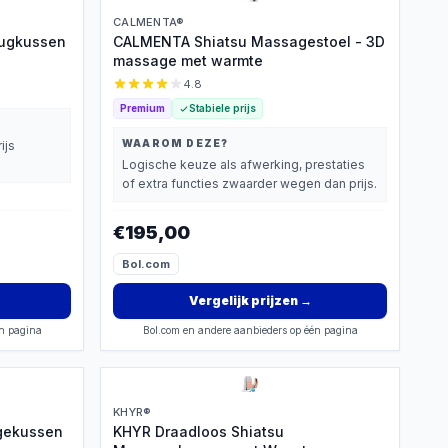
CALMENTA®
Rugkussen
CALMENTA Shiatsu Massagestoel - 3D
massage met warmte
4.8
Premium
Stabiele prijs
WAAROM DEZE?
ijs
Logische keuze als afwerking, prestaties
of extra functies zwaarder wegen dan prijs.
€195,00
Bol.com
Vergelijk prijzen
→
én pagina
Bol.com en andere aanbieders op één pagina
KHYR®
agekussen
KHYR Draadloos Shiatsu