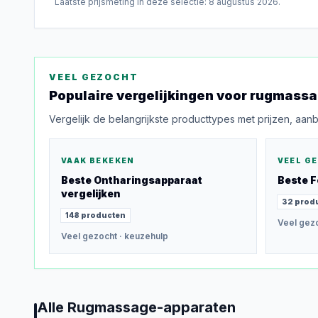
Laatste prijsmeting in deze selectie:
8 augustus 2026
.
VEEL GEZOCHT
Populaire vergelijkingen voor
rugmassa
Vergelijk de belangrijkste producttypes met prijzen, aan
VAAK BEKEKEN
VEEL G
Beste
Ontharingsapparaat
Beste
F
vergelijken
32
prod
148
producten
Veel gez
Veel gezocht
· keuzehulp
Alle
Rugmassage-apparaten