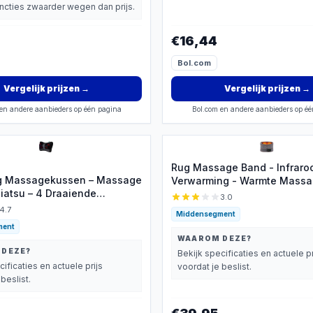
uncties zwaarder wegen dan prijs.
€16,44
Bol.com
Vergelijk prijzen
→
Vergelijk prijzen
→
en andere aanbieders op één pagina
Bol.com en andere aanbieders op é
Rug Massage Band - Infraro
ng Massagekussen – Massage
Verwarming - Warmte Massa
iatsu – 4 Draaiende
Pijnverlichting - Draadloos - 
3.0
n – Warmte Functie -
4.7
Middensegment
e Bevestigingsbandjes –
ment
h Nek en Rug Massage
WAAROM DEZE?
 – Massagekussen Auto &
 DEZE?
Bekijk specificaties en actuele pr
ruik - Zwart
cificaties en actuele prijs
voordat je beslist.
beslist.