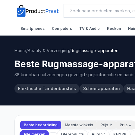
Smartphones
Computers
TV & Audio
Keuken
Hui
Home
/
Beauty & Verzorging
/
Rugmassage-apparaten
Beste Rugmassage-apparat
38 koopbare uitvoeringen gevolgd
· prijsinformatie en aanb
Elektrische Tandenborstels
Scheerapparaten
Haa
Beste beoordeling
Meeste winkels
Prijs ↑
Prijs ↓
Alle merken
Lifeproducts
Auronic
KHYR®