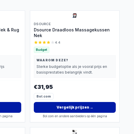
DSOURCE
ek & Rug
Dsource Draadloos Massagekussen
Nek
4.4
Budget
WAAROM DEZE?
ijs
Sterke budgetoptie als je vooral prijs en
basisprestaties belangrijk vindt.
€31,95
Bol.com
Vergelijk prijzen
→
én pagina
Bol.com en andere aanbieders op één pagina