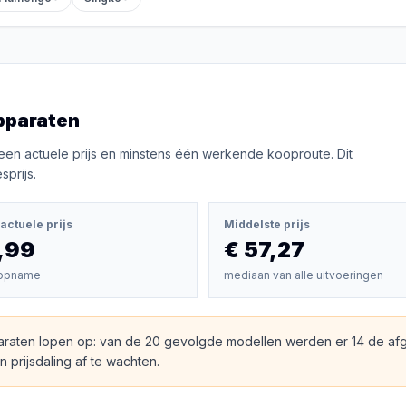
pparaten
een actuele prijs en minstens één werkende kooproute. Dit
prijs.
actuele prijs
Middelste prijs
,99
€ 57,27
opname
mediaan van alle uitvoeringen
araten lopen op: van de 20 gevolgde modellen werden er 14 de af
 prijsdaling af te wachten.