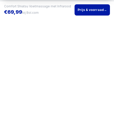
Comfort Shiatsu Voetmassage met Infrarood
Prijs & voorraad
→
€
69,99
bij
Bol.com
Vind het beste product voor jouw situatie en vergelijk direct
actuele prijzen bij meerdere winkels.
KVK
96200960
•
Writgo Media VOF
CATEGORIEËN
KOOPGIDSEN