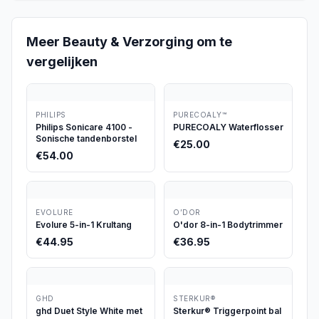
Meer
Beauty & Verzorging
om te
vergelijken
PHILIPS
PURECOALY™
Philips Sonicare 4100 -
PURECOALY Waterflosser
Sonische tandenborstel
€
25.00
€
54.00
EVOLURE
O’DOR
Evolure 5-in-1 Krultang
O'dor 8-in-1 Bodytrimmer
€
44.95
€
36.95
GHD
STERKUR®
ghd Duet Style White met
Sterkur® Triggerpoint bal