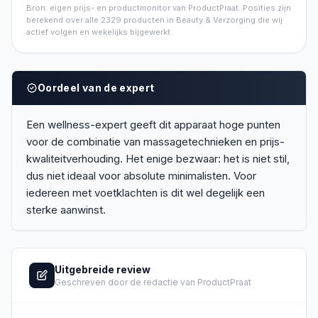
Bron: eigen prijs- en productmonitor van ProductPraat. Posities zijn
berekend over alle
2329
producten in
Beauty & Verzorging
die wij
actief volgen en wekelijks bijgewerkt.
Oordeel van de expert
Een wellness-expert geeft dit apparaat hoge punten
voor de combinatie van massagetechnieken en prijs-
kwaliteitverhouding. Het enige bezwaar: het is niet stil,
dus niet ideaal voor absolute minimalisten. Voor
iedereen met voetklachten is dit wel degelijk een
sterke aanwinst.
Uitgebreide review
Geschreven door de redactie van ProductPraat