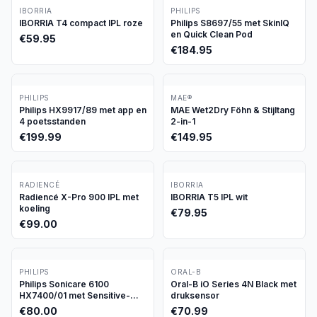
IBORRIA
PHILIPS
IBORRIA T4 compact IPL roze
Philips S8697/55 met SkinIQ
en Quick Clean Pod
€
59.95
€
184.95
PHILIPS
MAE®
Philips HX9917/89 met app en
MAE Wet2Dry Föhn & Stijltang
4 poetsstanden
2-in-1
€
199.99
€
149.95
RADIENCÉ
IBORRIA
Radiencé X-Pro 900 IPL met
IBORRIA T5 IPL wit
koeling
€
79.95
€
99.00
PHILIPS
ORAL-B
Philips Sonicare 6100
Oral-B iO Series 4N Black met
HX7400/01 met Sensitive-
druksensor
stand
€
80.00
€
70.99