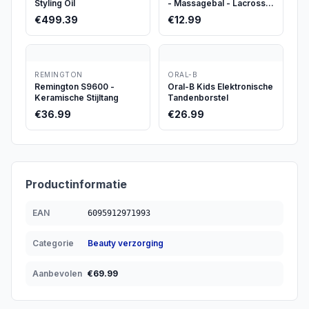
Styling Oil
- Massagebal - Lacrosse
massage bal -
€
499.39
€
12.99
Triggerpoint massage
REMINGTON
ORAL-B
Remington S9600 -
Oral-B Kids Elektronische
Keramische Stijltang
Tandenborstel
€
36.99
€
26.99
Productinformatie
EAN
6095912971993
Categorie
Beauty verzorging
Aanbevolen
€
69.99