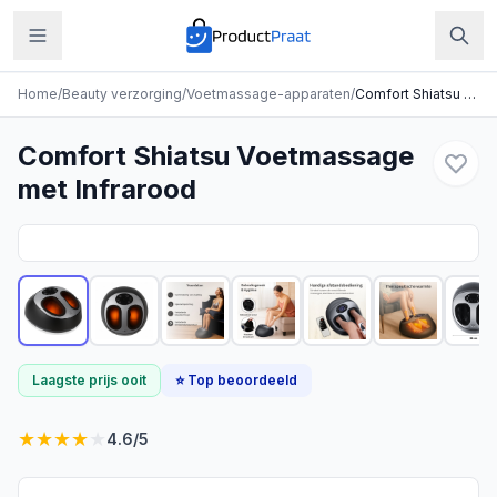
Home
/
Beauty verzorging
/
Voetmassage-apparaten
/
Comfort Shiatsu Voetmassage met Infrarood
Comfort Shiatsu Voetmassage
met Infrarood
Laagste prijs ooit
⭐ Top beoordeeld
★
★
★
★
★
4.6
/5