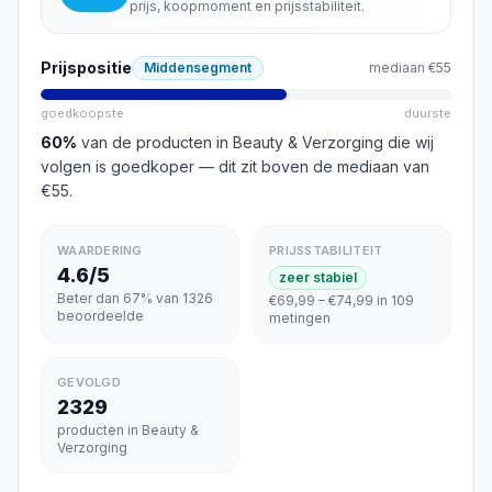
prijs, koopmoment en prijsstabiliteit.
Prijspositie
Middensegment
mediaan
€55
goedkoopste
duurste
60
%
van de producten in
Beauty & Verzorging
die wij
volgen is goedkoper
— dit zit boven de mediaan van
€55
.
WAARDERING
PRIJSSTABILITEIT
4.6/5
zeer stabiel
Beter dan 67% van 1326
€69,99 – €74,99 in 109
beoordeelde
metingen
GEVOLGD
2329
producten in Beauty &
Verzorging