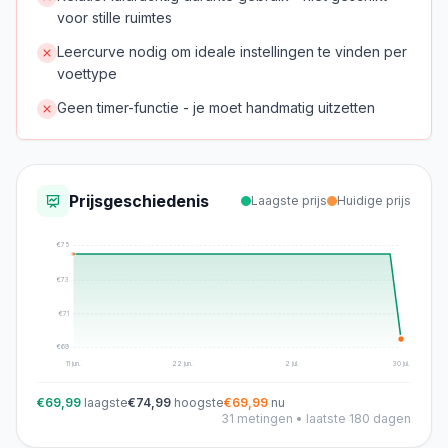
voor stille ruimtes
Leercurve nodig om ideale instellingen te vinden per
voettype
Geen timer-functie - je moet handmatig uitzetten
Prijsgeschiedenis
Laagste prijs
Huidige prijs
€
75
€
73
€
71
€
69
11 jun.
22 jun.
2 jul.
30 jul.
€69,99
laagste
€74,99
hoogste
€69,99
nu
31
metingen • laatste 180 dagen