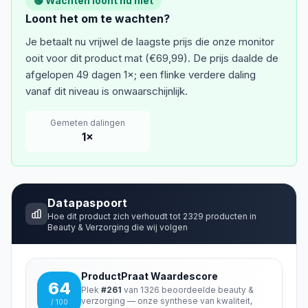
🟢 Wachten loont nu niet
Loont het om te wachten?
Je betaalt nu vrijwel de laagste prijs die onze monitor
ooit voor dit product mat (€69,99). De prijs daalde de
afgelopen 49 dagen 1×; een flinke verdere daling
vanaf dit niveau is onwaarschijnlijk.
Gemeten dalingen
1
×
Datapaspoort
Hoe dit product zich verhoudt tot
2329
producten in
Beauty & Verzorging
die wij volgen
ProductPraat Waardescore
64
Plek
#
261
van
1326
beoordeelde
beauty &
verzorging
— onze synthese van kwaliteit,
/ 100