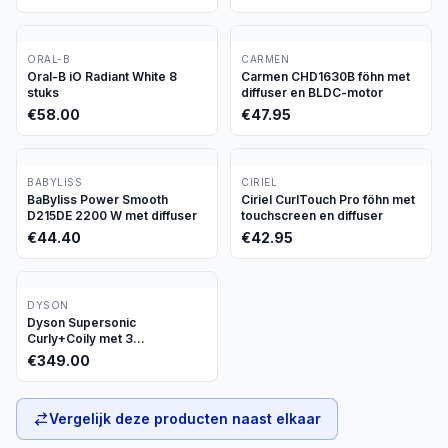
ORAL-B
CARMEN
Oral-B iO Radiant White 8
Carmen CHD1630B föhn met
stuks
diffuser en BLDC-motor
€
58.00
€
47.95
BABYLISS
CIRIEL
BaByliss Power Smooth
Ciriel CurlTouch Pro föhn met
D215DE 2200 W met diffuser
touchscreen en diffuser
€
44.40
€
42.95
DYSON
Dyson Supersonic
Curly+Coily met 3
opzetstukken
€
349.00
Vergelijk deze producten naast elkaar