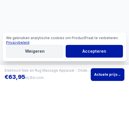
We gebruiken analytische cookies om ProductPraat te verbeteren.
Cookies
Privacybeleid
Weigeren
Accepteren
Elektrisch Nek en Rug Massage Apparaat - Onderrug massage - Warmte Functie Lumbar Massager - Elektrische Back Stretcher met Massagefunctie - Rugmassage - Lumbale Massager -
Actuele prijs
→
€
63,95
bij
Bol.com