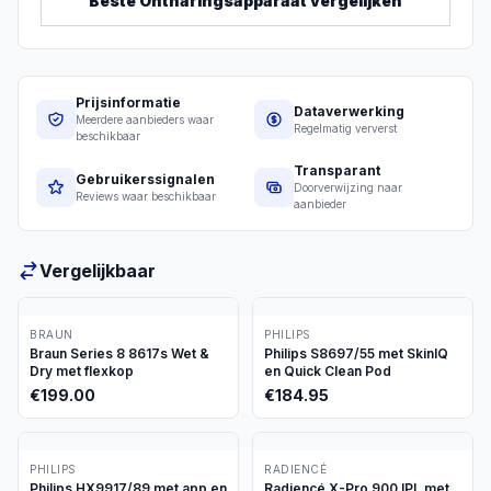
Beste
Ontharingsapparaat
vergelijken
Prijsinformatie
Dataverwerking
Meerdere aanbieders waar
Regelmatig ververst
beschikbaar
Transparant
Gebruikerssignalen
Doorverwijzing naar
Reviews waar beschikbaar
aanbieder
Vergelijkbaar
BRAUN
PHILIPS
Braun Series 8 8617s Wet &
Philips S8697/55 met SkinIQ
Dry met flexkop
en Quick Clean Pod
€
199.00
€
184.95
PHILIPS
RADIENCÉ
Philips HX9917/89 met app en
Radiencé X-Pro 900 IPL met