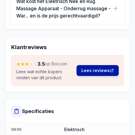
Wat kost het Elektrisch Nek en Rug
Massage Apparaat - Onderrug massage -
War... en is de prijs gerechtvaardigd?
Klantreviews
★
★
★
★
★
3.5
op Bol.com
Lees reviews
Lees wat echte kopers
vinden van dit product.
Specificaties
Elektrisch
MERK