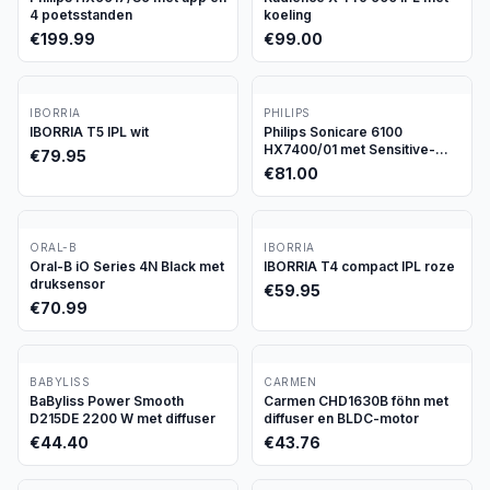
4 poetsstanden
koeling
€
199.99
€
99.00
IBORRIA
PHILIPS
IBORRIA T5 IPL wit
Philips Sonicare 6100
HX7400/01 met Sensitive-
€
79.95
stand
€
81.00
ORAL-B
IBORRIA
Oral-B iO Series 4N Black met
IBORRIA T4 compact IPL roze
druksensor
€
59.95
€
70.99
BABYLISS
CARMEN
BaByliss Power Smooth
Carmen CHD1630B föhn met
D215DE 2200 W met diffuser
diffuser en BLDC-motor
€
44.40
€
43.76