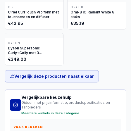
CIRIEL
ORAL-B
Ciriel CurlTouch Pro föhn met
Oral-B iO Radiant White 8
touchscreen en diffuser
stuks
€
42.95
€
35.19
DYSON
Dyson Supersonic
Curly+Coily met 3
opzetstukken
€
349.00
Vergelijk deze producten naast elkaar
Vergelijkbare keuzehulp
Gidsen met prijsinformatie, productspecificaties en
aanbieders
Meerdere winkels in deze categorie
VAAK BEKEKEN