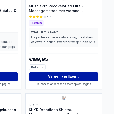
MusclePro RecoveryBed Elite -
Shiatsu &
Massagematras met warmte -
luchtcompressie massage - Massage
4.8
mat - Massage apparaat -
Premium
Rugmassage en Nekmassage
apparaat - Massagekussen - Zwart
WAAROM DEZE?
Logische keuze als afwerking, prestaties
restaties
of extra functies zwaarder wegen dan prijs.
 dan prijs.
€189,95
Bol.com
Vergelijk prijzen
→
én pagina
Bol.com en andere aanbieders op één pagina
KHYR®
agekussen
KHYR Draadloos Shiatsu