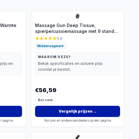
 Warmte
Massage Gun Deep Tissue,
spierpercussiemassage met 9 standen
en 99 versnellingen, rugmassage voor
5.0
pijnverlichting van deep tissue,
Middensegment
elektrisch massageapparaat voor
benen, armen, taille, rug en billen (16
WAAROM DEZE?
koppen)
prijs en
Bekijk specificaties en actuele prijs
voordat je beslist.
€56,59
Bol.com
Vergelijk prijzen
→
én pagina
Bol.com en andere aanbieders op één pagina