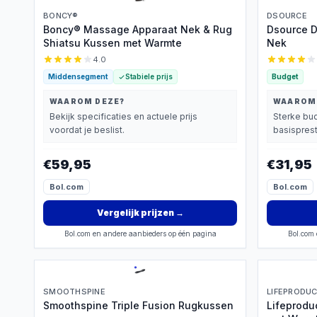
BONCY®
DSOURCE
Boncy® Massage Apparaat Nek & Rug
Dsource 
Shiatsu Kussen met Warmte
Nek
4.0
Middensegment
Stabiele prijs
Budget
WAAROM DEZE?
WAAROM
Bekijk specificaties en actuele prijs
Sterke bud
voordat je beslist.
basisprest
€59,95
€31,95
Bol.com
Bol.com
Vergelijk prijzen
→
Bol.com en andere aanbieders op één pagina
Bol.com 
SMOOTHSPINE
LIFEPRODU
Smoothspine Triple Fusion Rugkussen
Lifeprodu