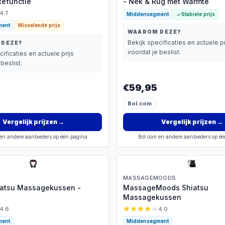
efunctie
- Nek & Rug met Warmte
4.7
Middensegment
Stabiele prijs
ment
Wisselende prijs
WAAROM DEZE?
Bekijk specificaties en actuele pr
 DEZE?
voordat je beslist.
cificaties en actuele prijs
beslist.
€59,95
Bol.com
Vergelijk prijzen
→
Vergelijk prijzen
→
en andere aanbieders op één pagina
Bol.com en andere aanbieders op é
MASSAGEMOODS
iatsu Massagekussen -
MassageMoods Shiatsu
Massagekussen
4.6
4.0
ment
Middensegment