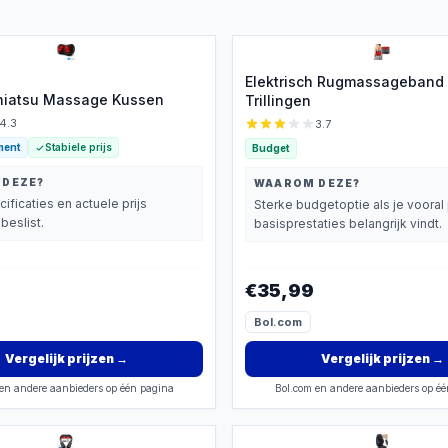
Elektrisch Rugmassageband
hiatsu Massage Kussen
Trillingen
4.3
3.7
ment
Stabiele prijs
Budget
 DEZE?
WAAROM DEZE?
cificaties en actuele prijs
Sterke budgetoptie als je vooral 
beslist.
basisprestaties belangrijk vindt.
€35,99
Bol.com
Vergelijk prijzen
→
Vergelijk prijzen
→
en andere aanbieders op één pagina
Bol.com en andere aanbieders op é