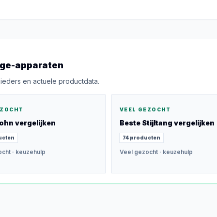
ge-apparaten
bieders en actuele productdata.
EZOCHT
VEEL GEZOCHT
ohn
vergelijken
Beste
Stijltang
vergelijken
ucten
74
producten
ocht
· keuzehulp
Veel gezocht
· keuzehulp