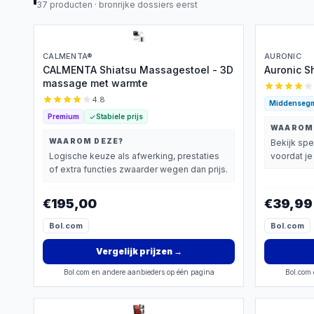
37
producten ·
bronrijke dossiers eerst
CALMENTA®
AURONIC
CALMENTA Shiatsu Massagestoel - 3D
Auronic S
massage met warmte
4.8
Middenseg
Premium
Stabiele prijs
WAAROM
WAAROM DEZE?
Bekijk spe
Logische keuze als afwerking, prestaties
voordat je 
of extra functies zwaarder wegen dan prijs.
€195,00
€39,99
Bol.com
Bol.com
Vergelijk prijzen
→
Bol.com en andere aanbieders op één pagina
Bol.com 