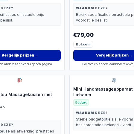
 DEZE?
WAAROM DEZE?
cificaties en actuele prijs
Bekijk specificaties en actuele pr
beslist.
voordat je beslist.
€79,00
Bol.com
Vergelijk prijzen
→
Vergelijk prijzen
→
en andere aanbieders op één pagina
Bol.com en andere aanbieders op é
Mini Handmassageapparaat 
atsu Massagekussen met
Lichaam
Budget
4.5
WAAROM DEZE?
Sterke budgetoptie als je vooral 
basisprestaties belangrijk vindt.
 DEZE?
euze als afwerking, prestaties