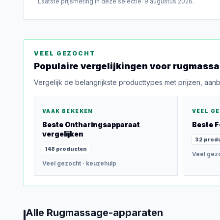
Laatste prijsmeting in deze selectie:
9 augustus 2026
.
VEEL GEZOCHT
Populaire vergelijkingen voor
rugmassa
Vergelijk de belangrijkste producttypes met prijzen, aan
VAAK BEKEKEN
VEEL G
Beste
Ontharingsapparaat
Beste
F
vergelijken
32
prod
148
producten
Veel gez
Veel gezocht
· keuzehulp
Alle
Rugmassage-apparaten