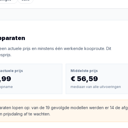
pparaten
een actuele prijs en minstens één werkende kooproute. Dit
prijs.
actuele prijs
Middelste prijs
,99
€ 56,59
opname
mediaan van alle uitvoeringen
raten lopen op: van de 19 gevolgde modellen werden er 14 de af
 prijsdaling af te wachten.