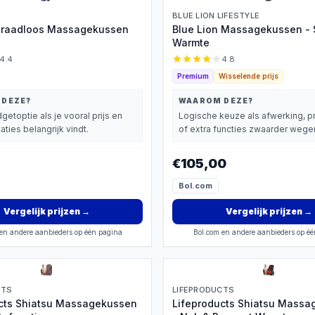
BLUE LION LIFESTYLE
Draadloos Massagekussen
Blue Lion Massagekussen - 
Warmte
4.4
4.8
Premium
Wisselende prijs
 DEZE?
WAAROM DEZE?
getoptie als je vooral prijs en
Logische keuze als afwerking, p
aties belangrijk vindt.
of extra functies zwaarder wegen
€105,00
Bol.com
Vergelijk prijzen
→
Vergelijk prijzen
→
en andere aanbieders op één pagina
Bol.com en andere aanbieders op é
CTS
LIFEPRODUCTS
cts Shiatsu Massagekussen
Lifeproducts Shiatsu Mass