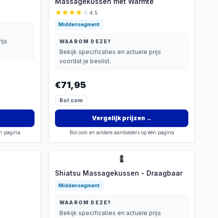
Massagekussen met Warmte
4.5
Middensegment
ijs
WAAROM DEZE?
Bekijk specificaties en actuele prijs
voordat je beslist.
€71,95
Bol.com
Vergelijk prijzen
→
én pagina
Bol.com en andere aanbieders op één pagina
Shiatsu Massagekussen - Draagbaar
Middensegment
WAAROM DEZE?
Bekijk specificaties en actuele prijs