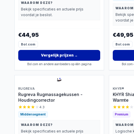
WAAROM DEZE?
WAAROM
Bekijk specificaties en actuele prijs
Bekijk spe
voordat je beslist.
voordat je 
€44,95
€49,95
Bol.com
Bol.com
Vergelijk prijzen
→
Bol.com en andere aanbieders op één pagina
Bol.com 
RUGREVA
KHYR®
Rugreva Rugmassagekussen -
KHYR Shi
Houdingcorrector
Warmte
4.3
Middensegment
Premium
WAAROM DEZE?
WAAROM
Bekijk specificaties en actuele prijs
Logische k