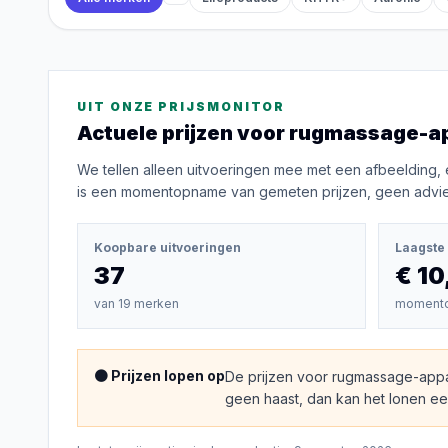
UIT ONZE PRIJSMONITOR
Actuele prijzen voor
rugmassage-a
We tellen alleen uitvoeringen mee met een afbeelding, 
is een momentopname van gemeten prijzen, geen advies
Koopbare uitvoeringen
Laagste 
37
€ 10
van
19
merken
moment
🟠 Prijzen lopen op
De prijzen voor rugmassage-appa
geen haast, dan kan het lonen een