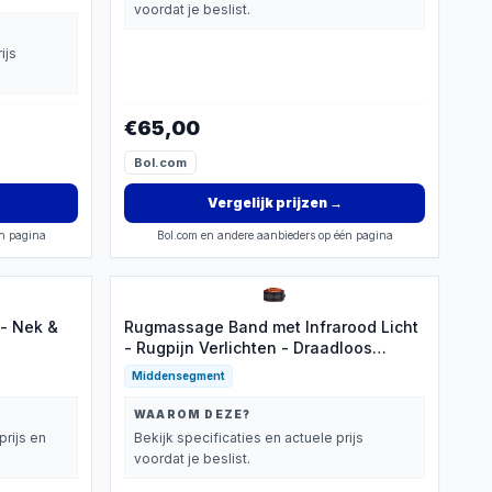
voordat je beslist.
ijs
€65,00
Bol.com
Vergelijk prijzen
→
én pagina
Bol.com en andere aanbieders op één pagina
- Nek &
Rugmassage Band met Infrarood Licht
- Rugpijn Verlichten - Draadloos
Opladen - Hernia - Warmtecompressie
Middensegment
- Taille Massage Apparaat - Zwart
WAAROM DEZE?
prijs en
Bekijk specificaties en actuele prijs
voordat je beslist.