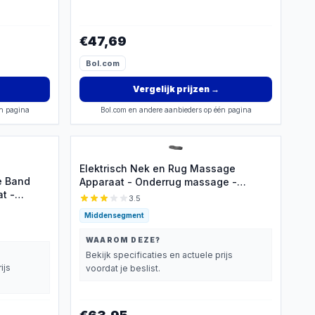
€47,69
Bol.com
Vergelijk prijzen
→
én pagina
Bol.com en andere aanbieders op één pagina
Elektrisch Nek en Rug Massage
e Band
Apparaat - Onderrug massage -
t -
Warmte Functie Lumbar Massager -
3.5
erlichting
Elektrische Back Stretcher met
Middensegment
trisch Rug
Massagefunctie - Rugmassage -
Lumbale Massager -
WAAROM DEZE?
Bekijk specificaties en actuele prijs
ijs
voordat je beslist.