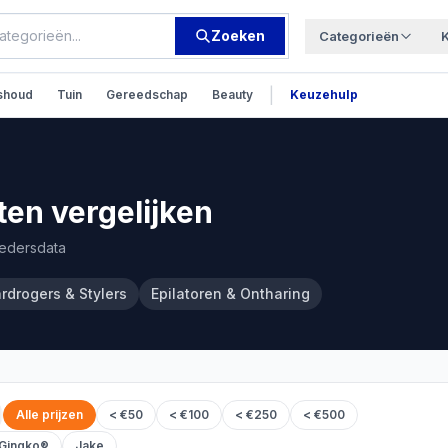
Zoeken
Categorieën
|
shoud
Tuin
Gereedschap
Beauty
Keuzehulp
en vergelijken
iedersdata
rdrogers & Stylers
Epilatoren & Ontharing
Alle prijzen
< €50
< €100
< €250
< €500
Gingko®
Jake