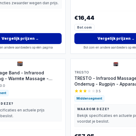
uncties zwaarder wegen dan prijs.
€16,44
Bol.com
Vergelijk prijzen
→
Vergelijk prijzen
→
en andere aanbieders op één pagina
Bol.com en andere aanbieders op é
ge Band - Infrarood
TRESTO
TRESTO - Infrarood Massag
ng - Warmte Massage -
Onderrug - Rugpijn - Apparaa
hting - Draadloos - Grijs
3.0
Spieren & Gewrichten - Pijnv
3.5
ment
- Warmteband - Brace - Elek
Middensegment
Massage Apparaat
 DEZE?
WAAROM DEZE?
cificaties en actuele prijs
Bekijk specificaties en actuele pr
beslist.
voordat je beslist.