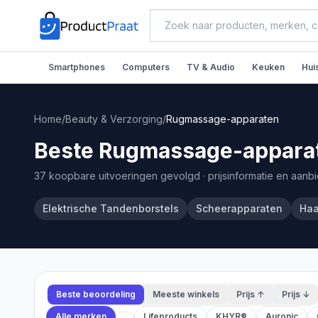
Smartphones
Computers
TV & Audio
Keuken
Hui
Home
/
Beauty & Verzorging
/
Rugmassage-apparaten
Beste Rugmassage-apparat
37 koopbare uitvoeringen gevolgd
· prijsinformatie en aanb
Elektrische Tandenborstels
Scheerapparaten
Haa
Beste beoordeling
Meeste winkels
Prijs ↑
Prijs ↓
Alle merken
Lifeproducts
KHYR®
Auronic