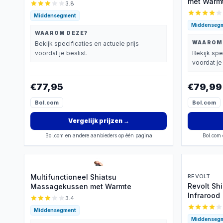
met Warmt
3.8
Middensegment
Middenseg
WAAROM DEZE?
WAAROM
Bekijk specificaties en actuele prijs
voordat je beslist.
Bekijk spe
voordat je 
€77,95
€79,99
Bol.com
Bol.com
Vergelijk prijzen
→
Bol.com en andere aanbieders op één pagina
Bol.com 
Multifunctioneel Shiatsu
REVOLT
Revolt Sh
Massagekussen met Warmte
Infrarood
3.4
Middensegment
Middenseg