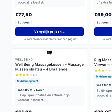
voordat je beslist.
of extra f
€77,50
€99,00
Bol.com
Bol.com
Vergelijk prijzen
→
Bol.com en andere aanbieders op één pagina
Bol.com 
WELL BEING
Rug Massa
Well Being Massagekussen – Massage
Verwarmi
kussen shiatsu – 4 Draaiende
Pijnverlic
Drukpunten – Warmte Functie -
4.7
Middenseg
Elastische Bevestigingsbandjes –
Middensegment
Elektrisch Nek en Rug Massage
WAAROM
Apparaat – Massagekussen Auto &
WAAROM DEZE?
Bekijk spe
Thuis gebruik - Zwart
Bekijk specificaties en actuele prijs
voordat je 
voordat je beslist.