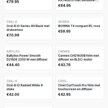
HX7400/01 met Sensitive-
€
79.95
stand
€
84.95
ORAL-B
IBORRIA
Oral-B iO Series 4N Black met
IBORRIA T4 compact IPL roze
druksensor
€
59.95
€
70.99
BABYLISS
CARMEN
BaByliss Power Smooth
Carmen CHD1630B föhn met
D215DE 2200 W met diffuser
diffuser en BLDC-motor
€
44.40
€
43.76
ORAL-B
CIRIEL
Oral-B iO Radiant White 8
Ciriel CurlTouch Pro föhn met
stuks
touchscreen en diffuser
€
42.00
€
42.95