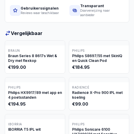
Transparant
Gebruikerssignalen
Doorverwijzing naar
Reviews waar beschikbaar
aanbieder
Vergelijkbaar
BRAUN
PHILIPS
Braun Series 8 8617s Wet &
Philips S8697/55 met SkinIQ
Dry met flexkop
en Quick Clean Pod
€
199.00
€
184.95
PHILIPS
RADIENCÉ
Philips HX9917/89 met app en
Radiencé X-Pro 900 IPL met
4 poetsstanden
koeling
€
194.95
€
99.00
IBORRIA
PHILIPS
IBORRIA T5 IPL wit
Philips Sonicare 6100