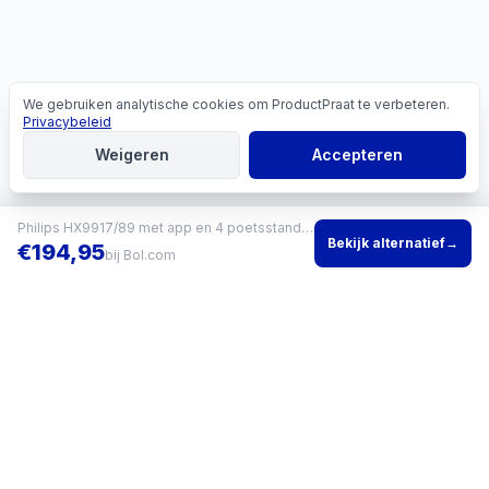
We gebruiken analytische cookies om ProductPraat te verbeteren.
Cookies
Privacybeleid
Weigeren
Accepteren
Philips HX9917/89 met app en 4 poetsstanden
Bekijk alternatief
→
€
194,95
bij
Bol.com
Vind het beste product voor jouw situatie en vergelijk direct