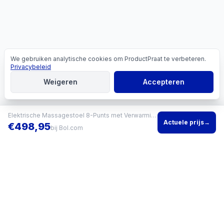
We gebruiken analytische cookies om ProductPraat te verbeteren.
Cookies
Privacybeleid
Weigeren
Accepteren
Elektrische Massagestoel 8-Punts met Verwarming
Actuele prijs
→
€
498,95
bij
Bol.com