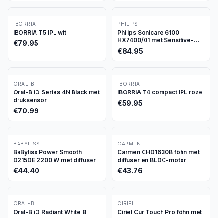
IBORRIA
PHILIPS
IBORRIA T5 IPL wit
Philips Sonicare 6100
HX7400/01 met Sensitive-
€
79.95
stand
€
84.95
ORAL-B
IBORRIA
Oral-B iO Series 4N Black met
IBORRIA T4 compact IPL roze
druksensor
€
59.95
€
70.99
BABYLISS
CARMEN
BaByliss Power Smooth
Carmen CHD1630B föhn met
D215DE 2200 W met diffuser
diffuser en BLDC-motor
€
44.40
€
43.76
ORAL-B
CIRIEL
Oral-B iO Radiant White 8
Ciriel CurlTouch Pro föhn met