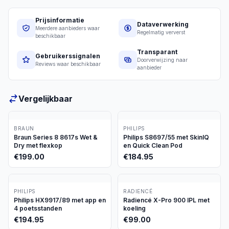
Prijsinformatie
Dataverwerking
Meerdere aanbieders waar
Regelmatig ververst
beschikbaar
Transparant
Gebruikerssignalen
Doorverwijzing naar
Reviews waar beschikbaar
aanbieder
Vergelijkbaar
BRAUN
PHILIPS
Braun Series 8 8617s Wet &
Philips S8697/55 met SkinIQ
Dry met flexkop
en Quick Clean Pod
€
199.00
€
184.95
PHILIPS
RADIENCÉ
Philips HX9917/89 met app en
Radiencé X-Pro 900 IPL met
4 poetsstanden
koeling
€
194.95
€
99.00