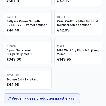
€
58.00
€
47.95
BABYLISS
CIRIEL
BaByliss Power Smooth
Ciriel CurlTouch Pro föhn met
D215DE 2200 W met diffuser
touchscreen en diffuser
€
44.40
€
42.95
DYSON
MAE®
Dyson Supersonic
MAE Wet2Dry Föhn & Stijltang
Curly+Coily met 3
2-in-1
opzetstukken
€
349.00
€
149.95
EVOLURE
Evolure 5-in-1 Krultang
€
44.95
Vergelijk deze producten naast elkaar