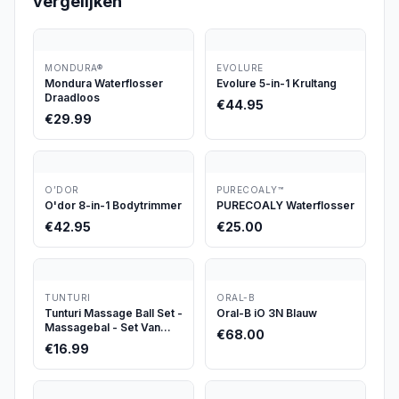
vergelijken
MONDURA®
EVOLURE
Mondura Waterflosser
Evolure 5-in-1 Krultang
Draadloos
€
44.95
€
29.99
O’DOR
PURECOALY™
O'dor 8-in-1 Bodytrimmer
PURECOALY Waterflosser
€
42.95
€
25.00
TUNTURI
ORAL-B
Tunturi Massage Ball Set -
Oral-B iO 3N Blauw
Massagebal - Set Van
€
68.00
Twee Massageballen -
€
16.99
Kurk