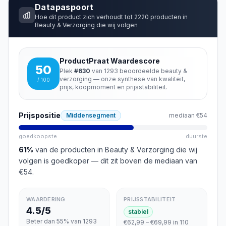
Datapaspoort
Hoe dit product zich verhoudt tot
2220
producten in
Beauty & Verzorging
die wij volgen
ProductPraat Waardescore
50
Plek
#
630
van
1293
beoordeelde
beauty &
verzorging
— onze synthese van kwaliteit,
/ 100
prijs, koopmoment en prijsstabiliteit.
Prijspositie
Middensegment
mediaan
€54
goedkoopste
duurste
61
%
van de producten in
Beauty & Verzorging
die wij
volgen is goedkoper
— dit zit boven de mediaan van
€54
.
WAARDERING
PRIJSSTABILITEIT
4.5/5
stabiel
Beter dan 55% van 1293
€62,99 – €69,99 in 110