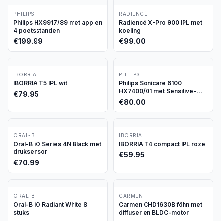
PHILIPS
RADIENCÉ
Philips HX9917/89 met app en
Radiencé X-Pro 900 IPL met
4 poetsstanden
koeling
€
199.99
€
99.00
IBORRIA
PHILIPS
IBORRIA T5 IPL wit
Philips Sonicare 6100
HX7400/01 met Sensitive-
€
79.95
stand
€
80.00
ORAL-B
IBORRIA
Oral-B iO Series 4N Black met
IBORRIA T4 compact IPL roze
druksensor
€
59.95
€
70.99
ORAL-B
CARMEN
Oral-B iO Radiant White 8
Carmen CHD1630B föhn met
stuks
diffuser en BLDC-motor