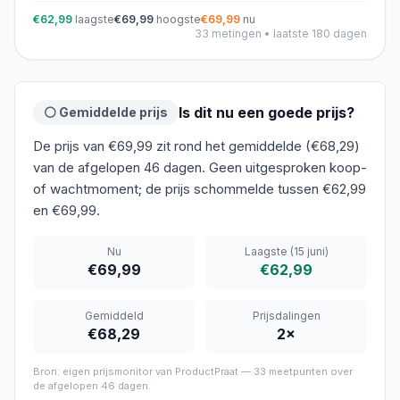
€62,99
laagste
€69,99
hoogste
€69,99
nu
33
metingen • laatste 180 dagen
Is dit nu een goede prijs?
⚪ Gemiddelde prijs
De prijs van €69,99 zit rond het gemiddelde (€68,29)
van de afgelopen 46 dagen. Geen uitgesproken koop-
of wachtmoment; de prijs schommelde tussen €62,99
en €69,99.
Nu
Laagste
(15 juni)
€69,99
€62,99
Gemiddeld
Prijsdalingen
€68,29
2
×
Bron: eigen prijsmonitor van ProductPraat —
33
meetpunten over
de afgelopen
46 dagen
.