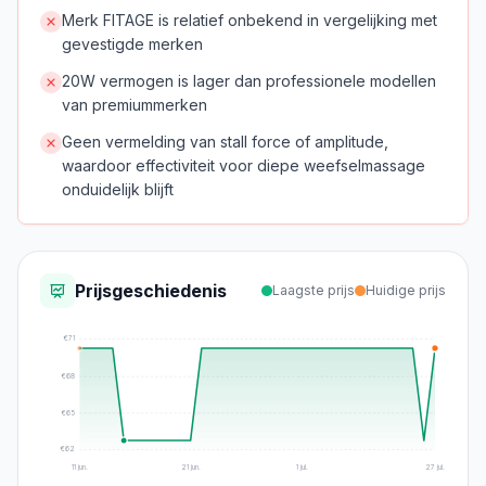
Merk FITAGE is relatief onbekend in vergelijking met
gevestigde merken
20W vermogen is lager dan professionele modellen
van premiummerken
Geen vermelding van stall force of amplitude,
waardoor effectiviteit voor diepe weefselmassage
onduidelijk blijft
Prijsgeschiedenis
Laagste prijs
Huidige prijs
€
71
€
68
€
65
€
62
11 jun.
21 jun.
1 jul.
27 jul.