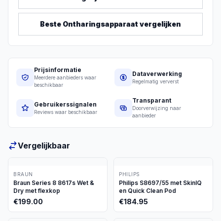
Beste
Ontharingsapparaat
vergelijken
Prijsinformatie
Dataverwerking
Meerdere aanbieders waar
Regelmatig ververst
beschikbaar
Transparant
Gebruikerssignalen
Doorverwijzing naar
Reviews waar beschikbaar
aanbieder
Vergelijkbaar
BRAUN
PHILIPS
Braun Series 8 8617s Wet &
Philips S8697/55 met SkinIQ
Dry met flexkop
en Quick Clean Pod
€
199.00
€
184.95