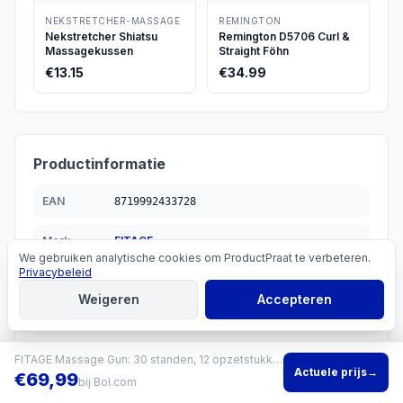
NEKSTRETCHER-MASSAGE
REMINGTON
Nekstretcher Shiatsu
Remington D5706 Curl &
Massagekussen
Straight Föhn
€
13.15
€
34.99
Productinformatie
EAN
8719992433728
Merk
FITAGE
We gebruiken analytische cookies om ProductPraat te verbeteren.
Cookies
Privacybeleid
Categorie
Beauty verzorging
Weigeren
Accepteren
Aanbevolen
€
69.99
FITAGE Massage Gun: 30 standen, 12 opzetstukken, 7 uur batterij
Actuele prijs
→
€
69,99
bij
Bol.com