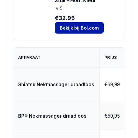
Stuk - Hout Kleur
★ 5
€32.95
Bekijk bij Bol.com
TY
APPARAAT
PRIJS
MA
Shi
Shiatsu Nekmassager draadloos
€69,99
kne
Shi
BP® Nekmassager draadloos
€59,95
kne