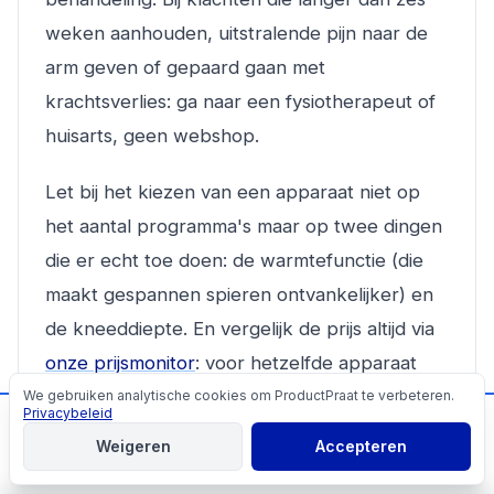
weken aanhouden, uitstralende pijn naar de
arm geven of gepaard gaan met
krachtsverlies: ga naar een fysiotherapeut of
huisarts, geen webshop.
Let bij het kiezen van een apparaat niet op
het aantal programma's maar op twee dingen
die er echt toe doen: de warmtefunctie (die
maakt gespannen spieren ontvankelijker) en
de kneeddiepte. En vergelijk de prijs altijd via
onze prijsmonitor
: voor hetzelfde apparaat
lopen de prijzen tussen webshops soms
We gebruiken analytische cookies om ProductPraat te verbeteren.
Cookies
Privacybeleid
📬
Mis geen producttips!
tientallen euro's uiteen.
Weigeren
Accepteren
Aanmelden