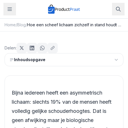
Home
/
Blog
/
Hoe een scheef lichaam zichzelf in stand houdt en wanneer je het moet aanpakken
Beauty & Verzorging
Hoe een scheef lichaam zichzelf in
Delen:
stand houdt en wanneer je het
Inhoudsopgave
moet aanpakken
Redactie ProductPraat
Bijgewerkt: 25 juli 2026
13
min leestijd
Bijna iedereen heeft een asymmetrisch
lichaam: slechts 19% van de mensen heeft
volledig gelijke schouderhoogtes. Dat is
geen afwijking maar je biologische