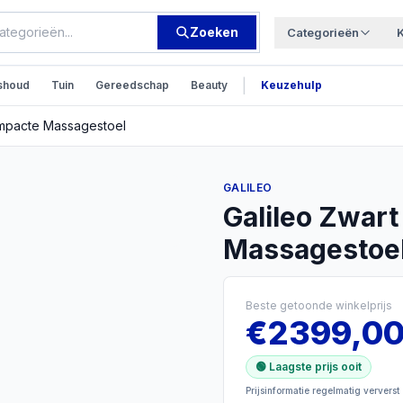
Zoeken
Categorieën
|
shoud
Tuin
Gereedschap
Beauty
Keuzehulp
ompacte Massagestoel
GALILEO
Galileo Zwar
Massagestoe
Beste getoonde winkelprijs
€
2399,0
🟢 Laagste prijs ooit
Prijsinformatie regelmatig ververst