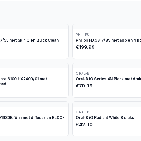
PHILIPS
97/55 met SkinIQ en Quick Clean
Philips HX9917/89 met app en 4 p
€
199.99
ORAL-B
icare 6100 HX7400/01 met
Oral-B iO Series 4N Black met dru
tand
€
70.99
ORAL-B
630B föhn met diffuser en BLDC-
Oral-B iO Radiant White 8 stuks
€
42.00