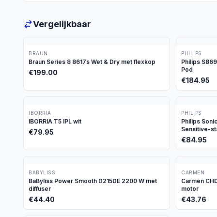
Vergelijkbaar
BRAUN
PHILIPS
Braun Series 8 8617s Wet & Dry met flexkop
Philips S86
Pod
€
199.00
€
184.95
IBORRIA
PHILIPS
IBORRIA T5 IPL wit
Philips Son
Sensitive-s
€
79.95
€
84.95
BABYLISS
CARMEN
BaByliss Power Smooth D215DE 2200 W met
Carmen CHD1
diffuser
motor
€
44.40
€
43.76