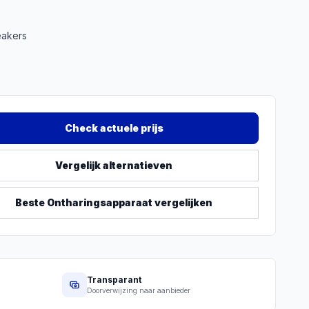
eakers
Check actuele prijs
Vergelijk alternatieven
Beste
Ontharingsapparaat
vergelijken
Transparant
Doorverwijzing naar aanbieder