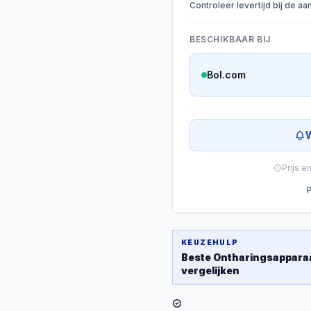
Controleer levertijd bij de a
BESCHIKBAAR BIJ
Bol.com
W
Prijs e
P
KEUZEHULP
Beste
Ontharingsappara
vergelijken