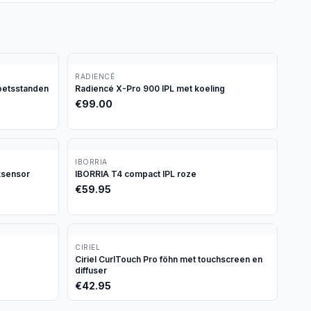
RADIENCÉ
oetsstanden
Radiencé X-Pro 900 IPL met koeling
€
99.00
IBORRIA
ksensor
IBORRIA T4 compact IPL roze
€
59.95
CIRIEL
Ciriel CurlTouch Pro föhn met touchscreen en
diffuser
€
42.95