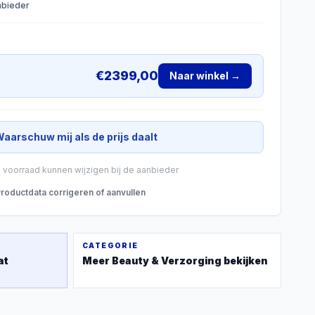
anbieder
€
2399,00
Naar winkel →
aarschuw mij als de prijs daalt
n voorraad kunnen wijzigen bij de aanbieder
roductdata corrigeren of aanvullen
CATEGORIE
at
Meer
Beauty & Verzorging
bekijken