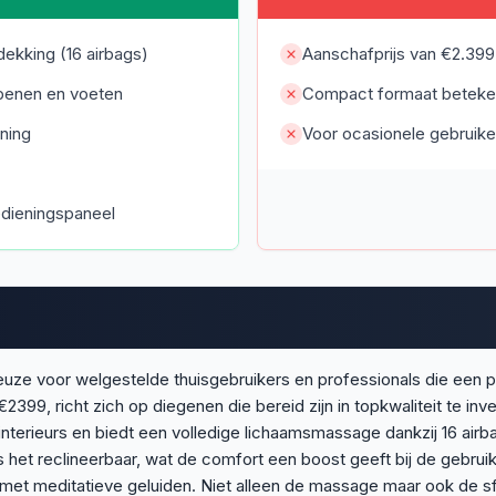
kking (16 airbags)
Aanschafprijs van €2.399 
 benen en voeten
Compact formaat beteken
ning
Voor ocasionele gebruiker
bedieningspaneel
euze voor welgestelde thuisgebruikers en professionals die ee
399, richt zich op diegenen die bereid zijn in topkwaliteit te inv
terieurs en biedt een volledige lichaamsmassage dankzij 16 airbag
et reclineerbaar, wat de comfort een boost geeft bij de gebruiks
et meditatieve geluiden. Niet alleen de massage maar ook de sfe