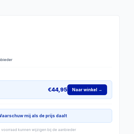
anbieder
€
44,95
Naar winkel →
aarschuw mij als de prijs daalt
n voorraad kunnen wijzigen bij de aanbieder