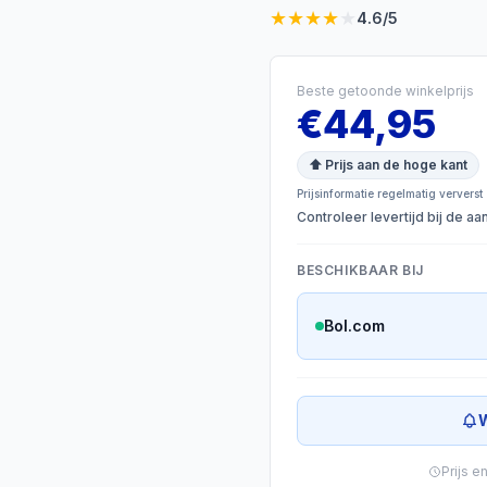
★
★
★
★
★
4.6
/5
Beste getoonde winkelprijs
€
44,95
⬆ Prijs aan de hoge kant
Prijsinformatie regelmatig ververst
Controleer levertijd bij de a
BESCHIKBAAR BIJ
Bol.com
W
Prijs e