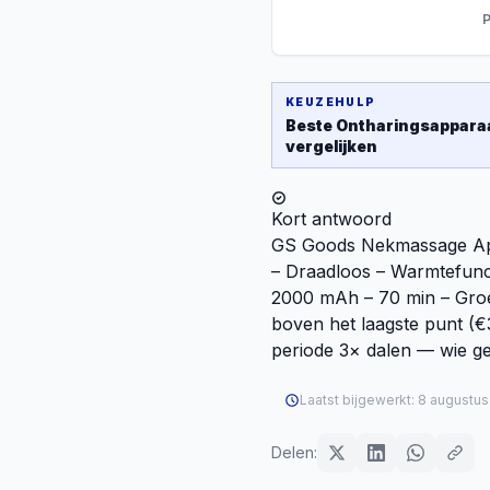
P
KEUZEHULP
Beste
Ontharingsappara
vergelijken
Kort antwoord
GS Goods Nekmassage Ap
– Draadloos – Warmtefunc
2000 mAh – 70 min – Groe
boven het laagste punt (€3
periode 3× dalen — wie ge
Laatst bijgewerkt:
8 augustus
Delen: