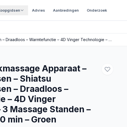
Koopgidsen
Advies
Aanbiedingen
Onderzoek
GS Goods Nekmassage Apparaat – Massagekussen – Shiatsu Massagekussen – Draadloos – Warmtefunctie – 4D Vinger Technologie – 3 Massage Standen – 2000 mAh – 70 min – Groen
kmassage Apparaat –
n – Shiatsu
n – Draadloos –
e – 4D Vinger
– 3 Massage Standen –
0 min – Groen