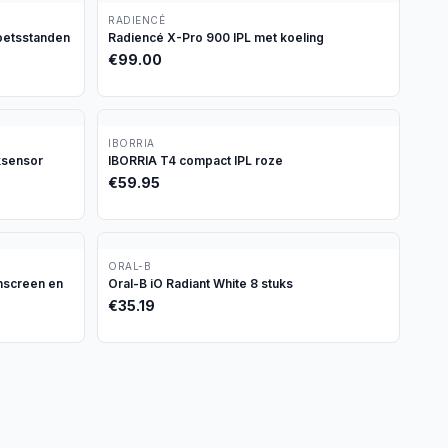
RADIENCÉ
oetsstanden
Radiencé X-Pro 900 IPL met koeling
€
99.00
IBORRIA
ksensor
IBORRIA T4 compact IPL roze
€
59.95
ORAL-B
chscreen en
Oral-B iO Radiant White 8 stuks
€
35.19