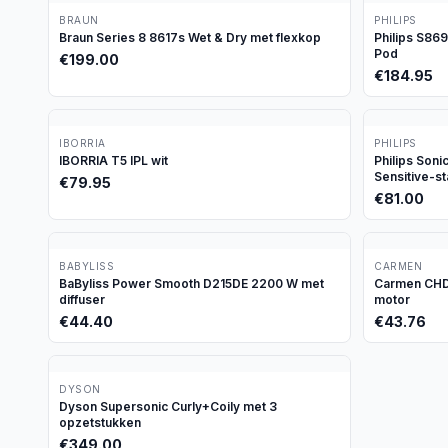
BRAUN
PHILIPS
Braun Series 8 8617s Wet & Dry met flexkop
Philips S86
Pod
€
199.00
€
184.95
IBORRIA
PHILIPS
IBORRIA T5 IPL wit
Philips Son
Sensitive-s
€
79.95
€
81.00
BABYLISS
CARMEN
BaByliss Power Smooth D215DE 2200 W met
Carmen CHD1
diffuser
motor
€
44.40
€
43.76
DYSON
Dyson Supersonic Curly+Coily met 3
opzetstukken
€
349.00