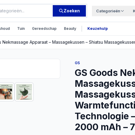
Zoeken
Categorieën
|
shoud
Tuin
Gereedschap
Beauty
Keuzehulp
GS
GS Goods Ne
Massagekusse
Massagekusse
Warmtefuncti
Technologie 
2000 mAh – 7