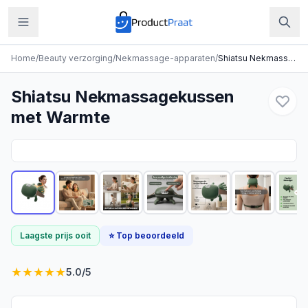
Home
/
Beauty verzorging
/
Nekmassage-apparaten
/
Shiatsu Nekmassagekussen met Warmte
Shiatsu Nekmassagekussen
met Warmte
Laagste prijs ooit
⭐ Top beoordeeld
★
★
★
★
★
5.0
/5