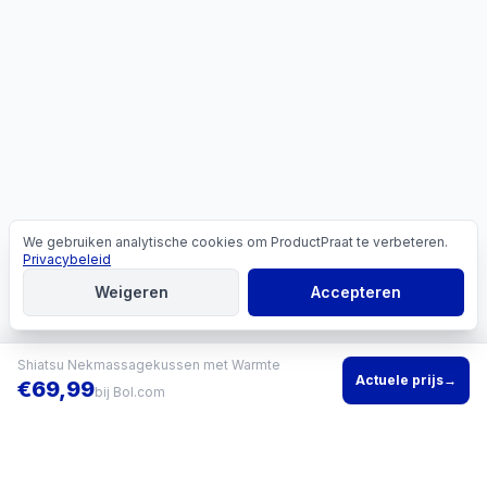
We gebruiken analytische cookies om ProductPraat te verbeteren.
Cookies
Privacybeleid
Weigeren
Accepteren
Shiatsu Nekmassagekussen met Warmte
Actuele prijs
→
€
69,99
bij
Bol.com