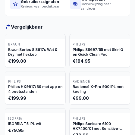
Gebruikerssignalen
Doorverwijzing naar
Reviews waar beschikbaar
aanbieder
Vergelijkbaar
BRAUN
PHILIPS
Braun Series 8 8617s Wet &
Philips S8697/55 met SkinIQ
Dry met flexkop
en Quick Clean Pod
€
199.00
€
184.95
PHILIPS
RADIENCÉ
Philips HX9917/89 met app en
Radiencé X-Pro 900 IPL met
4 poetsstanden
koeling
€
199.99
€
99.00
IBORRIA
PHILIPS
IBORRIA T5 IPL wit
Philips Sonicare 6100
HX7400/01 met Sensitive-
€
79.95
stand