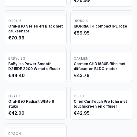
€
79.99
ORAL-B
IBORRIA
Oral-B iO Series 4N Black met
IBORRIA T4 compact IPL roze
druksensor
€
59.95
€
70.99
BABYLISS
CARMEN
BaByliss Power Smooth
Carmen CHD1630B föhn met
D215DE 2200 W met diffuser
diffuser en BLDC-motor
€
44.40
€
43.76
ORAL-B
CIRIEL
Oral-B iO Radiant White 8
Ciriel CurlTouch Pro föhn met
stuks
touchscreen en diffuser
€
42.00
€
42.95
DYSON